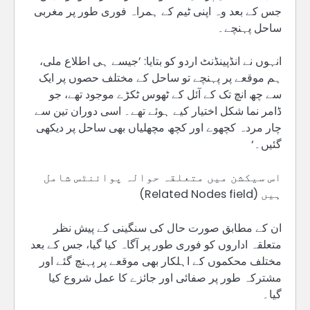
جس کے بعد وہ اپنی ٹیم کے ہمراہ فوری طور پر مغربی
ساحل پہنچے۔
انہوں نے انڈپینڈنٹ اردو کو بتایا: ’جیسے ہی اطلاع ملی،
ہم موقعے پر پہنچے تو ساحل کے مختلف حصوں پر ایک
سے چھ انچ تک کے آئل کے ٹھوس ٹکڑے موجود تھے، جو
ڈامر نما شکل اختیار کیے ہوئے تھے۔ اسی دوران تین سے
چار مردہ کچھوے اور کچھ مچھلیاں بھی ساحل پر دیکھی
گئیں۔‘
اس سیکشن میں متعلقہ حوالہ پوائنٹس شامل
ہیں (Related Nodes field)
ان کے مطابق صورت حال کی سنگینی کے پیش نظر
متعلقہ اداروں کو فوری طور پر آگاہ کیا گیا، جس کے بعد
مختلف محکموں کے اہلکار بھی موقعے پر پہنچ گئے اور
مشترکہ طور پر صفائی اور جائزے کا عمل شروع کیا
گیا۔