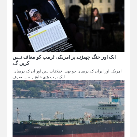
ایک اور جنگ چھیڑنے پر امریکی ٹرمپ کو معاف نہیں
کریں گے
امریکہ اور ایران کے درمیان جو بھی اختلافات ہیں اور ان کے درمیان
ایک بہت بڑی خلیج ہے، یہ صرف…