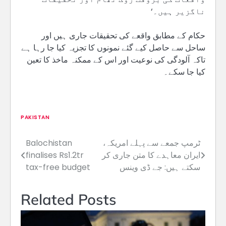
ناگزیر ہیں۔‘
حکام کے مطابق واقعے کی تحقیقات جاری ہیں اور
ساحل سے حاصل کیے گئے نمونوں کا تجزیہ کیا جا رہا ہے
تاکہ آلودگی کی نوعیت اور اس کے ممکنہ ماخذ کا تعین
کیا جا سکے۔
PAKISTAN
ٹرمپ جمعے سے پہلے امریکہ،
Balochistan
Post
ایران معاہدے کا متن جاری کر
finalises Rs1.2tr
navigation
سکتے ہیں: جے ڈی وینس
tax-free budget
Related Posts