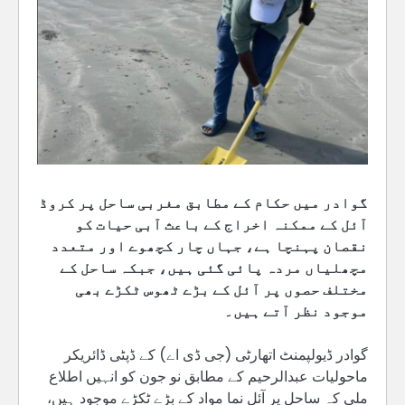
گوادر میں حکام کے مطابق مغربی ساحل پر کروڈ
آئل کے ممکنہ اخراج کے باعث آبی حیات کو
نقصان پہنچا ہے، جہاں چار کچھوے اور متعدد
مچھلیاں مردہ پائی گئی ہیں، جبکہ ساحل کے
مختلف حصوں پر آئل کے بڑے ٹھوس ٹکڑے بھی
موجود نظر آتے ہیں۔
گوادر ڈیولپمنٹ اتھارٹی (جی ڈی اے) کے ڈپٹی ڈائریکر
ماحولیات عبدالرحیم کے مطابق نو جون کو انہیں اطلاع
ملی کہ ساحل پر آئل نما مواد کے بڑے ٹکڑے موجود ہیں،