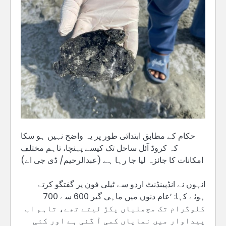
حکام کے مطابق ابتدائی طور پر یہ واضح نہیں ہو سکا
کہ کروڈ آئل ساحل تک کیسے پہنچا، تاہم مختلف
امکانات کا جائزہ لیا جا رہا ہے (عبدالرحیم/ ڈی جی اے)
انہوں نے انڈپینڈنٹ اردو سے ٹیلی فون پر گفتگو کرتے
ہوئے کہا: ’عام دنوں میں ماہی گیر 600 سے 700
کلوگرام تک مچھلیاں پکڑ لیتے تھے، تاہم اب
پیداوار میں نمایاں کمی آ گئی ہے اور کئی