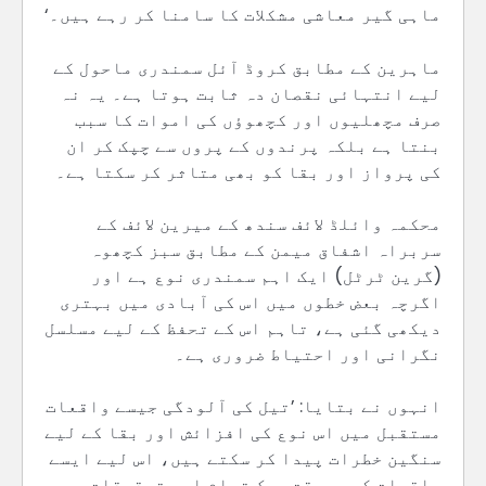
ماہی گیر معاشی مشکلات کا سامنا کر رہے ہیں۔‘
ماہرین کے مطابق کروڈ آئل سمندری ماحول کے
لیے انتہائی نقصان دہ ثابت ہوتا ہے۔ یہ نہ
صرف مچھلیوں اور کچھوؤں کی اموات کا سبب
بنتا ہے بلکہ پرندوں کے پروں سے چپک کر ان
کی پرواز اور بقا کو بھی متاثر کر سکتا ہے۔
محکمہ وائلڈ لائف سندھ کے میرین لائف کے
سربراہ اشفاق میمن کے مطابق سبز کچھوہ
(گرین ٹرٹل) ایک اہم سمندری نوع ہے اور
اگرچہ بعض خطوں میں اس کی آبادی میں بہتری
دیکھی گئی ہے، تاہم اس کے تحفظ کے لیے مسلسل
نگرانی اور احتیاط ضروری ہے۔
انہوں نے بتایا: ’تیل کی آلودگی جیسے واقعات
مستقبل میں اس نوع کی افزائش اور بقا کے لیے
سنگین خطرات پیدا کر سکتے ہیں، اس لیے ایسے
واقعات کی بروقت روک تھام اور تحقیقات