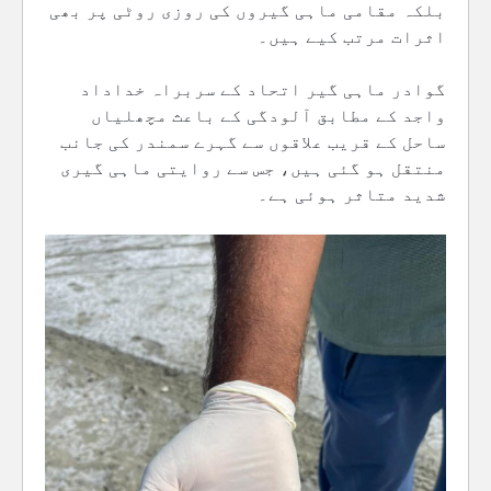
بلکہ مقامی ماہی گیروں کی روزی روٹی پر بھی
اثرات مرتب کیے ہیں۔
گوادر ماہی گیر اتحاد کے سربراہ خداداد
واجد کے مطابق آلودگی کے باعث مچھلیاں
ساحل کے قریب علاقوں سے گہرے سمندر کی جانب
منتقل ہو گئی ہیں، جس سے روایتی ماہی گیری
شدید متاثر ہوئی ہے۔