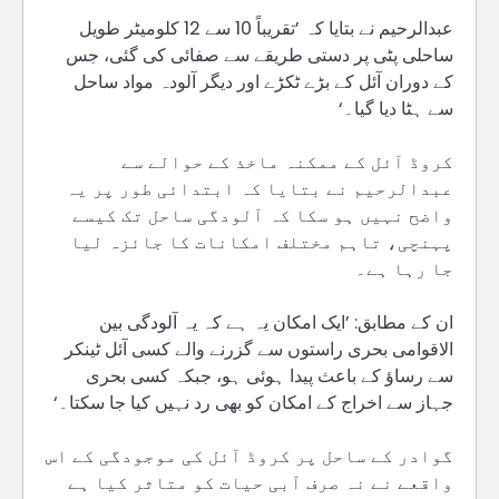
عبدالرحیم نے بتایا کہ ’تقریباً 10 سے 12 کلومیٹر طویل
ساحلی پٹی پر دستی طریقے سے صفائی کی گئی، جس
کے دوران آئل کے بڑے ٹکڑے اور دیگر آلودہ مواد ساحل
سے ہٹا دیا گیا۔‘
کروڈ آئل کے ممکنہ ماخذ کے حوالے سے
عبدالرحیم نے بتایا کہ ابتدائی طور پر یہ
واضح نہیں ہو سکا کہ آلودگی ساحل تک کیسے
پہنچی، تاہم مختلف امکانات کا جائزہ لیا
جا رہا ہے۔
ان کے مطابق: ’ایک امکان یہ ہے کہ یہ آلودگی بین
الاقوامی بحری راستوں سے گزرنے والے کسی آئل ٹینکر
سے رساؤ کے باعث پیدا ہوئی ہو، جبکہ کسی بحری
جہاز سے اخراج کے امکان کو بھی رد نہیں کیا جا سکتا۔‘
گوادر کے ساحل پر کروڈ آئل کی موجودگی کے اس
واقعے نے نہ صرف آبی حیات کو متاثر کیا ہے