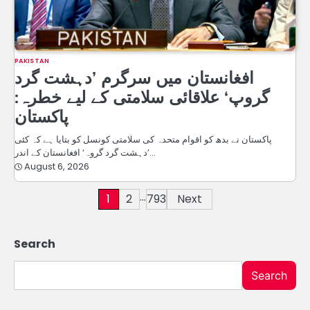
PAKISTAN
افغانستان میں سرگرم ’دہشت گرد
گروپ‘ علاقائی سلامتی کے لیے خطرہ:
پاکستان
پاکستان نے بدھ کو اقوام متحدہ کی سلامتی کونسل کو بتایا ہے کہ کئی
’دہشت گرد گروہ‘ افغانستان کے اندر…
August 6, 2026
…
Posts
1
2
793
Next
pagination
Search
Search