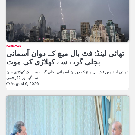
PAKISTAN
تھائی لینڈ: فٹ بال میچ کے دوان آسمانی
بجلی گرنے سے کھلاڑی کی موت
تھائی لینڈ میں فٹ بال میچ کے دوران آسمانی بجلی گرنے سے ایک کھلاڑی جان
سے گیا اور 12 زخمی…
August 6, 2026