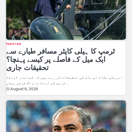
PAKISTAN
ٹرمپ کا ہیلی کاپٹر مسافر طیارے سے
ایک میل کے فاصلے پر کیسے پہنچا؟
تحقیقات جاری
امریکی حکام اس بات کی تحقیقات کر رہے ہیں کہ کیا صدر ڈونلڈ
ٹرمپ کو لے جانے والا فوجی ہیلی…
August 6, 2026