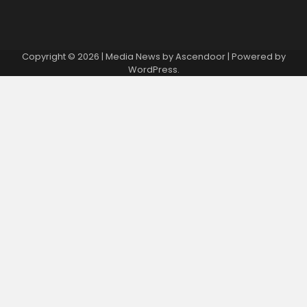
Copyright © 2026
| Media News by
Ascendoor
| Powered by
WordPress
.