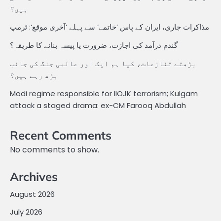
ہیں؟
مذاکرات جاری، ایران کے پاس ’خاتمے‘ سے پہلے ’آخری موقع‘: ٹرمپ
گندم درآمد کی اجازت، ضرورت یا پیسہ بنانے کا طریقہ؟
بڑھتے تنازعات، کیا ہم ایک اور عالمی جنگ کی جانب
بڑھ رہے ہیں؟
Modi regime responsible for IIOJK terrorism; Kulgam
attack a staged drama: ex-CM Farooq Abdullah
Recent Comments
No comments to show.
Archives
August 2026
July 2026