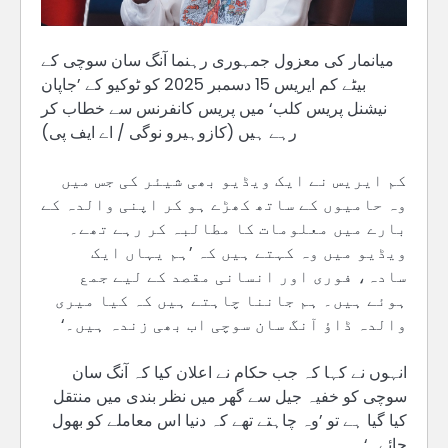
میانمار کی معزول جمہوری رہنما آنگ سان سوچی کے
بیٹے کم ایریس 15 دسمبر 2025 کو ٹوکیو کے ’جاپان
نیشنل پریس کلب‘ میں پریس کانفرنس سے خطاب کر
رہے ہیں (کازوہیرو نوگی / اے ایف پی)
کم ایریس نے ایک ویڈیو بھی شیئر کی جس میں
وہ حامیوں کے ساتھ کھڑے ہو کر اپنی والدہ کے
بارے میں معلومات کا مطالبہ کر رہے تھے۔
ویڈیو میں وہ کہتے ہیں کہ ’ہم یہاں ایک
سادہ، فوری اور انسانی مقصد کے لیے جمع
ہوئے ہیں۔ ہم جاننا چاہتے ہیں کہ کیا میری
والدہ ڈاؤ آنگ سان سوچی اب بھی زندہ ہیں۔‘
انہوں نے کہا کہ جب حکام نے اعلان کیا کہ آنگ سان
سوچی کو خفیہ جیل سے گھر میں نظر بندی میں منتقل
کیا گیا ہے تو ’وہ چاہتے تھے کہ دنیا اس معاملے کو بھول
جائے۔‘