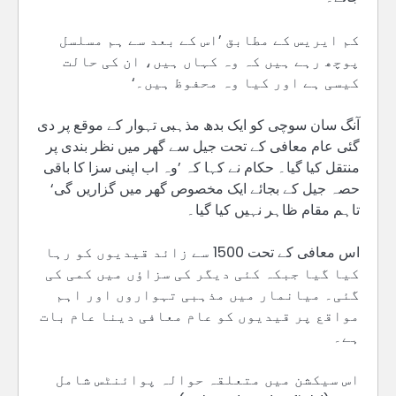
کم ایریس کے مطابق ’اس کے بعد سے ہم مسلسل
پوچھ رہے ہیں کہ وہ کہاں ہیں، ان کی حالت
کیسی ہے اور کیا وہ محفوظ ہیں۔‘
آنگ سان سوچی کو ایک بدھ مذہبی تہوار کے موقع پر دی
گئی عام معافی کے تحت جیل سے گھر میں نظر بندی پر
منتقل کیا گیا۔ حکام نے کہا کہ ’وہ اب اپنی سزا کا باقی
حصہ جیل کے بجائے ایک مخصوص گھر میں گزاریں گی‘
تاہم مقام ظاہر نہیں کیا گیا۔
اس معافی کے تحت 1500 سے زائد قیدیوں کو رہا
کیا گیا جبکہ کئی دیگر کی سزاؤں میں کمی کی
گئی۔ میانمار میں مذہبی تہواروں اور اہم
مواقع پر قیدیوں کو عام معافی دینا عام بات
ہے۔
اس سیکشن میں متعلقہ حوالہ پوائنٹس شامل