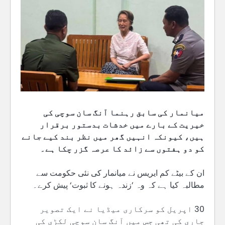
میانمار کی سابق رہنما آنگ سان سوچی کی
خیریت کے بارے میں خدشات بدستور برقرار
ہیں، کیونکہ انہیں گھر میں نظر بند کیے جانے
کو دو ہفتوں سے زائد کا عرصہ گزر چکا ہے۔
ان کے بیٹے کم ایریس نے میانمار کی نئی حکومت سے
مطالبہ کیا ہے کہ وہ ’زندہ ہونے کا ثبوت‘ پیش کرے۔
30 اپریل کو سرکاری میڈیا نے ایک تصویر
جاری کی تھی جس میں آنگ سان سوچی لکڑی کی