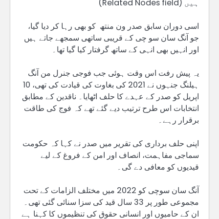
ہیں (Related Nodes field)
اسی دوران سابق صدر ون منتھ کو بھی رہا کر دیا گیا،
جو آنگ سان سو چی کے قریبی ساتھی سمجھے جاتے ہیں
اور انہیں بھی انہی کے ساتھ گرفتار کیا گیا تھا۔
یہ پیش رفت اس وقت ہوئی جب فوجی جنرل من آنگ
ہیلنگ جنہوں نے 2021 کی بغاوت کی قیادت کی تھی، 10
اپریل کو صدر کے عہدے کا حلف اٹھایا۔ ناقدین کے مطابق
انتخابات اس طرح ترتیب دیے گئے تھے کہ فوج کی طاقت
برقرار رہے۔
اپنی حلف برداری کی تقریر میں صدر نے کہا کہ حکومت
سماجی مفاہمت، انصاف اور امن کے فروغ کے لیے
قیدیوں کو معافی دے گی۔
آنگ سان سوچی کو 2022 میں مختلف الزامات کے تحت
مجموعی طور پر 33 سال قید کی سزا سنائی گئی تھی۔
ان کے حامیوں اور انسانی حقوق کی تنظیموں کا کہنا ہے