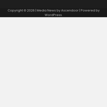
Copyright © 2026
| Media News by
Ascendoor
| Powered by
WordPress
.