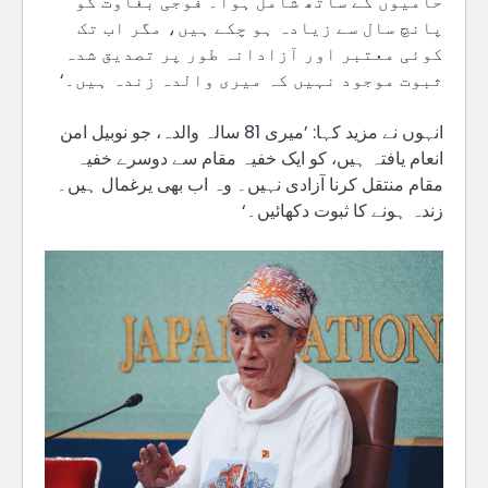
حامیوں کے ساتھ شامل ہوا۔ فوجی بغاوت کو
پانچ سال سے زیادہ ہو چکے ہیں، مگر اب تک
کوئی معتبر اور آزادانہ طور پر تصدیق شدہ
ثبوت موجود نہیں کہ میری والدہ زندہ ہیں۔‘
انہوں نے مزید کہا: ’میری 81 سالہ والدہ، جو نوبیل امن
انعام یافتہ ہیں، کو ایک خفیہ مقام سے دوسرے خفیہ
مقام منتقل کرنا آزادی نہیں۔ وہ اب بھی یرغمال ہیں۔
زندہ ہونے کا ثبوت دکھائیں۔‘