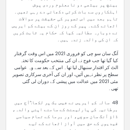
بینچ پر بیٹھی دو نامعلوم وردی پوش
اہلکاروں سے بات کرتی دکھائی دے رہی تھیں۔
تاہم بعد میں اس تصویر کی حقیقت پر سوالات
اٹھائے گئے۔ پیر کے روز ان کے بیٹے کم ایریس
نے دوبارہ مطالبہ کیا کہ حکام یہ ثابت کریں
کہ ان کی والدہ زندہ ہیں۔
آنگ سان سو چی کو فروری 2021 میں اس وقت گرفتار
کیا گیا تھا جب فوج نے ان کی منتخب حکومت کا تختہ
الٹ کر اقتدار سنبھال لیا تھا۔ اس کے بعد سے وہ عوامی
سطح پر نظر نہیں آئیں، اور ان کی آخری سرکاری تصویر
مئی 2021 میں عدالت میں پیشی کے دوران لی گئی
تھی۔
48 سالہ کم ایریس نے فیس بک پر لکھا:’آج میں
برطانیہ کی پارلیمنٹ کے سامنے اپنی والدہ،
ڈاؤ آنگ سان سوچی، اور برما کے تمام سیاسی
قیدیوں کے حق میں آواز اٹھانے کے لیے