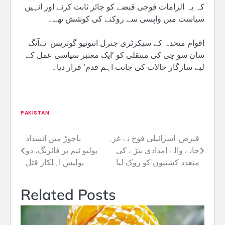
کہ یہ الزامات فوجی قبضے کو جائز ثابت کرنے اور انہیں
سیاست میں واپسی سے روکنے کی کوشش تھے۔
اقوام متحدہ کے سیکرٹری جنرل انتونیو گوتریس نےآنگ
سان سو چی کی منتقلی کو ’ایک معتبر سیاسی عمل کے
لیے سازگار حالات کی جانب اہم قدم‘ قرار دیا۔
PAKISTAN
قبرص: اسرائیلی فوج نے غزہ
باجوڑ میں انسداد
Post
جانے والے امدادی بیڑے کی
پولیو ٹیم پر فائرنگ، دو
navigation
متعدد کشتیوں کو روک لیا
پولیس اہلکار قتل
Related Posts