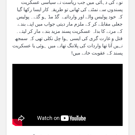
نوے کی دہائی میں جب ریاست نے سیاسی عسکریت
پسندوں سے نمٹنے کی ٹھانی تو طریقہ کار ایسا رکھا گیا
کہ خود پولیس والے اور وارداتیے گڈ مڈ ہو گئے۔ پولیس
جعلی مقابلے کر کے ملزم مار دیتی جواب میں اپنے بندے
کے مرنے کا بدلہ عسکریت پسند مزید بندے مار کر لیتے۔
قتل و غارت گری کی ایسی ہوا چل نکلی تھی کہ سمجھ
نہیں آتا تھا واردات کی پلاننگ تھانے میں ہوئی یا عسکریت
پسند کے عقوبت خانے میں!