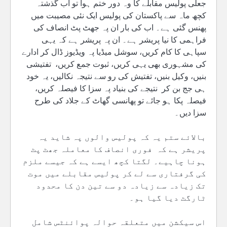
جعلی پولیس مقابلے کا وہ دور ختم ہوا تو اب گذشتہ
کچھ ماہ سے پاکستان کی پولیس ایک نئی مصیبت میں
پھنس گئی ہے۔ اب کی بار ان پہ جھٹ پٹ انصاف کی
فراہمی کا نیا پریشر ہے۔ ان پہ پریشر ہے کہ یہی
سپاہی کا کام کریں، سوشل میڈیا پہ ویڈیوز ڈال کر ادارے
کی مشہوری بھی یہی کریں، ثبوت جمع کریں، تفتیشی
بنیں، وکیل بنیں، تفتیش کی رو سے نتیجہ نکالیں، یہ خود
ہی جج بن کر نتیجے کی بنیاد پہ سزا کا فیصلہ کریں،
فیصلہ پکا ہو جائے تو پھانسی گھاٹ کے جلاد کی طرح
سزا دیں۔
بالائے ستم یہ کہ پولیس والوں پہ شاید یہ
پریشر ہے کہ فوری انصاف کا معاملہ جھٹ پٹ
ہونا چاہیے۔ لگتا کچھ ایسے ہے کہ جیسے ملزم
کی گرفتاری سے لے کر پولیس مقابلے میں موت
تک زیادہ سے زیادہ دو سے تین دن کا محدود
ٹارگٹ دیا گیا ہو۔
اس سیکشن میں متعلقہ حوالہ پوائنٹس شامل