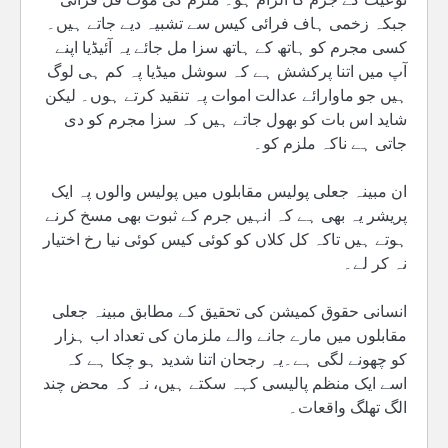
جبکہ زخمی ہاف فرائی کیس سے تشبیہ دیے جاتے ہیں۔
کسی مجرم کو ہاتھ کے ہاتھ سزا مل جائے یہ آئیڈیا اپنے
آپ میں اتنا پرکشش ہے کہ سوشل میڈیا پہ کم ہی لوگ
ہیں جو ماوارائے عدالت اموات پہ تنقید کرتے ہوں۔ لیکن
شاید اس بات کو بھول جاتے ہیں کہ سزا مجرم کو دی
جاتی ہے ناکہ ملزم کو۔
ان مبینہ جعلی پولیس مقابلوں میں پولیس والوں پہ ایک
پریشر یہ بھی ہے کہ انہیں جرم کے ثبوت بھی مسخ کرنے
ہوتے ہیں تاکہ کل کلاں کو کوئی کیس کوئی نیا رخ اختیار
نہ کر لے۔
انسانی حقوق کمیشن کی تحقیق کے مطابق مبینہ جعلی
مقابلوں میں مارے جانے والے ملزمان کی تعداد اب ہزار
کو چھونے لگی ہے۔یہ رجحان اتنا شدید ہو چکا ہے کہ
اسے ایک منظم پالیسی کہہ سکتے ہیں، نہ کہ محض چند
الگ تھلگ واقعات۔