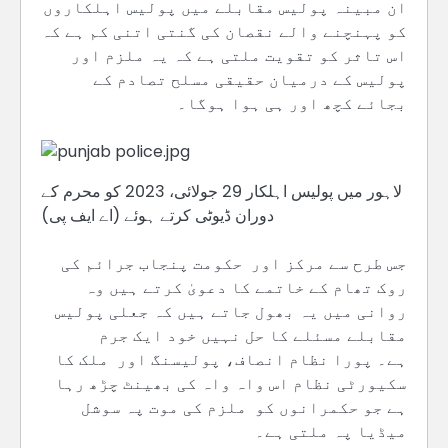
ان مبینہ پولیس مقابلے میں پولیس اہلکاروں
کو پہنچنے والے نقصان کی گنتی اتنی کم ہے کہ
اس تاثر کو تقویت ملتی ہے کہ یہ ملزم اور
پولیس کے درمیان حقیقی مسلح تصادم کے
بجائے کچھ اور ہی ہوا ہوگا۔
لاہور میں پولیس اہلکار 29 جولائی، 2023 کو محرم کے
دوران ڈیوٹی کرتے ہوئے (اے ایف پی)
جس طرح سے مرکز اور حکومت پنجاب جرائم کی
روک تھام کے خاتمے کا دعویٰ کرتے ہیں وہ
روانی میں یہ بھول جاتے ہیں کہ جعلی پولیس
مقابلے مسئلے کا حل نہیں خود ایک جرم
ہے۔ پورا نظام انصاف، پولیسنگ اور ملک کا
سکیورٹی نظام اس واہ واہ کی بھینٹ چڑھ رہا
ہے جو حکمرانوں کو ملزم کی موت پہ سوشل
میڈیا پہ ملتی ہے۔