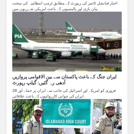
اخبار فنانشل ٹائمز کی رپورٹ کے مطابق ٹرمپ انتظامیہ کی سخت
بیان بازی اور پالیسیوں کے باعث امریکی شہریوں میں…
ایران جنگ کے باعث پاکستان سے بین الاقوامی پروازیں
آدھی رہ گئیں: گیلپ رپورٹ
28 فروری کو امریکہ اور اسرائیل کی جانب سے ایران پر حملے اور
ایران کی جوابی کارروائیوں کے باعث علاقائی…