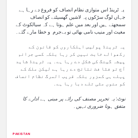
یہ ٹرینڈ اس متوازی نظام انصاف کو فروغ دے رہا ہے
جہاں لوگ سڑکوں پہ لاشیں گھسیٹنے کو انصاف
سمجھتے ہیں اور بعد میں علم ہوتا ہے کہ سیالکوٹ کے
مغیث اور منیب نامی بھائی تو بےجرم و خطا مارے گئے۔
یہ ٹرینڈ پولیس اہلکاروں کو قانون کے
رکھوالے ثابت نہیں کر رہا بلکہ کسی جرائم
پیشہ گینگ کی شکل دے رہا ہے۔ یہ ٹرینڈ شاید
آج تو فٹا فٹ نتائج دے رہا ہے لیکن ملک کے
پہلے ہی کمزور بلکہ قریب المرگ نظام انصاف
کو منوں مٹی تلے دبا رہا ہے۔
نوٹ: یہ تحریر مصنف کی رائے پر مبنی ہے ادارے کا
متفق ہونا ضروری نہیں۔
PAKISTAN