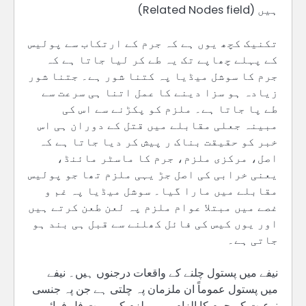
ہیں (Related Nodes field)
تکنیک کچھ یوں ہے کہ جرم کے ارتکاب سے پولیس
کے پہلے چھاپے تک یہ طے کر لیا جاتا ہے کہ
جرم کا سوشل میڈیا پہ کتنا شور ہے۔ جتنا شور
زیادہ ہو سزا دینے کا عمل اتنا ہی سرعت سے
طے پا جاتا ہے۔ ملزم کو پکڑنے سے اس کی
مبینہ جعلی مقابلے میں قتل کے دوران ہی اس
خبر کو حقیقت بناک ر پیش کر دیا جاتا ہے کہ
اصل، مرکزی ملزم، جرم کا ماسٹر مائنڈ،
یعنی خرابی کی اصل جڑ یہی ملزم تھا جو پولیس
مقابلے میں مارا گیا۔ سوشل میڈیا پہ غم و
غصے میں مبتلا عوام ملزم پہ لعن طعن کرتے ہیں
اور یوں کیس کی فائل کھلنے سے قبل ہی بند ہو
جاتی ہے۔
نیفے میں پستول چلنے کے واقعات درجنوں ہیں۔ نیفے
میں پستول عموماً ان ملزمان پہ چلتی ہے جن پہ جنسی
نوعیت کے جرم کا الزام ہو۔ ملزم کی موت فل فرائی