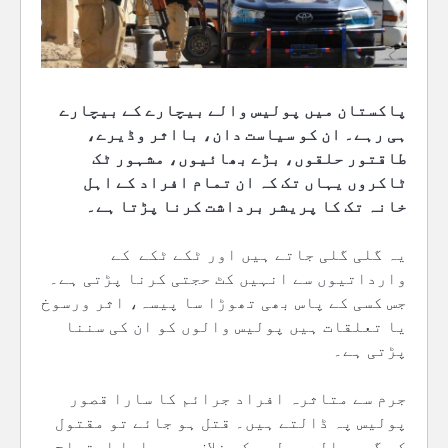
پاکستان میں پولیس والے بیچارے کے بیچارے
ہی رہے۔ ان کو سیاست دان، بااثر وڈیرے،
طاقتور حلقوں، بڑے بھائیوں، مشہور ٹک
ٹاکروں یہاں تک کہ ان تمام افراد کے اہل
خانہ تک کا پریشر برداشت کرنا پڑتا ہے۔
یہ گلی گلی جاتے ہیں اور ٹکے ٹکے کے
وارداتیوں سے انہیں کٹ حجتی کرنا پڑتی ہے۔
جس کسی کے پاس بھی تھوڑا سا پیسہ، اثر ورسوخ
یا تعلقات ہیں پولیس والوں کو ان کی سننا
پڑتی ہے۔
جرم سے متاثرہ افراد جرائم کا سارا قصور
پولیس پہ ڈالتے ہیں۔ قتل ہو جائے تو مقتول
کے گھر والے پولیس کے خلاف ہی سراپا احتجاج