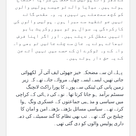
ہوتے ہیں۔ میڈیا والے تو جیسے پولیس والوں
کو کچھ سمجھتے ہی نہیں، یہ وہ مقدس گائے
نہیں جو تنقید سے مبرا ہوں۔ پولیس والوں کی
کارکردگی پہ سوال ہو تو بیوروکریٹ بابو
انہیں معطل کر دیتے ہیں۔ اور اگر اپنا فرض
نبھاتے ہوئے یہ جان سے چلے جائیں تو بھی واہ
واہ کے وہ ٹوکرے ان کے حصے میں نہیں آتے جن
کے یہ حق دار ہوتے ہیں۔
پہلے ان سے مضحکہ خیز جھوٹی ایف آئی آر لکھوائی
جاتی تھیں، ایسے ایسے چھاپے مروائے جاتے تھے کہ زیر
زمین پانی کی ٹینکی سے پورے کا پورا راکٹ لانچنگ
سسٹم برآمد ہو جاتا کرتا تھا۔ نوے کی دہائی کے کراچی
میں سیاسی و مذہبی جماعتوں کے عسکری ونگ ہوا
کرتے تھے۔ سیاسی مسائل بڑھتے بڑھتے امن و امان کا
چیلنج بن گئے تھے۔ تب بھی نظام کا گند سمیٹنے کی ذمہ
داری پولیس والوں کو دی گئی تھی۔