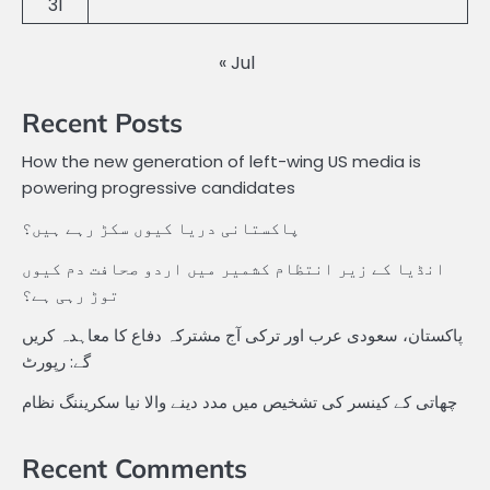
31
« Jul
Recent Posts
How the new generation of left-wing US media is
powering progressive candidates
پاکستانی دریا کیوں سکڑ رہے ہیں؟
انڈیا کے زیر انتظام کشمیر میں اردو صحافت دم کیوں
توڑ رہی ہے؟
پاکستان، سعودی عرب اور ترکی آج مشترکہ دفاع کا معاہدہ کریں
گے: رپورٹ
چھاتی کے کینسر کی تشخیص میں مدد دینے والا نیا سکریننگ نظام
Recent Comments