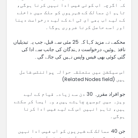
کہ اگرچہ اب کوئی فیس ادا نہیں کرنا ہوگی،
تاہم ان ممالک کے شہریوں کو ملک میں داخلے
کے لیے اب بھی ای ٹی اے کے لیے درخواست دینا
اور اسے حاصل کرنا ضروری ہوگا۔
محکمے نے مزید کہا کہ 25 مئی سے قبل، جب یہ تبدیلیاں
نافذ ہوئیں، درخواست دہندگان کی جانب سے ادا کی
گئی کوئی بھی فیس واپس نہیں کی جائے گی۔
اس سیکشن میں متعلقہ حوالہ پوائنٹس شامل
ہیں (Related Nodes field)
جو افراد مقررہ 30 دن سے زیادہ قیام کے لیے
ویزہ میں توسیع چاہتے ہیں، وہ ایسا کر سکتے
ہیں، تاہم انہیں اس کے لیے فیس ادا کرنا
ہوگی۔
جن 40 ممالک کے شہریوں کو اب فیس ادا نہیں