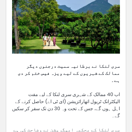
سری لنکا نے برطانیہ سمیت درجنوں دیگر
ممالک کے شہریوں کے لیے ویزہ فیس ختم کر دی
ہے۔
اب 40 ممالک کے شہری سری لنکا کے لیے مفت
الیکٹرانک ٹریول اتھارائزیشن (ای ٹی اے) حاصل کرنے کے
اہل ہوں گے، جس کے تحت وہ 30 دن تک سفر کر سکیں
گے۔
سری لنکا کے محکمہ امیگریشن نے وضاحت کی ہے