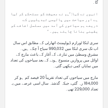
گا۔
انہوں نے کہا: ’ہم نے معیشت کو مستحکم کر لیا
ہے اور سیاحت میں پالیسی تبدیلیوں کے
ذریعے ہم سیاحوں کی آمد میں مسلسل اضافے کو
یقینی بنانا چاہتے ہیں۔ ‘
سری لنکا ٹورازم ڈیولپمنٹ اتھارٹی کے مطابق اس سال
اب تک سری لنکا میں 990,032 سیاح آ چکے ہیں۔
مشرقِ وسطیٰ میں تنازعے کے آغاز کے باعث مارچ کے
اوائل میں پروازیں منسوخ ہونے کے بعد سیاحوں کی تعداد
میں نمایاں کمی دیکھی گئی۔
مارچ میں سیاحوں کی تعداد تقریباً 20 فیصد کم ہو کر
184,000 رہ گئی، جبکہ گذشتہ سال اسی عرصے میں یہ
تعداد 229,000 تھی۔