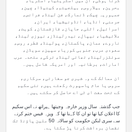
کرنا ہوگی، ان میں آسٹریلیا، آسٹریا،
بحرین، بیلاروس، بیلجیئم، کینیڈا، چین،
جمہوریہ چیک، ڈنمارک، فن لینڈ، فرانس،
جرمنی، انڈیا، انڈونیشیا، ایران،
اسرائیل، اٹلی، جاپان، قازقستان، کویت،
ملائیشیا، نیپال، نیدرلینڈز، نیوزی لینڈ،
ناروے، عمان، پاکستان، پولینڈ، قطر، روس،
سعودی عرب، جنوبی کوریا، سپین، سویڈن،
سوئٹزرلینڈ، تھائی لینڈ، ترکی، متحدہ عرب
امارات، برطانیہ اور امریکہ شامل ہیں۔
ان ممالک کے وہ شہری جو سفارتی، سرکاری،
سروس یا عام پاسپورٹ رکھتے ہیں، نئی سکیم
کے تحت مفت ای ٹی اے حاصل کر سکتے ہیں۔
جب گذشتہ سال وزیر خارجہ وجیتھا ہیراتھ نے اس سکیم
کا اعلان کیا تھا تو ان کا کہنا تھا کہ ویزہ فیس ختم کرنے
سے سری لنکن حکومت کو سالانہ 50 ملین پاؤنڈ تک
نقصان برداشت کرنا پڑ سکتا ہے۔