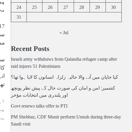
پر
24
25
26
27
28
29
30
مح
31
« Jul
سر
مم
Recent Posts
سٹ
Israeli army withdraws from Qalandia refugee camp after
raid injures 51 Palestinians
کا
ان
کیا جاپان میں آنے والا حالیہ زلزلہ انسانوں کا لایا ہوا تھا؟
تھا
کشمیر: امن و امان کی صورت حال کے پیش نظر پونچھ
اور پلندری میں انتخابات مؤخر
ای
Govt renews talks offer to PTI
یہ
ہے
PM Shehbaz, CDF Munir perform Umrah during three-day
Saudi visit