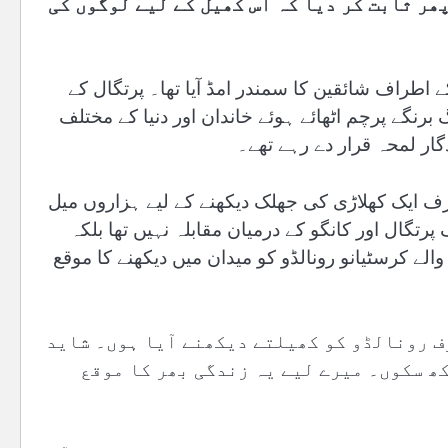
ھر ثابت کر دیا کہ اس کھیل کے لیے لوگوں کی
 اطراف شائقین کا سمندر امڈ آیا تھا۔ پرتگال کے
برنگے پرچم اٹھائے ہوئے خاندان اور دنیا کے مختلف
گار لمحہ قرار دے رہے تھے۔
ف ایک کھلاڑی کی جھلک دیکھنے کے لیے ہزاروں میل
تگال اور کانگو کے درمیان مقابلہ نہیں تھا بلکہ
ے کرسٹیانو رونالڈو کو میدان میں دیکھنے کا موقع
رف رونالڈو کو کھیلتے دیکھنے آیا ہوں۔ شاید
کھ سکوں۔ میرے لیے یہ زندگی بھر کا موقع