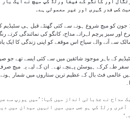
تگال اور کانگو کے فیفا ورلڈ کپ میچ نے ایک بار پ
بت کس قدر گہری اور غیر معمولی ہے۔
17 جون کو میچ شروع ہونے سے کئی گھنٹے قبل ہی سٹیڈیم کے
خ اور سبز پرچم لہراتے مداح، کانگو کی نمائندگی کرتے رنگ 
الک سے آنے والے سیاح اس موقعے کو اپنی زندگی کا ایک یاد
یڈیم کے باہر موجود شائقین میں سے کئی ایسے تھے جو صر
 سفر طے کرکے ہیوسٹن پہنچے تھے۔ ان کے لیے یہ میچ صرف پر
ہیں عالمی فٹ بال کے عظیم ترین ستاروں میں شمار ہونے وال
۔
ک مداح نے جذباتی انداز میں کہا: ’میں یورپ سے ص
 آخری ورلڈ کپ ہو جس میں میں انہیں میدان میں دی
۔‘