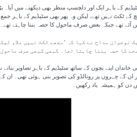
یڈیم کے باہر ایک اور دلچسپ منظر بھی دیکھنے میں آیا۔ ب
چ کے ٹکٹ نہیں تھے، لیکن وہ پھر بھی سٹیڈیم کے باہر جمع
ں آئے تھے جبکہ بعض صرف ماحول کا حصہ بننا چاہتے تھے۔
ک نوجوان مداح نے کہا کہ ’مجھے ٹکٹ نہیں ملا، لیک
حے کا حصہ بننا چاہتا تھا۔ کبھی کبھی صرف ماحول 
ی خاندان اپنے بچوں کے ساتھ سٹیڈیم کے باہر تصاویر بنات
ر ان کے چہروں پر رونالڈو کی تصویر بنی ہوئی تھی۔ ان کے و
 دن کو ہمیشہ یاد رکھیں۔