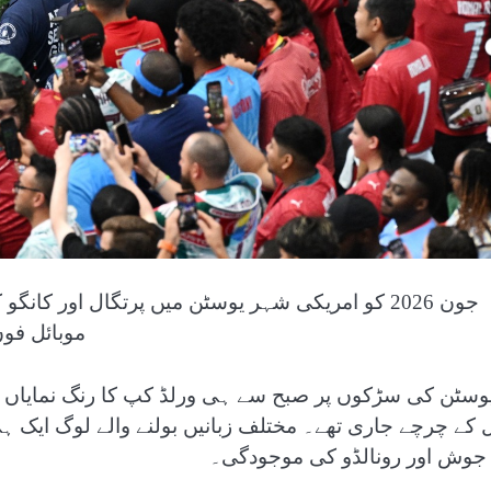
موبائل فون
وسٹن کی سڑکوں پر صبح سے ہی ورلڈ کپ کا رنگ نمایاں تھ
ل کے چرچے جاری تھے۔ مختلف زبانیں بولنے والے لوگ ایک ہی
 جوش اور رونالڈو کی موجودگی۔