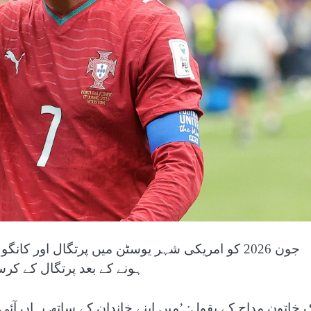
ہونے کے بعد پرتگال کے کرسٹ
ک خاتون مداح کے بقول: ’میں اپنے خاندان کے ساتھ یہاں 