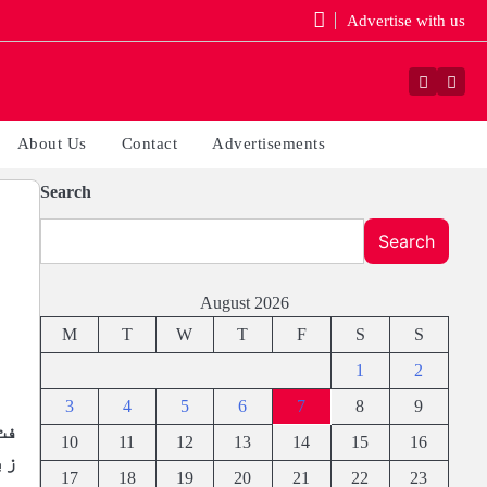
Advertise with us
Faceboo
Yout
About Us
Contact
Advertisements
Search
Search
August 2026
M
T
W
T
F
S
S
1
2
3
4
5
6
7
8
9
فٹ
10
11
12
13
14
15
16
زب
17
18
19
20
21
22
23