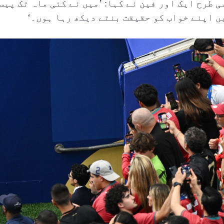
ی طرح ایک اور فین نے کہا: ’میں نے کئی ماہ تک پی
ں اپنے خواب کو حقیقت بنتے دیکھ رہا ہوں۔‘