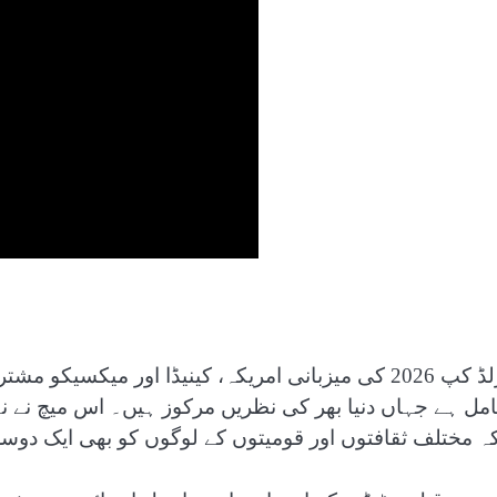
ورلڈ کپ 2026 کی میزبانی امریکہ، کینیڈا اور میکس
مل ہے جہاں دنیا بھر کی نظریں مرکوز ہیں۔ اس میچ نے ن
کہ مختلف ثقافتوں اور قومیتوں کے لوگوں کو بھی ایک دوسرے