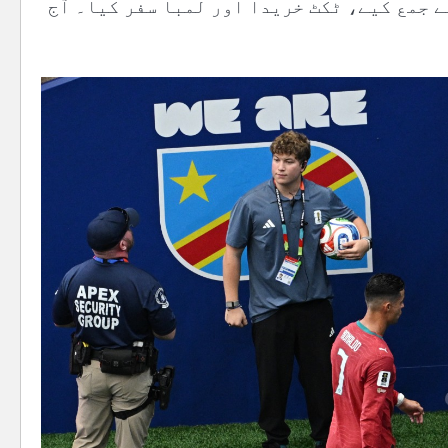
سے جمع کیے، ٹکٹ خریدا اور لمبا سفر کیا۔ آج