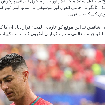
چ سے قبل سٹیڈیم کے اندر اور باہر ماحول انتہائی پرجوش ت
کہ کانگو کے حامی ڈھول اور موسیقی کے ساتھ اپنی ٹیم ک
ش کی کیفیت تھی۔
ی شائقین نے اس موقع کو ’تاریخی لمحہ‘ قرار دیا۔ ان کا کہ
نالڈو جیسے عالمی ستارے کو اپنی آنکھوں کے سامنے کھیلتے دی