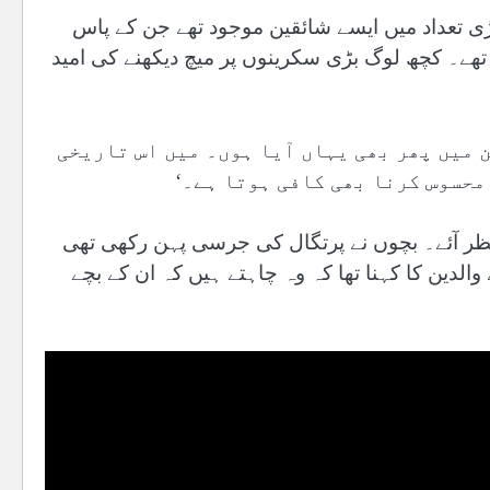
ڑی تعداد میں ایسے شائقین موجود تھے جن کے پاس
 تھے۔ کچھ لوگ بڑی سکرینوں پر میچ دیکھنے کی امید
ن میں پھر بھی یہاں آیا ہوں۔ میں اس تاریخی
محسوس کرنا بھی کافی ہوتا ہے۔‘
ے نظر آئے۔ بچوں نے پرتگال کی جرسی پہن رکھی تھی
الدین کا کہنا تھا کہ وہ چاہتے ہیں کہ ان کے بچے