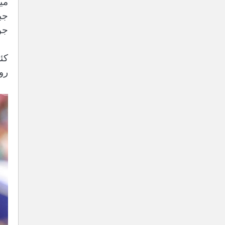
می
جب
جو
کئ
رو