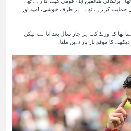
ھا۔ پرتگالی شائقین اپنے قومی گیت گا رہے تھے
ی حمایت کر رہے تھے۔ ہر طرف خوشی، امید اور
نا تھا کہ ورلڈ کپ ہر چار سال بعد آتا ہے، لیکن
کھنے کا موقع بار بار نہیں ملتا۔