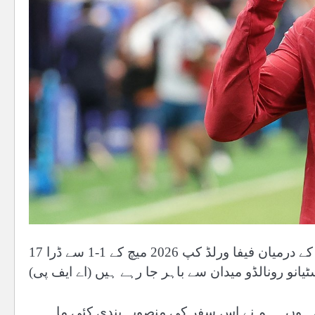
17 جون 2026 کو امریکی شہر یوسٹن میں پرتگال اور کانگو کے درمیان فیفا ورلڈ کپ 2026 میچ کے 1-1 سے ڈرا
یانو رونالڈو میدان سے باہر جا رہے ہیں (اے ایف پی)
آئی ہوں۔ ہم نے اس سفر کی منصوبہ بندی کئی ماہ