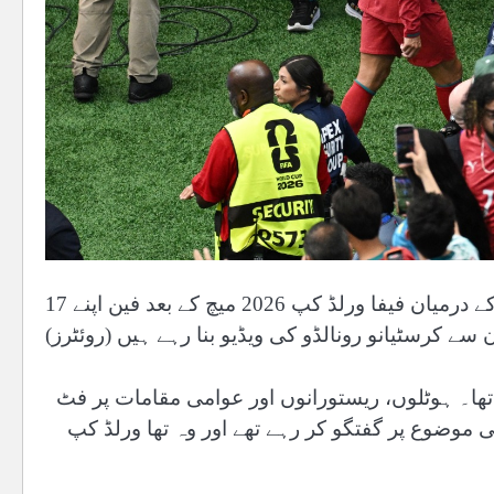
17 جون 2026 کو امریکی شہر یوسٹن میں پرتگال اور کانگو کے درمیان فیفا ورلڈ کپ 2026 میچ کے بعد فین اپنے
 سے کرسٹیانو رونالڈو کی ویڈیو بنا رہے ہیں (روئٹرز)
ا۔ ہوٹلوں، ریستورانوں اور عوامی مقامات پر فٹ
 موضوع پر گفتگو کر رہے تھے اور وہ تھا ورلڈ کپ