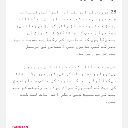
28 فروری کو امریکہ اور اسرائیل کے ساتھ
جنگ شروع ہونے کے بعد سے ایران نے آبنائے
ہرمز کے ذریعے جہاز رانی کو بڑے پیمانے پر
روک دیا ہے جب کہ واشنگٹن نے تہران کی
بندرگاہوں کا محاصرہ کر رکھا ہے جس سے دنیا
بھر کے کئی علاقوں میں ایندھن کی ترسیل
متاثر ہو رہی ہے۔
اس جنگ کے آغاز کے بعد پاکستان میں بھی
پیٹرولیم مصنوعات کی قیمتوں میں بڑا اضافہ
دیکھا گیا ہے جبکہ حکومت کی جانب سے ایندھن
کی بچت کے لیے ورک فرام ہوم، مارکیٹس کو جلد
بند کرنے سمیت کئی دیگر اقدامات لیے گئے
ہیں۔
PAKISTAN