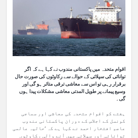
اقوام متحدہ میں پاکستانی مندوب نے کہا ہے کہ اگر
توانائی کی سپلائی کے حوالے سے رکاوٹوں کی صورت حال
برقرار رہی تو اس سے معاشی ترقی متاثر ہو گی اور
وسیع پیمانے پر طویل المدتی معاشی مشکلات پیدا ہوں
گی۔
ہفتے کو اقوام متحدہ کی معاشی اور سماجی
کونسل کے اجلاس کے دوران پاکستانی مندوب
عاصم افتخار احمد نے کہا ہے کہ ’حالیہ عالمی
توانائی اور سپلائی میں آنے والی رکاوٹوں