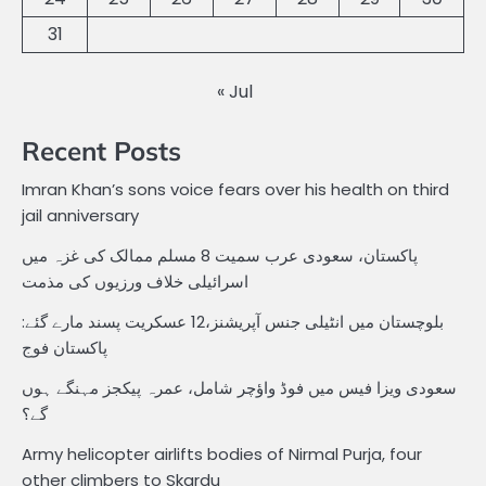
31
« Jul
Recent Posts
Imran Khan’s sons voice fears over his health on third
jail anniversary
پاکستان، سعودی عرب سمیت 8 مسلم ممالک کی غزہ میں
اسرائیلی خلاف ورزیوں کی مذمت
بلوچستان میں انٹیلی جنس آپریشنز،12 عسکریت پسند مارے گئے:
پاکستان فوج
سعودی ویزا فیس میں فوڈ واؤچر شامل، عمرہ پیکجز مہنگے ہوں
گے؟
Army helicopter airlifts bodies of Nirmal Purja, four
other climbers to Skardu