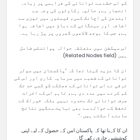
کو اس خطے سے توانائی کی فراہمی پر زیادہ
انحصار ہے، حالیہ رکاوٹوں کی وجہ سے
ایندھن کی اچانک کمی، قیمتوں میں تیزی سے
اضافہ اور مہنگائی کے دباؤ میں اضافہ ہوا
ہے، جس کا بوجھ لاکھوں گھروں پر پڑ رہا ہے۔
اس سیکشن میں متعلقہ حوالہ پوائنٹس شامل
ہیں (Related Nodes field)
ان کا مزید کہنا تھا کہ ’پاکستان میں سولر
توانائی کے شعبے میں سرمایہ کاری اور اس کی
ترقی نے اس توانائی کے جھٹکے کو کسی حد تک
کم کرنے میں مدد دی ہے، تاہم اس کے اثرات
صرف توانائی تک محدود نہیں بلکہ خوراک کے
تحفظ کے حوالے سے بھی نہایت سنگین نتائج
سامنے آ سکتے ہیں۔‘
ان کا کہنا تھا کہ پاکستان امن کے حصول کے لیے اپنی
کوششیں جاری رکھے گا۔