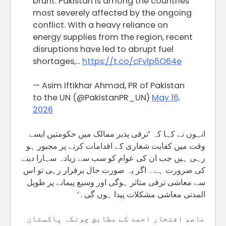
brunt. Pakistan is among the countries
most severely affected by the ongoing
conflict. With a heavy reliance on
energy supplies from the region, recent
disruptions have led to abrupt fuel
shortages,…
https://t.co/cFvlp6O64e
— Asim Iftikhar Ahmad, PR of Pakistan
to the UN (@PakistanPR_UN)
May 16,
2026
انہوں نے کہا کہ ’ترقی پذیر ممالک میں حکومتیں ایسے
وقت میں کفایت شعاری کے اقدامات کرنے پر مجبور ہو
رہی ہیں جب ان کی عوام کو سب سے زیادہ سہارا دینے
کی ضرورت ہے۔ اگر یہ صورت حال برقرار رہی تو اس
سے معاشی ترقی متاثر ہوگی اور وسیع پیمانے پر طویل
المدتی معاشی مشکلات پیدا ہوں گی۔‘
عاصم افتخار احمد کے مطابق چونکہ پاکستان