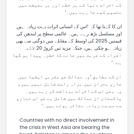
کے اثرات دنیا کے ہر خطے اور ہر معیشت میں
محسوس کیے جا رہے ہیں۔‘
ان کا کہنا تھا کہ ’اس کے انسانی اثرات بہت زیادہ ہیں
اور مسلسل بڑھ رہے ہیں۔ عالمی سطح پر ایندھن کی
قیمتیں 2025 کی اوسط کے مقابلے میں دوگنی سے بھی
زیادہ ہو چکی ہیں، جبکہ مزید تین کروڑ 20 لاکھ
افراد کے غربت میں جانے کا خطرہ پیدا ہو گیا
ہے۔‘
ان کے مطابق ’وہ ممالک جو مغربی ایشیا میں
جاری بحران میں براہِ راست شامل نہیں ہیں،
وہ بھی اس کے اثرات برداشت کر رہے ہیں۔
پاکستان ان ممالک میں شامل ہے جو اس تنازع
سے سب سے زیادہ متاثر ہوئے ہیں۔‘
Countries with no direct involvement in
the crisis in West Asia are bearing the