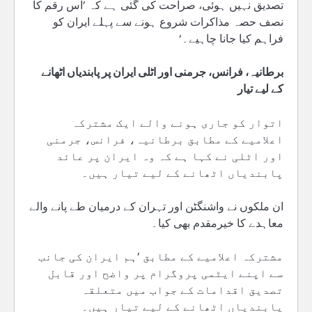
تصدیق نہیں ہوئی، صراحت کی گئی ہے کہ ’اس رقم کا
نصف حصہ مذاکرات شروع ہونے سے پہلے ایران کو
فراہم کیا جانا چاہیے۔‘
برطانیہ، فرانس، جرمنی اور اٹلی ایران پر پابندیاں اٹھانے
کے لیے تیار
اتوار کو جاری ہونے والے ایک مشترکہ
اعلامیے کے مطابق برطانیہ، فرانس، جرمنی
اور اٹلی نے کہا ہے کہ وہ ایران پر عائد
پابندیاں اٹھانے کے لیے تیار ہیں۔
ان ملکوں نے واشنگٹن اور تہران کے درمیان طے پانے والے
معاہدے کا خیرمقدم بھی کیا۔
مشترکہ اعلامیے کے مطابق ’ہم ایران کی جانب
سے اپنے ایٹمی پروگرام پر واضح اور قابل
تصدیق اقدامات کے جواب میں متعلقہ
پابندیاں اٹھانے کے لیے تیار ہیں۔