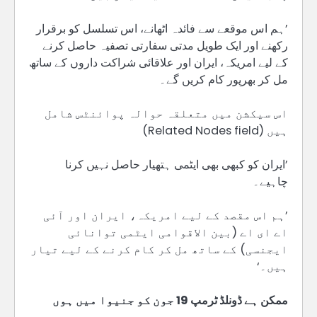
’ہم اس موقعے سے فائدہ اٹھانے، اس تسلسل کو برقرار
رکھنے اور ایک طویل مدتی سفارتی تصفیہ حاصل کرنے
کے لیے امریکہ، ایران اور علاقائی شراکت داروں کے ساتھ
مل کر بھرپور کام کریں گے۔
اس سیکشن میں متعلقہ حوالہ پوائنٹس شامل
ہیں (Related Nodes field)
’ایران کو کبھی بھی ایٹمی ہتھیار حاصل نہیں کرنا
چاہیے۔
’ہم اس مقصد کے لیے امریکہ، ایران اور آئی
اے ای اے (بین الاقوامی ایٹمی توانائی
ایجنسی) کے ساتھ مل کر کام کرنے کے لیے تیار
ہیں۔‘
ممکن ہے ڈونلڈ ٹرمپ 19 جون کو جنیوا میں ہوں