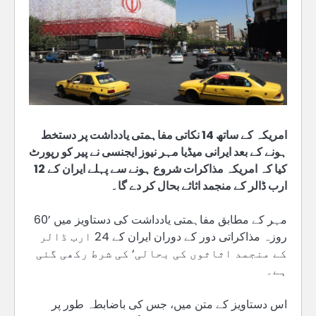
امریکہ کے ساتھ 14 نکاتی مفاہمتی یادداشت پر دستخط
ہونے کے بعد ایرانی میڈیا مہر نیوز ایجنسی نے پیر کو رپورٹ
کیا کہ امریکہ مذاکرات شروع ہونے سے پہلے ایران کے 12
ارب ڈالر کے منجمد اثاثے بحال کر دے گا۔
مہر کے مطابق مفاہمتی یادداشت کی دستاویز میں ’60
روزہ مذاکراتی دور کے دوران ایران کے 24 ارب ڈالر
کے منجمد اثاثوں کی بحالی‘ کی شرط رکھی گئی
ہے۔
اس دستاویز کے متن میں، جس کی باضابطہ طور پر