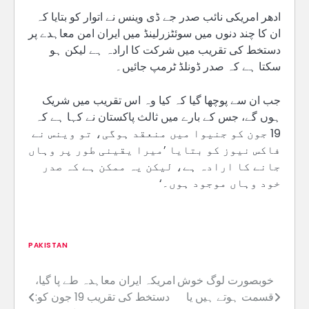
ادھر امریکی نائب صدر جے ڈی وینس نے اتوار کو بتایا کہ
ان کا چند دنوں میں سوئٹزرلینڈ میں ایران امن معاہدے پر
دستخط کی تقریب میں شرکت کا ارادہ ہے لیکن ہو
سکتا ہے کہ صدر ڈونلڈ ٹرمپ جائیں۔
جب ان سے پوچھا گیا کہ کیا وہ اس تقریب میں شریک
ہوں گے، جس کے بارے میں ثالث پاکستان نے کہا ہے کہ
19 جون کو جنیوا میں منعقد ہوگی، تو وینس نے
فاکس نیوز کو بتایا ’میرا یقینی طور پر وہاں
جانے کا ارادہ ہے، لیکن یہ ممکن ہے کہ صدر
خود وہاں موجود ہوں۔‘
PAKISTAN
خوبصورت لوگ خوش
امریکہ ایران معاہدہ طے پا گیا،
Post
قسمت ہوتے ہیں یا
دستخط کی تقریب 19 جون کو:
navigation