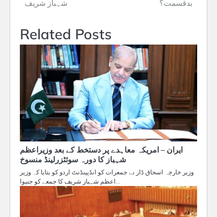
بدقسمت؟
شہباز شریف
Related Posts
ایران – امریکہ معاہدے پر دستخط کے بعد وزیراعظم
شہباز کا دورہ سوئٹزرلینڈ منسوخ
وزیر خارجہ اسحاق ڈار نے جمعرات کو انڈپینڈنٹ اردو کو بتایا کہ وزیر
اعظم شہباز شریف کا جمعے کو جنیوا…