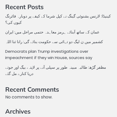
Recent Posts
کینیڈا: لارنس بشنوئی گینگ نے کپل شرما کے کیفے پر دوبارہ فائرنگ
کیوں کی؟
عمان کے ساتھ آبنائے ہرمز معاہدہ حتمی مراحل میں: ایران
کشمیر میں ن لیگ دو تہائی سے حکومت بنائے گی: رانا ثنا اللہ
Democrats plan Trump investigations over
impeachment if they win House, sources say
مظفر گڑھ: طالبہ مبینہ طور پر سپلی آنے پر لاپتہ، بیگ اور جوتے
دریا کنارے مل گئے
Recent Comments
No comments to show.
Archives