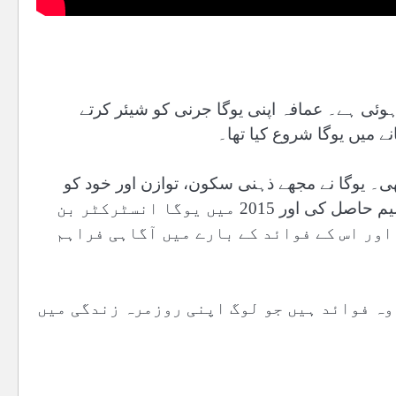
ہوئی ہے۔ عمافہ اپنی یوگا جرنی کو شیئر کرتے
نے میں یوگا شروع کیا تھا۔
۔ یوگا نے مجھے ذہنی سکون، توازن اور خود کو
بہتر طور پر سمجھنے کا موقع دیا۔بعد ازاں میں نے باقاعدہ تعلیم حاصل کی اور 2015 میں یوگا انسٹرکٹر بن
اور اس کے فوائد کے بارے میں آگاہی فراہم
 وہ فوائد ہیں جو لوگ اپنی روزمرہ زندگی میں