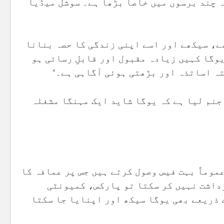
 چند برسوں میں خاصا بڑھا ہے۔ سوشل میڈیا
ے، سیکھے اور اسے اپنی زندگی کا حصہ بنانا
وگا کہیں زیادہ مقبول اور قابلِ رسائی ہو
ہ اساتذہ اور بڑھتی ہوئی آگاہی ہے۔‘
جنم لیا ہے کہ یوگا شاید ایک مہنگا مشغلہ
موماً بہت فیس وصول کرتے ہیں جس پر عمافہ کا
داشت نہیں کر سکتا تو پارکس، کمیونٹی
 ذریعے بھی یوگا سیکھ اور اپنایا جا سکتا