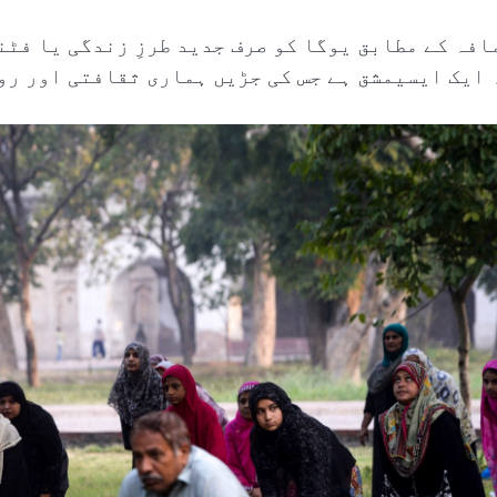
افہ کے مطابق یوگا کو صرف جدید طرزِ زندگی یا فٹ
 ایک ایسیمشق ہے جس کی جڑیں ہماری ثقافتی اور رو