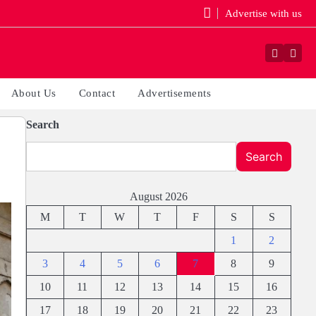
Advertise with us
Faceboo
Yout
About Us
Contact
Advertisements
Search
Search
August 2026
M
T
W
T
F
S
S
1
2
3
4
5
6
7
8
9
10
11
12
13
14
15
16
17
18
19
20
21
22
23