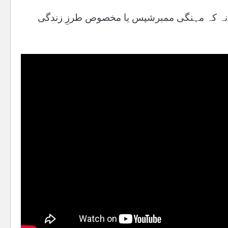
، نہ کہ مہنگی ممبرشپس یا مخصوص طرزِ زندگی