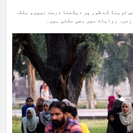
نس ٹرینڈ کے طور پر دیکھنا درست نہیں، بلکہ
زمرہ روایات میں بھی ملتی ہیں۔