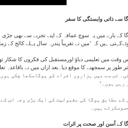
گا سے ذاتی وابستگی کا سفر
گا کے بارے میں یہ سوچ عمافہ کے اپنے تجربے سے بھی جڑی 
ئےکہتی ہیں کہ ’میں نے تقریباً پندرہ سال پہلے کالج کے زما
س وقت میں تعلیمی دباؤ اورمستقبل کی فکروں کا شکار تھی
ی۔ تب سے میں ہزاروں افراد کو یوگاسکھا چکی ہوں 
 رہی ہوں۔‘
 کے مطابق یوگا کی مقبولیت کی ایک بڑی وجہ اس کے
سوسکرتے ہیں۔
گا کے آسن اور صحت پر اثرات