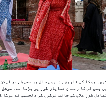
رچہ یوگا کی تاریخ ہزاروں سال پر محیط ہے، لیکن 
ں بھی اس کا رجحان نمایاں طور پر بڑھا ہے۔ سوشل 
بادل طرزِ علاج کی جانب لوگوں کی دلچسپی نے یوگا ک