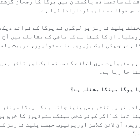
قت کے ساتھساتھ پاکستان میں یوگا کا رجحان گزشتہ
 اس حوالے سے اہم کردارادا کیا ہے۔
ختلف پلیٹ فارمز پر لوگوں نے یوگا کے فوائد دیکھ
وعکیا۔ ان کا کہنا ہے کہ ماضی کے مقابلے میں آج ی
ا ہے، جس کی ایک بڑیوجہ نئے سٹوڈیوز، تربیت یافت
ہم مقبولیت میں اضافے کے ساتھ ایک اور تاثر بھی 
تا جا رہا ہے۔
ا یوگا مہنگا مشغلہ ہے؟
ادہ تر یہ تاثر بھی پایا جاتا ہے کہ یوگا سینٹر ع
نا تھا کہ’اگر کوئی شخص مہنگے سٹوڈیوز کا خرچ بر
وپس، آن لائن کلاسز اوریوٹیوب جیسے پلیٹ فارمز کے
۔‘