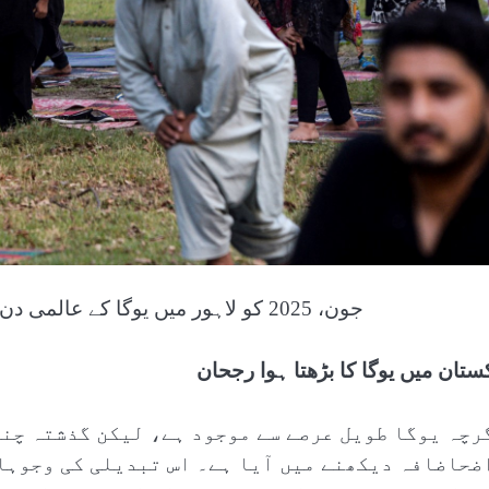
21 جون، 2025 کو لاہور میں یوگا کے عالمی دن کے موقعے پر شہری یوگا کر رہے ہیں (اے ایف پی)
کستان میں یوگا کا بڑھتا ہوا رجحان
رچہ یوگا طویل عرصے سے موجود ہے، لیکن گذشتہ چند
ضحاضافہ دیکھنے میں آیا ہے۔ اس تبدیلی کی وجوہات