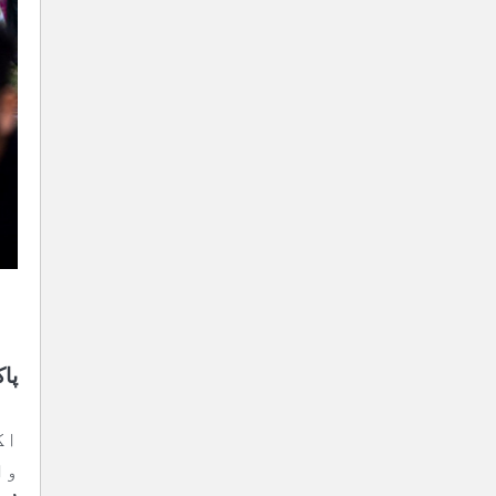
پا
اگ
وا