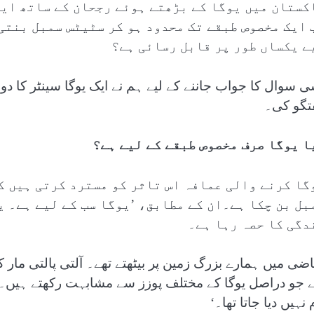
کستان میں یوگا کے بڑھتے ہوئے رجحان کے ساتھ ایک
 ایک مخصوص طبقے تک محدود ہو کر سٹیٹس سمبل بنتی 
ے یکساں طور پر قابل رسائی ہے؟
ی سوال کا جواب جاننے کے لیے ہم نے ایک یوگا سینٹر کا دو
تگو کی۔
ا یوگا صرف مخصوص طبقے کے لیے ہے؟
گا کرنے والی عمافہ اس تاثر کو مسترد کرتی ہیں ک
بل بن چکا ہے۔ان کے مطابق، ’یوگا سب کے لیے ہے۔ 
دگی کا حصہ رہا ہے۔
اضی میں ہمارے بزرگ زمین پر بیٹھتے تھے۔ آلتی پالتی مار ک
ے جو دراصل یوگا کے مختلف پوزز سے مشابہت رکھتے ہیں۔
 نہیں دیا جاتا تھا۔‘