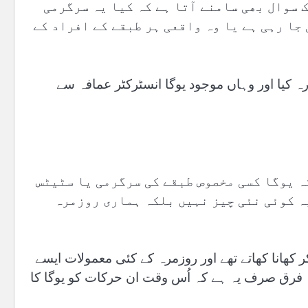
 سوال بھی سامنے آتا ہے کہ کیا یہ سرگرمی
جا رہی ہے یا وہ واقعی ہر طبقے کے افراد کے
رہ کیا اور وہاں موجود یوگا انسٹرکٹر عمافہ سے
ہ یوگا کسی مخصوص طبقے کی سرگرمی یا سٹیٹس
یہ کوئی نئی چیز نہیں بلکہ ہماری روزمرہ
ر کھانا کھاتے تھے اور روزمرہ کے کئی معمولات ایسے
 فرق صرف یہ ہے کہ اُس وقت ان حرکات کو یوگا کا