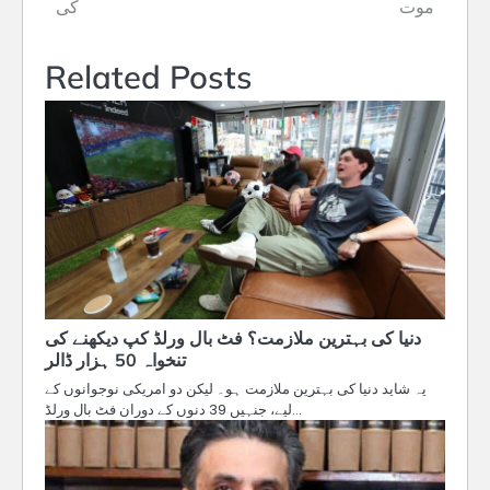
موت
کی
Related Posts
دنیا کی بہترین ملازمت؟ فٹ بال ورلڈ کپ دیکھنے کی
تنخواہ 50 ہزار ڈالر
یہ شاید دنیا کی بہترین ملازمت ہو۔ لیکن دو امریکی نوجوانوں کے
لیے، جنہیں 39 دنوں کے دوران فٹ بال ورلڈ…