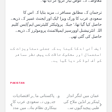
معاوضے کے عوض تیار کروا کر دیا تھا۔‘
ترجمان کے مطابق مسافر نے مزید بتایا کہ اس کا
سعودی عرب کا ورک ویزا ’ایک اور ایجنٹ عمیر کے ذریعے
حاصل کیا گیا تھا،‘ جبکہ پروٹیکٹر کلیئرنس ایم/ایس کلیم
اللہ انٹرنیشنل اوورسیز ایمپلائمنٹ پروموٹرز کے ذریعے
حاصل کی گئی تھی۔
ایف آئی اے کا کہنا ہے کہ جعلی دستاویزات کے
استعمال اور مشکوک حالات کے پیش نظر مسافر
کو آف لوڈ کر دیا گیا ہے۔
PAKISTAN
عمان میں لنگر انداز
وہ پاکستانی ماہر اقتصادیات
Post
ٹینکر پر انڈین ملاح کی
جنہوں نے سعودی عرب کا
navigation
طبی پیچیدگیوں سے
بینکاری نظام بنانے میں مدد