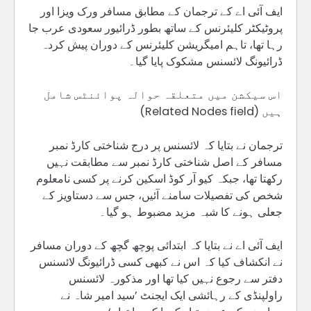
ایف آئی اے کے ترجمان کے مطابق مسافر ورک ویزا اور
پروٹیکٹر کلیئرنس کے ساتھ بطور ڈرائیور سعودی عرب جا
رہا تھا، تاہم امیگریشن کلیئرنس کے دوران پیش کردہ
ڈرائیونگ لائسنس مشکوک پایا گیا۔
اس سیکشن میں متعلقہ حوالہ پوائنٹس شامل
ہیں (Related Nodes field)
ترجمان نے بتایا کہ لائسنس پر درج شناختی کارڈ نمبر
مسافر کے اصل شناختی کارڈ نمبر سے مطابقت نہیں
رکھتا تھا، جبکہ کیو آر کوڈ اسکین کرنے پر کسی نامعلوم
شخص کی تفصیلات سامنے آئیں، جس سے دستاویز کے
جعلی ہونے کا شبہ مزید مضبوط ہو گیا۔
ایف آئی اے نے بتایا کہ ابتدائی پوچھ گچھ کے دوران مسافر
نے انکشاف کیا کہ اس نے کبھی کسی ڈرائیونگ لائسنس
دفتر سے رجوع نہیں کیا تھا اور مذکورہ لائسنس
راولپنڈی کے رہائشی ایک ایجنٹ ’سید امیر شاہ نے