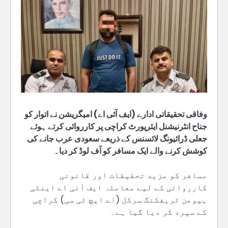
وفاقی تحقیقاتی ادارے (ایف آئی اے) امیگریشن نے اتوار کو
جناح انٹرنیشنل ایئرپورٹ کراچی پر کارروائی کرتے ہوئے
جعلی ڈرائیونگ لائسنس کے ذریعے سعودی عرب جانے کی
کوشش کرنے والے ایک مسافر کو آف لوڈ کر دیا۔
مسافر کو مزید تحقیقات اور قانونی
کارروائی کے لیے معاملہ ایف آئی اے اینٹی
ہیومن ٹریفکنگ سرکل (اے ایچ ٹی سی) کراچی
کے سپرد کر دیا گیا ہے۔