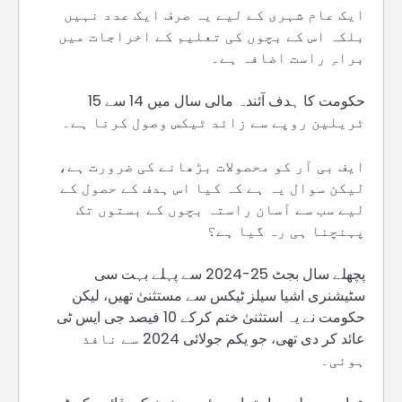
ایک عام شہری کے لیے یہ صرف ایک عدد نہیں
بلکہ اس کے بچوں کی تعلیم کے اخراجات میں
براہِ راست اضافہ ہے۔
حکومت کا ہدف آئندہ مالی سال میں 14 سے 15
ٹریلین روپے سے زائد ٹیکس وصول کرنا ہے۔
ایف بی آر کو محصولات بڑھانے کی ضرورت ہے،
لیکن سوال یہ ہے کہ کیا اس ہدف کے حصول کے
لیے سب سے آسان راستہ بچوں کے بستوں تک
پہنچنا ہی رہ گیا ہے؟
پچھلے سال بجٹ 25-2024 سے پہلے بہت سی
سٹیشنری اشیا سیلز ٹیکس سے مستثنیٰ تھیں، لیکن
حکومت نے یہ استثنیٰ ختم کرکے 10 فیصد جی ایس ٹی
عائد کر دی تھی، جو یکم جولائی 2024 سے نافذ
ہوئی۔