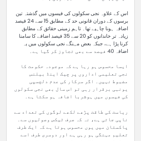
اس کے علاوہ نجی سکولوں کی فیسوں میں گذشتہ تین
برسوں کے دوران قانونی حد کے مطابق 15 سے 24 فیصد
اضافہ ہونا چاہیے تھا۔ تاہم زمینی حقائق کے مطابق
زیادہ تر خاندانوں کو 20 سے 35 فیصد اضافے کا سامنا
کرنا پڑا ہے، جبکہ بعض مہنگے نجی سکولوں میں یہ
اضافہ 40 فیصد سے بھی تجاوز کر گیا ہے۔
ایسا محسوس ہو رہا ہے کہ موجودہ حکومت کا
نجی تعلیمی اداروں پر چیک اینڈ بیلنس
مضبوط نہیں۔ اگر سرکار کی عدم دلچسپی
یونہی برقرار رہی تو اس سال بھی نجی سکولوں
کی فیسوں میں ہوشربا اضافہ ہو سکتا ہے۔
ریاست کی طاقت پڑھے لکھے لوگوں کی تعداد سے
ناپی جاتی ہے، نہ کہ صرف ٹیکس وصولیوں سے۔
پاکستان میں یوں محسوس ہوتا ہے کہ ایک طرف
تعلیم مہنگی ہو رہی ہے اور دوسری طرف اسے