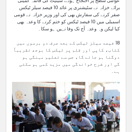
عوامی سطح پر احتجاج ہوئے، سینیٹ کی قائمہ کمیٹی
برائے خزانہ نے سٹیشنری پر عائد 10 فیصد سیلز ٹیکس
صفر کرنے کی سفارش بھی کی اور وزیر خزانہ نے قومی
اسمبلی میں 10 فیصد ٹیکس کو ختم کرنے کا وعدہ بھی
کیا لیکن وہ وعدہ آج تک وفا نہیں ہو سکا۔
18 فیصد سیلز ٹیکس کے بعد صرف دو برسوں میں
کتاب، کاپی اور قلم پر ٹیکس کا بوجھ تقریباً
دوگنا ہو جائے گا، جس سے تعلیم مہنگی ہو
گی اور شرح خواندگی میں مزید کمی ہو سکتی
ہے۔