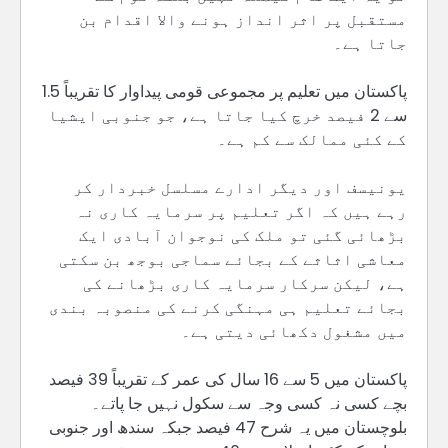
مستقبل پر اثر انداز ہونے والا اقدام بن
جاتا ہے۔
پاکستان میں تعلیم پر مجموعی قومی پیداوار کا تقریباً 1.5
سے 2 فیصد خرچ کیا جاتا ہے، جو جنوبی ایشیا
کے کئی ممالک سے کم ہے۔
یونیسف اور دیگر ادارے مسلسل خبردار کر
رہے ہیں کہ اگر تعلیم پر سرمایہ کاری نہ
بڑھائی گئی تو ملک کی نوجوان آبادی ایک
معاشی اثاثے کے بجائے سماجی بوجھ بن سکتی
ہے، لیکن سرکار سرمایہ کاری بڑھانے کی
بجائے تعلیم ہی مہنگی کرنے کی منصوبہ بندی
میں مشغول دکھائی دیتی ہے۔
پاکستان میں 5 سے 16 سال کی عمر کے تقریباً 39 فیصد
بچے کسی نہ کسی وجہ سے سکول نہیں جا پاتے۔
بلوچستان میں یہ شرح 47 فیصد جبکہ سندھ اور جنوبی