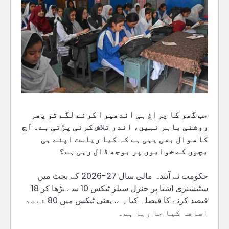
جب گھر کا چراغ ہی اندھیرا کرنے لگے تو پھر
روشنی باہر نہیں، اندر تلاش کرنی پڑتی ہے۔ آج
کا سوال بھی یہی ہے کہ کیا ریاست اپنے ہی
بچوں کے خوابوں پر بوجھ ڈال رہی ہے؟
حکومت نے آئندہ مالی سال 27-2026 کے بجٹ میں
سٹیشنری اشیا پر جنرل سیلز ٹیکس 10 سے بڑھا کر 18
فیصد کرنے کا فیصلہ کیا ہے، یعنی ٹیکس میں 80 فیصد
اضافہ کیا جا رہا ہے۔