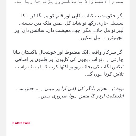
سہارا دینے والا ہاتھ کمزور پڑتا جا رہا ہے۔
اگر حکومت نے کتاب، کاپی اور قلم کو مہنگا کرنے کا
سلسلہ جاری رکھا تو شاید کل ہمیں ملک میں سستی
لیبر تو مل جائے، مگر اچھے معیشت دان، سائنس دان اور
انجینیئرز نہ مل سکیں۔
اگر سرکار واقعی ایک مضبوط اور خوشحال پاکستان بنانا
چاہتی ہے تو اسے بچوں کی کاپیوں اور قلموں پر اضافی
ٹیکس لگانے کی بجائے ریونیو اکٹھا کرنے کے لیے نئے راستے
تلاش کرنا ہوں گے۔
نوٹ: یہ تحریر بلاگر کی ذاتی آرا پر مبنی ہے، جس سے
انڈپینڈنٹ اردو کا متفق ہونا ضروری نہیں۔
PAKISTAN