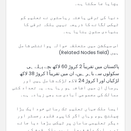
بچایا جا سکتا ہے۔
دنیا کی ترقی یافتہ ریاستوں نے تعلیم کو
ٹیکس لگانے کا ذریعہ نہیں بلکہ ترقی کا
بنیادی ستون بنایا ہے۔
اس سیکشن میں متعلقہ حوالہ پوائنٹس شامل
ہیں (Related Nodes field)
پاکستان میں تقریباً 2 کروڑ 60 لاکھ بچے پہلے ہی
سکولوں سے باہر ہیں، ان میں تقریباً 1 کروڑ 38 لاکھ
لڑکیاں اور 1 کروڑ 24 لاکھ لڑکے شامل ہیں اور
ہرسال ان میں اضافہ ہو رہا ہے۔ یہ تعداد کئی
ممالک کی مجموعی آبادی سے بھی زیادہ ہے۔
ایسا ملک جہاں تعلیم تک رسائی خود ایک بڑا
چیلنج ہو، وہاں اگر کاپی، قلم، رجسٹر اور
دیگر تعلیمی سامان پر ٹیکس بڑھا دیا جائے
تو یہ ایک عام فیصلہ نہیں بلکہ قوم کے