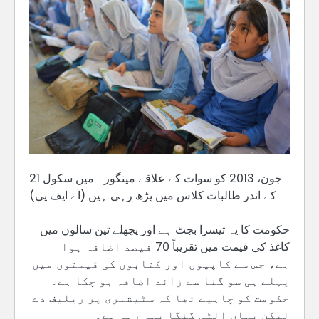
21 جون، 2013 کو سوات کے علاقے مینگورہ میں سکول
کے اندر طالبات کلاس میں پڑھ رہی ہیں (اے ایف پی)
حکومت کا یہ تیسرا بجٹ ہے اور پچھلے تین سالوں میں
کاغذ کی قیمت میں تقریباً 70 فیصد اضافہ ہوا
ہے، جس سے کاپیوں اور کتابوں کی قیمتوں میں
پہلے ہی سو گنا سے زائد اضافہ ہو چکا ہے۔
حکومت کو چاہیے تھا کہ سٹیشنری پر ریلیف دے
لیکن یہاں الٹی گنگا بہہ رہی ہے۔