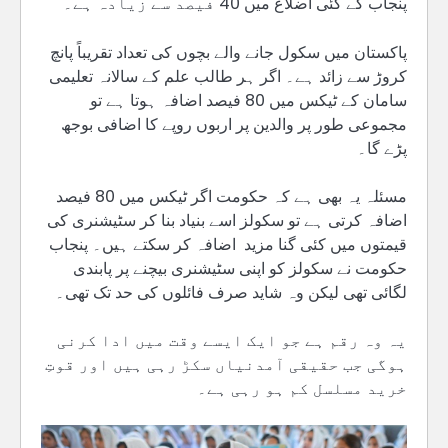
پنجاب کے کئی اضلاع میں 40 فیصد سے زیادہ ہے۔
پاکستان میں سکول جانے والے بچوں کی تعداد تقریباً پانچ
کروڑ سے زائد ہے۔ اگر ہر طالب علم کے سالانہ تعلیمی
سامان کے ٹیکس میں 80 فیصد اضافہ ہوتا ہے تو
مجموعی طور پر والدین پر اربوں روپے کا اضافی بوجھ
پڑے گا۔
مسئلہ یہ بھی ہے کہ حکومت اگر ٹیکس میں 80 فیصد
اضافہ کرتی ہے تو سکولز اسے بنیاد بنا کر سٹیشنری کی
قیمتوں میں کئی گنا مزید اضافہ کر سکتے ہیں۔ پنجاب
حکومت نے سکولز کو اپنی سٹیشنری بیچنے پر پابندی
لگائی تھی لیکن وہ شاید صرف فائلوں کی حد تک تھی۔
یہ وہ رقم ہے جو ایک ایسے وقت میں ادا کرنی
ہوگی جب حقیقی آمدنیاں سکڑ رہی ہیں اور قوتِ
خرید مسلسل کم ہو رہی ہے۔