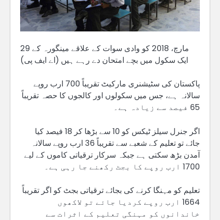
29 مارچ، 2018 کو وادی سوات کے علاقے مینگورہ کے
ایک سکول میں بچے امتحان دے رہے ہیں (اے ایف پی)
پاکستان کی سٹیشنری مارکیٹ تقریباً 700 ارب روپے
سالانہ ہے، جس میں سکولوں اور کالجوں کا حصہ تقریباً
65 فیصد سے زیادہ ہے۔
اگر جنرل سیلز ٹیکس کو 10 سے بڑھا کر 18 فیصد کیا
جائے تو تعلیم کے شعبے سے تقریباً 36 ارب روپے سالانہ
آمدن بڑھ سکتی ہے جبکہ سرکار ترقیاتی کاموں کے لیے
1700 ارب روپے کا بجٹ رکھنے جا رہی ہے۔
تعلیم کو مہنگا کرنے کی بجائے ترقیاتی بجٹ کو اگر تقریباً
1664 ارب روپے کردیا جائے تو لاکھوں
خاندانوں کو مہنگی تعلیم کے اثرات سے