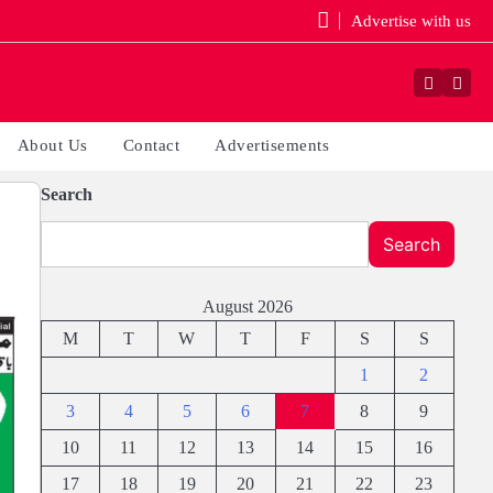
Advertise with us
Faceboo
Yout
About Us
Contact
Advertisements
Search
Search
August 2026
M
T
W
T
F
S
S
1
2
3
4
5
6
7
8
9
10
11
12
13
14
15
16
17
18
19
20
21
22
23