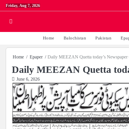
Skip
Friday, Aug 7, 2026
to
content
Home
Balochistan
Pakistan
Epa
Home
Epaper
Daily MEEZAN Quetta today’s Newspaper 
Daily MEEZAN Quetta toda
June 6, 2026