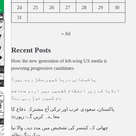
24
25
26
27
28
29
30
31
« Jul
Recent Posts
How the new generation of left-wing US media is
powering progressive candidates
پاکستانی دریا کیوں سکڑ رہے ہیں؟
انڈیا کے زیر انتظام کشمیر میں اردو صحافت
دم کیوں توڑ رہی ہے؟
پاکستان، سعودی عرب اور ترکی آج مشترکہ دفاع کا
معاہدہ کریں گے: رپورٹ
چھاتی کے کینسر کی تشخیص میں مدد دینے والا نیا
سکریننگ نظام