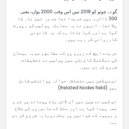
گو نے چوتو کو 2018 میں اس وقت 2000 یوان، یعنی
300 ڈالر، میں خریدا تھا جب وہ تین ماہ کا
پلا تھا۔ انہوں نے یہ معاملہ پولیس کو رپورٹ
کیا ہے اور کہا جاتا ہے کہ وہ قانونی
کارروائی کر رہے ہیں۔
جریدے ایچ کے زیرو ون کے مطابق، صوبہ ہینان
کی ننگلنگ کاؤنٹی میں پولیس نے تحقیقات
شروع کر دی ہیں۔
اس سیکشن میں متعلقہ حوالہ پوائنٹس شامل
ہیں (Related Nodes field)
اس کیس نے چین میں آن لائن بڑے پیمانے پر غم و
غصہ پیدا کیا ہے اور ملک کے جانوروں کی فلاح
و بہبود کے قوانین پر بحث دوبارہ شروع کر دی
ہے۔