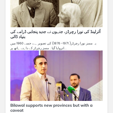
آئرلینڈ کی نورا رچرڈز، جنہوں نے جدید پنجابی ڈرامے کی
بنیاد ڈالی
یہ مسز نورا رچرڈز( 1971- 1876) کی تصویر ہے، جسے 1960 میں
اتروایا گیا۔ مسز رچرڈز کے داہنے ہاتھ پر…
Bilawal supports new provinces but with a
caveat