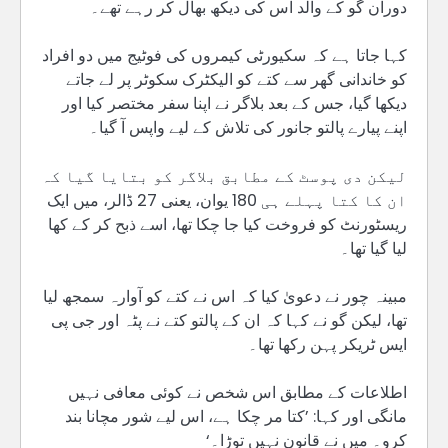
دوران گو کے والد اس کی دیکھ بھال کر رہے تھے۔
کہا جاتا ہے کہ سکیورٹی کیمروں کی فوٹیج میں دو افراد
کو خاندانی گھر سے کتے کو الیکٹرک سکوٹر پر لے جاتے
دیکھا گیا، جس کے بعد بلاگر نے اپنا سفر مختصر کیا اور
اپنے پیارے پالتو جانور کی تلاش کے لیے واپس آ گیا۔
لیکن دی پوسٹ کے مطابق بلاگر کو بتایا گیا کہ
ان کا کتا پہلے ہی 180 یوان، یعنی 27 ڈالر، میں ایک
ریسٹورنٹ کو فروخت کیا جا چکا تھا، اسے ذبح کر کے کھا
لیا گیا تھا۔
مبینہ چور نے دعویٰ کیا کہ اس نے کتے کو آوارہ سمجھ لیا
تھا، لیکن گو نے کہا کہ ان کے پالتو کتے نے پٹہ اور جی پی
ایس ٹریکر پہن رکھا تھا۔
اطلاعات کے مطابق اس شخص نے کوئی معافی نہیں
مانگی اور کہا: ’کتا مر چکا ہے، اس لیے شور مچانا بند
کرو۔ میں نے قانون نہیں توڑا۔‘