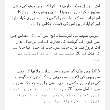
ایک سوشل میڈیا صارف نے لکھا کہ ’میں چوتو کی پرانی
ویڈیوز دیکھتے ہوئے رو پڑا۔ اتنی روشن، زندہ روح کا
انجام اتنا المناک ہوا۔ جن لوگوں نے اسے چوری کیا، مارا
اور کھایا، انہیں اس کی قیمت چکانی چاہیے۔‘
ہیومن سوسائٹی انٹرنیشنل، ایچ ایس آئی، کے مطابق چین
میں کتوں کے گوشت کی تجارت کے لیے ہر سال اندازا
ایک کروڑ کتے مارے جاتے ہیں، جب کہ خیال کیا جاتا ہے
کہ ملک کی 20 فیصد سے کم آبادی اسے کھاتی
ہے۔
2016 میں ملک گیر سروے سے اشارہ ملا تھا کہ چینی
شہریوں کی اکثریت سمجھتی ہے کہ کتوں کے گوشت
کی تجارت پر مکمل پابندی ہونی چاہیے، جب کہ سروے
میں شامل تقریباً 70 فیصد لوگوں نے کبھی یہ گوشت
نہیں کھایا تھا، باوجود اس کے کہ تاجر اسے
فروغ دینے کی کوشش کرتے ہیں۔