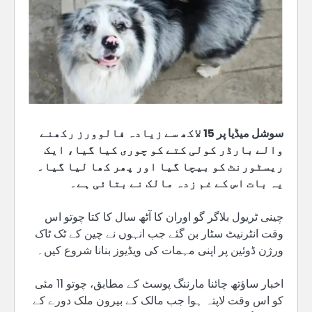
سوشل میڈیا پر 15 لاکھ سے زیادہ فالوورز رکھنے
والے بارڈر کولی کتے کو چوری کیا گیا، ایک
ریسٹورنٹ کو بیچا گیا اور پھر کھا لیا گیا۔
یہ بات اس کے غم زدہ مالک نے بتائی ہے۔
چینی ٹریول بلاگر گو اوران کا آٹھ سال کا کتا چوتو اس
وقت انٹرنیٹ سٹار بن گئے جب انہوں نے چین کے ٹک ٹاک
ورژن ڈوئین پر اپنی مہمات کی ویڈیوز بنانا شروع کیں۔
اخبار ساؤتھ چائنا مارننگ پوسٹ کے مطابق، چوتو 11 مئی
کو اس وقت لاپتہ ہوا جب مالک کے بیرون ملک دورے کے