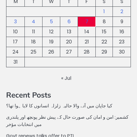
M
T
W
T
F
S
S
1
2
3
4
5
6
7
8
9
10
11
12
13
14
15
16
17
18
19
20
21
22
23
24
25
26
27
28
29
30
31
« Jul
Recent Posts
کیا جاپان میں آنے والا حالیہ زلزلہ انسانوں کا لایا ہوا تھا؟
کشمیر: امن و امان کی صورت حال کے پیش نظر پونچھ اور پلندری
میں انتخابات مؤخر
Govt renews talks offer to PTI