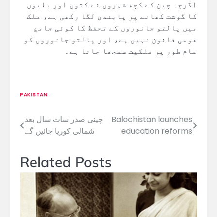
اگرچہ چین کے کچھ شہروں نے کتوں اور بلیوں
کا گوشت کھانے پر پابندی لگا رکھی ہے، ملک
میں پالتو جانوروں کے تحفظ کا کوئی جامع
قومی قانون نہیں ہے، اور پالتو جانوروں کو
عام طور پر ملکیت سمجھا جاتا ہے۔
PAKISTAN
Balochistan launches
چینی صدر سات سال بعد
Post
education reforms
شمالی کوریا جائیں گے
navigation
Related Posts