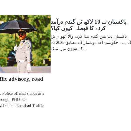
پاکستان نے 10 لاکھ ٹن گندم درآمد
کرنے کا فیصلہ کیوں کیا؟
پاکستان دنیا میں گندم پیدا کرنے والا آٹھواں بڑا
ملک ہے۔ حکومتی اعدادوشمار کے مطابق 2025-26
کے سیزن میں ملک…
fic advisory, road
 Police official stands as a
through. PHOTO:
The Islamabad Traffic
…