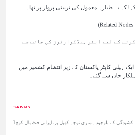
ہا کہ یہ طیارہ معمول کی تربیتی پرواز پر تھا۔
کرنے کے لیے ایئر ہیڈکوارٹرز کی جانب سے
یک ہیلی کاپٹر پاکستان کے زیر انتظام کشمیر میں
ہلکار جان سے گئے۔
PAKISTAN
شیدگی کے باوجود ہماری توجہ کھیل پر: ایرانی فٹ بال کوچ
Post
navigation