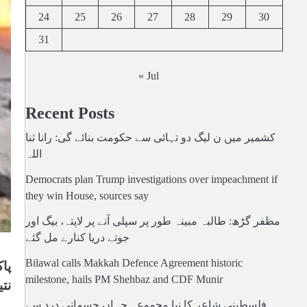
24
25
26
27
28
29
30
31
« Jul
Recent Posts
کشمیر میں ن لیگ دو تہائی سے حکومت بنائے گی: رانا ثنا
اللہ
Democrats plan Trump investigations over impeachment if
they win House, sources say
مظفر گڑھ: طالبہ مبینہ طور پر سپلی آنے پر لاپتہ، بیگ اور
جوتے دریا کنارے مل گئے
Bilawal calls Makkah Defence Agreement historic
پا
milestone, hails PM Shehbaz and CDF Munir
نت
فلسطینی شاعر کا نیا مجموعہ جہاں جسمانی درد سے