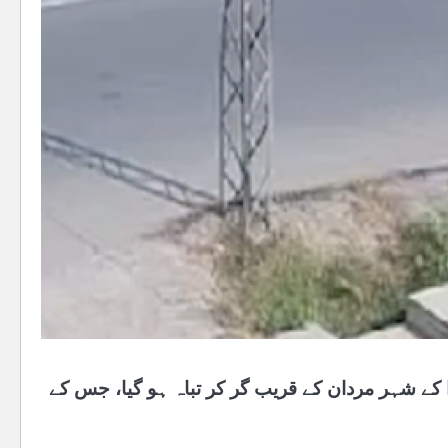
وا کے شہر مردان کے قریب گر کر تباہ ہو گیا، جس کے