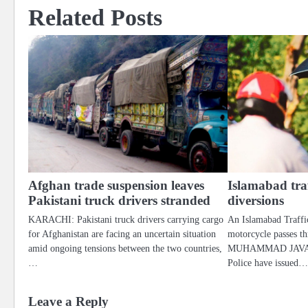
Related Posts
Afghan trade suspension leaves
Islamabad traf
Pakistani truck drivers stranded
diversions
KARACHI: Pakistani truck drivers carrying cargo
An Islamabad Traffic
for Afghanistan are facing an uncertain situation
motorcycle passes 
amid ongoing tensions between the two countries,
MUHAMMAD JAVAID 
…
Police have issued
Leave a Reply