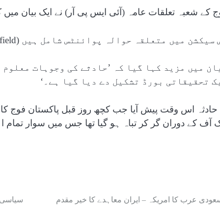
ج کے شعبہ تعلقات عامہ (آئی ایس پی آر) نے ایک بیان میں ک
اس سیکشن میں متعلقہ حوالہ پوائنٹس شامل ہیں (Related Nodes fie
ان میں مزید کہا گیا کہ ’حادثے کی وجوہات معلوم 
یک تحقیقاتی بورڈ تشکیل دے دیا گیا ہے۔
 حادثہ اس وقت پیش آیا جب کچھ روز قبل پاکستان فوج کا ا
ک آف کے دوران گر کر تباہ ہو گیا تھا جس میں سوار تمام ا
عودی عرب کا امریکہ – ایران معاہدے کا خیر مقدم
سیاسی ک