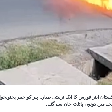
کستان ایئر فورس کا ایک تربیتی طیارہ پیر کو خیبر پختونخ
یجے میں دونوں پائلٹ جان سے گئے۔