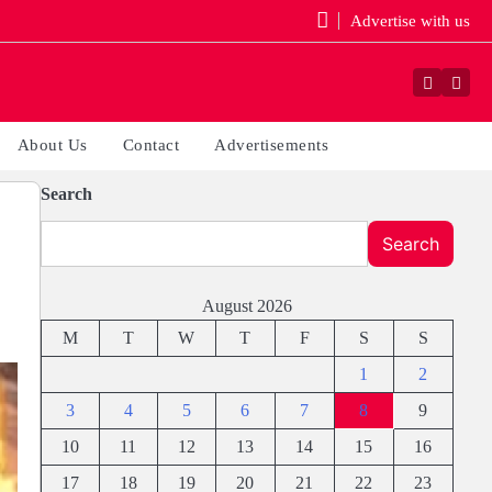
Advertise with us
Faceboo
Yout
About Us
Contact
Advertisements
Search
Search
August 2026
M
T
W
T
F
S
S
1
2
3
4
5
6
7
8
9
10
11
12
13
14
15
16
17
18
19
20
21
22
23