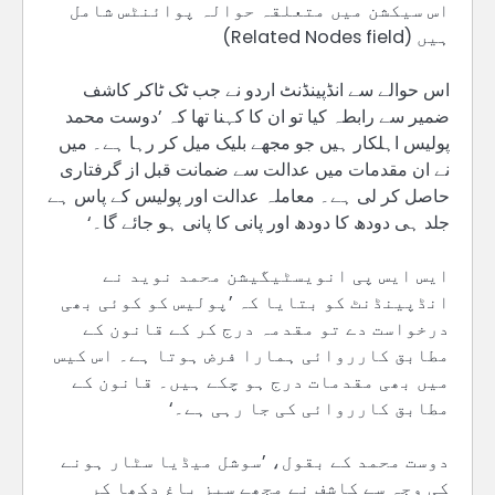
اس سیکشن میں متعلقہ حوالہ پوائنٹس شامل
ہیں (Related Nodes field)
اس حوالے سے انڈپینڈنٹ اردو نے جب ٹک ٹاکر کاشف
ضمیر سے رابطہ کیا تو ان کا کہنا تھا کہ ’دوست محمد
پولیس اہلکار ہیں جو مجھے بلیک میل کر رہا ہے۔ میں
نے ان مقدمات میں عدالت سے ضمانت قبل از گرفتاری
حاصل کر لی ہے۔ معاملہ عدالت اور پولیس کے پاس ہے
جلد ہی دودھ کا دودھ اور پانی کا پانی ہو جائے گا۔‘
ایس ایس پی انویسٹیگیشن محمد نوید نے
انڈپینڈنٹ کو بتایا کہ ’پولیس کو کوئی بھی
درخواست دے تو مقدمہ درج کر کے قانون کے
مطابق کارروائی ہمارا فرض ہوتا ہے۔ اس کیس
میں بھی مقدمات درج ہو چکے ہیں۔ قانون کے
مطابق کارروائی کی جا رہی ہے۔‘
دوست محمد کے بقول، ’سوشل میڈیا سٹار ہونے
کی وجہ سے کاشف نے مجھے سبز باغ دکھا کر