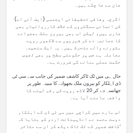
جان سے جا چکے ہیں۔
اگرچہ وفاقی تحقیقاتی ایجنسی (ایف آئی اے)
کی انسانی سمگلروں کے خلاف کارروائیاں بھی
جاری ہیں، لیکن اب بھی بیرون ملک بھجوانے
کا جھانسہ دے کر شہریوں سے لاکھوں روپے
بٹورنے والے متحرک ہیں۔ یہ ایک سنجیدہ
معاملہ ہے جس پر حکومتی سطح پر بھی ٹھوس
حکمت عملی بنانے کی ضرورت ہے۔
حال ہی میں ٹک ٹاکر کاشف ضمیر کی جانب سے سی ٹی
ڈی اہلکار کو بیرون ملک بجھوانے کا مبینہ طور پر
جھانسہ دے کر 20 لاکھ روپے کی رقم لینے کا
واقعہ سامنے آیا ہے۔
اس بارے میں کراچی میں سی ٹی ڈی کے اہلکار
دوست محمد نے انڈپینڈنٹ اردو کو بتایا کہ
’کاشف ضمیر کے ٹک ٹاک دیکھ کر ان سے متاثر