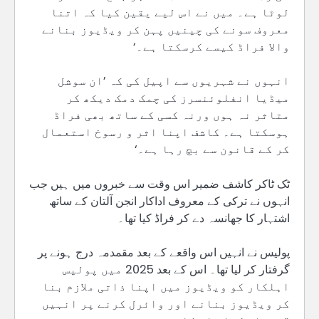
لوٹا ہے۔ میں نے اس لیے یقین کیا کہ اتنا
معروف سونے کی چینیں پہن کر ویڈیوز بنانے
والا فراڈ کیسے کرسکتا ہے۔‘
انہوں نے شہریوں سے اپیل کی کہ ’ان سوشل
میڈیا انفلوئنسرز کی چمک دمک دیکھ کر
متاثر نہ ہوں ورنہ کسی کے ساتھ بھی فراڈ
ہوسکتا ہے۔ کاشف اپنا اثر و رسوخ استعمال
کر کے قانون سے بچ رہا ہے۔‘
ٹک ٹاکر کاشف ضمیر اس وقت سے خبروں میں ہیں جب
انہوں نے ترکی کے معروف اداکار انجن آلتان کے ساتھ
اشتہار کا جھانسہ دے کر فراڈ کیا تھا۔
پولیس نے انہیں اس واقعے کے بعد مقمدمہ درج ہونے پر
گرفتار کر لیا تھا۔ اس کے بعد 2025 میں پولیس
اہلکار کو ویڈیوز میں اپنا ذاتی ملازم بنا
کر ویڈیوز بنانے اور وائرل کرنے پر انہیں