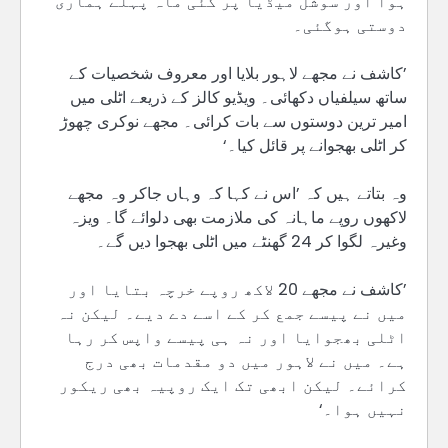
ہوا اور سوشل میڈیا پر کئی ماہ پہلے ہماری
دوستی ہوگئی۔
’کاشف نے مجھے لاہور بلایا اور معروف شخصیات کے
ساتھ سیلفیاں دکھائی۔ ویڈیو کالز کے ذریعے اٹلی میں
امیر ترین دوستوں سے بات کرائی۔ مجھے نوکری چھوڑ
کر اٹلی بھجوانے پر قائل کیا۔‘
وہ بتاتے ہیں کہ ’اس نے کہا کہ وہاں جاکر وہ مجھے
لاکھوں روپے ماہانہ کی ملازمت بھی دلوائے گا۔ ویزہ
وغیرہ لگوا کر 24 گھنٹے میں اٹلی بھجوا دیں گے۔
’کاشف نے مجھے 20 لاکھ روپے خرچہ بتایا اور
میں نے پیسے جمع کر کے اسے دے دیے۔ لیکن نہ
اٹلی بھجوایا اور نہ ہی پیسے واپس کر رہا
ہے۔ میں نے لاہور میں دو مقدمات بھی درج
کرائے۔ لیکن ابھی تک ایک روپیہ بھی ریکور
نہیں ہوا۔‘