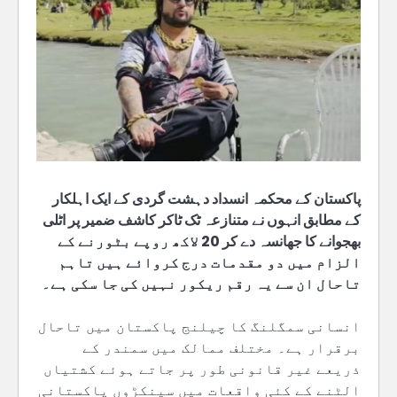
پاکستان کے محکمہ انسداد دہشت گردی کے ایک اہلکار
کے مطابق انہوں نے متنازعہ ٹک ٹاکر کاشف ضمیر پر اٹلی
بھجوانے کا جھانسہ دے کر 20 لاکھ روپے بٹورنے کے
الزام میں دو مقدمات درج کروائے ہیں تاہم
تاحال ان سے یہ رقم ریکور نہیں کی جا سکی ہے۔
انسانی سمگلنگ کا چیلنج پاکستان میں تاحال
برقرار ہے۔ مختلف ممالک میں سمندر کے
ذریعے غیر قانونی طور پر جاتے ہوئے کشتیاں
الٹنے کے کئی واقعات میں سینکڑوں پاکستانی