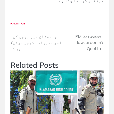
گرفتار کیا جا چکا ہے۔
PAKISTAN
PM to review
پاکستان میں بچوں کی
Post
law, order in
اموات زیادہ کیوں ہوتی
navigation
Quetta
ہیں؟
Related Posts