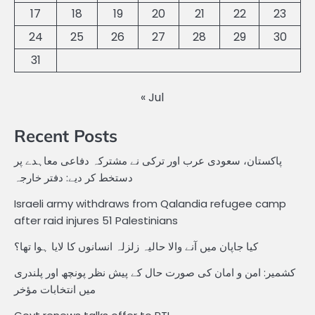
17
18
19
20
21
22
23
24
25
26
27
28
29
30
31
« Jul
Recent Posts
پاکستان، سعودی عرب اور ترکی نے مشترکہ دفاعی معاہدے پر
دستخط کر دیے: دفتر خارجہ
Israeli army withdraws from Qalandia refugee camp
after raid injures 51 Palestinians
کیا جاپان میں آنے والا حالیہ زلزلہ انسانوں کا لایا ہوا تھا؟
کشمیر: امن و امان کی صورت حال کے پیش نظر پونچھ اور پلندری
میں انتخابات مؤخر