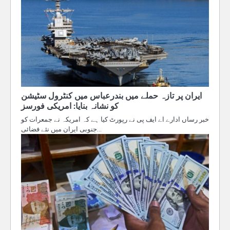
ایران پر تازہ حملے میں بندرعباس میں کنٹرول سٹیشن
کو نشانہ بنایا: امریکی فورسز
خبر رساں ادارے اے ایف پی نے رپورٹ کیا ہے کہ امریکہ نے جمعرات کو
جنوبی ایران میں نئے فضائی…