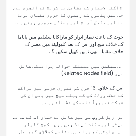
ڈاکٹر لاسمار کے مطابق یہ گریڈ ٹو انجری ہے،
جس میں پٹھوں کے ریشوں کا جزوی نقصان ہوتا
ہے اور مکمل آرام اور بحالی ضروری ہوتی ہے۔
چوٹ کے باعث نیمار اتوار کو ماراکانا سٹیڈیم میں پاناما
کے خلاف میچ اور اس کے بعد کلیولینڈ میں مصر کے
خلاف مقابلہ بھی نہیں کھیل سکیں گے۔
اس سیکشن میں متعلقہ حوالہ پوائنٹس شامل
ہیں (Related Nodes field)
اس کے علاوہ 13 جون کو نیوزی جرسی میں مراکش
کے خلاف ورلڈ کپ کے پہلے میچ میں بھی ان کی
شرکت تقریباً ناممکن نظر آتی ہے۔
برازیل گروپ سی میں شامل ہے جہاں اس کے ساتھ
ہیٹی اور سکاٹ لینڈ بھی ہیں۔ کوچ کارلو
اینچلوتی کو پہلے ہی دفاعی کھلاڑی گیبریل