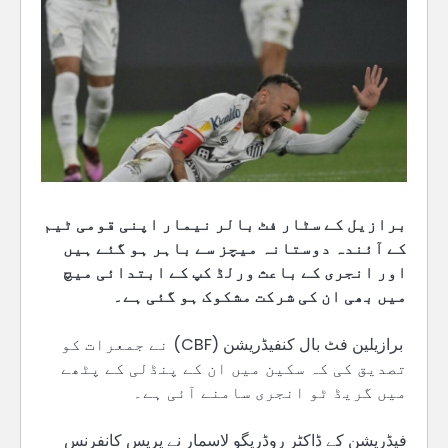
برازیل کے سٹار فٹ بالر نیمار اپنی قومی ٹیم
کے آئندہ دوستانہ میچز سے باہر ہو گئے ہیں
اور انجری کے باعث ورلڈ کپ کے ابتدائی میچ
میں بھی ان کی شرکت مشکوک ہو گئی ہے۔
برازیلین فٹ بال کنفیڈریشن (CBF) نے جمعرات کو
تصدیق کی کہ سکین میں ان کے پنڈلی کے پٹھے
میں گریڈ ٹو انجری سامنے آئی ہے۔
فیڈریشن کے ڈاکٹر روڈریگو لاسمار نے پریس کانفرنس