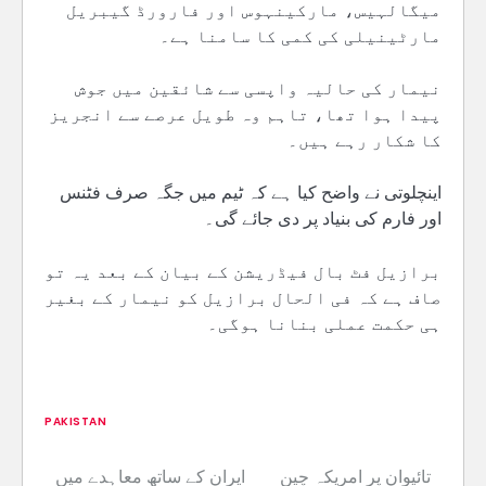
میگالہیس، مارکینہوس اور فارورڈ گیبریل
مارٹینیلی کی کمی کا سامنا ہے۔
نیمار کی حالیہ واپسی سے شائقین میں جوش
پیدا ہوا تھا، تاہم وہ طویل عرصے سے انجریز
کا شکار رہے ہیں۔
اینچلوتی نے واضح کیا ہے کہ ٹیم میں جگہ صرف فٹنس
اور فارم کی بنیاد پر دی جائے گی۔
برازیل فٹ بال فیڈریشن کے بیان کے بعد یہ تو
صاف ہے کہ فی الحال برازیل کو نیمار کے بغیر
ہی حکمت عملی بنانا ہوگی۔
PAKISTAN
تائیوان پر امریکہ چین
ایران کے ساتھ معاہدے میں
Post