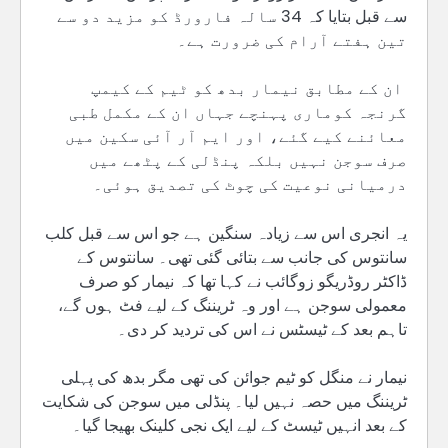
سے قبل بتایا کہ 34 سالہ فارورڈ کو مزید دو سے
تین ہفتے آرام کی ضرورت ہے۔
ان کے مطابق نیمار بدھ کو ٹیم کے کیمپ
گرنجہ کوماری پہنچے جہاں ان کے مکمل طبی
معائنے کیے گئے، اور ایم آر آئی سکین میں
صرف سوجن نہیں بلکہ پنڈلی کے پٹھے میں
درمیانی نوعیت کی چوٹ کی تصدیق ہوئی۔
یہ انجری اس سے زیادہ سنگین ہے جو اس سے قبل کلب
سانتوس کی جانب سے بتائی گئی تھی۔ سانتوس کے
ڈاکٹر روڈریگو زوگائب نے کہا تھا کہ نیمار کو صرف
معمولی سوجن ہے اور وہ ٹریننگ کے لیے فٹ ہوں گے،
تاہم بعد کے ٹیسٹس نے اس کی تردید کر دی۔
نیمار نے منگل کو ٹیم جوائن کی تھی مگر بدھ کی پہلی
ٹریننگ میں حصہ نہیں لیا۔ پنڈلی میں سوجن کی شکایت
کے بعد انہیں ٹیسٹ کے لیے ایک نجی کلینک بھیجا گیا۔