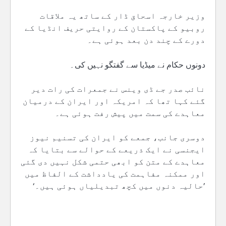
وزیر خارجہ اسحاق ڈار کے ساتھ یہ ملاقات
روبیو کے پاکستان کے روایتی حریف انڈیا کے
دورے کے چند دن بعد ہوئی ہے۔
دونوں حکام نے میڈیا سے گفتگو نہیں کی۔
نائب صدر جے ڈی وینس نے جمعرات کی رات دیر
گئے کہا تھا کہ امریکہ اور ایران کے درمیان
معاہدے کی سمت میں پیش رفت ہوئی ہے۔
دوسری جانب، جمعے کو ایران کی تسنیم نیوز
ایجنسی نے ایک ذریعے کے حوالے سے بتایا کہ
معاہدے کے متن کو ابھی حتمی شکل نہیں دی گئی
اور ممکنہ مفاہمت کی یادداشت کے الفاظ میں
’حالیہ دنوں میں کچھ تبدیلیاں ہوئی ہیں۔‘