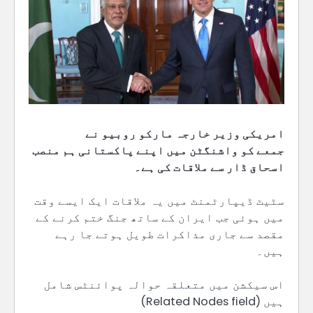
امریکی وزیر خارجہ مارکو روبیو نے
جمعے کو واشنگٹن میں اپنے پاکستانی ہم منصب
اسحاق ڈار سے ملاقات کی ہے۔
سٹیٹ ڈیپارٹمنٹ میں یہ ملاقات ایک ایسے وقت
میں ہوئی جب ایران کے ساتھ جنگ ختم کرنے کے
مقصد سے جاری مذاکرات طویل ہوتے جا رہے
ہیں۔
اس سیکشن میں متعلقہ حوالہ پوائنٹس شامل
ہیں (Related Nodes field)