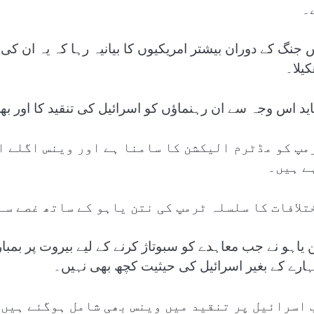
۔
 جنگ کے دوران بیشتر امریکیوں کا بیانیہ رہا کہ یہ ان کی
کیلا۔
ید اس وجہ سے ان رہنماؤں کو اسرائیل کی تنقید کا اور بھ
مپ کو مڈٹرم الیکشن کا سامنا ہے اور وینس اگلے ا
ے ہیں۔
تلافات کا سلسلہ ٹرمپ کی نتن یاہو کے ساتھ غصے سے
ن یاہو نے جب معاہدے کو سبوتاژ کرنے کے لیے بیروت پر بمبا
ارے کے بغیر اسرائیل کی حیثیت کچھ بھی نہیں۔
 اسرائیل پر تنقید میں وینس بھی شامل ہوگئے ہیں۔