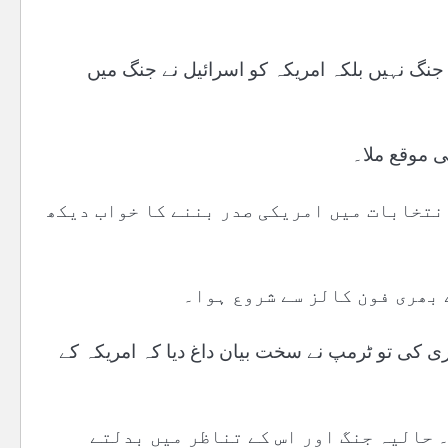
 جنگ نہیں بلکہ امریکہ کو اسرائیل نے جنگ میں
ی موقع ملا۔
نتخابات میں امریکی صدر بننے کا خواب دیکھ
 بھری فون کالز سے شروع ہوا۔
ری کی تو ٹرمپ نے سخت بیان داغ دیا کہ امریکہ کے
 حالیہ جنگ اور اس کے تناظر میں بدلتے