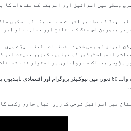
رق وسطی میں اسرائیل اور امریکہ کے مفادات کا ب
لیہ جنگ کے خطے پر اثرات سے امریکہ کی عسکری ساک
ربی مبصرین اس جنگ کے نتائج اور معاہدے کو ایران
کن ایران کو بھی شدید نقصانات اٹھانا پڑے ہیں۔ 
وات، انفراسٹرکچر کی تباہیم کمزور معیشت اور گل
ر پڑوسی ممالک سے رواداری پر استوار نئے تعلقات
آنے والے 60 دنوں میں نیوکلیئر پروگرام اور اقتصادی پ
۔
نان میں اسرائیل فوجی کارروائیاں جاری رکھے گا