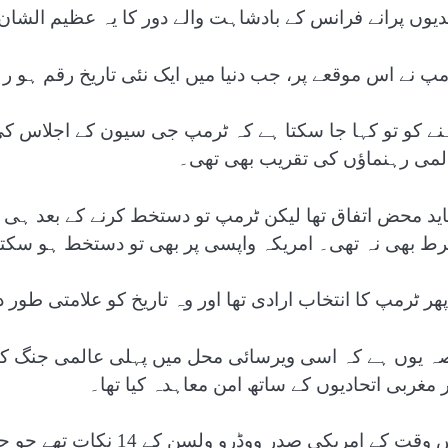
وں پرانے فرانس کے بادشاہت والے دور کا یہ عظیم الشان 700 کمروں کا محل ہے
مپ نے اس موقعے پر، جب دنیا میں ایک نئی تاریخ رقم ہو ر
نے کو تو کہا جا سکتا ہے کہ ٹرمپ جی سیون کے اجلاس ک
لمی رہنماؤں کی تقریب بھی تھی۔
ید محض اتفاق تھا لیکن ٹرمپ تو دستخط کرنے کے بعد ہی 
ط بھی نہ تھی۔ امریکہ واپسی پر بھی تو دستخط ہو سکتے
پھر ٹرمپ کا انتخاب ارادی تھا اور وہ تاریخ کو علامتی طور 
ر مغربی اتحادیوں کے ساتھ امن معاہدہ کیا تھا۔
اس وقت کے امریکی صدر وو