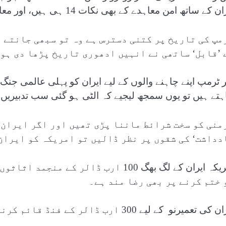
ن کے ساتھ امن معاہدے کے بھی نکات 14 ہی ہیں، اور معاہدے کا مہینہ بھی جون۔
مپ کی تاریخ پر کتنی دسترس ہے وہ تو سبھی جانتے ہ
 ’قابل‘ ساتھی نے انہیں ادھوری تاریخ پڑھا دی ہو
ر ٹرمپ اپنے چاہنے والوں کے لیے ایران کو پہلی عالمی 
ہتے ہیں تو یوں سمجھ لیجیے کہ الٹی ہو گئی سب تدبیریں
منی کو سخت شرائط ماننا پڑی تھیں اور اگر ایران 
دداشت‘ کی شقوں پر نظر ڈالیں تو امریکہ کو ایران
امریکہ ایران کے لگ بھگ 100 ارب ڈالر
 ختم کرنے پر بھی رضا مند ہے۔
کی تعمیرنو کے لیے 300 ارب ڈالر کے فنڈ قائم کرنے کا بھی وعدہ ہے۔