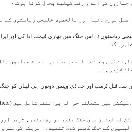
 جہازوں کی آمد و رفت کیلیے بحال کرنا ہوگا-
 عمل پوری دنیا اور بالخصوص خلیجی ریاستوں کے لی
یجی ریاستوں نے اس جنگ میں بھاری قیمت ادا کی اور ایرا
اہرہ کیا۔
اہدے کی رو سے فی الفور خطے میں تمام محاذوں با
اذ لازمی ہے۔
 سے قبل ٹرمپ اور جے ڈی وینس دونوں ہی لبنان کو جنگ 
سیکشن میں متعلقہ حوالہ پوائنٹس شامل ہیں (Related Nodes field)
کن اب لبنان میں جنگ بندی پر رضامندی، ٹرمپ اور 
لیسیوں کے خلاف کھلم کھلا تنقید، امریکہ کی مشرق 