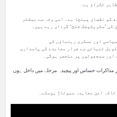
ظاہر ٹکراؤ ہے۔
ھ کو نقصان پہنچا ہے۔ اسی وجہ سے بیشتر
 کی ’سٹریٹیجک فتح‘ گردان رہے ہیں۔
سیاسی اور عسکری رہنماؤں کی
وبل تنہائی سے فرار معاہدے کی پاسداری
 اور سمجھوتوں پر منحصر ہوگی۔
ابندیوں پر مذاکرات حساس اور پیچیدہ مرحلے میں داخل ہوں
 تاکہ امن معاہدہ سبوتاژ ہوسکے۔