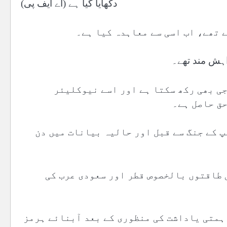
دکھایا گیا ہے (اے ایف پی)
 تھے، اب اسی سے معاہدہ کیا ہے۔
اہش مند تھے۔
ی بھی رکھ سکتا ہے اور اسے نیوکلیئر
ق حاصل ہے۔
پ کے جنگ سے قبل اور حالیہ بیانات میں دن
 طاقتوں بالخصوص قطر اور سعودی عرب کی
ہمتی یاداشت کی منظوری کے بعد آبنائے ہرمز