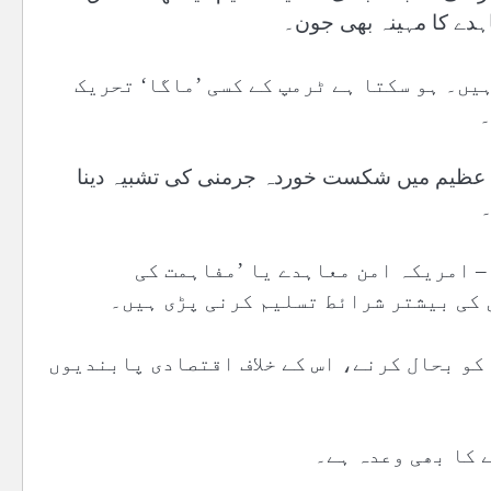
یں۔ ہو سکتا ہے ٹرمپ کے کسی ’ماگا‘ تحریک
۔
جنگ عظیم میں شکست خوردہ جرمنی کی تشبیہ دینا
۔
– امریکہ امن معاہدے یا ’مفاہمت کی
 کی بیشتر شرائط تسلیم کرنی پڑی ہیں۔
 کے منجمد اثاثوں کو بحال کرنے، اس کے خلاف اقتصادی پابندیوں