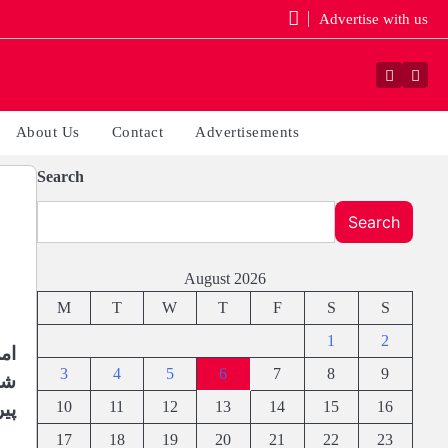
Advertise with us
Faceboo
Yout
About Us
Contact
Advertisements
Search
Search
August 2026
M
T
W
T
F
S
S
1
2
ام
3
4
5
6
7
8
9
شر
10
11
12
13
14
15
16
پی
17
18
19
20
21
22
23