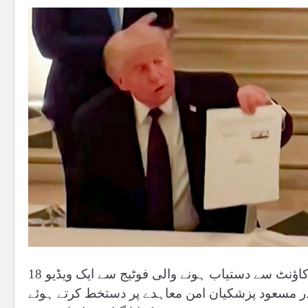
18 جون، 2026 کو فرانسیسی صدر ایمانوئل میکروں کے ایکس اکاؤنٹ سے دستیاب ہونے والی فوٹیج سے ایک ویڈیو
ر مسعود پزشکیان امن معاہدے پر دستخط کرتے ہوئے