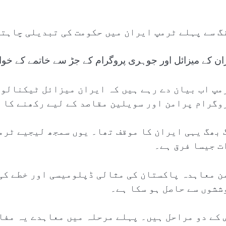
گ سے پہلے ٹرمپ ایران میں حکومت کی تبدیلی چاہتے
ران کے میزائل اور جوہری پروگرام کے جڑ سے خاتمے کے خو
مپ اب بیان دے رہے ہیں کہ ایران میزائل ٹیکنالوج
وگرام پرامن اور سویلین مقاصد کے لیے رکھنے کا ح
 بھگ یہی ایران کا موقف تھا۔ یوں سمجھ لیجیے ٹرم
ت جیسا فرق ہے۔
ن معاہدہ پاکستان کی مثالی ڈپلومیسی اور خطے کی
ششوں سے حاصل ہو سکا ہے۔
 کے دو مراحل ہیں۔ پہلے مرحلہ میں معاہدے یہ مفا