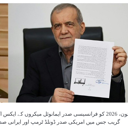
گریب جس میں امریکی صدر ڈونلڈ ٹرمپ اور ایرانی صد