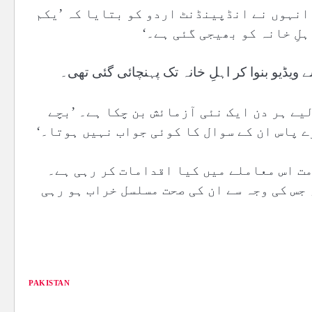
انہوں نے انڈپینڈنٹ اردو کو بتایا کہ ’یکم
لِ خانہ کو بھیجی گئی ہے۔‘
یڈیو بنوا کر اہلِ خانہ تک پہنچائی گئی تھی۔
یے ہر دن ایک نئی آزمائش بن چکا ہے۔ ’بچے
ے پاس ان کے سوال کا کوئی جواب نہیں ہوتا۔‘
مت اس معاملے میں کیا اقدامات کر رہی ہے۔
جس کی وجہ سے ان کی صحت مسلسل خراب ہو رہی
PAKISTAN