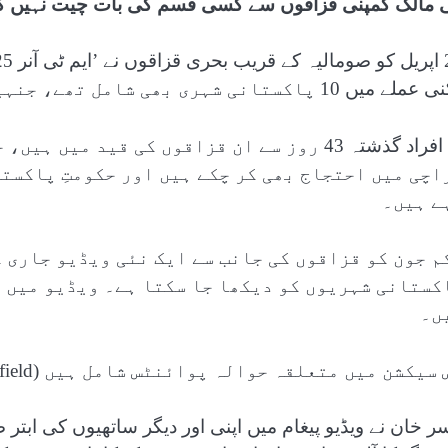
 مالک کمپنی قزاقوں سے کسی قسم کی بات چیت نہیں ک
یں 10 پاکستانی شہری بھی شامل تھے، جنہیں قزاقوں نے یرغمال بنا رکھا ہے۔
یہ افراد گذشتہ 43 روز سے ان قزاقوں کی قید 
اچی میں احتجاج بھی کر چکے ہیں اور حکومتِ پاکست
ے ہیں۔
م جون کو قزاقوں کی جانب سے ایک نئی ویڈیو جاری 
کستانی شہریوں کو دیکھا جا سکتا ہے۔ ویڈیو میں 
ں۔
سیکشن میں متعلقہ حوالہ پوائنٹس شامل ہیں (Related Nodes field)
سر خان نے ویڈیو پیغام میں اپنی اور دیگر ساتھیوں کی ابتر 