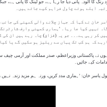
تبہ ابلے ہوئے چاول فراہم کیے جاتے ہیں۔
سر خان نے کہا کہ جہاز چلانے والی کمپنی کی جانب 
اہ نہیں کیا جا رہا۔ ’ہماری کمپنی وارف شارٹرنگ 
یں کر رہی ہے۔۔۔ جو یہ (قزاق) چاہ رہے ہیں ان کی 
رہے کہ ہم کب تک یہاں سے ریلیز ہو سکیں گے یا کیا
ہوں نے پاکستانی وزیراعظم، صدر مملکت اور آرمی چیف سے 
دامات کیے جائیں۔
ول یاسر خان: ’ہماری مدد کریں، ورنہ ہم مزید زندہ نہیں ر