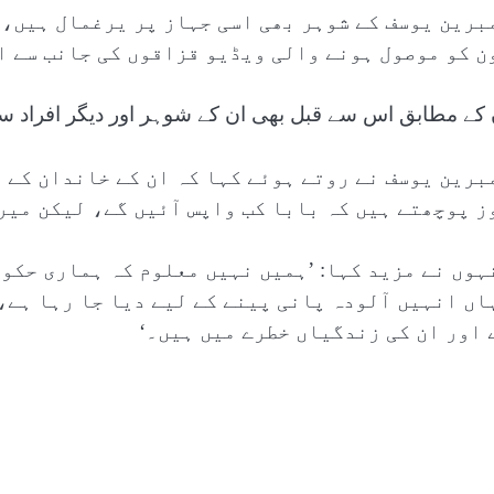
برین یوسف کے شوہر بھی اسی جہاز پر یرغمال ہیں، 
ن کو موصول ہونے والی ویڈیو قزاقوں کی جانب سے اہ
 کے مطابق اس سے قبل بھی ان کے شوہر اور دیگر افراد سے و
برین یوسف نے روتے ہوئے کہا کہ ان کے خاندان کے ل
ز پوچھتے ہیں کہ بابا کب واپس آئیں گے، لیکن میر
ہوں نے مزید کہا: ’ہمیں نہیں معلوم کہ ہماری حکو
اں انہیں آلودہ پانی پینے کے لیے دیا جا رہا ہے، 
 اور ان کی زندگیاں خطرے میں ہیں۔‘