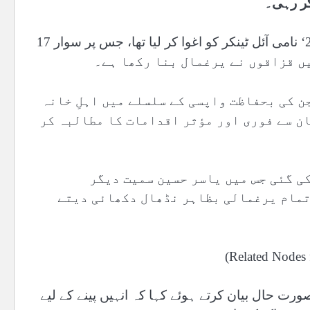
ر رہی۔
21 اپریل کو صومالیہ کے قریب بحری قزاقوں نے ’ایم ٹی آنر 25‘ نامی آئل ٹینکر کو اغوا کر لیا تھا، جس پر سوار 17
میں ہیں، جن کی بحفاظت واپسی کے سلسلے میں اہلِ خانہ
ان سے فوری اور مؤثر اقدامات کا مطالبہ کر
کی گئی جس میں یاسر حسین سمیت دیگر
تمام یرغمالی بظاہر نڈھال دکھائی دیتے
صورت حال بیان کرتے ہوئے کہا کہ انہیں پینے کے لیے