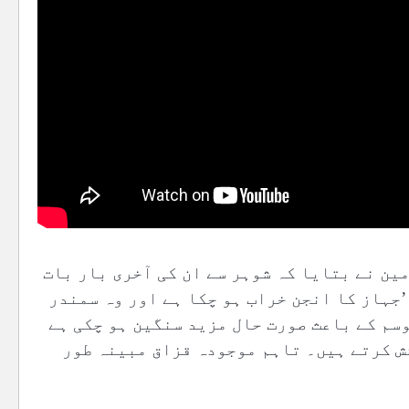
ین نے بتایا کہ شوہر سے ان کی آخری بار بات
’جہاز کا انجن خراب ہو چکا ہے اور وہ سمندر
سم کے باعث صورت حال مزید سنگین ہو چکی ہے
ش کرتے ہیں۔ تاہم موجودہ قزاق مبینہ طور