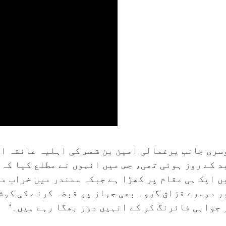
سری جانب یرغمالی امین بن شمس کی اہلیہ عائشہ ام
د کے روز ہوئی تھی، جس میں انہوں نے مطلع کیا کہ 
ں ایک ہی مقام پر کھڑا ہے جبکہ سمندر میں خراب مو
ر دوسرے قزاق گروہ بھی جہاز پر قبضہ کرنے کی کوش
 جوابی فائرنگ کر کے انہیں دور بھگا رہے ہیں۔‘