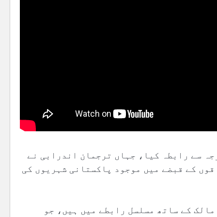
جہ سے رابطہ کیا، جہاں ترجمان اندرابی نے
قوں کے قبضے میں موجود پاکستانی شہریوں کی
 مالک کے ساتھ مسلسل رابطے میں ہیں، جو