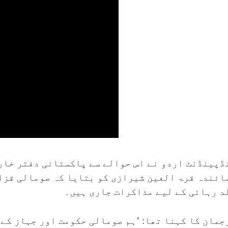
ڈپینڈنٹ اردو نے اس حوالے سے پاکستانی دفتر خار
ائندہ قرۃ العین شیرازی کو بتایا کہ صومالی قزا
د رہائی کے لیے مذاکرات جاری ہیں۔
جمان کا کہنا تھا: ’ہم صومالی حکومت اور جہاز کے