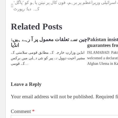
سرائیلی وزیراعظم پر برہم، فون کال پر نیتن یاہو کو ’پاگل‘
Post
کہہ دیا: رپورٹ
navigation
Related Posts
Pakistan insis
چین سے تعلقات معمول پر آ رہے ہیں:
guarantees fr
انڈیا
ISLAMABAD: Pakist
انڈین وزارتِ خارجہ کے مطابق قومی سلامتی کے
welcomed a declarat
مشیر اجیت دوول نے پیر کو نئی دہلی میں برکس
Afghan Ulema in Kab
کے قومی…
Leave a Reply
Your email address will not be published.
Required f
Comment
*