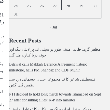
کی
24
25
26
27
28
29
30
31
رکنی عملے م
« Jul
Recent Posts
کر
رہ
مظفر گڑھ: طالبہ مبینہ طور پر سپلی آنے پر لاپتہ، بیگ اور
جوتے دریا کنارے مل گئے
یک
Bilawal calls Makkah Defence Agreement historic
پا
milestone, hails PM Shehbaz and CDF Munir
ہی
فلسطینی شاعر کا نیا مجموعہ جہاں جسمانی درد سے
نظمیں بُنی گئیں
اس 
PTI decided to hold long march towards Islamabad on Sept
27 after consulting allies: K-P info minister
یا
امریکی جنرل ایران جنگ سے نکلنے کا ’متبادل راستہ‘