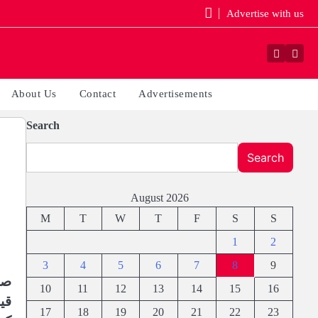
Advertise with us
Faceboo
Yout
About Us
Contact
Advertisements
Search
Search
August 2026
M
T
W
T
F
S
S
1
2
3
4
5
6
7
8
9
صو
10
11
12
13
14
15
16
قی
17
18
19
20
21
22
23