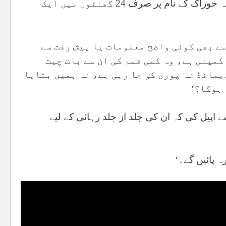
زرد رنگ کا آلودہ پانی دیا جا رہا ہے، جو ٹینک کا پانی ہے، جبکہ خوراک کے نام پر صرف 24 گھنٹوں میں ایک
سے بھی کوئی واضح معلومات یا پیش رفت سے
کمپنی ہے، وہ کسی قسم کی ان سے بات چیت
ڈیمانڈ نہ پوری کی جا رہی ہے، نہ ہمیں بتایا
 ہوگا؟‘
اپیل کی کہ ان کی جلد از جلد رہائی کے لیے
ہ پائیں گے۔‘