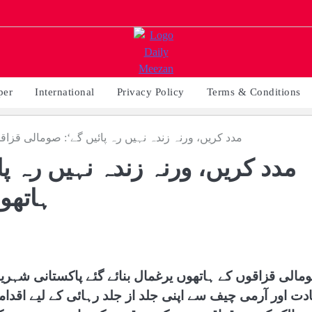
per
International
Privacy Policy
Terms & Conditions
’مدد کریں، ورنہ زندہ نہیں رہ پائیں گے‘: صومالی قزاق
ہاتھو
مالی قزاقوں کے ہاتھوں یرغمال بنائے گئے پاکستانی شہریو
ادت اور آرمی چیف سے اپنی جلد از جلد رہائی کے لیے اقدام