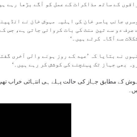
اقوں کے ساتھ مذاکرات کے عمل کو آگے بڑھا رہے ہی
سری جانب یاسر خان کی اہلیہ مہوش خان نے انڈپینڈ
 صرف دو سے تین منٹ کی بات کروائی جاتی ہے، جس کے
کلات سے آگاہ کرتے ہیں۔‘
ہوں نے بتایا کہ ’عید کے روز ہونے والی آخری گفت
وہ بھی جہاز تک پہنچنے کی کوشش کر رہے ہیں۔‘
وش کے مطابق جہاز کی حالت پہلے ہی انتہائی خراب تھی 
یں۔