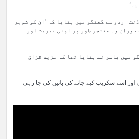
ں۔‘
نٹ اردو سے گفتگو میں بتایا کہ ’ان کی شوہر
 دوران وہ مختصر طور پر اپنی خیریت اور
گو میں یاسر نے بتایا تھا کہ مزید قزاق
اور اسے سکریپ کیے جانے کی باتیں کی جا رہی