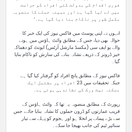
فوری اقدام کی بدولت کئی افراد کو حراست
میں لے لیا گیا ہے اور مبینہ حملے کا منصوبہ
مکمل طور پر ناکام بنا دیا گیا ہے۔‘
انہوں نے اپنی پوسٹ میں فاکس نیوز کی ایک خبر کا
حوالہ بھی دیا، جس کے مطابق وائٹ ہاؤس میں ہونے
والے یو ایف سی (مکسڈ مارشل آرٹس) ایونٹ کو دھماکہ
خیز ڈرونز کے ذریعے نشانہ بنانے کی سازش کو ناکام بنایا
گیا۔
فاکس نیوز کے مطابق پانچ افراد کو گرفتار کیا گیا ہے
جبکہ تحقیقات میں 23 افراد پر مشتمل ایک
ممکنہ نیٹ ورک کی نشاندہی ہوئی ہے۔
رپورٹ کے مطابق منصوبہ یہ تھا کہ وائٹ ہاؤس کے
قریب عمارتوں کو ڈرون حملوں کا نشانہ بنایا جائے، جس
سے بڑے پیمانے پر انخلا ہو اور ہجوم کو پہلے سے تیار
سنائپر ٹیم کی جانب بھیجا جا سکے۔