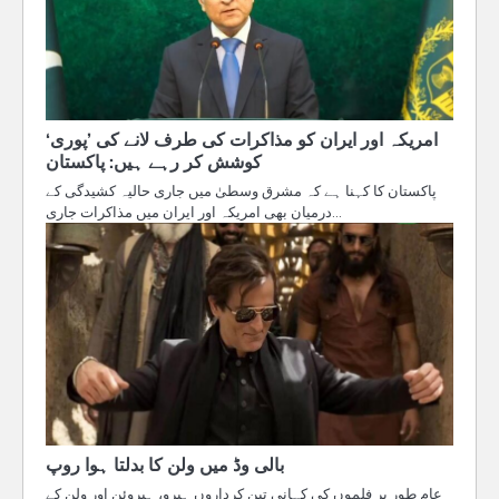
امریکہ اور ایران کو مذاکرات کی طرف لانے کی ’پوری‘
کوشش کر رہے ہیں: پاکستان
پاکستان کا کہنا ہے کہ مشرق وسطیٰ میں جاری حالیہ کشیدگی کے
درمیان بھی امریکہ اور ایران میں مذاکرات جاری…
بالی وڈ میں ولن کا بدلتا ہوا روپ
عام طور پر فلموں کی کہانی تین کرداروں ہیرو، ہیروئن اور ولن کے