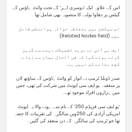
اس کے علاوہ ایک ’دوسری لہر‘ کے تحت وائٹ ہاؤس کے
گیٹس پر دھاوا بولنے کا منصوبہ بھی شامل تھا۔
اس سیکشن میں متعلقہ حوالہ پوائنٹس شامل
ہیں (Related Nodes field)
ایف بی آئی نے مزید تفصیلات دینے سے گریز
کرتے ہوئے کہا کہ فی الحال بیان سے زیادہ
کچھ بتانے کو نہیں ہے۔
صدر ڈونلڈ ٹرمپ نے اتوار کو وائٹ ہاؤس کے ساؤتھ لان
پر منعقدہ یو ایف سی ایونٹ میں شرکت کی تھی، جس
میں ہزاروں افراد موجود تھے۔
’یو ایف سی فریڈم 250‘ کے نام سے ہونے والا یہ ایونٹ
امریکی آزادی کی 250ویں سالگرہ کی تقریبات کا حصہ
تھا جو ٹرمپ کی سالگرہ کے دن منعقد کی گئیں۔