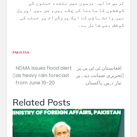
ٹرمپ حالیہ برسوں میں متعدد حملوں کی
کوششوں کا سامنا کر چکے ہیں، جن میں اپریل
میں وائٹ ہاؤس کے ایک پروگرام پر حملے کی
کوشش بھی شامل ہے۔
PAKISTAN
افغانستان ٹی ٹی پی پر
NDMA issues flood alert
Post
تحریری ضمانت دینے پر
as heavy rain forecast
navigation
تیار نہیں: پاکستان
from June 16-20
Related Posts