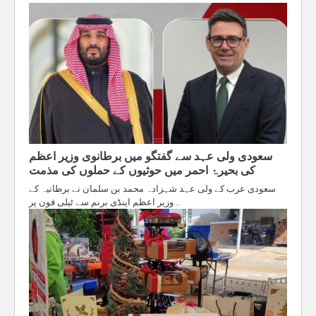
سعودی ولی عہد سے گفتگو میں برطانوی وزیر اعظم
کی بحیرۂ احمر میں حوثیوں کے حملوں کی مذمت
سعودی عرب کے ولی عہد شہزادہ محمد بن سلمان نے برطانیہ کے
وزیر اعظم اینڈی برنم سے ٹیلی فون پر…