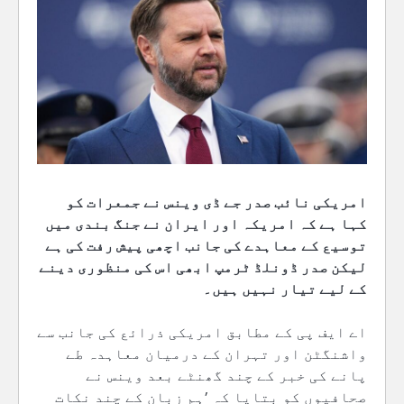
امریکی نائب صدر جے ڈی وینس نے جمعرات کو
کہا ہے کہ امریکہ اور ایران نے جنگ بندی میں
توسیع کے معاہدے کی جانب اچھی پیش رفت کی ہے
لیکن صدر ڈونلڈ ٹرمپ ابھی اس کی منظوری دینے
کے لیے تیار نہیں ہیں۔
اے ایف پی کے مطابق امریکی ذرائع کی جانب سے
واشنگٹن اور تہران کے درمیان معاہدہ طے
پانے کی خبر کے چند گھنٹے بعد وینس نے
صحافیوں کو بتایا کہ ’ہم زبان کے چند نکات