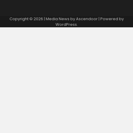
Copyright © 2026
| Media News by
Ascendoor
| Powered by
WordPress
.