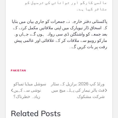
عالمی کارگو اور توانائی کی ترسیل کو
متاثر کیا ہے۔
پاکستانی دفتر خارجہ نے جمعرات کو جاری بیان میں بتایا
کہ اسحاق ڈار نیویارک میں اپنی ملاقاتیں مکمل کرنے کے
بعد جمعے کو واشنگٹن ڈی سی روانہ ہوں گے، جہاں وہ
مارکو روبیو سے ملاقات کر کے علاقائی اور عالمی پیش
رفت پر بات کریں گے۔
PAKISTAN
ورلڈ کپ 2026: برازیل کے سٹار
سوشل میڈیا تمباکو
Post
فٹ بالر نیمار کی پہلے میچ میں
نوشی سے کہیں
navigation
شرکت مشکوک
زیادہ خطرناک؟
Related Posts