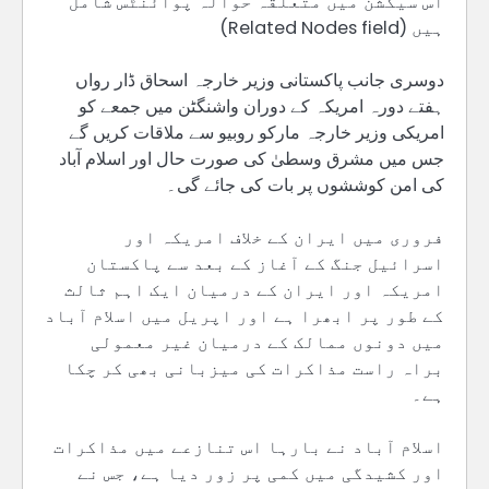
اس سیکشن میں متعلقہ حوالہ پوائنٹس شامل
ہیں (Related Nodes field)
دوسری جانب پاکستانی وزیر خارجہ اسحاق ڈار رواں
ہفتے دورہ امریکہ کے دوران واشنگٹن میں جمعے کو
امریکی وزیر خارجہ مارکو روبیو سے ملاقات کریں گے
جس میں مشرق وسطیٰ کی صورت حال اور اسلام آباد
کی امن کوششوں پر بات کی جائے گی۔
فروری میں ایران کے خلاف امریکہ اور
اسرائیل جنگ کے آغاز کے بعد سے پاکستان
امریکہ اور ایران کے درمیان ایک اہم ثالث
کے طور پر ابھرا ہے اور اپریل میں اسلام آباد
میں دونوں ممالک کے درمیان غیر معمولی
براہ راست مذاکرات کی میزبانی بھی کر چکا
ہے۔
اسلام آباد نے بارہا اس تنازعے میں مذاکرات
اور کشیدگی میں کمی پر زور دیا ہے، جس نے