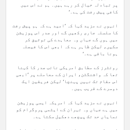
پر تبادلہ خیال کر رہے ہیں۔ ہم نے اس میں
کافی پیش رفت کی ہے۔‘
انہوں نے مزید کہا کہ ’امید ہے کہ ہم پیش رفت
کا سلسلہ جاری رکھیں گے اور صدر اس پوزیشن
میں ہوں گے جہاں وہ معاہدے کی توثیق کر
سکیں، لیکن ظاہر ہے کہ ابھی اس کا فیصلہ
ہونا باقی ہے۔‘
روئٹرز کے مطابق امریکی نائب صدر کا کہنا
تھا کہ واشنگٹن، ایران کے معاملے پر ’ابھی
اس مقام تک نہیں پہنچا‘ لیکن فریقین ایک
دوسرے کے قریب ہیں۔
انہوں نے مزید کہا کہ امریکہ ایسی پوزیشن
میں ہے جہاں وہ تہران کے ایٹمی پروگرام کو
نمایاں حد تک پیچھے دھکیل سکتا ہے۔