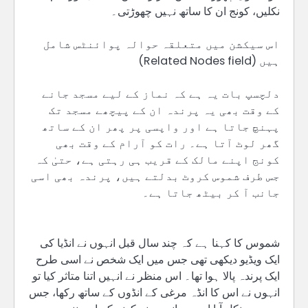
نکلیں، کونج ان کا ساتھ نہیں چھوڑتی۔
اس سیکشن میں متعلقہ حوالہ پوائنٹس شامل
ہیں (Related Nodes field)
دلچسپ بات یہ ہے کہ نماز کے لیے مسجد جانے
کے وقت بھی یہ پرندہ ان کے پیچھے مسجد تک
پہنچ جاتا ہے اور واپسی پر پھر ان کے ساتھ
گھر لوٹ آتا ہے۔ رات کو آرام کے وقت بھی
کونج اپنے مالک کے قریب ہی رہتی ہے، حتیٰ کہ
جس طرف شموس کروٹ بدلتے ہیں، پرندہ بھی اسی
جانب آ کر بیٹھ جاتا ہے۔
شموس کا کہنا ہے کہ چند سال قبل انہوں نے انڈیا کی
ایک ویڈیو دیکھی تھی جس میں ایک شخص نے اسی طرح
ایک پرندہ پالا ہوا تھا۔ اس منظر نے انہیں اتنا متاثر کیا تو
انہوں نے اس کا انڈہ مرغی کے انڈوں کے ساتھ رکھا، جس