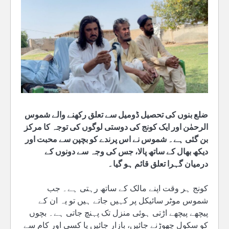
ضلع بنوں کی تحصیل ڈومیل سے تعلق رکھنے والے شموس
الرحمٰن اور ایک کونج کی دوستی لوگوں کی توجہ کا مرکز
بن گئی ہے۔ شموس نے اس پرندے کو بچپن سے محبت اور
دیکھ بھال کے ساتھ پالا، جس کی وجہ سے دونوں کے
درمیان گہرا تعلق قائم ہو گیا۔
کونج ہر وقت اپنے مالک کے ساتھ رہتی ہے۔ جب
شموس موٹر سائیکل پر کہیں جاتے ہیں تو یہ ان کے
پیچھے پیچھے اڑتی ہوئی منزل تک پہنچ جاتی ہے۔ بچوں
کو سکول چھوڑنے جائیں، بازار جائیں یا کسی اور کام سے