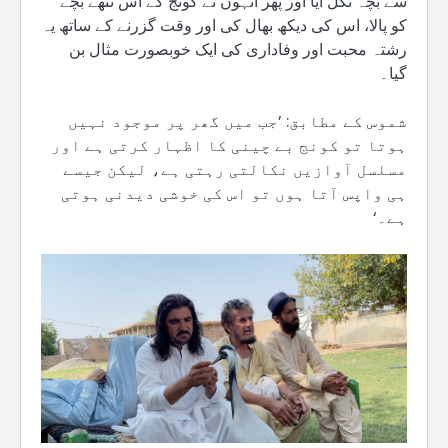
سے بچہ نکل آیا اور پھر انہوں نے کونج کے اس ننھے بچے
کو پالا، اس کی دیکھ بھال کی اور وقت گزرنے کے ساتھ یہ
رشتہ محبت اور وفاداری کی ایک خوبصورت مثال بن
گیا۔
شموس کے مطابق: ’جب میں گھر پر موجود نہیں
ہوتا تو کونج بے چینی کا اظہار کرتی ہے اور
مسلسل آوازیں نکالتی رہتی ہے، لیکن جیسے
ہی واپس آتا ہوں تو اس کی خوشی دیدنی ہوتی
ہے۔‘