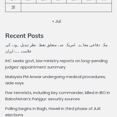
31
« Jul
Recent Posts
مکہ دفاعی معاہدہ امریکہ سے متعلق نقطہ نظر تبدیل ہونے کی
علامت ہے: ایران
IHC seeks govt, law ministry reports on long-pending
judges’ appointment summary
Malaysia PM Anwar undergoing medical procedures,
aide says
Five terrorists, including key commander, killed in IBO in
Balochistan’s Panjgur: security sources
Polling begins in Bagh, Haveli in third phase of AJK
elections