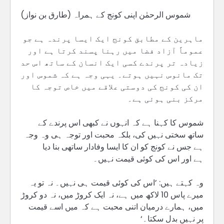
شموس الرحمٰن اپنی کونج کے ہمراہ (طارق بن نواز)
ماہرین کے مطابق کونج ایک ایسا پرندہ ہے جو
عموماً آزاد فضا میں رہنا پسند کرتا ہے اور
زیادہ تر پرندے کسی ایک انسان کے ساتھ اس حد
تک مانوس نہیں ہوتے۔ یہی وجہ ہے کہ شموس اور
ان کی کونج کی دوستی علاقے میں خاص توجہ کا
مرکز بنی ہوئی ہے۔
شموس کا کہنا ہے کہ انہوں نے کبھی اس پرندے کے
ساتھ سختی نہیں کی، بلکہ محبت اور توجہ ہی وہ وجہ
ہے جس نے کونج کو ان کا ایسا وفادار ساتھی بنا دیا
ہے اور اس کی کوئی قیمت نہیں۔
وہ کہتے ہیں: ’اس کی کوئی قیمت ہی نہیں۔ نہ تو یہ
میرے پاس 10 لاکھ میں ہے، نہ ایک کروڑ میں، نہ دو کروڑ
میں، ہمارے درمیان اتنی محبت ہے کہ میں اسے قیمت
پر نہیں بدل سکتا۔‘