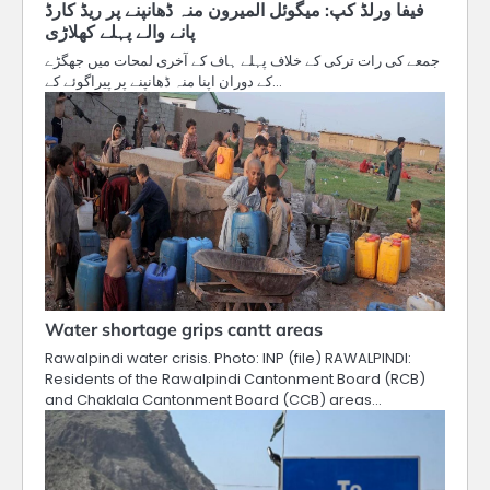
فیفا ورلڈ کپ: میگوئل المیرون منہ ڈھانپنے پر ریڈ کارڈ
پانے والے پہلے کھلاڑی
جمعے کی رات ترکی کے خلاف پہلے ہاف کے آخری لمحات میں جھگڑے
کے دوران اپنا منہ ڈھانپنے پر پیراگوئے کے…
Water shortage grips cantt areas
Rawalpindi water crisis. Photo: INP (file) RAWALPINDI:
Residents of the Rawalpindi Cantonment Board (RCB)
and Chaklala Cantonment Board (CCB) areas…