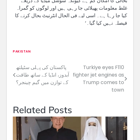
بحالی کا امکان کم ہے کیونکہ سوشل میڈیا کے ذریعے
غلط معلومات پھیلائی جا رہی ہیں اور لوگوں کو گمراہ
کیا جا رہا ہے۔ اسی لیے فی الحال انٹرنیٹ بحال کرنے کا
فیصلہ نہیں کیا گیا۔‘
PAKISTAN
Turkiye eyes F110
پاکستان کی پہلی سٹیلتھ
Post
fighter jet engines as
آبدوز، انڈیا کے ساتھ طاقت
navigation
Trump comes to
کے توازن میں گیم چینجر؟
town
Related Posts