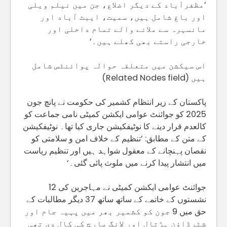
’مظفرآباد کے دیگر اضلاع، جن میں نیلم ویلی
اور باغ شامل ہیں، سمیت، ایبٹ آباد اور
مانسہرہ سے ملانے والے تمام داخلی اور
خارجی راستے بھی کھلے ہیں۔‘
اس سیکشن میں متعلقہ حوالہ پوائنٹس شامل
ہیں (Related Nodes field)
پاکستان کے زیر انتظام کشمیر کی حکومت نے پانچ جون
2025 کو جوائنٹ عوامی ایکشن کمیٹی نامی جماعت کو
کالعدم قرار دینے کا نوٹیفکیشن جاری کیا تھا۔ نوٹیفکیشن
کے متن کے مطابق: ’تنظیم کے خلاف امن و سلامتی کو
نقصان پہنچانے کے معقول شواہد ہیں اور تنظیم ریاست
میں انتشار پیدا کرنے میں ملوث پائی گئی۔‘
جوائنٹ عوامی ایکشن کمیٹی نے مہاجرین کی 12
نشستوں کے خاتمے کے ساتھ ساتھ 37 دیگر مطالبات کے
حق میں 9 جون کو کشمیر بھر میں پہیہ جام اور
شٹرڈاؤن ہڑتال اور لانگ مارچ کی کال دی تھی