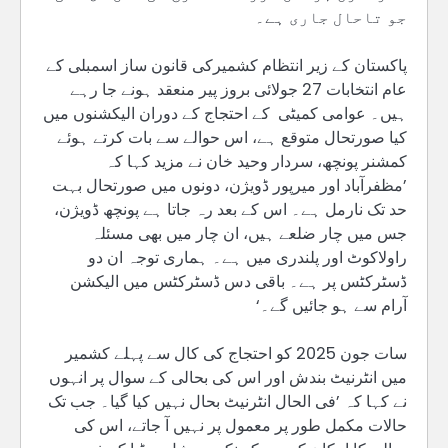
جو تاحال جاری ہے۔
پاکستان کے زیر انتظام کشمیرکی قانون ساز اسمبلی کے
عام انتخابات 27 جولائی بروز پیر منعقد ہونے جا رہے
ہیں۔ عوامی کمیٹی کے احتجاج کے دوران الیکشنوں میں
کیا صورتحال متوقع ہے، اس حوالے سے بات کرتے ہوئے
کمشنر پونچھ، سردار وحید خان نے مزید کہا کہ
’مظفرآباد اور میرپور ڈویژن، دونوں میں صورتحال بہت
حد تک نارمل ہے۔ اس کے بعد رہ جاتا ہے پونچھ ڈویژن،
جس میں چار ضلعے ہیں، ان چار میں بھی مسئلہ
راولاکوٹ اور پلندری میں ہے۔ ہماری توجہ ان دو
ڈسٹرکٹس پر ہے۔ باقی دس ڈسٹرکٹس میں الیکشن
آرام سے ہو جائیں گے۔‘
سات جون 2025 کو احتجاج کی کال سے پہلے کشمیر
میں انٹرنیٹ بندش اور اس کی بحالی کے سوال پر انہوں
نے کہا کہ ’فی الحال انٹرنیٹ بحال نہیں کیا گیا۔ جب تک
حالات مکمل طور پر معمول پر نہیں آ جاتے، اس کی