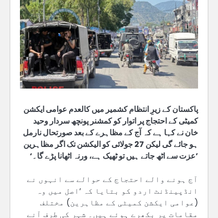
پاکستان کے زیرِ انتظام کشمیر میں کالعدم عوامی ایکشن
کمیٹی کے احتجاج پر اتوار کو کمشنر پونچھ سردار وحید
خان نے کہا ہے کہ آج کے مظاہرے کے بعد صورتحال نارمل
ہو جائے گی لیکن 27 جولائی کو الیکشن تک اگر مظاہرین
’عزت سے اٹھ جاتے ہیں تو ٹھیک ہے، ورنہ اٹھانا پڑے گا۔‘
آج ہونے والے احتجاج کے حوالے سے انہوں نے
انڈپینڈنٹ اردو کو بتایا کہ ’اصل میں وہ
(عوامی ایکشن کمیٹی کے مظاہرین) مختلف
مقامات پر بکھرے ہوئے ہیں۔ شہر کی طرف آنے