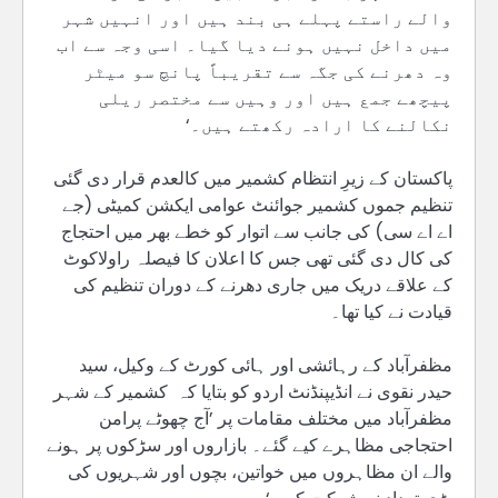
والے راستے پہلے ہی بند ہیں اور انہیں شہر
میں داخل نہیں ہونے دیا گیا۔ اسی وجہ سے اب
وہ دھرنے کی جگہ سے تقریباً پانچ سو میٹر
پیچھے جمع ہیں اور وہیں سے مختصر ریلی
نکالنے کا ارادہ رکھتے ہیں۔‘
پاکستان کے زیرِ انتظام کشمیر میں کالعدم قرار دی گئی
تنظیم جموں کشمیر جوائنٹ عوامی ایکشن کمیٹی (جے
اے اے سی) کی جانب سے اتوار کو خطے بھر میں احتجاج
کی کال دی گئی تھی جس کا اعلان کا فیصلہ راولاکوٹ
کے علاقے دریک میں جاری دھرنے کے دوران تنظیم کی
قیادت نے کیا تھا۔
مظفرآباد کے رہائشی اور ہائی کورٹ کے وکیل، سید
حیدر نقوی نے انڈیپنڈنٹ اردو کو بتایا کہ کشمیر کے شہر
مظفرآباد میں مختلف مقامات پر ’آج چھوٹے پرامن
احتجاجی مظاہرے کیے گئے۔ بازاروں اور سڑکوں پر ہونے
والے ان مظاہروں میں خواتین، بچوں اور شہریوں کی