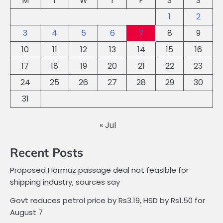
M
T
W
T
F
S
S
1
2
3
4
5
6
7
8
9
10
11
12
13
14
15
16
17
18
19
20
21
22
23
24
25
26
27
28
29
30
31
« Jul
Recent Posts
Proposed Hormuz passage deal not feasible for
shipping industry, sources say
Govt reduces petrol price by Rs3.19, HSD by Rs1.50 for
August 7