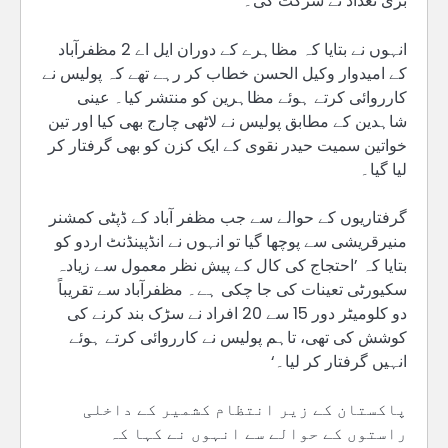
بڑی تعداد نے شرکت کی۔‘
انہوں نے بتایا کہ مظاہرے کے دوران ایل اے 2 مظفرآباد
کے امیدوار وکیل الحسن خطاب کر رہے تھے کہ پولیس نے
کارروائی کرتے ہوئے مظاہرین کو منتشر کیا۔ عینی
شاہدین کے مطابق پولیس نے لاٹھی چارج بھی کیا اور تین
خواتین سمیت حیدر نقوی کے ایک کزن کو بھی گرفتار کر
لیا گیا۔
گرفتاریوں کے حوالے سے جب مظفر آباد کے ڈپٹی کمشنر
منیرقریشی سے پوچھا گیا تو انہوں نے انڈپینڈنٹ اردو کو
بتایا کہ ’احتجاج کی کال کے پیش نظر معمول سے زیادہ
سکیورٹی تعینات کی جا چکی ہے۔ مظفرآباد سے تقریباً
دو کلومیٹر دور 15 سے 20 افراد نے سڑک بند کرنے کی
کوشش کی تھی، تاہم پولیس نے کارروائی کرتے ہوئے
انہیں گرفتار کر لیا۔‘
پاکستان کے زیر انتظام کشمیر کے داخلی
راستوں کے حوالے سے انہوں نے کہا کہ