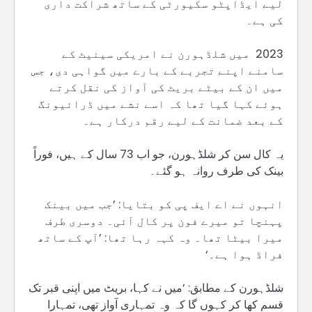
لیے ایڈاپٹو سکیورٹی کے ساتھ شراکت داری
کی ہے۔
2023 میں شلڈہورن نے امریکی سینیٹ کے
سامنے اپنے تجربے کے بارے میں گواہی دی، جس
میں ان کے بیٹے بریٹ کی آواز کی نقل کرتے
ہوئے کہا گیا تھا کہ اسے نشے میں ڈرائیونگ
کے بعد ضمانت کے لیے رقم درکار ہے۔
یہ کال سن کر شلڈہورن، جو اب 73 سال کے ہیں، فوراً
بینک کی طرف روانہ ہو گئے۔
انہوں نے اے ایف پی کو بتایا: ’جب میں بینک
پہنچا تو میرے فون پر کال آئی۔ دوسری طرف
میرا بیٹا تھا۔ وہ کہہ رہا تھا: ’آپ کے ساتھ
فراڈ ہوا ہے۔‘
شلڈہورن کے مطابق: ’میں نے کہا، بریٹ میں اپنی قبر تک
قسم کھا کر کہوں گا کہ وہ تمہاری آواز تھی، تمہارا