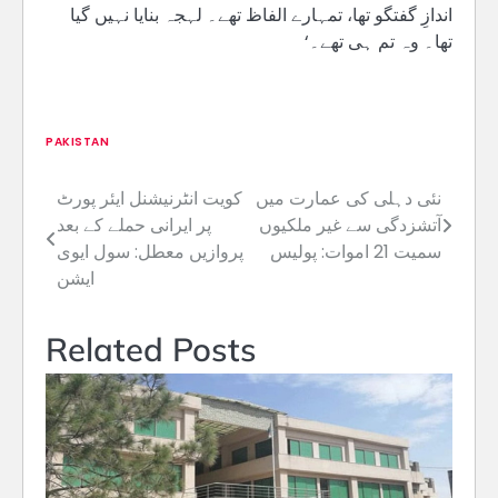
اندازِ گفتگو تھا، تمہارے الفاظ تھے۔ لہجہ بنایا نہیں گیا
تھا۔ وہ تم ہی تھے۔‘
PAKISTAN
نئی دہلی کی عمارت میں
کویت انٹرنیشنل ایئر پورٹ
Post
آتشزدگی سے غیر ملکیوں
پر ایرانی حملے کے بعد
navigation
سمیت 21 اموات: پولیس
پروازیں معطل: سول ایوی
ایشن
Related Posts