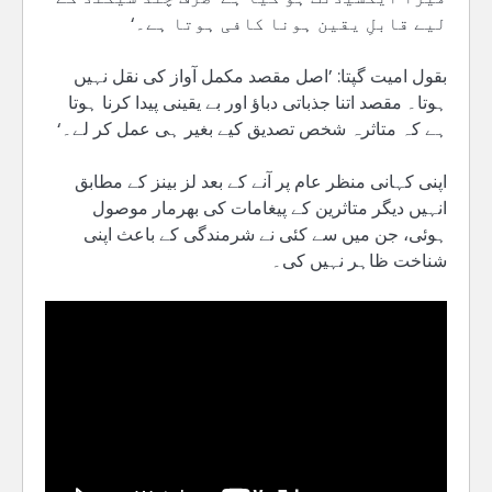
لیے قابلِ یقین ہونا کافی ہوتا ہے۔‘
بقول امیت گپتا: ’اصل مقصد مکمل آواز کی نقل نہیں
ہوتا۔ مقصد اتنا جذباتی دباؤ اور بے یقینی پیدا کرنا ہوتا
ہے کہ متاثرہ شخص تصدیق کیے بغیر ہی عمل کر لے۔‘
اپنی کہانی منظر عام پر آنے کے بعد لز بینز کے مطابق
انہیں دیگر متاثرین کے پیغامات کی بھرمار موصول
ہوئی، جن میں سے کئی نے شرمندگی کے باعث اپنی
شناخت ظاہر نہیں کی۔