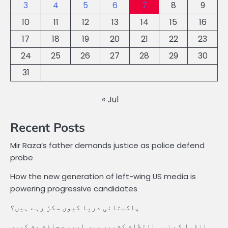
3
4
5
6
7
8
9
10
11
12
13
14
15
16
17
18
19
20
21
22
23
24
25
26
27
28
29
30
31
« Jul
Recent Posts
Mir Raza’s father demands justice as police defend
probe
How the new generation of left-wing US media is
powering progressive candidates
پاکستانی دریا کیوں سکڑ رہے ہیں؟
انڈیا کے زیر انتظام کشمیر میں اردو صحافت دم کیوں