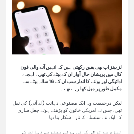
لز بینز اب بھی یقین رکھتی ہیں کہ انہیں آنے والی فون
کال میں پریشان حال آواز ان کے بیٹے کی تھی۔ لہجہ،
ادائیگی اور بولنے کا انداز سب ان کے 16 سالہ بیٹے سے
مکمل طور پر میل کھا رہے تھے۔
لیکن درحقیقت وہ ایک مصنوعی ذہانت (اے آئی) کی نقل
تھی، جس نے امریکی خاتون کو بڑھتے ہوئے جعل سازی
کے ایک نئے سلسلے کا تازہ شکار بنا دیا۔
تیزی سے ترقی کرتی ہوئی مصنوعی ذہانت کی