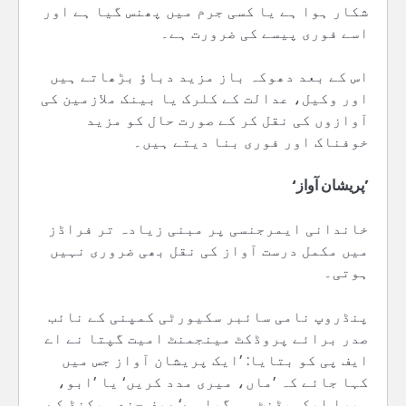
شکار ہوا ہے یا کسی جرم میں پھنس گیا ہے اور
اسے فوری پیسے کی ضرورت ہے۔
اس کے بعد دھوکہ باز مزید دباؤ بڑھاتے ہیں
اور وکیل، عدالت کے کلرک یا بینک ملازمین کی
آوازوں کی نقل کر کے صورت حال کو مزید
خوفناک اور فوری بنا دیتے ہیں۔
’پریشان آواز‘
خاندانی ایمرجنسی پر مبنی زیادہ تر فراڈز
میں مکمل درست آواز کی نقل بھی ضروری نہیں
ہوتی۔
پنڈروپ نامی سائبر سکیورٹی کمپنی کے نائب
صدر برائے پروڈکٹ مینجمنٹ امیت گپتا نے اے
ایف پی کو بتایا: ’ایک پریشان آواز جس میں
کہا جائے کہ ’ماں، میری مدد کریں‘ یا ’ابو،
میرا ایکسیڈنٹ ہو گیا ہے‘ صرف چند سیکنڈ کے