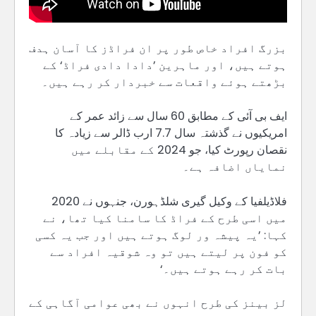
بزرگ افراد خاص طور پر ان فراڈز کا آسان ہدف
ہوتے ہیں، اور ماہرین ’دادا دادی فراڈ‘ کے
بڑھتے ہوئے واقعات سے خبردار کر رہے ہیں۔
ایف بی آئی کے مطابق 60 سال سے زائد عمر کے
امریکیوں نے گذشتہ سال 7.7 ارب ڈالر سے زیادہ کا
نقصان رپورٹ کیا، جو 2024 کے مقابلے میں
نمایاں اضافہ ہے۔
فلاڈیلفیا کے وکیل گیری شلڈہورن، جنہوں نے 2020
میں اسی طرح کے فراڈ کا سامنا کیا تھا، نے
کہا: ’یہ پیشہ ور لوگ ہوتے ہیں اور جب یہ کسی
کو فون پر لیتے ہیں تو وہ شوقیہ افراد سے
بات کر رہے ہوتے ہیں۔‘
لز بینز کی طرح انہوں نے بھی عوامی آگاہی کے