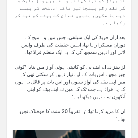
لز بینز کو کہا گیا کہ وہ قریبی وال مارٹ جا
کر نقد رقم پہنچائیں تاکہ اس شخص کو پیسے
دیے جا سکیں، جنہوں نے ان کے بیٹے کو قید کر
رکھا ہے۔
بعد ازاں فریڈ کی ایک سیلفی، جس میں وہ میچ کے
دوران مسکرا رہا تھا، انہیں حقیقت کی طرف واپس
لائی اور انہیں سمجھ آئی کہ یہ ایک منظم فراڈ تھا۔
لز بینز نے اے ایف پی کو کانپتی ہوئی آواز میں بتایا: ’کوئی
چیز مجھے اس بات کے لیے تیار نہیں کر سکتی تھی کہ
میں اپنے بیٹے کی آواز سنوں اور اس بات پر قائل نہ ہوں
کہ یہ فراڈ ہے جب تک کہ میں نے اپنے بیٹے کو اپنی
آنکھوں سے نہیں دیکھ لیا۔‘
ان کا مزید کہنا تھا: ’یہ تقریباً 20 منٹ کا خوفناک تجربہ
تھا۔‘