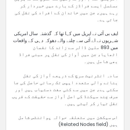
مسلسل ایسے فراڈز کے بارے میں خبردار کر
رہے ہیں، جن میں خاندان کے افراد کی نقل کی
جاتی ہے۔
ایف بی آئی نے اپریل میں کہا تھا کہ گذشتہ سال امریکی
شہریوں نے اے آئی سے چلنے والے دھوکہ دہی کے واقعات
میں 893 ملین ڈالر سے زائد کا نقصان
اٹھایا، جن میں آواز کی نقل پر مبنی فراڈ
بھی شامل ہیں۔
سادہ انٹرنیٹ سرچ کے ذریعے آواز کی نقل
بنانے والی متعدد ایپس تک رسائی حاصل کی جا
سکتی ہے، جن میں سے کئی مفت دستیاب ہیں اور
صرف چند سیکنڈ کی اصل آواز سے حقیقت کے قریب
نقل تیار کر لیتی ہیں۔
اس سیکشن میں متعلقہ حوالہ پوائنٹس شامل
ہیں (Related Nodes field)