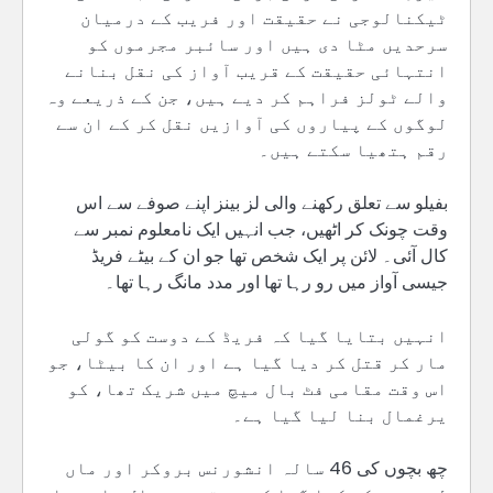
ٹیکنالوجی نے حقیقت اور فریب کے درمیان
سرحدیں مٹا دی ہیں اور سائبر مجرموں کو
انتہائی حقیقت کے قریب آواز کی نقل بنانے
والے ٹولز فراہم کر دیے ہیں، جن کے ذریعے وہ
لوگوں کے پیاروں کی آوازیں نقل کر کے ان سے
رقم ہتھیا سکتے ہیں۔
بفیلو سے تعلق رکھنے والی لز بینز اپنے صوفے سے اس
وقت چونک کر اٹھیں، جب انہیں ایک نامعلوم نمبر سے
کال آئی۔ لائن پر ایک شخص تھا جو ان کے بیٹے فریڈ
جیسی آواز میں رو رہا تھا اور مدد مانگ رہا تھا۔
انہیں بتایا گیا کہ فریڈ کے دوست کو گولی
مار کر قتل کر دیا گیا ہے اور ان کا بیٹا، جو
اس وقت مقامی فٹ بال میچ میں شریک تھا، کو
یرغمال بنا لیا گیا ہے۔
چھ بچوں کی 46 سالہ انشورنس بروکر اور ماں