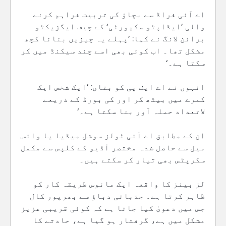
اے آئی فراڈ سے بچاؤ کی تربیت فراہم کرنے
والی ’ایڈاپٹو سکیورٹی‘ کے چیف ایگزیکٹو
برائن لانگ نے کہا: ’پہلے یہ چیزیں بنانا کچھ
مشکل تھا۔ اب کوئی بھی اسے چند سیکنڈ میں کر
سکتا ہے۔‘
انہوں نے اے ایف پی کو بتای: ’ایک شخص ایک
کمرے میں بیٹھ کر اور کی بورڈ کے ذریعے
لاتعداد حملہ آور بنا سکتا ہے۔‘
ان کے مطابق اے آئی ٹولز سوشل میڈیا یا وائس
میل سے حاصل شدہ مختصر آڈیو کے کلپس سے مکمل
سکرپٹس بھی تیار کر سکتے ہیں۔
لز بینز کا واقعہ ایک مانوس طریقہ کار کو
ظاہر کرتا ہے۔ جذباتی دباؤ سے بھرپور کال
جس میں دعویٰ کیا جاتا ہے کہ کوئی قریبی عزیز
مشکل میں ہے، گرفتار ہو گیا ہے، حادثے کا