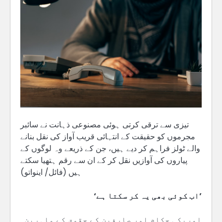
تیزی سے ترقی کرتی ہوئی مصنوعی ذہانت نے سائبر
مجرموں کو حقیقت کے انتہائی قریب آواز کی نقل بنانے
والے ٹولز فراہم کر دیے ہیں، جن کے ذریعے وہ لوگوں کے
پیاروں کی آوازیں نقل کر کے ان سے رقم ہتھیا سکتے
ہیں (فائل/ اینواتو)
’اب کوئی بھی یہ کر سکتا ہے‘
امریکی حکام اور صارفین کے حقوق کے ماہرین