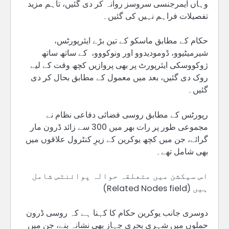
وہاں ایمرجنسی سروسز روانہ کر دی گئیں، تاہم مزید
تفصیلات فراہم نہیں کی گئیں۔
حکام کے مطابق ماسکو کے تین بڑے ایئرپورٹس،
شیرمیٹیوو، ڈومودیدوو اور ونوکووو، کے ساتھ ساتھ
ژوکووسکی ایئرپورٹ پر بھی پروازیں کچھ وقت کے لیے
روک دی گئیں، بعد میں معمول کے مطابق بحال کر دی
گئیں۔
رپورٹس کے مطابق روسی فضائی دفاعی نظام نے
مجموعی طور پر رات بھر میں 300 سے زائد ڈرون مار
گرائے، جن میں کچھ یوکرین کے زیرِ کنٹرول علاقوں میں
بھی شامل تھے۔
اس سیکشن میں متعلقہ حوالہ پوائنٹس شامل
ہیں (Related Nodes field)
دوسری جانب یوکرین حکام کا کہنا ہے کہ روسی ڈرون
حملوں میں شہری بحری جہاز بھی نشانہ بنے، جن میں