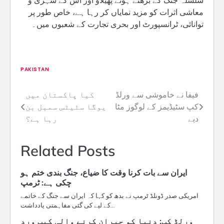
سلسلہ جنگ کے بڑھتے ہوئے پھیلاؤ اور اس کے شہری و
معاشی اثرات کو مزید نمایاں کر رہا ہے، خاص طور پر
توانائی، ٹرانسپورٹ اور بحری تجارت کے شعبوں میں۔
PAKISTAN
فیفا نے خاموشی سے ورلڈ
کیا پاکستان میں
Post
کپ سٹیڈیمز کے لوگوز مٹا
یوگا سٹیٹس سمبل بن
navigation
دیے
رہا ہے؟
Related Posts
ایران سے بات کرنا وقت کا ضیاع، جنگ بندی ختم ہو
چکی ہے: ٹرمپ
امریکی صدر ڈونلڈ ٹرمپ نے بدھ کو کہا کہ ایران سے جنگ کے خاتمے
کے لیے کی گئی مفاہمتی یادداشت…
ورلڈ کپ: دنیا کو حیران کرنے والی کیپ ورد