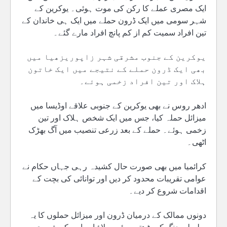
ایک مصری عملے کا رکن کی موت ہوئی۔ یوکرین کے
شہر سومی میں ایک ڈرون حملے میں ایک ہی خاندان کے
تین افراد سمیت کم از کم پانچ افراد مارے گئے۔
یوکرین کے جنوب مشرقی شہر زاپوریزھیا میں
بھی ایک ڈرون حملے کے نتیجے میں ایک خاتون
ہلاک اور تین افراد زخمی ہوئے۔
ادھر روس نے بھی یوکرین کے جنوبی علاقے اوڈیسا میں
میزائل حملہ کیا، جس میں ایک شخص ہلاک اور تین
زخمی ہوئے۔ حملے کے بعد زرعی تنصیب میں آگ بھڑک
اٹھی۔
کرائمیا میں بھی صورت حال کشیدہ رہی جہاں حکام نے
عوامی تقریبات محدود کر دیں اور توانائی کی بچت کے
اقدامات شروع کر دیے۔
دونوں ممالک کے درمیان ڈرون اور میزائل حملوں کا یہ