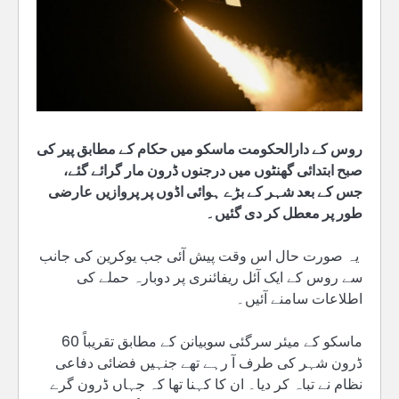
روس کے دارالحکومت ماسکو میں حکام کے مطابق پیر کی
صبح ابتدائی گھنٹوں میں درجنوں ڈرون مار گرائے گئے،
جس کے بعد شہر کے بڑے ہوائی اڈوں پر پروازیں عارضی
طور پر معطل کر دی گئیں۔
یہ صورت حال اس وقت پیش آئی جب یوکرین کی جانب
سے روس کے ایک آئل ریفائنری پر دوبارہ حملے کی
اطلاعات سامنے آئیں۔
ماسکو کے میئر سرگئی سوبیانن کے مطابق تقریباً 60
ڈرون شہر کی طرف آ رہے تھے جنہیں فضائی دفاعی
نظام نے تباہ کر دیا۔ ان کا کہنا تھا کہ جہاں ڈرون گرے