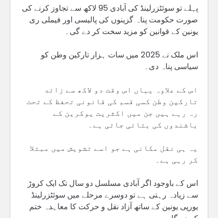
پہلے تو سوئٹزرلینڈ کی آبادی 95 لاکھ سے تجاوز کرنے کی
صورت حکومت پناہ گزینوں کی پالیسی اور فیملی ری
یونین کے قوانین کو مزید سخت کر دے گی۔
اس ملک نے 2025 میں سات ہزار تارکین وطن کو
سیاسی پناہ دی۔
اس کے علاوہ یہاں اس وقت دو لاکھ سے زائد
تارکین وطن کسی قسم کی قانونی تحفظ کے تحت
رہ رہے ہیں جن میں اکثریت یوکرین کے
باشندوں کی بتائی جاتی ہے۔
یہ ہی نقل مکانی ہے جو اسے تشویش میں مبتلا
کر رہی ہے۔
اس کے باوجود اگر آبادی مسلسل دو سال تک ایک کروڑ
سے زیادہ رہتی ہے تو دوسرے مرحلے میں سوئٹزرلینڈ
یورپی یونین کے ساتھ آزاد نقل و حرکت کا معاہدہ ختم