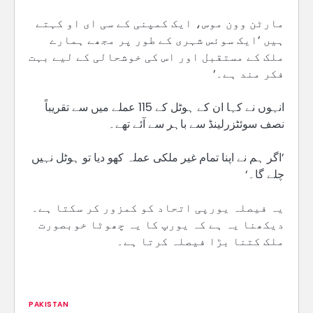
مارٹن وون موس، ایک کمپنی کے سی ای او کہتے
ہیں ’ایک سوئس شہری کے طور پر مجھے ہمارے
ملک کے مستقبل اور اس کی خوشحالی کے لیے بہت
فکر مند ہے۔‘
انہوں نے کہا ان کے ہوٹل کے 115 عملے میں سے تقریباً
نصف سوئٹزرلینڈ سے باہر سے آئے تھے۔
’اگر ہم نے اپنا تمام غیر ملکی عملہ کھو دیا تو ہوٹل نہیں
چلے گا۔‘
یہ فیصلہ یورپی اتحاد کو کمزور کر سکتا ہے۔
دیکھنا یہ ہے کہ یورپ کا یہ چھوٹا خوبصورت
ملک کتنا بڑا فیصلہ کرتا ہے۔
PAKISTAN