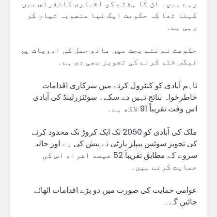
رہے ہیں۔ ان کا ہفتے کو اخباری کانفرنس میں
کہنا تھا کہ حکومت ایک نیا منصوبہ تیار کر
رہی ہے۔
حکومت نے نئے بجٹ میں مانع حمل کی ادویات پر
ٹیکس ختم کرنے کی تجویز بھی دی ہے۔
تاہم آبادی کو کنٹرول کرنے میں سرکاری اقدامات
خاطرخواہ نتائج نہیں دے سکے۔ سوئٹزرلینڈ کی آبادی
اس وقت تقریباً 91 لاکھ ہے۔
ملک کی آبادی کو 2050 تک ایک کروڑ تک محدود کرنے
کی تجویز سوئس پیپلز پارٹی نے پیش کی ہے اور حالیہ
سروے کے مطابق تقریباً 52 فیصد افراد اس کی
حمایت کرتے ہیں۔
عوامی حمایت کی صورت میں دو بڑے اقدامات اٹھائے
جائیں گے۔