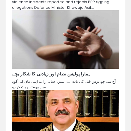
violence incidents reported and rejects PPP rigging
allegations Defence Minister Khawaja Asif…
ہمارا پولیس نظام اور زیادتی کا شکار بچے
آج سے چھ برس قبل کی بات ہے، سترہ سالہ زاہد اپنی ماں کی گود
میں پھوٹ پھوٹ کر رو…