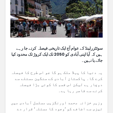
سوئٹزرلینڈ کے عوام آج ایک تاریخی فیصلہ کرنے جا رہے
ہیں کہ آیا اپنی آبادی کو 2050 تک ایک کروڑ تک محدود کیا
جائے یا نہیں۔
یہ دنیا کا پہلا ملک ہو گا جو اس طرح کا فیصلہ
کرے گا۔ پاکستان آبادی کے سنگین مسئلے سے
دوچار ہے لیکن اس قسم کا کوئی بڑا فیصلہ
کرنے سے قاصر رہا ہے۔
وزیر خزانہ محمد اورنگزیب مسلسل آبادی میں
تیزی سے اضافے کو ’وجود کا مسئلہ‘ قرار دے