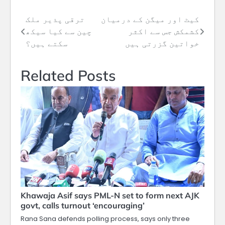
کیٹ اور میگن کے درمیان
ترقی پذیر ملک
Post
کشمکش جس سے اکثر
چین سے کیا سیکھ
navigation
خواتین گزرتی ہیں
سکتے ہیں؟
Related Posts
Khawaja Asif says PML-N set to form next AJK
govt, calls turnout ‘encouraging’
Rana Sana defends polling process, says only three