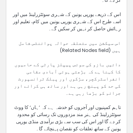
کر دے گا۔
اس کے ذریعے یورپی یونین کے شہری سوئٹزرلینڈ میں اور
اسے طرح اس کے شہری یورپی یونین میں کام، تعلیم اور
رہائش حاصل کر نہیں کر سکیں گے۔
اس سیکشن میں متعلقہ حوالہ پوائنٹس شامل
ہیں (Related Nodes field)
دائیں بازو کی سوئس پیپلز پارٹی کے حامیوں
کا کہنا ہے کہ بڑھتی ہوئی آبادی مقامی
انفراسٹرکچر، سڑکوں اور پبلک ٹرانسپورٹ
کی حد کو پہنچ رہی ہے اور ساتھ ہی کرائے اور
جرائم کو بڑھا رہی ہے۔
تاہم کمپنیوں اور آجروں کو خدشہ ہے کہ ’ہاں‘ کا ووٹ
سوئٹزرلینڈ کی ہنر مند مزدوروں تک رسائی کو محدود
کر دے گا اور اس کی سب سے بڑی برآمدی منڈی یورپی
یونین کے ساتھ تعلقات کو نقصان پہنچائے گا۔