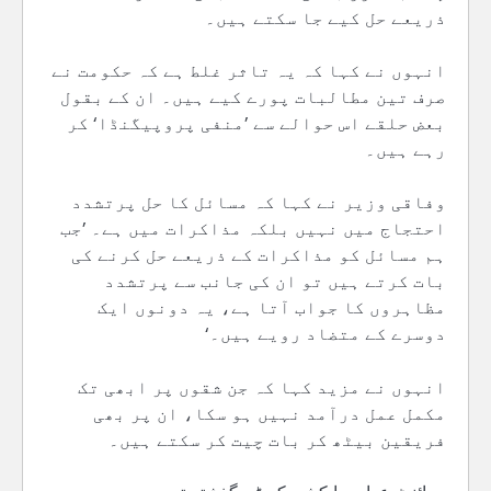
ذریعے حل کیے جا سکتے ہیں۔
انہوں نے کہا کہ یہ تاثر غلط ہے کہ حکومت نے
صرف تین مطالبات پورے کیے ہیں۔ ان کے بقول
بعض حلقے اس حوالے سے ’منفی پروپیگنڈا‘ کر
رہے ہیں۔
وفاقی وزیر نے کہا کہ مسائل کا حل پرتشدد
احتجاج میں نہیں بلکہ مذاکرات میں ہے۔ ’جب
ہم مسائل کو مذاکرات کے ذریعے حل کرنے کی
بات کرتے ہیں تو ان کی جانب سے پرتشدد
مظاہروں کا جواب آتا ہے، یہ دونوں ایک
دوسرے کے متضاد رویے ہیں۔‘
انہوں نے مزید کہا کہ جن شقوں پر ابھی تک
مکمل عمل درآمد نہیں ہو سکا، ان پر بھی
فریقین بیٹھ کر بات چیت کر سکتے ہیں۔