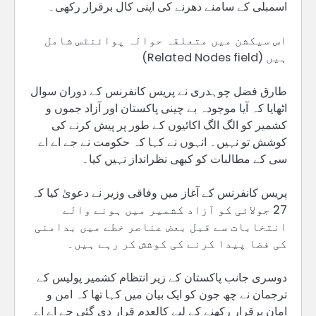
اسمبلی کے سامنے دھرنے کی اپنی کال برقرار رکھی۔
اس سیکشن میں متعلقہ حوالہ پوائنٹس شامل
ہیں (Related Nodes field)
طارق فضل چوہدری نے پریس کانفرنس کے دوران سوال
اٹھایا کہ آیا موجودہ بے چینی پاکستان اور آزاد جموں و
کشمیر کو الگ الگ اکائیوں کے طور پر پیش کرنے کی
کوشش تو نہیں۔ انہوں نے کہا کہ حکومت نے جے اے اے
سی کے مطالبات کو کبھی نظرانداز نہیں کیا۔
پریس کانفرنس کے آغاز میں وفاقی وزیر نے دعویٰ کیا کہ
27 جولائی کو آزاد کشمیر میں ہونے والے
انتخابات سے قبل بعض عناصر خطے میں بدامنی
کی فضا پیدا کرنے کی کوشش کر رہے ہیں۔
دوسری جانب پاکستان کے زیر انتظام کشمیر پولیس کے
ترجمان نے چھ جون کو ایک بیان میں کہا تھا کہ امن و
امان برقرار رکھنے کے لیے کالعدم قرار دی گئی جے اے اے