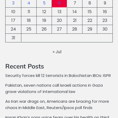
3
4
5
6
7
8
9
10
11
12
13
14
15
16
17
18
19
20
21
22
23
24
25
26
27
28
29
30
31
« Jul
Recent Posts
Security forces kill 12 terrorists in Balochistan IBOs: ISPR
Pakistan, seven nations call Israeli actions in Gaza
grave violations of international law
As Iran war drags on, Americans are bracing for more
chaos in Middle East, Reuters/Ipsos poll finds
Imran Khan’s sons voice fears over his health on third