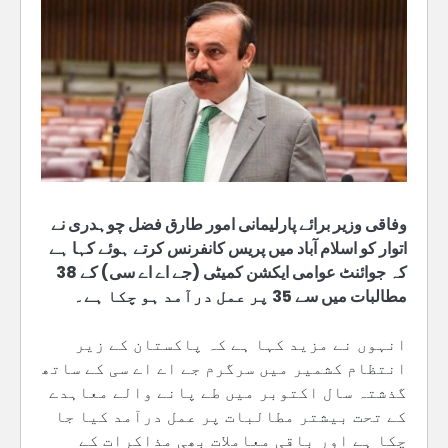
وفاقی وزیر برائے پارلیمانی امور طارق فضل چوہدری نے
اتوار کو اسلام آباد میں پریس کانفرنس کرتے ہوئے کہا ہے
کہ جوائنٹ عوامی ایکشن کمیٹی (جے اے اے سی) کے 38
مطالبات میں سے 35 پر عمل درآمد ہو چکا ہے۔
انہوں نے مزید کہا ہے کہ پاکستان کے زیر
انتظام کشمیر میں سرگرم جے اے اے سی کے ساتھ
گذشتہ سال اکتوبر میں طے پانے والے معاہدے
کے تحت بیشتر مطالبات پر عمل درآمد کیا جا
چکا ہے اور باقی معاملات بھی مذاکرات کے