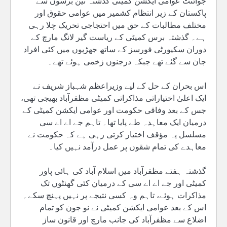
جوائنٹ عوامی ایکشن کمیٹی گذشتہ تین برسوں سے
پاکستان کے زیر انتظام کشمیر میں عوامی حقوق اور
مختلف مطالبات کے حق میں احتجاجی تحریک چلا رہی
ہے۔ گذشتہ برس کمیٹی کے ریاست گیر لانگ مارچ کے
دوران سکیورٹی فورسز کے ساتھ جھڑپوں میں کئی افراد
جان سے گئے تھے جبکہ درجنوں زخمی ہوئے تھے۔
اس بحران کے حل کے لیے وزیراعظم شہباز شریف نے
ایک اعلیٰ اختیاراتی مذاکراتی کمیٹی مظفرآباد بھیجی تھی،
جس کے بعد وفاقی حکومت اور عوامی ایکشن کمیٹی کے
درمیان ایک معاہدہ طے پایا تھا۔ تاہم جے اے اے سی
مسلسل یہ مؤقف اختیار کرتی رہی ہے کہ حکومت نے
معاہدے کی تمام شقوں پر عمل درآمد نہیں کیا۔
گذشتہ ہفتے مظفرآباد میں اسلام آباد کی ہائی پاور
کمیٹی اور جے اے اے سی کے درمیان کئی گھنٹوں تک
مذاکرات ہوئے، تاہم وہ کسی نتیجے پر نہیں پہنچ سکے۔
اس کے بعد عوامی ایکشن کمیٹی نے نو جون کو تمام
اضلاع سے مظفرآباد کی جانب مارچ اور قانون ساز