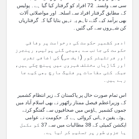
سی سے وابستہ 72 افراد کو گرفتار کیا گیا ہے۔ پولیس
کے مطابق گرفتار افراد سے اسلحہ اور مواصلاتی آلات
بھی برآمد کیے گئے، تاہم یہ نہیں بتایا گیا کہ گرفتاریاں
کن شہروں سے کی گئیں۔
ادھر کشمیر حکومت کی درخواست پر وفاقی
حکومت کی جانب سے بھیجی گئی پولیس، رینجرز
اور فرنٹیئر کور (ایف سی) کی اضافی نفری
اور گاڑیاں مختلف شہروں میں پہنچ چکی ہیں،
جبکہ کئی مقامات پر فلیگ مارچ بھی کیے جا
رہے ہیں۔
اس تمام صورت حال پر پاکستان کے زیر انتظام کشمیر
کے وزیراعظم فیصل ممتاز راٹھور نے بھی اسلام آباد میں
جموں کشمیر ہاؤس میں صحافیوں سے گفتگو کرتے
ہوئے یقین دہانی کروائی ہے کہ حکومت نے عوامی
ایکشن کمیٹی کے 38 مطالبات میں سے 37 کو مکمل
یا جزوی طور پر تسلیم کر لیا ہے۔