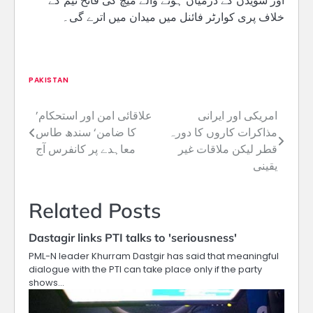
اور سویڈن کے درمیان ہونے والے میچ کی فاتح ٹیم کے
خلاف پری کوارٹر فائنل میں میدان میں اترے گی۔
PAKISTAN
امریکی اور ایرانی
’علاقائی امن اور استحکام
Post
مذاکرات کاروں کا دورہ
کا ضامن‘ سندھ طاس
navigation
قطر لیکن ملاقات غیر
معاہدے پر کانفرس آج
یقینی
Related Posts
Dastagir links PTI talks to 'seriousness'
PML-N leader Khurram Dastgir has said that meaningful
dialogue with the PTI can take place only if the party
shows…