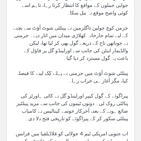
جوابی حملوں کے مواقع کا انتظار کرتا رہا، تاہم اسے
کوئی واضح موقع نہ مل سکا۔
جرمن کوچ جولین ناگلزمین نے پینلٹی شوٹ آؤٹ سے بچنے
کے لیے تمام جارحانہ کھلاڑی میدان میں اتار دیے۔ جرمنی
نے جوناتھن تاح کے ذریعے گول بھی کر لیا تھا، لیکن
والڈیمار اینٹن کی جانب سے اورلینڈو گل پر فاؤل کے
باعث یہ گول مسترد کر دیا گیا۔
پینلٹی شوٹ آؤٹ میں جرمنی نے پہلے کِک لینے کا فیصلہ
کیا، مگر آغاز ہی خراب رہا۔
پیراگوئے کے گول کیپر اورلینڈو گل نے کائی ہاورٹز کی
پنالٹی روک لی۔ دونوں ٹیموں کی جانب سے مزید پینلٹیز
ضائع ہونے کے بعد، آخرکار خوسے کینالیس نے کامیاب
پینلٹی سکور کر کے پیراگوئے کو تاریخی فتح دلا دی۔
اب جنوبی امریکی ٹیم 4 جولائی کو فلاڈیلفیا میں فرانس