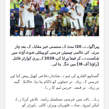
پیراگوئے نے 120 منٹ کے سنسنی خیز مقابلے کے بعد چار
مرتبہ کی عالمی چیمپئن جرمنی کو پینلٹی شوٹ آؤٹ میں
شکست دے کر فیفا ورلڈ کپ 2026 کے پری کوارٹر فائنل
(راؤنڈ آف 16) میں جگہ بنا لی۔
گستاوو الفارو کی ٹیم نے شاندار دفاعی کھیل پیش کیا اور
جرمنی کے زیادہ تر حملوں کو ناکام بنا دیا، حالانکہ گیند
پر زیادہ تر قبضہ جرمن ٹیم کا رہا۔
پہلے ہاف میں جرمنی مسلسل راستہ تلاش کرتا رہا،
لیکن لیروئے سانے، فلوریان ویرٹز، کائی ہاورٹز کو