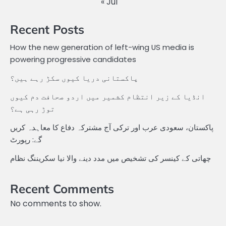
« Jul
Recent Posts
How the new generation of left-wing US media is
powering progressive candidates
پاکستانی دریا کیوں سکڑ رہے ہیں؟
انڈیا کے زیر انتظام کشمیر میں اردو صحافت دم کیوں
توڑ رہی ہے؟
پاکستان، سعودی عرب اور ترکی آج مشترکہ دفاع کا معاہدہ کریں
گے: رپورٹ
چھاتی کے کینسر کی تشخیص میں مدد دینے والا نیا سکریننگ نظام
Recent Comments
No comments to show.