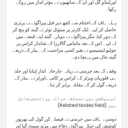
اورلینڈو گل اور ان کے ساتھیوں نے مؤثر انداز میں روکے
رکھا۔
پہلے ہاف کے اختتام سے کچھ دیر قبل پیراگوئے نے برتری
حاصل کر لی۔ ایک کارنر پر مینوئل نوئر نے گیند کو پنچ کر
کے دور کیا، مگر پیراگوئے نے دوبارہ گیند اپنے قبضے میں
لے لی۔ اس کے بعد ماتیاس گالارزا کے شاندار کراس پر
جولیو اینسیسو نے بغیر کسی مزاحمت کے ہیڈر کے ذریعے
گیند جال میں پہنچا دی۔
وقفے کے بعد جرمنی نے زیادہ جارحانہ انداز اپنایا اور جلد
ہی فلوریان ویرٹز کے کراس پر کائی ہاورٹز نے ہیڈر کے
ذریعے گول کر کے مقابلہ برابر کر دیا۔
اس سیکشن میں متعلقہ حوالہ پوائنٹس شامل
ہیں (Related Nodes field)
دوسرے ہاف میں جرمنی نے فیصلہ کن گول کی بھرپور
کوشش کی جبکہ پیراگوئے دفاع میں مزید سمٹ گیا اور