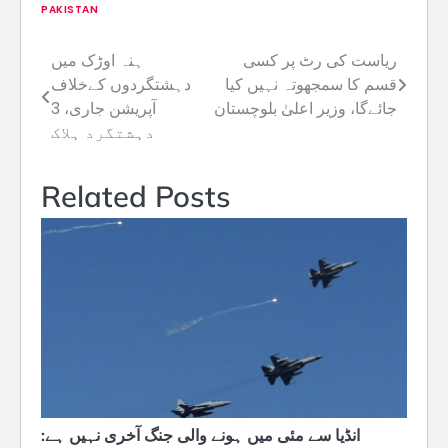
PAKISTAN
ریاست کی رٹ پر کسی
ہنہ اوڑک میں
Post
قسم کا سمجھوتہ نہیں کیا
دہشتگردوں کےخلاف
navigation
جائےگا، وزیر اعلیٰ بلوچستان
آپریشن جاری، 3
دہشتگرد ہلاک
Related Posts
انڈیا سے مئی میں ہونے والی جنگ آخری نہیں ہے: