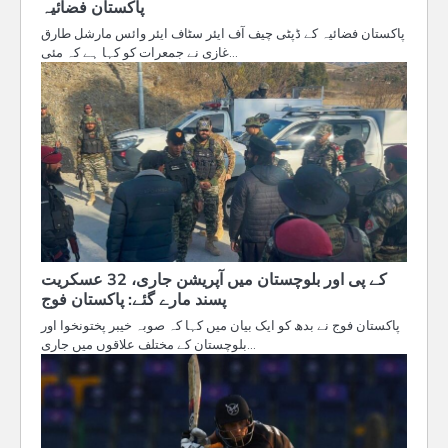
پاکستان فضائیہ
پاکستان فضائیہ کے ڈپٹی چیف آف ایئر سٹاف ایئر وائس مارشل طارق
غازی نے جمعرات کو کہا ہے کہ مئی…
کے پی اور بلوچستان میں آپریشن جاری، 32 عسکریت
پسند مارے گئے: پاکستان فوج
پاکستان فوج نے بدھ کو ایک بیان میں کہا کہ صوبہ خیبر پختونخوا اور
بلوچستان کے مختلف علاقوں میں جاری…