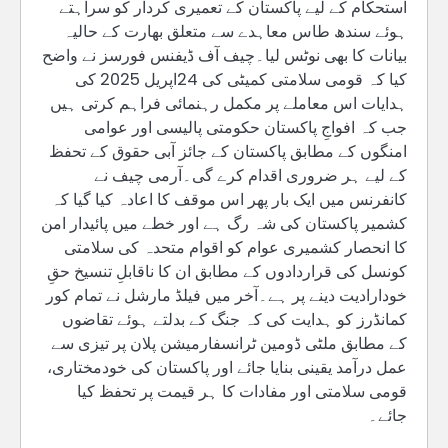
استحکام کے لیے پاکستان کے تعمیری کردار کو سراہتے
ہوئے سندھ طاس معاہدے سے متعلق بھارت کے حالیہ
بیانات کا بھی نوٹس لیا۔چیف آف ڈیفنس فورسز نے واضح
کیا کہ قومی سلامتی کمیٹی کی 24اپریل 2025 کی
ہدایات اس معاملے پر مکمل رہنمائی فراہم کرتی ہیں
جب کہ افواجِ پاکستان حکومتی پالیسی اور عوامی
امنگوں کے مطابق پاکستان کے جائز آبی حقوق کے تحفظ
کے لیے ہر ضروری اقدام کرے گی۔آرمی چیف نے
کانفرنس میں ایک بار پھر اس موقف کا اعادہ کیا گیا کہ
کشمیر پاکستان کی شہ رگ ہے اور خطے میں پائیدار امن
کا انحصار کشمیری عوام کو اقوام متحدہ کی سلامتی
کونسل کی قراردادوں کے مطابق ان کا ناقابلِ تنسیخ حقِ
خودارادیت دینے پر ہے۔آخر میں فیلڈ مارشل نے تمام کور
کمانڈرز کو ہدایت کی کہ جنگ کے بدلتے ہوئے تقاضوں
کے مطابق ملٹی ڈومین ٹرانسفارمیشن پلان پر تیزی سے
عمل درآمد یقینی بنایا جائے اور پاکستان کی خودمختاری،
قومی سلامتی اور مفادات کا ہر قیمت پر تحفظ کیا
جائے۔