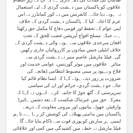
علاقوں کو پاکستان میں دہشت گردی کے لیے استعمال
نہ ہونے دیا جائے۔کانفرنس میں نے کور کمانڈرز نے اس
عزم کا اعادہ کیا کہ پاکستان دہشت گردی کے خلاف
اپنی عوام کے تحفظ اور قومی دفاع کا مکمل حق رکھتا
ہے، جبکہ مسلح افواج آپریشن غضب للحق کے تحت
افغان سرحدی علاقوں سے ہونے والی دہشت گردی کے
خلاف انٹیلی جنس بنیادوں پر کارروائیاں جاری رکھیں
گی۔فیلڈ مارشل عاصم منیر نے دہشت گردی سے
متاثرہ علاقوں میں موثر گورننس، عوامی خدمت اور
فلاح و بہبود پر مبنی مضبوط انتظامی ڈھانچے کی
ضرورت پر زور دیتے ہوئے کہا کہ ایسا نظام قائم کیا
جائے جو دہشت گردی، جرائم اور ان کی سیاسی
سرپرستی کے گٹھ جوڑ کا خاتمہ کرے۔ انہوں نے کہا کہ
معرکہ حق میں عبرتناک شکست کے بعد دشمن ہائبرڈ
وارفیئر، جھوٹے بیانیوں اور بیرونی معاونت کے ذریعے
پاکستان میں بدامنی پھیلانے کی کوشش کر رہا ہے، تاہم
ایسی ہر سازش کو پوری قوت سے ناکام بنایا جائے گا۔
فیلڈ مارشل نے خطے میں کشیدگی میں کمی اور علاقائی