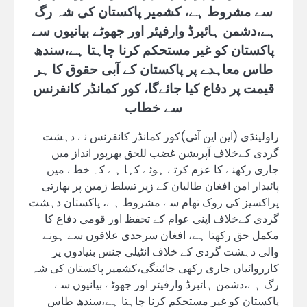
سے مشروط ہے، کشمیر پاکستان کی شہ رگ
ہے،دشمن ہائبرڈ وارفیئر اور جھوٹے بیانیوں سے
پاکستان کو غیر مستحکم کرنا چاہتا ہے،سندھ
طاس معاہدے پر پاکستان کے آبی حقوق کا ہر
قیمت پر دفاع کیا جائےگا، کور کمانڈر کانفرنس
سے خطاب
راولپنڈی (این این آئی)کور کمانڈر کانفرنس نے دہشت
گردی کےخلاف آپریشن غضب للحق بھرپور انداز میں
جاری رکھنے کا عزم کرتے ہوئے کہا ہے کہ خطے میں
پائیدار امن افغان طالبان کے زیر تسلط زمین پر بھارتی
پراکسیز کی روک تھام سے مشروط ہے، پاکستان دہشت
گردی کےخلاف اپنی عوام کے تحفظ اور قومی دفاع کا
مکمل حق رکھتا ہے، افغان سرحدی علاقوں سے ہونے
والی دہشت گردی کے خلاف انٹیلی جنس بنیادوں پر
کارروائیاں جاری رکھی جائینگی،کشمیر پاکستان کی شہ
رگ ہے،دشمن ہائبرڈ وارفیئر اور جھوٹے بیانیوں سے
پاکستان کو غیر مستحکم کرنا چاہتا ہے،سندھ طاس