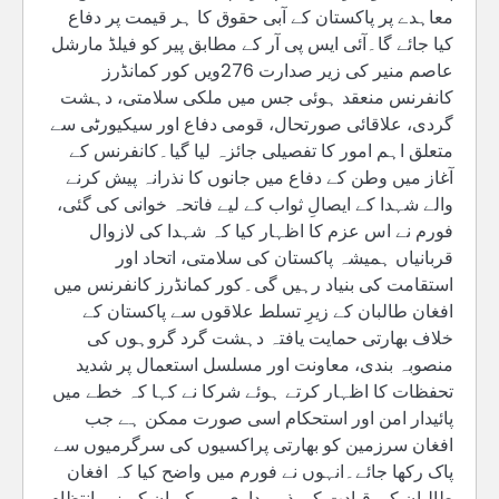
معاہدے پر پاکستان کے آبی حقوق کا ہر قیمت پر دفاع
کیا جائے گا۔آئی ایس پی آر کے مطابق پیر کو فیلڈ مارشل
عاصم منیر کی زیر صدارت 276ویں کور کمانڈرز
کانفرنس منعقد ہوئی جس میں ملکی سلامتی، دہشت
گردی، علاقائی صورتحال، قومی دفاع اور سیکیورٹی سے
متعلق اہم امور کا تفصیلی جائزہ لیا گیا۔کانفرنس کے
آغاز میں وطن کے دفاع میں جانوں کا نذرانہ پیش کرنے
والے شہدا کے ایصالِ ثواب کے لیے فاتحہ خوانی کی گئی،
فورم نے اس عزم کا اظہار کیا کہ شہدا کی لازوال
قربانیاں ہمیشہ پاکستان کی سلامتی، اتحاد اور
استقامت کی بنیاد رہیں گی۔کور کمانڈرز کانفرنس میں
افغان طالبان کے زیرِ تسلط علاقوں سے پاکستان کے
خلاف بھارتی حمایت یافتہ دہشت گرد گروہوں کی
منصوبہ بندی، معاونت اور مسلسل استعمال پر شدید
تحفظات کا اظہار کرتے ہوئے شرکا نے کہا کہ خطے میں
پائیدار امن اور استحکام اسی صورت ممکن ہے جب
افغان سرزمین کو بھارتی پراکسیوں کی سرگرمیوں سے
پاک رکھا جائے۔انہوں نے فورم میں واضح کیا کہ افغان
طالبان کی قیادت کی ذمہ داری ہے کہ ان کے زیرِ انتظام