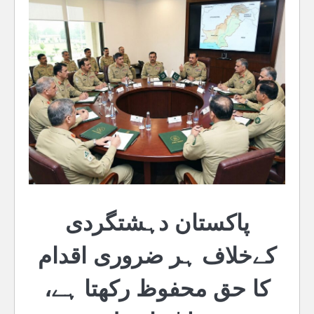
پاکستان دہشتگردی
کےخلاف ہر ضروری اقدام
کا حق محفوظ رکھتا ہے،