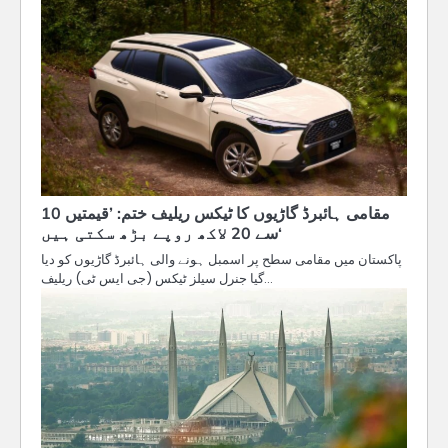
مقامی ہائبرڈ گاڑیوں کا ٹیکس ریلیف ختم: ’قیمتیں 10
سے 20 لاکھ روپے بڑھ سکتی ہیں‘
پاکستان میں مقامی سطح پر اسمبل ہونے والی ہائبرڈ گاڑیوں کو دیا
گیا جنرل سیلز ٹیکس (جی ایس ٹی) ریلیف…