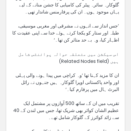
گلوکارہ سائرہ پیٹر کی کامیابی کا جشن منانے کے لیے
یہاں موجود ہوں۔ ان کی پرفارمنس شاندار تھی۔
’جس انداز سے انہوں نے مشرقی اور مغربی موسیقی،
طبلہ اور ستار کو یکجا کرتے ہوئے خدا سے اپنی عقیدت کا
اظہار کیا، وہ بے حد متاثر کن تھا۔‘
اس سیکشن میں متعلقہ حوالہ پوائنٹس شامل
ہیں (Related Nodes field)
ان کا مزید کہنا تھا ’وہ کراچی میں پیدا ہونے والی پہلی
اور واحد پاکستانی اوپرا گلوکارہ ہیں جنہوں نے رائل
البرٹ ہال میں پرفارم کیا۔‘
تقریب میں ان کے ساتھ 500 آوازوں پر مشتمل ایک
عظیم الشان کوائر بھی شریک تھا، جس میں لندن کے 40
سے زائد کوائرز کے گلوکار شامل تھے۔