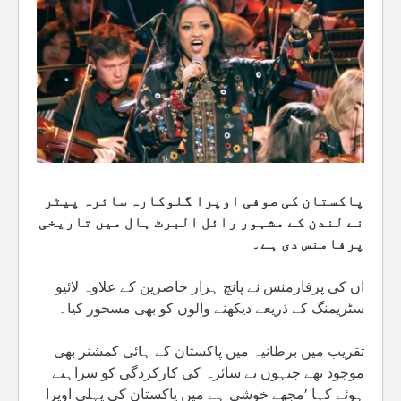
پاکستان کی صوفی اوپرا گلوکارہ سائرہ پیٹر
نے لندن کے مشہور رائل البرٹ ہال میں تاریخی
پرفامنس دی ہے۔
ان کی پرفارمنس نے پانچ ہزار حاضرین کے علاوہ لائیو
سٹریمنگ کے ذریعے دیکھنے والوں کو بھی مسحور کیا۔
تقریب میں برطانیہ میں پاکستان کے ہائی کمشنر بھی
موجود تھے جنہوں نے سائرہ کی کارکردگی کو سراہتے
ہوئے کہا ’مجھے خوشی ہے میں پاکستان کی پہلی اوپرا