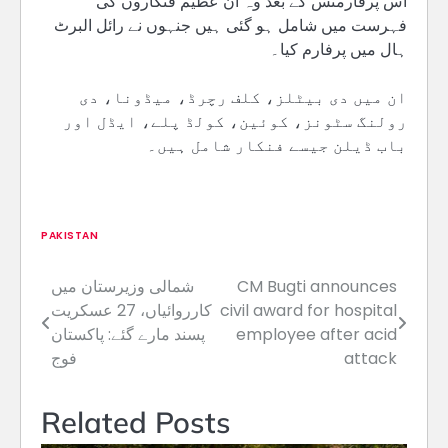
اس پرفارمنس کے بعد وہ ان عظیم فنکاروں کی
فہرست میں شامل ہو گئی ہیں جنہوں نے رائل البرٹ
ہال میں پرفارم کیا۔
ان میں دی بیٹلز، کلف رچرڈ، میڈونا، دی
رولنگ سٹونز، کوئین، کولڈ پلے، ایڈل اور
باب ڈیلن جیسے فنکار شامل ہیں۔
PAKISTAN
CM Bugti announces
شمالی وزیرستان میں
Post
civil award for hospital
کارروائیاں، 27 عسکریت
navigation
employee after acid
پسند مارے گئے: پاکستان
attack
فوج
Related Posts