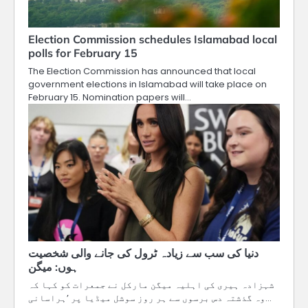
Election Commission schedules Islamabad local
polls for February 15
The Election Commission has announced that local
government elections in Islamabad will take place on
February 15. Nomination papers will…
دنیا کی سب سے زیادہ ٹرول کی جانے والی شخصیت
ہوں: میگن
شہزادہ ہیری کی اہلیہ میگن مارکل نے جمعرات کو کہا کہ
وہ گذشتہ دس برسوں سے ہر روز سوشل میڈیا پر ’ہراسانی…