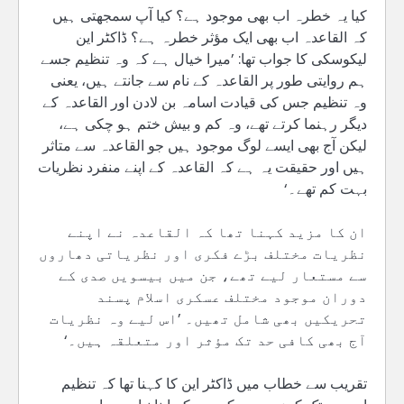
کیا یہ خطرہ اب بھی موجود ہے؟ کیا آپ سمجھتی ہیں
کہ القاعدہ اب بھی ایک مؤثر خطرہ ہے؟ ڈاکٹر این
لیکوسکی کا جواب تھا: ’میرا خیال ہے کہ وہ تنظیم جسے
ہم روایتی طور پر القاعدہ کے نام سے جانتے ہیں، یعنی
وہ تنظیم جس کی قیادت اسامہ بن لادن اور القاعدہ کے
دیگر رہنما کرتے تھے، وہ کم و بیش ختم ہو چکی ہے،
لیکن آج بھی ایسے لوگ موجود ہیں جو القاعدہ سے متاثر
ہیں اور حقیقت یہ ہے کہ القاعدہ کے اپنے منفرد نظریات
بہت کم تھے۔‘
ان کا مزید کہنا تھا کہ القاعدہ نے اپنے
نظریات مختلف بڑے فکری اور نظریاتی دھاروں
سے مستعار لیے تھے، جن میں بیسویں صدی کے
دوران موجود مختلف عسکری اسلام پسند
تحریکیں بھی شامل تھیں۔ ’اس لیے وہ نظریات
آج بھی کافی حد تک مؤثر اور متعلقہ ہیں۔‘
تقریب سے خطاب میں ڈاکٹر این کا کہنا تھا کہ تنظیم