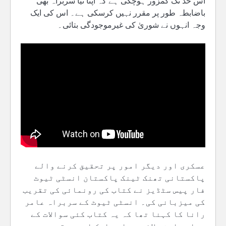
اس حد تک کمزور ہوچکی ہے کہ اپنا نیا سربراہ بھی
باضابطہ طور پر مقرر نہیں کرسکی ہے۔ اس کی ایک
وجہ انہوں نے شوریٰ کی غیرموجودگی بتائی۔
عسکری اور دیگر امور پر تحقیق کرنے والے
پاکستانی تھنک ٹینک پاکستان انسٹی ٹیوٹ
فار پیس سٹڈیز نے کتاب کی رونمائی کی تقریب
کی میزبانی کی۔ انسٹی ٹیوٹ کے سربراہ عامر
رانا کا کہنا تھا کہ یہ کتاب کئی سوالات کے