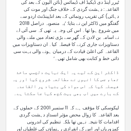
ٹیرر اینڈ دی ڈیکیڈ آف ڈیمائس (نائن الیون کے بعد کی
القاعدہ: دہشت گردی کے خلاف جنگ اور موت کی
دہائی) کی تقریب رونمائی کے بعد انڈپینڈنٹ اردو سے
گفتگو میں ڈاکٹر این نے بتایا: ’یہ منصوبہ دراصل 2018
میں شروع ہوا تھا۔ اس کی وجہ یہ تھی کہ سی آئی اے
نے اسامہ بن لادن کے گھر سے بڑی تعداد میں ملنے والی
دستاویزات جاری کرنے کا فیصلہ کیا۔ ان دستاویزات میں
القاعدہ کی اعلیٰ قیادت کے درمیان ہونے والی بہت سی
ذاتی خط و کتابت بھی شامل تھی۔‘
ڈاکٹر این کے لیے یہ ایک نہایت دلچسپ ماخذ
تھا، جس کا انہوں نے مطالعہ شروع کیا اور یہ
فیصلہ کیا کہ اس مواد کی بنیاد پر القاعدہ
کے بارے میں اب بھی بہت کچھ کہا جا سکتا ہے۔
لیکوسکی کا مؤقف ہے کہ 11 ستمبر 2001 کے حملوں کے
بعد القاعدہ کا زوال محض مؤثر انسدادِ دہشت گردی
اقدامات کا نتیجہ نہیں تھا بلکہ تنظیم کی اندرونی
کمزوریاں اور اس کے انفرادی رہنماؤں کی غلطیاں اور