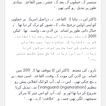
ستمبر کے حملوں کے بعد کے عشرے میں القاعدہ بنیادی
طور پر تبدیل ہو گئی تھی۔‘
ڈاکٹر این نے بتایا کہ القاعدہ نے دراصل امریکہ پر حملوں
کو اپنی اولین ترجیح بنانے کے تصور کو ترک کر دیا تھا۔ ’یہ
خیال ذاتی طور پر اسامہ بن لادن سے وابستہ تھا۔ لیکن
2001 کے بعد ہونے والی پیش رفت نے القاعدہ
کو یہ دکھایا کہ مسلم دنیا میں بغاوتی
تحریکوں کی حمایت پر توجہ مرکوز کرنا
زیادہ اہم اور زیادہ قابلِ عمل حکمتِ عملی
ہے۔‘
ناروے کی مصنفہ ڈاکٹر این کا موقف تھا کہ 2011 میں
اسامہ بن لادن کی موت کے وقت، القاعدہ اسی نتیجے پر
پہنچ چکی تھی۔ اس نے اپنے آپ کو ایک انقلابی پیش رو
تنظیم (Vanguard Organization) سے تبدیل کرنا
شروع کر دیا تھا اور وہ اپنے آپ کو اس چیز کا مرکز
سمجھنے لگی تھی جسے وہ ’خلافت‘ کہتے تھے۔‘