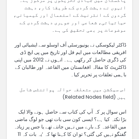
پاکستان میں جہادی تحریکوں پر مرکوز ہے۔
انہوں نے دہشت گردی کے طریقۂ کار، دہشت
گردوں کے انٹرنیٹ کے استعمال اور کیمیائی،
حیاتیاتی، شعاعی اور جوہری دہشت گردی کے
موضوعات پر بھی تحقیق کی ہے۔
ڈاکٹر لیکوسکی نے یونیورسٹی آف اوسلو سے ایشیائی اور
افریقی مطالعات میں ایم فل اور تاریخ میں پی ایچ ڈی
کی ڈگری حاصل کر رکھی ہے۔ انہوں نے 2012 میں اپنی
ڈاکٹریٹ کا مقالہ افغانستان میں القاعدہ اور طالبان کے
باہمی تعلقات پر تحریر کیا۔
اس سیکشن میں متعلقہ حوالہ پوائنٹس شامل
ہیں (Related Nodes field)
اس سوال پر کہ آپ کی کتاب سے حاصل ہونے والا ایک
بڑا نکتہ کیا ہے؟ ایسی کون سی بات تھی جو لوگ ماضی
میں القاعدہ کے بارے میں نہیں جانتے تھے یا جس پر زیادہ
گفتگو نہیں کی گئی؟ تو ان کا کہنا تھا کہ ’یہ بات کہ 11