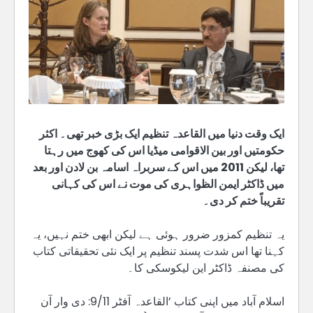
ایک وقت دنیا میں القاعدہ تنظیم ایک بڑی خبر تھی۔ اکثر
حکومتیں اور بین الاقوامی میڈیا اس کی کھوج میں رہتا
تھا، لیکن 2011 میں اس کے سربراہ اسامہ بن لادن اور بعد
میں ڈاکٹر ایمن الظواہری کی موت نے اس کی کہانی
تقریباً ختم کر دی۔
یہ تنظیم کمزور ضرور ہوئی ہے لیکن ابھی ختم نہیں، یہ
کہنا تھا اس شدت پسند تنظیم پر ایک نئی تحقیقاتی کتاب
کی مصنفہ ڈاکٹر این لیکوسکی کا۔
اسلام آباد میں اپنی کتاب ’القاعدہ آفٹر 9/11: دی وار آن