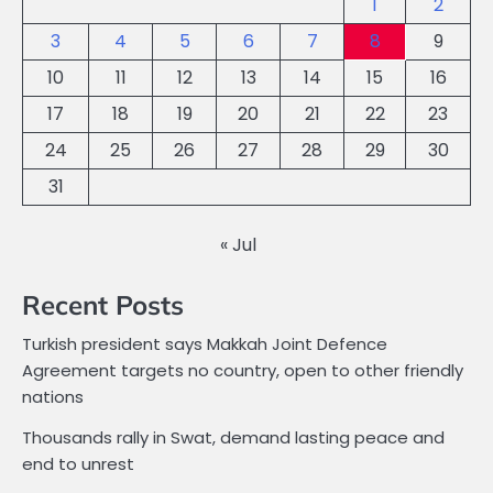
1
2
3
4
5
6
7
8
9
10
11
12
13
14
15
16
17
18
19
20
21
22
23
24
25
26
27
28
29
30
31
« Jul
Recent Posts
Turkish president says Makkah Joint Defence
Agreement targets no country, open to other friendly
nations
Thousands rally in Swat, demand lasting peace and
end to unrest