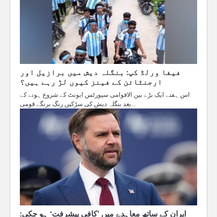
فیفا ورلڈ کپ: بنگلہ دیش میں برازیل اور
ارجنٹائن کے فینز کیوں لڑ رہے ہیں؟
اس ہفتے ایک بڑے بین الاقوامی سپورٹس ایونٹ کے شروع ہونے کے
بعد بنگلہ دیش کی سڑکیں رنگ برنگے قومی…
ایران کے ساتھ معاہدے میں ’کافی پیشرفت‘ ہو چکی: