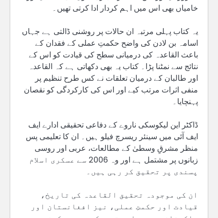
خامیاں بھی اس میں اہم کردار ادا کرتی تھیں۔
یہ کتاب پہلی مرتبہ ان حالات پر روشنی ڈالتی ہے جہاں
اسامہ بن لادن کی واضح حکمتِ عملی کے فقدان کے
باعث القاعدہ کی درمیانی سطح کی قیادت کو اس کے
نتائج سے نمٹنا پڑا۔ کتاب یہ بھی دکھاتی ہے کہ القاعدہ
اور طالبان کے درمیان تعلقات نے کس طرح تنظیم پر
منفی اثرات مرتب کیے اور اس کی کارکردگی کو نقصان
پہنچایا۔
ڈاکٹر این لیکوسکی ناروے کے دفاعی تحقیقی ادارے ایف
ایف آئی میں سینئر ریسرچ فیلو ہیں۔ ان کا تعلیمی پس
منظر مشرقِ وسطیٰ کے مطالعات، عربی اور روسی
زبانوں پر مشتمل ہے اور وہ 2006 سے عسکری اسلام
پسندی پر تحقیق کر رہی ہیں۔
ان کی موجودہ تحقیق القاعدہ کی تاریخ،
قیادت اور حکمتِ عملی، نیز افغانستان اور