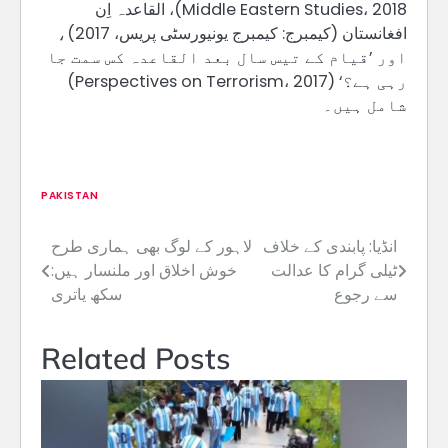
Middle Eastern Studies، 2018)، القاعدہ اِن
افغانستان (کیمبرج: کیمبرج یونیورسٹی پریس، 2017)،
اور ’قیام کے تیس سال بعد القاعدہ کس سمت جا
رہی ہے؟‘ (Perspectives on Terrorism، 2017)
شامل ہیں۔
PAKISTAN
انڈیا: پابندی کے خلاف
لاہور کے لوگ بھی ہماری طرح
Post
ٹیلی گرام کا عدالت
خوش اخلاق اور ملنسار ہیں:
navigation
سے رجوع
سکھ یاتری
Related Posts