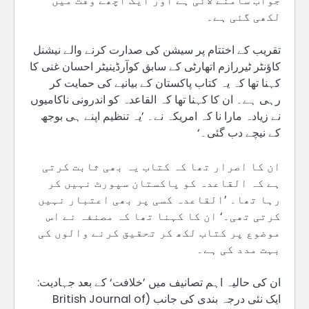
جواب سامنے لائی ہے اور ایک اچھے وقت میں
لکھی گئی ہے۔
تقریب کے اختتام پر سیشن کی صدارت کرنے والے نیشنل
کاؤنٹر ٹیررازم اتھارٹی کے سابق کوآرڈینیٹر احسان غنی کا
کہنا تھا کہ یہ کتاب پاکستان کے بیانیے کی حمایت کر
رہی ہے۔ ان کا کہنا تھا کہ القاعدہ کو اندرونی ناکامیوں
نے زیادہ مارا نا کہ امریکہ نے۔ ’یہ تنظیم اپنے ہی بوجھ
کے نیچے دب گئی۔‘
ان کا اصرار تھا کہ کتاب یہ بھی ثابت کرتی
ہے کہ القاعدہ کو پاکستان سپورٹ نہیں کر
رہا تھا۔ ’القاعدہ کسی پر بھی اعتبار نہیں
کرتی تھی۔‘ ان کا کہنا تھا کہ مصنفہ نے اس
موضوع پر کتاب لکھ کر تحقیق کرنے والوں کی
بہت مدد کی ہے۔
ان کی حالیہ اہم تصانیف میں ’خلافت‘ کے بعد جہادیت:
ایک نئی درجہ بندی کی جانب (British Journal of