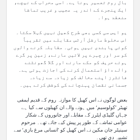
بال روم تعمیر ہونا ہے۔ اسی محراب کے نیچے،
ایک پنجرے کے اندر یہ عجیب و غریب تماشا
منعقد ہوا۔
یو ایس سی کسی بھی طرح کھیل نہیں کہلا سکتا۔
اس مخلوط مارشل آرٹس مقابلے میں تقریباً
کوئی پابندی نہیں ہوتی۔ مقابلہ کرنے والوں
کو سر اور چہرے پر لاتیں مارنے، زمین پر گرے
ہوئے حریف کو مکے مارنے اور گلا گھونٹنے
والے داؤ استعمال کرنے کی اجازت ہوتی ہے۔
فائٹرز اپنے مخالف کو زیادہ سے زیادہ
جسمانی نقصان پہنچانے کی کوشش کرتے ہیں۔
بعض لوگوں نے اس کھیل کا موازنہ روم کے قدیم ایمفی
تھیٹر ’کولوسیم‘ میں ہونے والے ان کھیلوں سے کیا ہے
جہاں گلیڈی ایٹرز کے مقابلے اور جانوروں کے شکار
عوامی تماشے کے طور پر پیش کیے جاتے تھے۔ مرحوم
سینیٹر جان مکین نے اس کھیل کو ’انسانی مرغ بازی‘ سے
تشبیہ دی تھی۔