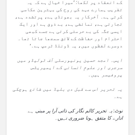
کے انعقاد پر لکھا: ’میرا خیال ہے کہ یہ
تقریب ہمارے عہد کی روح کی بہترین عکاسی
کرتی ہے۔ آخرکار یہ بھونڈی ہے، پرتشدد ہے،
تجارتی ہے، نمائشی ہے، بے ذوق ہے اور ایک
ایسی جگہ کی بے حرمتی کرتی ہے جسے کبھی
احترام اور حفاظت کے لائق سمجھا جاتا تھا۔
دوسرے لفظوں میں، یہ ڈونلڈ ٹرمپ ہے۔‘
ایس۔ امجد حسین یونیورسٹی آف ٹولیڈو میں
سرجری اور علومِ انسانی کے ایمیریٹس
پروفیسر ہیں۔
یہ تحریر اس سے قبل دی بلیڈ میں شائع ہوچکی
ہے۔
نوٹ: یہ تحریر کالم نگار کی ذاتی آرا پر مبنی ہے
ادارے کا متفق ہونا ضروری نہیں۔