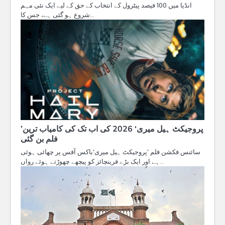
انڈیا میں 100 فیصد پیٹرول کے انتخاب کے حق کے لیے ایک نئی مہم
شروع ہو گئی ہے، جس کا…
’پروجیکٹ ہیل میری‘ 2026 کی اب تک کی کامیاب ترین
فلم بن گئی
سائنس فکشن فلم ’پروجیکٹ ہیل میری‘باکس آفس پر چھائی ہوئی
ہے اور ایک بڑے فرینچائز کو پیچھے چھوڑتے ہوئے رواں…