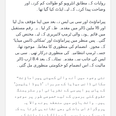
روایات کے مطابق انٹرویو کو طوالت کم کرنے اور
وضاحت پیدا کرنے کے لیے ایڈٹ کیا گیا تھا۔
پیراماؤنٹ اور سی بی ایس نے بعد میں اپنا مؤقف بدل لیا
اور 16 ملین ڈالر میں مقدمہ طے کر لیا۔ یہ رقم مستقبل
میں قائم ہونے والی ٹرمپ لائبریری کے لیے مختص کی
گئی۔ پس منظر میں پیراماؤنٹ اور ’سکائی ڈانس میڈیا‘
کے مجوزہ انضمام کی منظوری کا معاملہ موجود تھا،
جسے ٹرمپ انتظامیہ کی منظوری درکار تھی۔ سی بی
ایس کی جانب سے مقدمہ نمٹانے کے بعد 8.4 ارب ڈالر
مالیت کے اس انضمام کو حکومتی منظوری مل گئی۔
نئی وجود میں آنے والی کمپنی پیراماؤنٹ-
سکائی ڈانس میڈیا کے سربراہ ’ڈیوڈ ایلیسن‘
کے پاس یو ایس سی کے نشریاتی اور سٹریمنگ
حقوق کئی برسوں کے لیے خصوصی طور پر موجود
ہیں۔ وائٹ ہاؤس میں منعقد ہونے والا یہ
پروگرام اس بات کی بھی نشاندہی کرتا ہے کہ
ٹرمپ کے یو ایس سی کے مالک ڈینا وائٹ کے