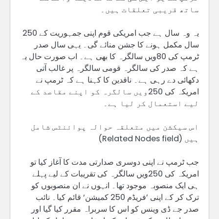
ساتھ قریبی تعلقات ہیں۔
یہ وہ سال ہے جب امریکی قوم اپنی جمہوریت کے 250
سال مکمل ہونے کا جشن منائے گی۔ یہی سال صدر
ٹرمپ کی 80ویں سالگرہ کا بھی ہے۔ اب صورت حال یہ
ہے کہ صدر کی سالگرہ قومی سالگرہ پر غالب آتی
دکھائی دے رہی ہے۔ ناقدین کا کہنا ہے کہ ٹرمپ نے
امریکہ کی 250ویں سالگرہ کو اپنے مقاصد کے
لیے استعمال کر لیا ہے۔
اس سیکشن میں متعلقہ حوالہ پوائنٹس شامل
ہیں (Related Nodes field)
جب ٹرمپ نے اپنی دوسری صدارتی مدت کا آغاز کیا تو
امریکہ کی 250ویں سالگرہ کی تقریبات کے لیے پہلے
ہی ایک منصوبہ موجود تھا۔ انہوں نے ان منصوبوں کو
ترک کر کے اپنی ’فریڈم 250 کمیشن‘ قائم کیا۔ نائب
صدر جے ڈی وینس کو اس کا سربراہ مقرر کیا گیا اور