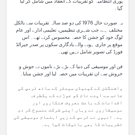
پوری انتظامیہ کو تقریبات کے انعقاد میں شامل کر لیا
گیا۔
یہ صورت حال 1976 کی دو صد سالہ تقریبات سے بالکل
مختلف ہے، جب شہری تنظیمیں، تعلیمی ادارے اور عام
لوگ خود کو جشن کا حصہ محسوس کرتے تھے۔ اس
موقع پر جاری ہونے والے یادگاری سکوں پر صدر جیرالڈ
فورڈ کی تصویر شامل نہیں تھی۔
فن اور موسیقی کی دنیا کے بڑے بڑے ناموں نے جوش و
خروش سے ان تقریبات میں حصہ لیا اور جشن منایا۔
واشنگٹن کے کینیڈی سینٹر کے ساتھ ٹرمپ کی
جانب سے اپنے نام کو جوڑنے کے یکطرفہ
اقدامات کے باعث معروف فنکاروں اور
موسیقاروں نے وہاں اپنی شرکت منسوخ کر دی
ہے۔ انہوں نے ٹرمپ کے زیرِ اہتمام موسیقی کی
تقریبات کا بھی بائیکاٹ کیا ہے۔