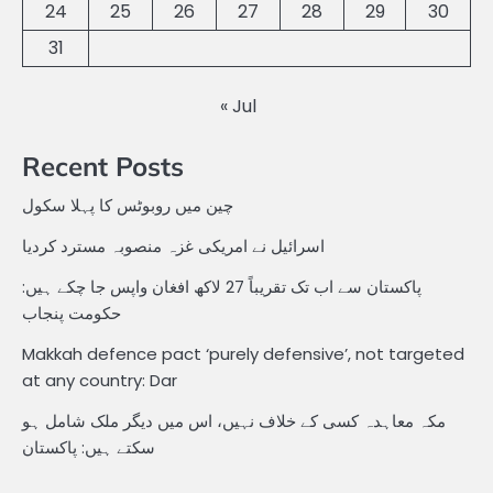
24
25
26
27
28
29
30
31
« Jul
Recent Posts
چین میں روبوٹس کا پہلا سکول
اسرائیل نے امریکی غزہ منصوبہ مسترد کردیا
پاکستان سے اب تک تقریباً 27 لاکھ افغان واپس جا چکے ہیں:
حکومت پنجاب
Makkah defence pact ‘purely defensive’, not targeted
at any country: Dar
مکہ معاہدہ کسی کے خلاف نہیں، اس میں دیگر ملک شامل ہو
سکتے ہیں: پاکستان