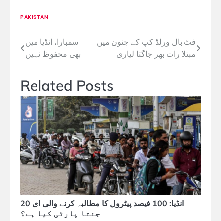
PAKISTAN
فٹ بال ورلڈ کپ کے جنون میں
سمبارا، انڈیا میں
Post
مبتلا رات بھر جاگتا لیاری
بھی محفوظ نہیں
navigation
Related Posts
انڈیا: 100 فیصد پیٹرول کا مطالبہ کرنے والی ای 20
جنتا پارٹی کیا ہے؟