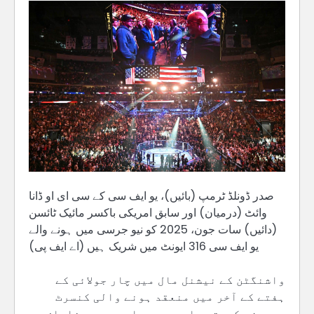
صدر ڈونلڈ ٹرمپ (بائیں)، یو ایف سی کے سی ای او ڈانا
وائٹ (درمیان) اور سابق امریکی باکسر مائیک ٹائسن
(دائیں) سات جون، 2025 کو نیو جرسی میں ہونے والے
یو ایف سی 316 ایونٹ میں شریک ہیں (اے ایف پی)
واشنگٹن کے نیشنل مال میں چار جولائی کے
ہفتے کے آخر میں منعقد ہونے والی کنسرٹ
سیریز بکھرتی جا رہی ہے۔ اس پر صدر ناراض