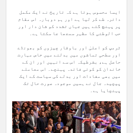
ایسا محسوس ہوتا ہے کہ تاریخ نے ایک مکمل
دائرہ طے کر لیا ہے اور ہم دوبارہ اس مقام
پر پہنچ گئے ہیں جہاں تشدد کو شان دار اور
حب الوطنی کا مظہر سمجھا جا سکتا ہے۔
ٹرمپ کو اعلیٰ اور باوقار چیزوں کو بھونڈے
اور سطحی تماشوں میں بدلنے میں خاص مہارت
حاصل ہے، بشرطیکہ اس سے انہیں اور ان کے
خاندان کو کوئی فائدہ پہنچے۔ اس معاملے
میں بھی مفادات اور بدلے کی سیاست کے ایک
پیچیدہ جال نے ہمیں موجودہ صورت حال تک
پہنچایا ہے۔