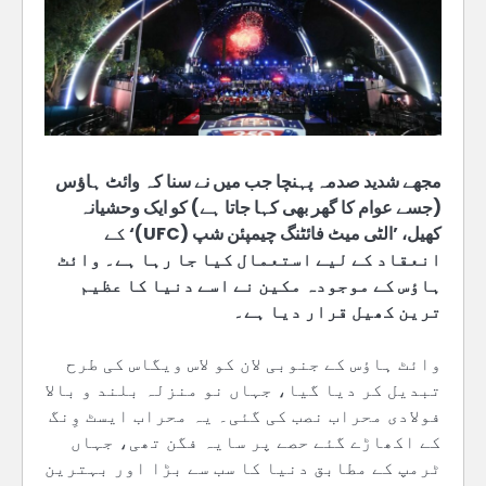
مجھے شدید صدمہ پہنچا جب میں نے سنا کہ وائٹ ہاؤس
(جسے عوام کا گھر بھی کہا جاتا ہے) کو ایک وحشیانہ
کھیل، ’الٹی میٹ فائٹنگ چیمپئن شپ (UFC)‘ کے
انعقاد کے لیے استعمال کیا جا رہا ہے۔ وائٹ
ہاؤس کے موجودہ مکین نے اسے دنیا کا عظیم
ترین کھیل قرار دیا ہے۔
وائٹ ہاؤس کے جنوبی لان کو لاس ویگاس کی طرح
تبدیل کر دیا گیا، جہاں نو منزلہ بلند و بالا
فولادی محراب نصب کی گئی۔ یہ محراب ایسٹ وِنگ
کے اکھاڑے گئے حصے پر سایہ فگن تھی، جہاں
ٹرمپ کے مطابق دنیا کا سب سے بڑا اور بہترین