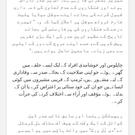
ہوئے اور فنکاروں کے عدم تعاون کی ذمہ داری
قبول کرنے کی بجائے اپنے سوشل میڈیا پلیٹ
فارم ٹروتھ سوشل پر اعلان کیا کہ وہ ’ تیسرے
درجے کے فنکاروں کی پرفارمنس کی بجائے
تاریخ کے عظیم ترین صدر کی ایک بڑی تقریر
پیش کریں گے، جسے اپنے عروج کے دور کے ایلوس
سے بھی زیادہ سامعین حاصل ہوتے ہیں۔‘
چاپلوس اور خوشامدی افراد کے ایک ایسے حلقے میں
گھرے ہوئے، جو اپنی صلاحیت کے بجائے صدر سے وفاداری
کے لیے مشہور ہیں، ٹرمپ کے قریبی مشیروں میں کوئی
ایسا نہیں جو ان کی خود ستائی پر اعتراض کرے یا ان کے
بدلتے ہوئے مؤقف اور آراء سے اختلاف کرنے کی جرأت
کرے۔
ریپبلکن رہنما اور سابق نائب صدر ڈین
کوائل کے ایک وقت کے چیف آف سٹاف بل کرسٹل
نے ’دی بُل ورک‘ میں وائٹ ہاؤس میں یو ایس سی