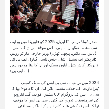
صدر ڈونلڈ ٹرمپ 12 اپریل، 2025 کو فلوریڈا میں یو ایف
سی مقابلہ دیکھ رہے ہیں۔ اس موقعے پر ان کے ہمراہ
(بائیں سے دائیں، پیچھے کھڑے) وزیر خارجہ مارکو روبیو،
ڈائریکٹر آف نیشنل انٹیلی جنس تلسی گبارڈ، ایف بی آئی
ڈائریکٹر کاش پٹیل، ایلون مسک اور ان کا بیٹا موجود ہیں
(اے ایف پی)
2024 میں ٹرمپ نے سی بی ایس کی مالک کمپنی
’پیراماؤنٹ‘ کے خلاف مقدمہ دائر کیا۔ ان کا دعویٰ تھا کہ
سی بی ایس کے پروگرام ’60 منٹس‘ کو دیے گئے انٹرویو
کی غیرمنصفانہ تدوین کی گئی۔ سی بی ایس کا مؤقف
تھا کہ اس نے کوئی غلط کام نہیں کیا، بلکہ صحافتی