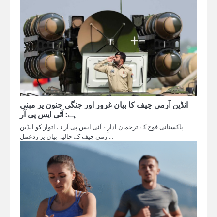
انڈین آرمی چیف کا بیان غرور اور جنگی جنون پر مبنی
ہے: آئی ایس پی آر
پاکستانی فوج کے ترجمان ادارے آئی ایس پی آر نے اتوار کو انڈین
آرمی چیف کے حالیہ بیان پر ردعمل…