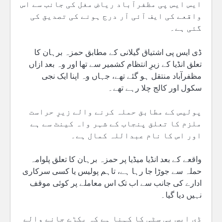
ایس ایس پی مظفرآباد ریاض مغل کی جانب سے اس
واقعے کی ایف آئی آر درج ہونے کی تصدیق کی
گئی ہے۔
ڈی ایس پی اشتیاق گیلانی کے مطابق حمزہ برہان کا
تعلق انڈیا کے زیرِ انتظام کشمیر سے تھا اور وہ بعد ازاں
مظفرآباد منتقل ہو گئے تھے، جہاں وہ اپنا ایک نجی
سکول اور کالج چلا رہے تھے۔
پولیس کے مطابق حملہ کرنے والے زیرِ حراست
ملزم کا تعلق پنجاب کے شہر واہ کینٹ سے ہے
اور اس کا نام عبداللہ کمال ہے۔
واقعے کے بعد انڈیا میڈیا پر حمزہ برہان کا تعلق پلوامہ
حملہ سے جوڑا جا رہا ہے، تاہم پولیس یا کسی سرکاری
ادارے کی جانب سے اب تک اس معاملے پر کوئی موقف
نہیں دیا گیا۔
ڈی ایس پی سٹی کا کہنا ہے کہ پکڑے جانے والے