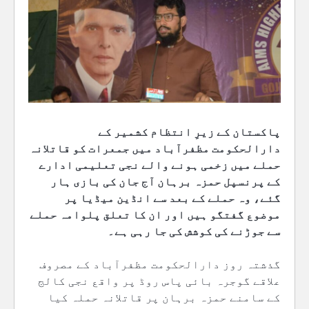
پاکستان کے زیرِ انتظام کشمیر کے
دارالحکومت مظفرآباد میں جمعرات کو قاتلانہ
حملے میں زخمی ہونے والے نجی تعلیمی ادارے
کے پرنسپل حمزہ برہان آج جان کی بازی ہار
گئے، وہ حملے کے بعد سے انڈین میڈیا پر
موضوع گفتگو ہیں اور ان کا تعلق پلوامہ حملے
سے جوڑنے کی کوشش کی جا رہی ہے۔
گذشتہ روز دارالحکومت مظفرآباد کے مصروف
علاقے گوجرہ بائی پاس روڈ پر واقع نجی کالج
کے سامنے حمزہ برہان پر قاتلانہ حملہ کیا