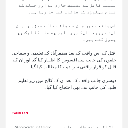
مبینہ قاتل سے تفتیش جاری ہے اور حملے کے
تمام پہلوؤں کا جائزہ لیا جا رہا ہے۔
اس واقعے میں جان سے جانے والے حمزہ برہان
اپنے پیچھے ایک بیوہ اور چھ ماہ کا ایک بچہ
چھوڑ گئے ہیں۔
قتل کے اس واقعے کے بعد مظفرآباد کے تعلیمی و سماجی
حلقوں کی جانب سے افسوس کا اظہار کیا گیا اور ان کے
قاتل کو قرار واقعی سزا دینے کا مطالبہ کیا گیا۔
دوسری جانب واقعے کے بعد ان کے کالج میں زیر تعلیم
طلبہ کی جانب سے بھی احتجاج کیا گیا۔
PAKISTAN
انڈیا کی سندھ طاس معاہدے
Grenade attack