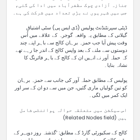
جنازہ آزادی چوک مظفرآباد میں ادا کی گئی،
جس میں شہریوں نے بڑی تعداد میں شرکت کی ہے۔
ڈپٹی سپرنٹنڈنٹ پولیس (ڈی ایس پی) سٹی اشتیاق
گیلانی کے مطابق یہ واقعہ گوجرہ کے علاقے میں اُس
وقت پیش آیا جب حمزہ برہان کالج سے باہر اپنے چند
دوستوں سے ملنے کے بعد واپس کالج کے اندر جا رہے تھے
کہ حملہ آور نے انہیں ان کے کالج کے باہر فائرنگ کا
نشانہ بنایا۔
پولیس کے مطابق حملہ آور کی جانب سے حمزہ برہان
کو تین گولیاں ماری گئیں، جن میں سے دو ان کے سر اور
ایک کمر میں لگی۔
اس سیکشن میں متعلقہ حوالہ پوائنٹس شامل
ہیں (Related Nodes field)
کالج کے سکیورٹی گارڈ کے مطابق: ’گذشتہ روز دوپہر کے