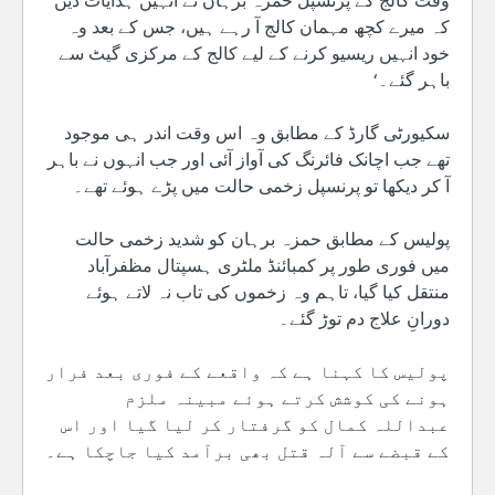
وقت کالج کے پرنسپل حمزہ برہان نے انہیں ہدایات دیں
کہ میرے کچھ مہمان کالج آ رہے ہیں، جس کے بعد وہ
خود انہیں ریسیو کرنے کے لیے کالج کے مرکزی گیٹ سے
باہر گئے۔‘
سکیورٹی گارڈ کے مطابق وہ اس وقت اندر ہی موجود
تھے جب اچانک فائرنگ کی آواز آئی اور جب انہوں نے باہر
آ کر دیکھا تو پرنسپل زخمی حالت میں پڑے ہوئے تھے۔
پولیس کے مطابق حمزہ برہان کو شدید زخمی حالت
میں فوری طور پر کمبائنڈ ملٹری ہسپتال مظفرآباد
منتقل کیا گیا، تاہم وہ زخموں کی تاب نہ لاتے ہوئے
دورانِ علاج دم توڑ گئے۔
پولیس کا کہنا ہے کہ واقعے کے فوری بعد فرار
ہونے کی کوشش کرتے ہوئے مبینہ ملزم
عبداللہ کمال کو گرفتار کر لیا گیا اور اس
کے قبضے سے آلہ قتل بھی برآمد کیا جاچکا ہے۔