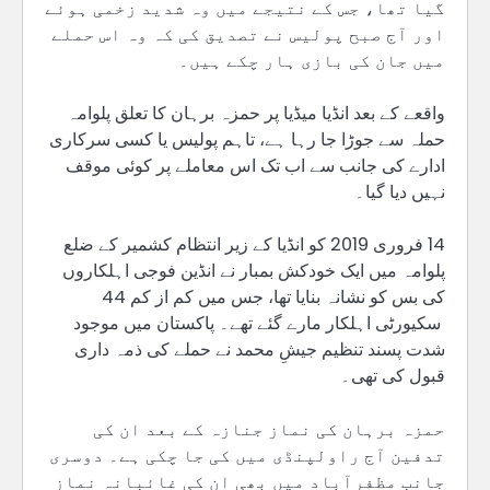
گیا تھا، جس کے نتیجے میں وہ شدید زخمی ہوئے
اور آج صبح پولیس نے تصدیق کی کہ وہ اس حملے
میں جان کی بازی ہار چکے ہیں۔
واقعے کے بعد انڈیا میڈیا پر حمزہ برہان کا تعلق پلوامہ
حملہ سے جوڑا جا رہا ہے، تاہم پولیس یا کسی سرکاری
ادارے کی جانب سے اب تک اس معاملے پر کوئی موقف
نہیں دیا گیا۔
14 فروری 2019 کو انڈیا کے زیر انتظام کشمیر کے ضلع
پلوامہ میں ایک خودکش بمبار نے انڈین فوجی اہلکاروں
کی بس کو نشانہ بنایا تھا، جس میں کم از کم 44
سکیورٹی اہلکار مارے گئے تھے۔ پاکستان میں موجود
شدت پسند تنظیم جیشِ محمد نے حملے کی ذمہ داری
قبول کی تھی۔
حمزہ برہان کی نماز جنازہ کے بعد ان کی
تدفین آج راولپنڈی میں کی جا چکی ہے۔ دوسری
جانب مظفرآباد میں بھی ان کی غائبانہ نماز