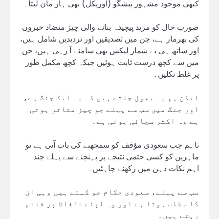
کبھی موجود مشہور پیشگو (اوریکل) بھی ہار مان لیتا۔
صورتِ حال کو مزید پیچیدہ بنانے والی چیز متضاد خبروں
کی بھرمار ہے، جن میں تصدیقیں اور تردیدیں شامل ہیں،
اور ساتھ ہی بے شمار لیکس بھی سامنے آ رہی ہیں، جن
میں سے کچھ درست ثابت ہوئیں جبکہ کچھ مکمل طور
پر غلط نکلیں۔
لیکن ہم یہ بھول جاتے ہیں کہ یہ ایک جنگ ہے،
اور جنگ میں سب سے پہلے جو چیز متاثر ہوتی
ہے وہ اکثر سچائی ہوتی ہے۔
تاہم جب سعودی مؤقف کو سمجھنے کی بات آتی ہے تو
ماہرین کو کسی حتمی نتیجے پر پہنچنے سے پہلے چند
اہم نکات ذہن میں رکھنے چاہئیں۔
سب سے پہلے، سعودی حکام جو کہتے ہیں وہی ان
کا مطلب ہوتا ہے اور وہ اپنے الفاظ پر قائم
رہتے ہیں۔