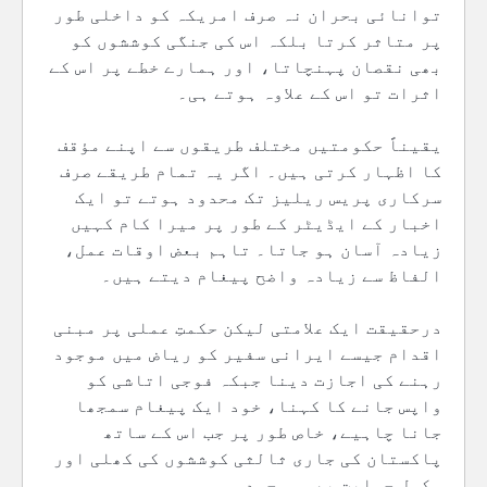
توانائی بحران نہ صرف امریکہ کو داخلی طور
پر متاثر کرتا بلکہ اس کی جنگی کوششوں کو
بھی نقصان پہنچاتا، اور ہمارے خطے پر اس کے
اثرات تو اس کے علاوہ ہوتے ہی۔
یقیناً حکومتیں مختلف طریقوں سے اپنے مؤقف
کا اظہار کرتی ہیں۔ اگر یہ تمام طریقے صرف
سرکاری پریس ریلیز تک محدود ہوتے تو ایک
اخبار کے ایڈیٹر کے طور پر میرا کام کہیں
زیادہ آسان ہو جاتا۔ تاہم بعض اوقات عمل،
الفاظ سے زیادہ واضح پیغام دیتے ہیں۔
درحقیقت ایک علامتی لیکن حکمتِ عملی پر مبنی
اقدام جیسے ایرانی سفیر کو ریاض میں موجود
رہنے کی اجازت دینا جبکہ فوجی اتاشی کو
واپس جانے کا کہنا، خود ایک پیغام سمجھا
جانا چاہیے، خاص طور پر جب اس کے ساتھ
پاکستان کی جاری ثالثی کوششوں کی کھلی اور
مکمل حمایت بھی موجود ہو۔