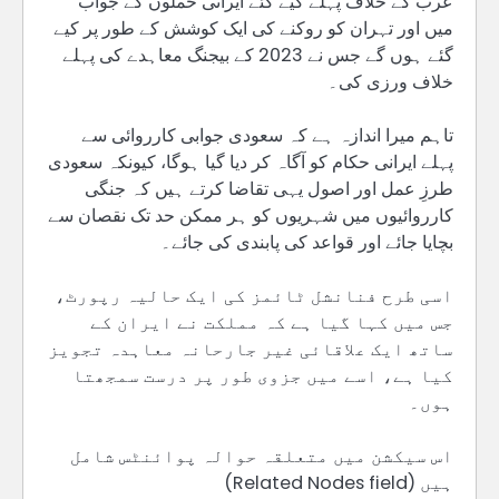
عرب کے خلاف پہلے کیے گئے ایرانی حملوں کے جواب
میں اور تہران کو روکنے کی ایک کوشش کے طور پر کیے
گئے ہوں گے جس نے 2023 کے بیجنگ معاہدے کی پہلے
خلاف ورزی کی۔
تاہم میرا اندازہ ہے کہ سعودی جوابی کارروائی سے
پہلے ایرانی حکام کو آگاہ کر دیا گیا ہوگا، کیونکہ سعودی
طرزِ عمل اور اصول یہی تقاضا کرتے ہیں کہ جنگی
کارروائیوں میں شہریوں کو ہر ممکن حد تک نقصان سے
بچایا جائے اور قواعد کی پابندی کی جائے۔
اسی طرح فنانشل ٹائمز کی ایک حالیہ رپورٹ،
جس میں کہا گیا ہے کہ مملکت نے ایران کے
ساتھ ایک علاقائی غیر جارحانہ معاہدہ تجویز
کیا ہے، اسے میں جزوی طور پر درست سمجھتا
ہوں۔
اس سیکشن میں متعلقہ حوالہ پوائنٹس شامل
ہیں (Related Nodes field)