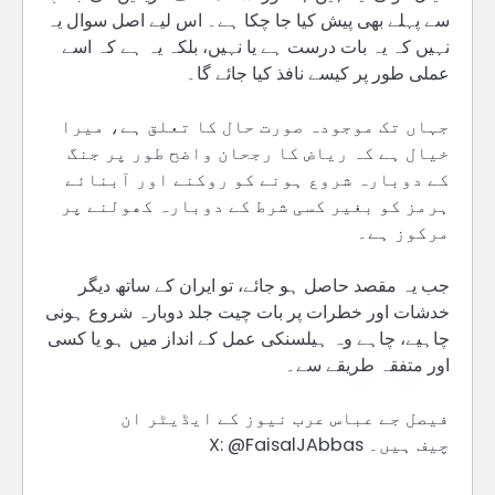
سے پہلے بھی پیش کیا جا چکا ہے۔ اس لیے اصل سوال یہ
نہیں کہ یہ بات درست ہے یا نہیں، بلکہ یہ ہے کہ اسے
عملی طور پر کیسے نافذ کیا جائے گا۔
جہاں تک موجودہ صورت حال کا تعلق ہے، میرا
خیال ہے کہ ریاض کا رجحان واضح طور پر جنگ
کے دوبارہ شروع ہونے کو روکنے اور آبنائے
ہرمز کو بغیر کسی شرط کے دوبارہ کھولنے پر
مرکوز ہے۔
جب یہ مقصد حاصل ہو جائے، تو ایران کے ساتھ دیگر
خدشات اور خطرات پر بات چیت جلد دوبارہ شروع ہونی
چاہیے، چاہے وہ ہیلسنکی عمل کے انداز میں ہو یا کسی
اور متفقہ طریقے سے۔
فیصل جے عباس عرب نیوز کے ایڈیٹر ان
چیف ہیں۔ X: @FaisalJAbbas