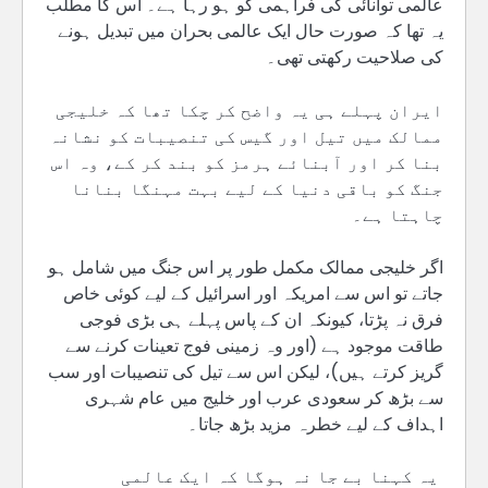
عالمی توانائی کی فراہمی کو ہو رہا ہے۔ اس کا مطلب
یہ تھا کہ صورت حال ایک عالمی بحران میں تبدیل ہونے
کی صلاحیت رکھتی تھی۔
ایران پہلے ہی یہ واضح کر چکا تھا کہ خلیجی
ممالک میں تیل اور گیس کی تنصیبات کو نشانہ
بنا کر اور آبنائے ہرمز کو بند کر کے، وہ اس
جنگ کو باقی دنیا کے لیے بہت مہنگا بنانا
چاہتا ہے۔
اگر خلیجی ممالک مکمل طور پر اس جنگ میں شامل ہو
جاتے تو اس سے امریکہ اور اسرائیل کے لیے کوئی خاص
فرق نہ پڑتا، کیونکہ ان کے پاس پہلے ہی بڑی فوجی
طاقت موجود ہے (اور وہ زمینی فوج تعینات کرنے سے
گریز کرتے ہیں)، لیکن اس سے تیل کی تنصیبات اور سب
سے بڑھ کر سعودی عرب اور خلیج میں عام شہری
اہداف کے لیے خطرہ مزید بڑھ جاتا۔
یہ کہنا بے جا نہ ہوگا کہ ایک عالمی