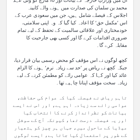
ان میں وزارتِ خارجہ کے بیانات اور 10 مارچ کو ولی عہد
محمد بن سلمان کی صدارت میں ہونے والے کابینہ
اجلاس کے فیصلے شامل ہیں، جن میں سعودی عرب کے
اس ’مکمل حق‘ کا اعادہ کیا گیا کہ وہ اپنی سلامتی،
خودمختاری اور علاقائی سالمیت کے تحفظ کے لیے تمام
ضروری اقدامات کرے گا اور کسی بھی جارحیت کا
مقابلہ کرے گا۔
کچھ لوگوں نے اس مؤقف کو محض رسمی بیان قرار دیا،
جبکہ کچھ نے ریاض پر ’حد سے زیادہ نرم‘ ہونے کا الزام
عائد کیا اور کہا کہ عوامی رائے کو مطمئن کرنے کے لیے
زیادہ سخت مؤقف اپنانا چاہیے تھا۔
تاہم ریاض نے فیصلہ کیا کہ عوام کی حفاظت،
عوامی رائے سے زیادہ اہم ہے، اور اس نے ایسے
بیانات کو نظرانداز کرنے کا انتخاب کیا
اور یہ فیصلہ درست تھا، کیونکہ آج کے سوشل
میڈیا کے ماحول میں، جہاں ہر چیز کو ہتھیار
کے طور پر استعمال کیا جاتا ہے، ایسے لوگوں