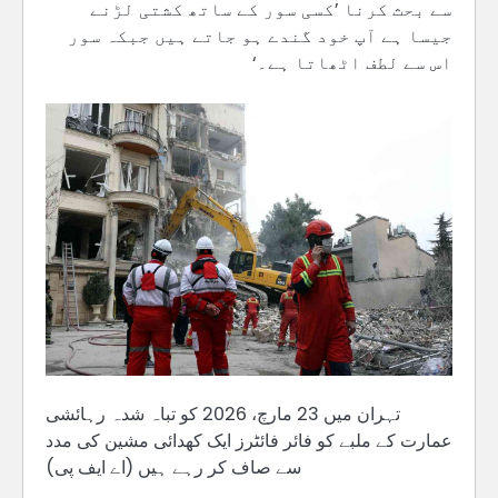
سے بحث کرنا ’کسی سور کے ساتھ کشتی لڑنے
جیسا ہے آپ خود گندے ہو جاتے ہیں جبکہ سور
اس سے لطف اٹھاتا ہے۔‘
تہران میں 23 مارچ، 2026 کو تباہ شدہ رہائشی
عمارت کے ملبے کو فائر فائٹرز ایک کھدائی مشین کی مدد
سے صاف کر رہے ہیں (اے ایف پی)