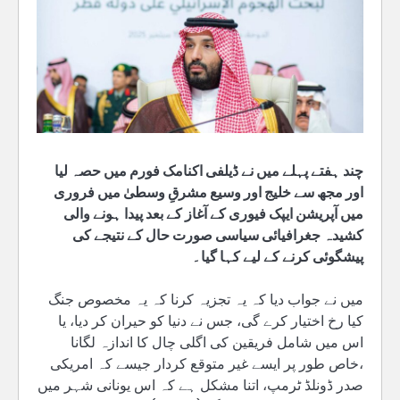
چند ہفتے پہلے میں نے ڈیلفی اکنامک فورم میں حصہ لیا
اور مجھ سے خلیج اور وسیع مشرقِ وسطیٰ میں فروری
میں آپریشن ایپک فیوری کے آغاز کے بعد پیدا ہونے والی
کشیدہ جغرافیائی سیاسی صورت حال کے نتیجے کی
پیشگوئی کرنے کے لیے کہا گیا۔
میں نے جواب دیا کہ یہ تجزیہ کرنا کہ یہ مخصوص جنگ
کیا رخ اختیار کرے گی، جس نے دنیا کو حیران کر دیا، یا
اس میں شامل فریقین کی اگلی چال کا اندازہ لگانا
،خاص طور پر ایسے غیر متوقع کردار جیسے کہ امریکی
صدر ڈونلڈ ٹرمپ، اتنا مشکل ہے کہ اس یونانی شہر میں