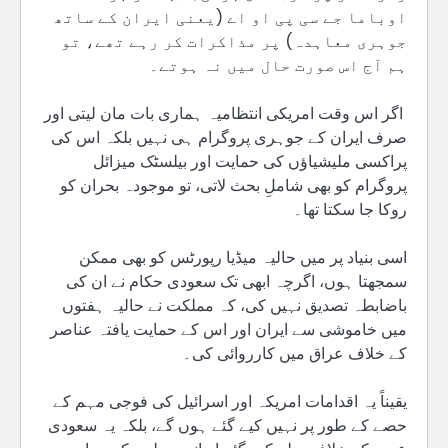
اوباما جے سی پی او اے (یعنی ایران کے ساتھ
جوہری معاہدہ) پر مذاکرات کر رہے تھے، تو
ہم آج اس صورت حال میں نہ ہوتے۔
اگر اس وقت امریکی انتظامیہ ہماری بات مان لیتی اور
صرف ایران کے جوہری پروگرام ہی نہیں بلکہ اس کی
پراکسی ملیشیاؤں کی حمایت اور بیلسٹک میزائل
پروگرام کو بھی شاملِ بحث لاتی، تو موجودہ بحران کو
روکا جا سکتا تھا۔
اسی بنیاد پر میں حالیہ میڈیا رپورٹس کو بھی ممکن
سمجھتا ہوں، اگرچہ ابھی تک سعودی حکام نے ان کی
باضابطہ تصدیق نہیں کی، کہ مملکت نے حالیہ ہفتوں
میں خاموشی سے ایران اور اس کے حمایت یافتہ عناصر
کے خلاف عراق میں کارروائی کی۔
یقیناً یہ اقدامات امریکہ اور اسرائیل کی فوجی مہم کے
حصے کے طور پر نہیں کیے گئے ہوں گے، بلکہ یہ سعودی