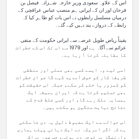
اس کے علاوہ سعودی وزیرِ خارجہ شہزادہ فیصل بن
فرحان اور ان کے ایرانی ہم منصب عباس عراقچی کے
درمیان مسلسل رابطوں نے اس بات کو ظاہر کیا کہ
رابطے کے دروازے بند نہیں کیے گئے۔
یقیناً ریاض طویل عرصے سے ایرانی حکومت کے منفی
عزائم سے آگاہ ہے اور 1979 سے اب تک اس کے خطرات
کا مقابلہ کرتا آ رہا ہے۔
اسی لیے وہ ایسے کسی بھی عملی اور منطقی
طریقۂ کار کو خوش آمدید کہے گا جو ان خطرات
کو کمزور یا ختم کر سکے، جبکہ اس حقیقت کو
بھی تسلیم کرتا ہے کہ ایران ہمیشہ ایک
ہمسایہ ملک رہے گا، اور کسی غلط قدم کے
نتائج نہایت سنگین ہو سکتے ہیں۔
اس حوالے سے ایک مضبوط دلیل یہ دی جا سکتی
ہے کہ اگر امریکہ نے ایک دہائی پہلے ہماری
وارننگز پر توجہ دی ہوتی، جب صدر براک