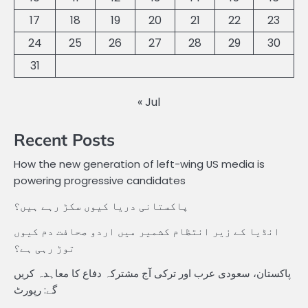
17
18
19
20
21
22
23
24
25
26
27
28
29
30
31
« Jul
Recent Posts
How the new generation of left-wing US media is
powering progressive candidates
پاکستانی دریا کیوں سکڑ رہے ہیں؟
انڈیا کے زیر انتظام کشمیر میں اردو صحافت دم کیوں
توڑ رہی ہے؟
پاکستان، سعودی عرب اور ترکی آج مشترکہ دفاع کا معاہدہ کریں
گے: رپورٹ