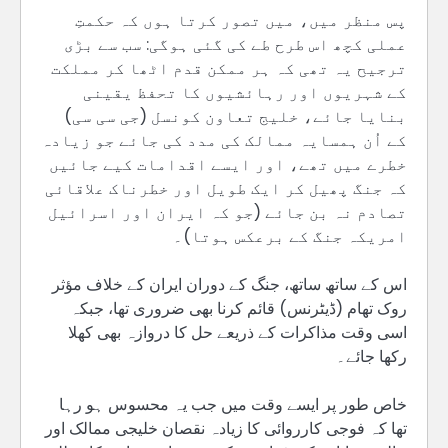
پس منظر میں، میں تصور کرتا ہوں کہ حکمتِ
عملی کچھ اس طرح طے کی گئی ہوگی: سب سے بڑی
ترجیح یہ تھی کہ ہر ممکن قدم اٹھا کر مملکت
کے شہریوں اور رہائشیوں کا تحفظ یقینی
بنایا جائے، خلیج تعاون کونسل (جی سی سی)
کے اُن ہمسایہ ممالک کی مدد کی جائے جو زیادہ
خطرے میں تھے، اور ایسے اقدامات کیے جائیں
کہ جنگ پھیل کر ایک طویل اور خطرناک علاقائی
تصادم نہ بن جائے (جو کہ ایران اور اسرائیل
امریکہ جنگ کے برعکس ہوتا)۔
اس کے ساتھ ساتھ، جنگ کے دوران ایران کے خلاف مؤثر
روک تھام (ڈیٹرنس) قائم کرنا بھی ضروری تھا، جبکہ
اسی وقت مذاکرات کے ذریعے حل کا دروازہ بھی کھلا
رکھا جائے۔
خاص طور پر ایسے وقت میں جب یہ محسوس ہو رہا
تھا کہ فوجی کارروائی کا زیادہ نقصان خلیجی ممالک اور