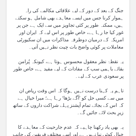
جنگ کے بعد کے دور کے لیے علاقائی مکالمے کی راہ
ہموار کرنا جس میں ایسے معاہدے بھی شامل ہو سکتے
ہیں، ممکنہ طور پر کئی تجاویز میں سے ایک ہے جن پر
غور کیا جا رہا ہے، خاص طور پر اس لیے کہ ایران اور
امریکہ کے درمیان دوطرفہ مذاکرات میں ان سکیورٹی
معاملات پر کوئی واضح بات چیت نظر نہیں آتی۔
یہ نقطۂ نظر معقول محسوس ہوتا ہے، کیونکہ پُرامن
بقائے باہمی سب کے مفادات کے لیے مفید ہے، خاص طور
پر سعودی عرب کے لیے۔
تاہم یہ کہنا درست نہیں ہوگا کہ اس وقت ریاض ان
میں سے کسی حل کو ’آگے بڑھا‘ رہا ہے؛ میرا خیال ہے
کہ اس کے بجائے تمام آپشنز پہلے شراکت داروں کے ساتھ
زیرِ بحث لائے جائیں گے۔
یہ بھی یاد رکھنا چاہیے کہ عدم جارحیت کے معاہدے کا
خیال کوئی نیا نہیں ہے اور اسے مختلف فریقین کی جانب