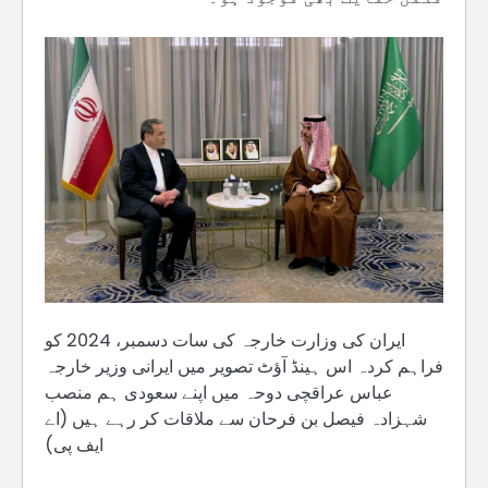
ایران کی وزارت خارجہ کی سات دسمبر، 2024 کو
فراہم کردہ اس ہینڈ آؤٹ تصویر میں ایرانی وزیر خارجہ
عباس عراقچی دوحہ میں اپنے سعودی ہم منصب
شہزادہ فیصل بن فرحان سے ملاقات کر رہے ہیں (اے
ایف پی)