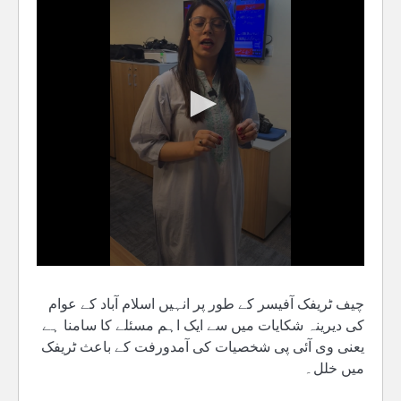
چیف ٹریفک آفیسر کے طور پر انہیں اسلام آباد کے عوام
کی دیرینہ شکایات میں سے ایک اہم مسئلے کا سامنا ہے
یعنی وی آئی پی شخصیات کی آمدورفت کے باعث ٹریفک
میں خلل۔