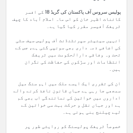
پولیس سروس آف پاکستان کی گریڈ 18 کی افسر
کائنات اظہر خان کو اس ماہ اسلام آباد کا چیف
ٹریفک آفیسر مقرر کیا گیا ہے۔
انہیں سینیئر سپرنٹنڈنٹ آف پولیس سیف سٹی
کی اضافی ذمہ داری بھی سونپی گئی ہے، جس کے
تحت وہ وفاقی دارالحکومت میں ٹریفک
انتظامات اور سڑکوں کی حفاظت کی نگران
ہیں۔
ان کی تقرری ایک ایسے ملک میں اہم سنگ میل
سمجھی جا رہی ہے جہاں قانون نافذ کرنے والے
اداروں میں خواتین کی نمائندگی اب بھی کم
ہے اور جہاں نقل و حرکت بہت سی خواتین کے
لیے چیلنج بنی ہوئی ہے۔
خصوصاً ٹریفک پولیسنگ کو روایتی طور پر