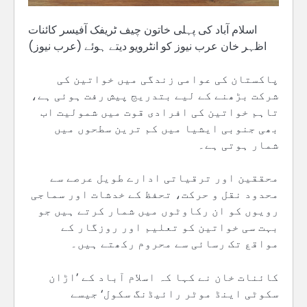
اسلام آباد کی پہلی خاتون چیف ٹریفک آفیسر کائنات
اظہر خان عرب نیوز کو انٹرویو دیتے ہوئے (عرب نیوز)
پاکستان کی عوامی زندگی میں خواتین کی
شرکت بڑھنے کے لیے بتدریج پیش رفت ہوئی ہے،
تاہم خواتین کی افرادی قوت میں شمولیت اب
بھی جنوبی ایشیا میں کم ترین سطحوں میں
شمار ہوتی ہے۔
محققین اور ترقیاتی ادارے طویل عرصے سے
محدود نقل و حرکت، تحفظ کے خدشات اور سماجی
رویوں کو ان رکاوٹوں میں شمار کرتے ہیں جو
بہت سی خواتین کو تعلیم اور روزگار کے
مواقع تک رسائی سے محروم رکھتے ہیں۔
کائنات خان نے کہا کہ اسلام آباد کے ’اڑان
سکوٹی اینڈ موٹر رائیڈنگ سکول‘ جیسے