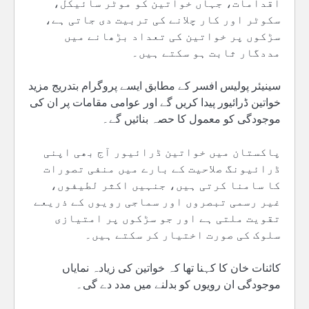
اقدامات، جہاں خواتین کو موٹر سائیکل،
سکوٹر اور کار چلانے کی تربیت دی جاتی ہے،
سڑکوں پر خواتین کی تعداد بڑھانے میں
مددگار ثابت ہو سکتے ہیں۔
سینیئر پولیس افسر کے مطابق ایسے پروگرام بتدریج مزید
خواتین ڈرائیور پیدا کریں گے اور عوامی مقامات پر ان کی
موجودگی کو معمول کا حصہ بنائیں گے۔
پاکستان میں خواتین ڈرائیور آج بھی اپنی
ڈرائیونگ صلاحیت کے بارے میں منفی تصورات
کا سامنا کرتی ہیں، جنہیں اکثر لطیفوں،
غیر رسمی تبصروں اور سماجی رویوں کے ذریعے
تقویت ملتی ہے اور جو سڑکوں پر امتیازی
سلوک کی صورت اختیار کر سکتے ہیں۔
کائنات خان کا کہنا تھا کہ خواتین کی زیادہ نمایاں
موجودگی ان رویوں کو بدلنے میں مدد دے گی۔