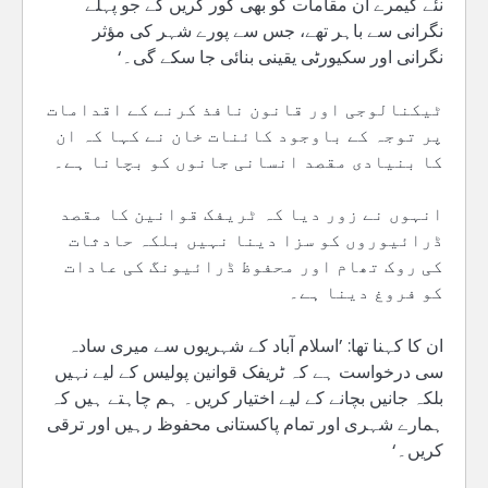
نئے کیمرے ان مقامات کو بھی کور کریں گے جو پہلے
نگرانی سے باہر تھے، جس سے پورے شہر کی مؤثر
نگرانی اور سکیورٹی یقینی بنائی جا سکے گی۔‘
ٹیکنالوجی اور قانون نافذ کرنے کے اقدامات
پر توجہ کے باوجود کائنات خان نے کہا کہ ان
کا بنیادی مقصد انسانی جانوں کو بچانا ہے۔
انہوں نے زور دیا کہ ٹریفک قوانین کا مقصد
ڈرائیوروں کو سزا دینا نہیں بلکہ حادثات
کی روک تھام اور محفوظ ڈرائیونگ کی عادات
کو فروغ دینا ہے۔
ان کا کہنا تھا: ’اسلام آباد کے شہریوں سے میری سادہ
سی درخواست ہے کہ ٹریفک قوانین پولیس کے لیے نہیں
بلکہ جانیں بچانے کے لیے اختیار کریں۔ ہم چاہتے ہیں کہ
ہمارے شہری اور تمام پاکستانی محفوظ رہیں اور ترقی
کریں۔‘