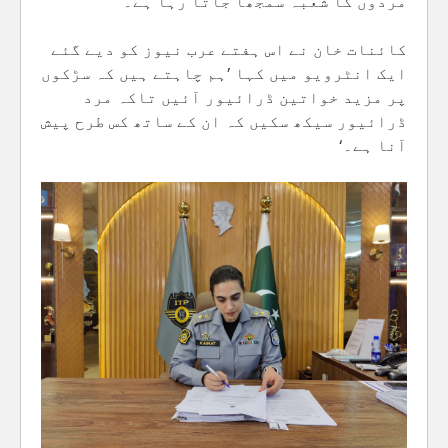
مردوں کا شعبہ سمجھا جاتا رہا ہے۔
کائنات خان نے اس ہفتے عرب نیوز کو دیے گئے
ایک انٹرویو میں کہا ’ہم چاہتے ہیں کہ سڑکوں
پر مزید خواتین ڈرائیور آئیں تاکہ مرد
ڈرائیور سیکھ سکیں کہ ان کے ساتھ کس طرح پیش
آنا ہے۔‘