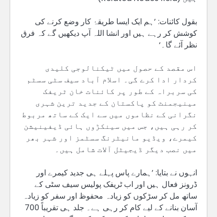
بقول کائنات: ’ہم ایک ایسا طریقۂ کار وضع کرنے کی
کوشش کر رہے ہیں اور انشا اللہ آپ دیکھیں گے کہ فرق
نظر آئے گا۔‘
اس مقصد کے حصول میں ٹیکنالوجی کلیدی
کردار ادا کرے گی۔ اسلام آباد سیف سٹی سسٹم
کی سربراہ کے طور پر کائنات خان ٹریفک
مینیجمنٹ کو پاکستان کے جدید ترین شہری
نگرانی کے نظاموں میں سے ایک کے ساتھ مربوط
کر رہی ہیں، جس میں سینکڑوں ہائی ڈیفینیشن
کیمرے، ویڈیو مانیٹرنگ سسٹمز اور شہر بھر
میں نصب دیگر ڈیجیٹل آلات شامل ہیں۔
انہوں نے بتایا: ’ہمارے پاس پہلے ہی جدید کیمرے اور
ڈرونز فعال ہیں اور اب ٹریفک پولیس سیف سٹی کے
ساتھ مل کر سڑکوں کو زیادہ محفوظ اور سفر کو زیادہ
آسان بنانے کے لیے کام کر رہی ہے۔ جلد ہی تقریباً 700