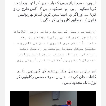
انہوں نے مرد ڈرائیوروں کے بارے میں کہا ’وہ برداشت
کرنا سیکھتے ہیں۔ وہ سیکھتے ہیں کہ کس طرح برتاؤ
کرنا ہے اور اگر وہ ایسا نہیں کریں گے تو پھر پولیس
قانون کے مطابق کارروائی کرے گی۔‘
ان کے یہ ریمارکس سابق وفاقی وزیر اطلاعات
فواد چوہدری کے اس بیان کے چند روز بعد
سامنے آئے جس میں انہوں نے ان کی تقرری سے
متعلق سوشل میڈیا پوسٹس پر ردعمل دیتے
ہوئے کہا تھا کہ زیادہ تر خواتین پولیس
افسران کے طور پر ’مکمل ناکارہ‘ ہوتی ہیں۔
اس بیان پر سوشل میڈیا پر تنقید کی گئی تھی۔ تاہم
کائنات خان کی ذمہ داریاں صرف صنفی رکاوٹوں کو
توڑنے تک محدود نہیں۔