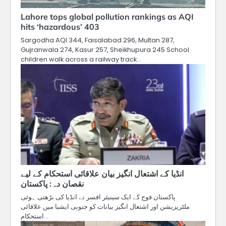
Lahore tops global pollution rankings as AQI
hits ‘hazardous’ 403
Sargodha AQI 344, Faisalabad 296, Multan 287,
Gujranwala 274, Kasur 257, Sheikhupura 245 School
children walk across a railway track…
انڈیا کے اشتعال انگیز بیان علاقائی استحکام کے لیے
نقصان دہ: پاکستان
پاکستان فوج کے ایک سینیئر افسر نے انڈیا کی بڑھتی ہوئی
ملٹریزیشن اور اشتعال انگیز بیانات کو جنوبی ایشیا میں علاقائی
استحکام…