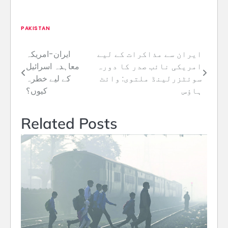
PAKISTAN
ایران سے مذاکرات کے لیے
ایران-امریکہ
Post
امریکی نائب صدر کا دورہ
معاہدہ اسرائیل
navigation
سوئٹزرلینڈ ملتوی: وائٹ
کے لیے خطرہ
ہاؤس
کیوں؟
Related Posts