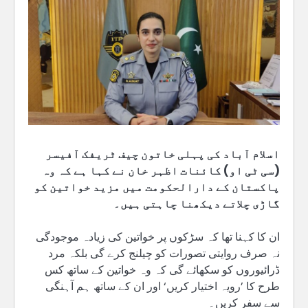
اسلام آباد کی پہلی خاتون چیف ٹریفک آفیسر
(سی ٹی او) کائنات اظہر خان نے کہا ہے کہ وہ
پاکستان کے دارالحکومت میں مزید خواتین کو
گاڑی چلاتے دیکھنا چاہتی ہیں۔
ان کا کہنا تھا کہ سڑکوں پر خواتین کی زیادہ موجودگی
نہ صرف روایتی تصورات کو چیلنج کرے گی بلکہ مرد
ڈرائیوروں کو سکھائے گی کہ وہ خواتین کے ساتھ کس
طرح کا ’رویہ اختیار کریں‘ اور ان کے ساتھ ہم آہنگی
سے سفر کریں۔