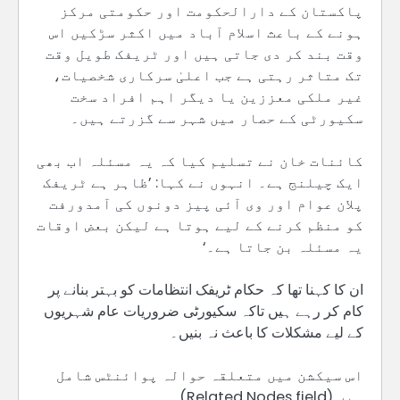
پاکستان کے دارالحکومت اور حکومتی مرکز
ہونے کے باعث اسلام آباد میں اکثر سڑکیں اس
وقت بند کر دی جاتی ہیں اور ٹریفک طویل وقت
تک متاثر رہتی ہے جب اعلیٰ سرکاری شخصیات،
غیر ملکی معززین یا دیگر اہم افراد سخت
سکیورٹی کے حصار میں شہر سے گزرتے ہیں۔
کائنات خان نے تسلیم کیا کہ یہ مسئلہ اب بھی
ایک چیلنج ہے۔ انہوں نے کہا: ’ظاہر ہے ٹریفک
پلان عوام اور وی آئی پیز دونوں کی آمدورفت
کو منظم کرنے کے لیے ہوتا ہے لیکن بعض اوقات
یہ مسئلہ بن جاتا ہے۔‘
ان کا کہنا تھا کہ حکام ٹریفک انتظامات کو بہتر بنانے پر
کام کر رہے ہیں تاکہ سکیورٹی ضروریات عام شہریوں
کے لیے مشکلات کا باعث نہ بنیں۔
اس سیکشن میں متعلقہ حوالہ پوائنٹس شامل
ہیں (Related Nodes field)