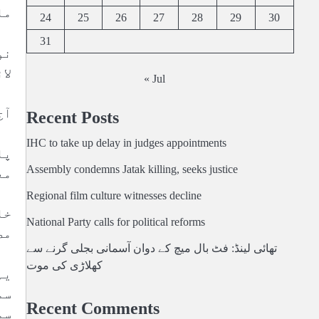
مل
24
25
26
27
28
29
30
31
نو
لا
« Jul
آج
Recent Posts
IHC to take up delay in judges appointments
پا
Assembly condemns Jatak killing, seeks justice
مع
Regional film culture witnesses decline
خا
National Party calls for political reforms
مص
تھائی لینڈ: فٹ بال میچ کے دوان آسمانی بجلی گرنے سے
کھلاڑی کی موت
یہ
سم
Recent Comments
سم