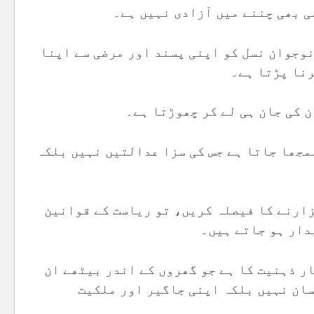
ی بھی چننے میں آزادی نہیں ہے۔
وجوان نسل کو اپنی پسند اور مرضی سے اپنا
رنا پڑتا ہے۔
ن کی جان ہی لے کر چھوڑتا ہے۔
سمجھا جاتا ہے جس کی سزا عدالتیں نہیں بلکہ
زارنے کا فیصلہ کریں، تو ریاست کے قوانین
دار ہو جاتے ہیں۔
ر ذہنیت کا ہے جو گھروں کے اندر بیٹھے ان
سان نہیں بلکہ اپنی جاگیر اور ملکیت