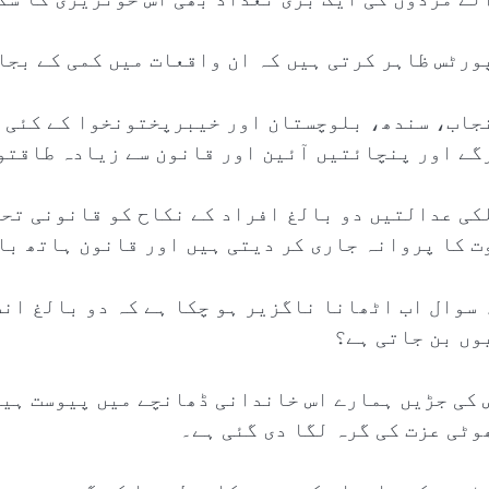
ورٹس ظاہر کرتی ہیں کہ ان واقعات میں کمی کے بجا
جاب، سندھ، بلوچستان اور خیبرپختونخوا کے کئی ع
گے اور پنچائتیں آئین اور قانون سے زیادہ طاقتو
کی عدالتیں دو بالغ افراد کے نکاح کو قانونی تحف
ت کا پروانہ جاری کر دیتی ہیں اور قانون ہاتھ با
 سوال اب اٹھانا ناگزیر ہو چکا ہے کہ دو بالغ ان
وں بن جاتی ہے؟
 کی جڑیں ہمارے اس خاندانی ڈھانچے میں پیوست ہیں
وٹی عزت کی گرہ لگا دی گئی ہے۔