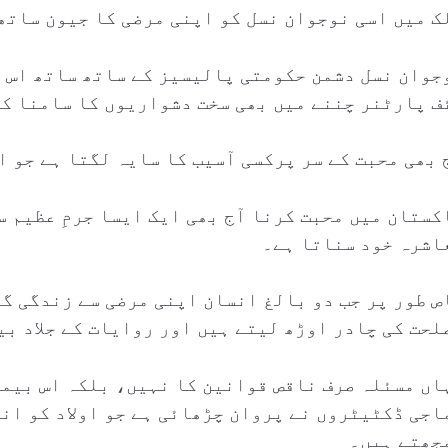
ک میں اسی نوجوان نسل کو اپنی مرضی کا جیون ساتھ
جوان نسل دشمن حکومتی پالیسیز کے ساتھ ساتھ اس ن
ئف پارٹنر چننے میں بھی سخت دشواریوں کا سامنا ک
 بھی محبت کے سر پرکسی آسیب کا سایہ لگتا ہے جو ا
کستان میں محبت کرنا آج بھی ایک ایسا جرمِ عظیم 
اشرہ خود سناتا ہے۔
ص طور پر جب دو بالغ انسان اپنی مرضی سے زندگی گ
لحت کی چادر اوڑھ لیتے ہیں اور روایات کے جلاد بی
اں مسئلہ صرف ناقص قوانین کا نہیں، بلکہ اس بیما
اجی ڈکٹیٹروں نے پروان چڑھائی ہے جو اولاد کو ان
جھتے ہیں۔