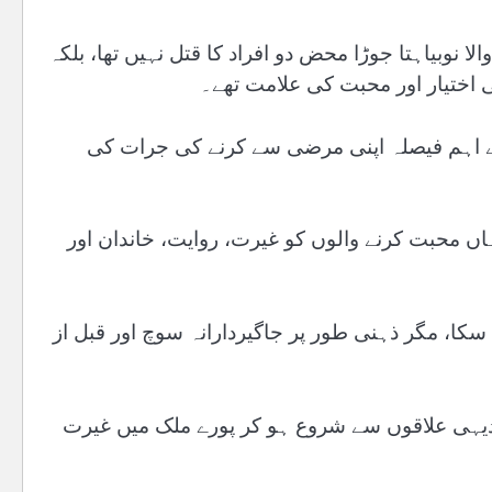
نوبیاہتا جوڑا محض دو افراد کا قتل نہیں تھا، بلکہ
 اختیار اور محبت کی علامت تھے۔
سے اہم فیصلہ اپنی مرضی سے کرنے کی جرات کی
ں محبت کرنے والوں کو غیرت، روایت، خاندان اور
سکا، مگر ذہنی طور پر جاگیردارانہ سوچ اور قبل از
دھ کے دیہی علاقوں سے شروع ہو کر پورے ملک میں غیرت