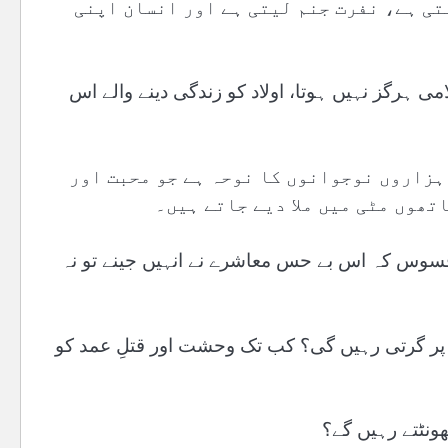
تی ہے، نفرت جنم لیتی ہے اور انسان اپنی
می ہرگز نہیں ہوتا، اولاد کو زندگی دینے والے اس
 ہزاروں نوجوانوں کا نوحہ ہے جو محبت اور
تھوں مٹی میں ملا دیے جاتے ہیں۔
ر افسوس کہ اس بے حس معاشرے نے انہیں جینے تو نہ
پر گرتی رہیں گی؟ کب تک وحشت اور قتلِ عمد کو
ھونٹتے رہیں گے؟