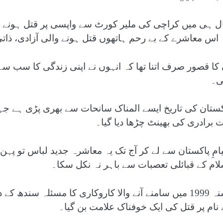
ل ہی میں کراچی کی ملیر کورٹ سے واپسی پر قتل ہونے والا 
 اس معاشرے کے بے رحم ہاتھوں قتل ہونے والی آزادی، ذاتی
 کا قصور صرف اتنا تھا کہ انہوں نے اپنی زندگی کا سب 
ی۔
کستان کی تاریخ ایسے المناک سانحات سے بھری پڑی ہے جہا
ت برادری کی بھینٹ چڑھا دیا گیا۔
امِ پاکستان سے لے کر آج تک یہ معاشرہ جدید لباس تو پہن 
لام کے قبائلی تعصبات سے باہر نہ نکل سکا۔
سنہ 1999 میں سامنے آنے والا کاروکاری کا مسئلہ سن
 نام پر قتل کی ایک خوفناک علامت بن گیا۔