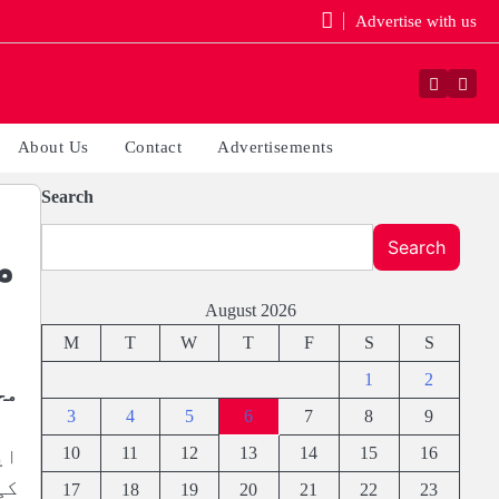
Advertise with us
Faceboo
Yout
About Us
Contact
Advertisements
Search
Search
‎
August 2026
M
T
W
T
F
S
S
1
2
مح
3
4
5
6
7
8
9
10
11
12
13
14
15
16
ای
کی
17
18
19
20
21
22
23