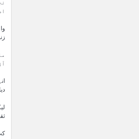
نج
اص
وا
زن
مل
آز
ان
دی
لی
ثقا
کب