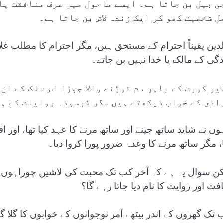
ی جیل بن جاتا ہے۔ ایسے ماحول میں صرف منافقت پل
ل شخصیت کھو کر ایک زندہ لاش بن جاتا ہے۔
لدین یقیناً احترام کے مستحق ہیں، مگر احترام کا مطلب غلا
دگی کے مالک یا خدا نہیں بن جاتے۔
یر کورٹ کے باہر دم توڑنے والا جوڑا اس ملک کے ان
ادی کے خواب دیکھتے ہیں مگر فرسودہ روایات کے ہا
ہوں نے شاید ساتھ جینے اور ساتھ مرنے کا عہد کیا تھا، او
ا، مگر ساتھ مرنے کا وعدہ ضرور پورا کروا دیا۔
کن سوال یہ ہے کہ آخر کب تک محبت کی لاشیں چوراہوں 
فت اور روایت کا نام دیا جاتا رہے گا؟
 تک گھروں کے اندر بیٹھے آمر نوجوانوں کے خوابوں کا گلا گ