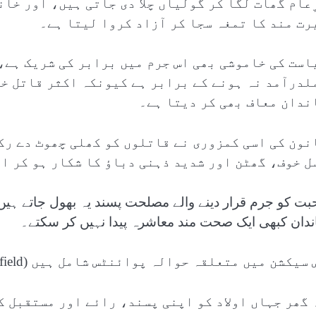
ِعام گھات لگا کر گولیاں چلا دی جاتی ہیں، اور خا
رت مند کا تمغہ سجا کر آزاد کروا لیتا ہے۔
است کی خاموشی بھی اس جرم میں برابر کی شریک ہے،
لدرآمد نہ ہونے کے برابر ہے کیونکہ اکثر قاتل خا
ندان معاف بھی کر دیتا ہے۔
نون کی اسی کمزوری نے قاتلوں کو کھلی چھوٹ دے رک
ل خوف، گھٹن اور شدید ذہنی دباؤ کا شکار ہو کر ا
بت کو جرم قرار دینے والے مصلحت پسند یہ بھول جاتے ہیں ک
ندان کبھی ایک صحت مند معاشرہ پیدا نہیں کر سکتے۔
سیکشن میں متعلقہ حوالہ پوائنٹس شامل ہیں (Related Nodes field)
 گھر جہاں اولاد کو اپنی پسند، رائے اور مستقبل ک