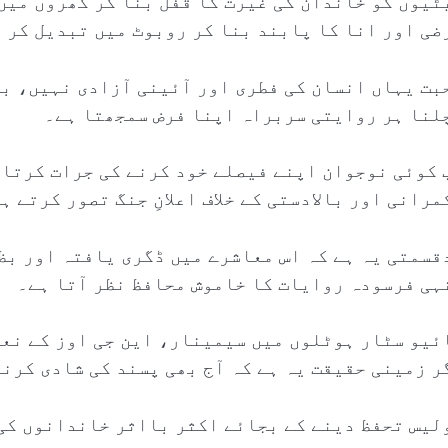
ٹیوں کو خاندان کی غیرت کا قفل بنا کر گھروں میں
ضی اور انا کا پابند بنا کر روبوٹ میں تبدیل کر 
بت یہاں انسان کی فطری اور آئینی آزادی نہیں، بل
لنا ہر روایتی سربراہ اپنا فرض سمجھتا ہے۔
 کوئی نوجوان اپنے فیصلے خود کرنے کی جرات کرتا 
مرانی اور بالادستی کے خلاف اعلانِ جنگ تصور کرتے ہ
قسمتی یہ ہے کہ اس معاشرے میں ڈگری یافتہ اور بظ
ہی فرسودہ روایات کا خاموش محافظ نظر آتا ہے۔
ئیو سٹار ہوٹلوں میں سیمینار، این جی اوز کے نعر
ر زمینی حقیقت یہ ہے کہ آج بھی پسند کی شادی کرن
لیس تحفظ دینے کے بجائے اکثر بااثر خاندانوں کی 