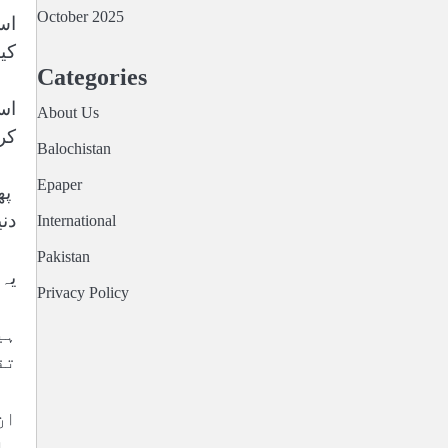
October 2025
اس
کی
Categories
About Us
کر
Balochistan
Epaper
دن
International
Pakistan
یہ
Privacy Policy
ہی
تق
ان
وا