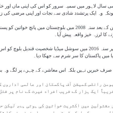
ی سال لاہور میں سمیہ سرور کو اس کی اپنی ماں اور خاند
ونکہ وہ ایک پرتشدد شادی سے نجات اور اپنی مرضی کی ز
اس کے بعد سنہ 2008 میں بلوچستان میں پانچ خو
نے کا لرزہ خیز واقعہ پیش آیا۔
پھر سنہ 2016 میں سوشل میڈیا شخصیت قندیل بلوچ کو
یا میں پاکستان کا سر شرم سے جھکا دیا۔
 صرف خبریں نہیں بلکہ اس معاشرے کے چہرے پر لگے وہ بدن
ومن رائٹس کمیشن آف پاکستان اور عالمی اداروں ک
ریباً ایک ہزار کے قریب افراد غیرت کے نام پر قتل
 مقتولین میں اکثریت خواتین کی ہوتی ہے، لیکن حا
لے مردوں کی ایک بڑی تعداد بھی اس خونریزی کا شک