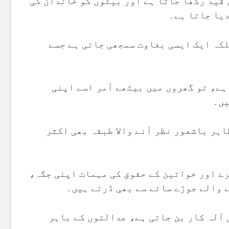
 قید رکھا جاتا ہے اور بیٹوں کو خاندان کی
دیا جاتا ہے۔
کہ ایک ایسی بغاوت سمجھی جاتی ہے جسے
ہے، تو گھروں میں بیٹھے آمر اسے اپنی
یں۔
اہر باشعور نظر آنے والا طبقہ بھی اکثر
ے اور خواتین کے حقوق کی مہمات اپنی جگہ،
ے والے جوڑے سائے سے بھی ڈرتے ہیں۔
آلہ کار بن جاتی ہے، عدالتوں کے باہر