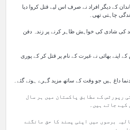
ان کے دیگر افراد نے صرف اس لیے قتل کروا دیا
ندگی چاہتی تھی۔
اتین کو پسند کی شادی کی خواہش ظاہر کرنے پر زندہ دفن
 اس کے اپنے بھائی نے غیرت کے نام پر قتل کر کے پوری
ما داغ ہیں جو وقت کے ساتھ مزید گہرے ہوتے گئے۔
ی رپورٹس کے مطابق پاکستان میں ہر سال
 کیے جاتے ہیں۔
لیہ برسوں میں اپنی پسند کا حق مانگنے
ار بنی ہے۔