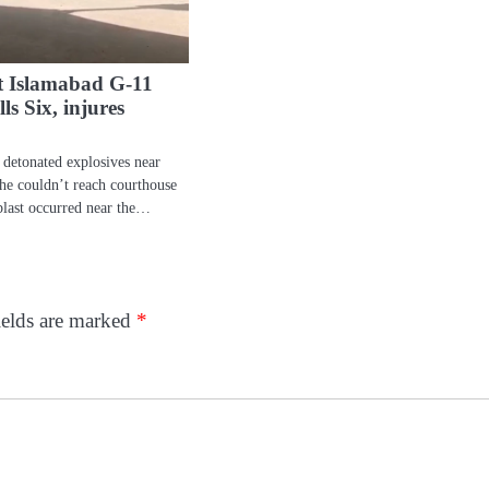
at Islamabad G‑11
ls Six, injures
 detonated explosives near
he couldn’t reach courthouse
blast occurred near the…
ields are marked
*