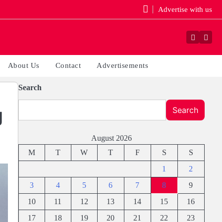
Advertise with us
Faceboo
Yout
About Us
Contact
Advertisements
Search
Search
ل
August 2026
M
T
W
T
F
S
S
1
2
3
4
5
6
7
8
9
10
11
12
13
14
15
16
17
18
19
20
21
22
23