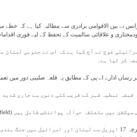
انس نے بین الاقوامی برادری سے مطالبہ کیا ہے کہ خطے می
دمختاری و علاقائی سالمیت کے تحفظ کے لیے فوری اقدامات
رائیلی فوج نے آج کہا ہے کہ اس نے جنوبی لبنان م
ضہ کر لیا ہے۔
ر رساں ادارے اے پی کے مطابق یہ قلعہ صلیبی دور میں تعمیر 
 قبضہ نبطیہ شہر کے قریب کئی دنوں سے جاری شدید 
سیکشن میں متعلقہ حوالہ پوائنٹس شامل ہیں (Related Nodes field)
اگرچہ 17 اپریل سے لبنان اور اسرائیل میں جنگ ب