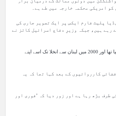
واشنگٹن میں دونوں ممالک کے درمیان براہِ
 کو امریکی محکمہ خارجہ میں طے ہے۔
ڈیا پلیٹ فارم ایکس پر ایک تصویر جاری کی
 رہے ہیں، جبکہ وزیرِ دفاع اسرائیل کاتز نے
اسرائیلی فوج نے اس قلعے پر اس سے پہلے 1982 میں قبضہ کیا تھا اور 2000 میں لبنان سے انخلا تک اسے اپنے
فضائی کارروائیوں کے بعد کہا تھا کہ یہ
ی طرف بڑھ رہا ہے اور زور دیا کہ ’فوری اور