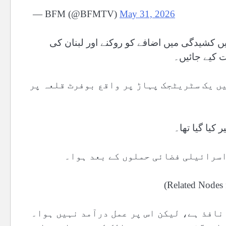
— BFM (@BFMTV)
May 31, 2026
ں کشیدگی میں اضافے کو روکنے اور لبنان کی
 کیے جائیں۔
یں یک سٹریٹجک پہاڑ پر واقع بوفرٹ قلعہ پر
کیا گیا تھا۔
اسرائیلی فضائی حملوں کے بعد ہوا۔
ندی نافذ ہے، لیکن اس پر عمل درآمد نہیں ہوا۔