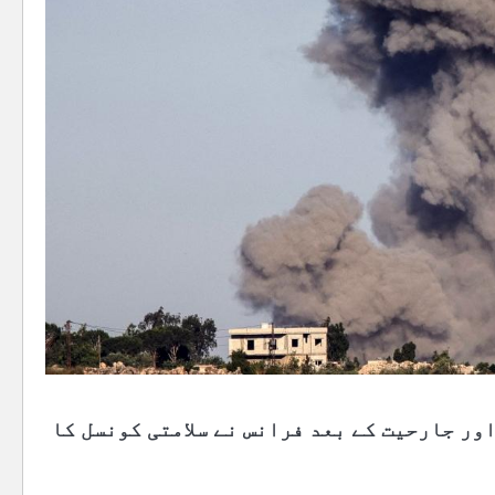
ور جارحیت کے بعد فرانس نے سلامتی کونسل کا