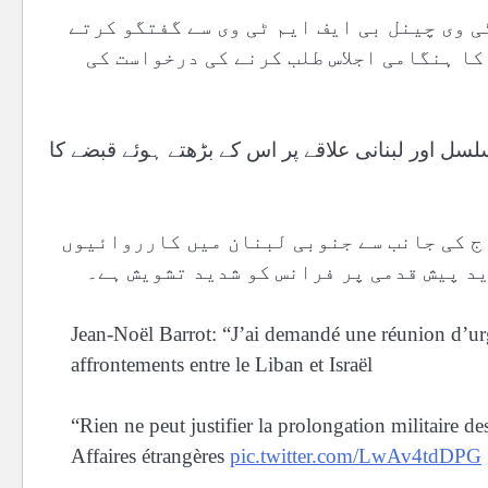
 وی چینل بی ایف ایم ٹی وی سے گفتگو کرتے
کا ہنگامی اجلاس طلب کرنے کی درخواست کی
لسل اور لبنانی علاقے پر اس کے بڑھتے ہوئے قبضے کا
ج کی جانب سے جنوبی لبنان میں کارروائیوں
د پیش قدمی پر فرانس کو شدید تشویش ہے۔
Jean-Noël Barrot: “J’ai demandé une réunion d’urg
affrontements entre le Liban et Israël
“Rien ne peut justifier la prolongation militaire de
Affaires étrangères
pic.twitter.com/LwAv4tdDPG