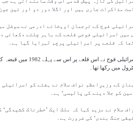
رائیل کی تازہ پیش قدمی اس وقت سامنے آئی ہے جب 
ست مذاکرات جاری ہیں اور اگلا دور دو اور تین جون
رائیلی فوج کے ترجمان اویخائے ادرعی نے سوشل می
 میں اسرائیلی فوجی قلعے کے باہر چلتے دکھائی دے
ھا کہ قلعے پر اسرائیلی پرچم لہرایا گیا ہے۔
ٹرول میں رکھا تھا۔
نان کے وزیرِاعظم نواف سلام نے ہفتے کو اسرائیلی 
مین کو جلا دینے کی پالیسی‘ ہے۔
اف سلام نے مزید کہا کہ ملک ایک ’خطرناک کشیدگی‘ ک
یقی جنگ بندی‘ کی ضرورت ہے۔