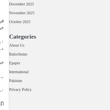
December 2025
November 2025
فر
October 2025
خو
Categories
اس
About Us
قب
Balochistan
خب
Epaper
International
یہ
Pakistan
اس 
Privacy Policy