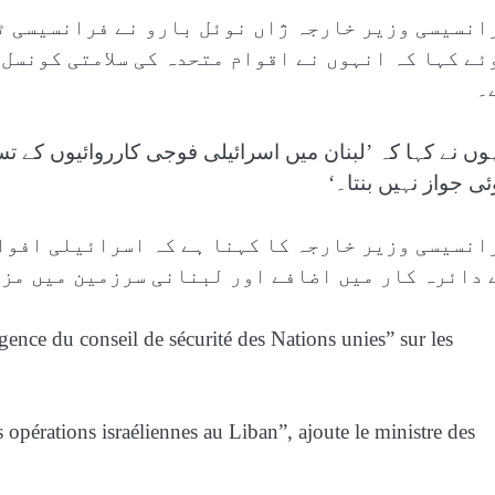
انسیسی وزیر خارجہ ژاں نوئل بارو نے فرانسیسی ٹی
ئے کہا کہ انہوں نے اقوام متحدہ کی سلامتی کونسل 
۔
ہوں نے کہا کہ ’لبنان میں اسرائیلی فوجی کارروائیوں کے تس
ئی جواز نہیں بنتا۔‘
انسیسی وزیر خارجہ کا کہنا ہے کہ اسرائیلی افوا
 دائرہ کار میں اضافے اور لبنانی سرزمین میں مزی
ence du conseil de sécurité des Nations unies” sur les
s opérations israéliennes au Liban”, ajoute le ministre des