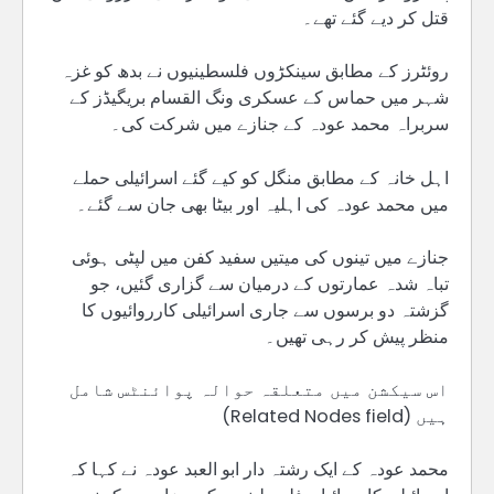
قتل کر دیے گئے تھے۔
روئٹرز کے مطابق سینکڑوں فلسطینیوں نے بدھ کو غزہ
شہر میں حماس کے عسکری ونگ القسام بریگیڈز کے
سربراہ محمد عودہ کے جنازے میں شرکت کی۔
اہل خانہ کے مطابق منگل کو کیے گئے اسرائیلی حملے
میں محمد عودہ کی اہلیہ اور بیٹا بھی جان سے گئے۔
جنازے میں تینوں کی میتیں سفید کفن میں لپٹی ہوئی
تباہ شدہ عمارتوں کے درمیان سے گزاری گئیں، جو
گزشتہ دو برسوں سے جاری اسرائیلی کارروائیوں کا
منظر پیش کر رہی تھیں۔
اس سیکشن میں متعلقہ حوالہ پوائنٹس شامل
ہیں (Related Nodes field)
محمد عودہ کے ایک رشتہ دار ابو العبد عودہ نے کہا کہ