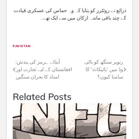
ذرائع نے روئٹرز کو بتایا کہ وہ حماس کی عسکری قیادت
کے چند باقی ماندہ ارکان میں سے ایک تھے۔
PAKISTAN
رنویر سنگھ کو بالی
آبنائے ہرمز کی بندش:
Post
وڈ میں ’بائیکاٹ‘ کا
افغانستان کے لیے تجارت اور
navigation
سامنا کیوں؟
امداد کا بحران سنگین
Related Posts