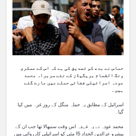
حماس نے بدھ کو تصدیق کی ہے کہ اس کے عسکری
ونگ القسام بریگیڈز کے نئے سربراہ محمد
عودہ اسرائیلی فضائی حملے میں مارے گئے
ہیں۔
اسرائیل کے مطابق یہ حملہ منگل کے روز غزہ میں کیا
گیا۔
محمد عودہ نے یہ عہدہ اس وقت سنبھالا تھا جب ان کے
پیشرو عزالدین الحداد 15 مئی کو اسرائیلی کارروائی میں