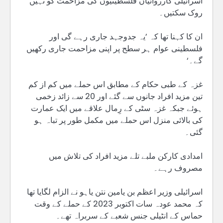
اسرائیلی کارروائیاں فلسطینیوں کی مزاحمت کو نہیں
روک سکتیں۔
ان کا کہنا تھا کہ ’یہ جدوجہد جاری رہے گی اور
فلسطینی عوام ہر سطح پر اپنی مزاحمت جاری رکھیں
گے۔‘
غزہ کے طبی حکام کے مطابق اس حملے میں کم از کم
تین مزید افراد جانوں سے گئے اور 20 سے زائد زخمی
ہوئے جبکہ غزہ سٹی کے رِمال علاقے میں ایک عمارت
کی بالائی منزل اس حملے میں مکمل طور پر تباہ ہو
گئی۔
امدادی کارکن ملبے تلے مزید افراد کی تلاش میں
مصروف رہے۔
اسرائیلی وزیر اعظم بن یامین نتن یاہو نے الزام لگایا تھا
کہ محمد عودہ سات اکتوبر 2023 کے حملے کے وقت
حماس کے انٹیلی جنس شعبے کے سربراہ تھے۔