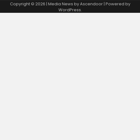
Copyright © 2026
| Media News by
Ascendoor
| Powered by
WordPress
.