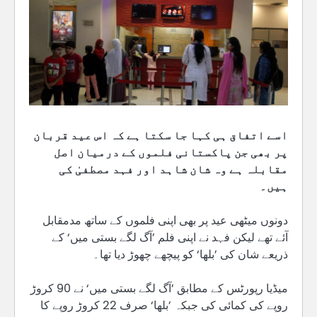
اسے اتفاق ہی کہا جا سکتا ہے کہ اس عید قربان
پر بھی جن پاکستانی فلموں کے درمیان اصل
مقابلہ ہے وہ شان شاہد اور فہد مصطفیٰ کی
ہیں۔
دونوں میٹھی عید پر بھی اپنی فلموں کے ساتھ مدمقابل
آئے تھے لیکن فہد نے اپنی فلم ’آگ لگے بستی میں‘ کے
ذریعے شان کی ’بلھا‘ کو پیچھے چھوڑ دیا تھا۔
میڈیا رپورٹس کے مطابق ’آگ لگے بستی میں‘ نے 90 کروڑ
روپے کی کمائی کی جبکہ ’بلھا‘ صرف 22 کروڑ روپے کا