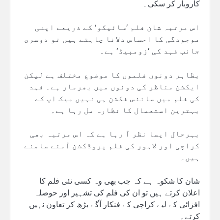
کاروبار کر سکی۔
اس مرتبہ شان فلم ’سائیکو‘ کے ذریعے اپنی
موجودگی کا احساس دلانا چاہتے ہیں تو دوسری
جانب فہد کی ’زومبیڈ‘ ہے۔
بظاہر دونوں فلموں کا موضوع مختلف ہے لیکن
ایکشن مناظر کی دونوں میں بھرمار ہے۔ فہد
کی فلم میں سائنس فکشن ہی نہیں میک اپ کے
بہترین استعمال کا نظارہ مل رہا ہے۔
بہرحال ایسا نظر آ رہا ہے کہ اس مرتبہ بھی
کراچی اور لاہور کی فلم پروڈکشن آمنے سامنے
ہیں۔
شان کا شکوہ ہے کہ جب بھی وہ کسی نئی فلم کا
اعلان کرتے ہیں تو ان کی فلم کی تشہیر اور حوصلہ
افزائی کے لیے کراچی کے فنکار آگے بڑھ کر تعاون نہیں
کرتے۔