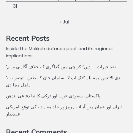
31
« Jul
Recent Posts
Inside the Makkah defence pact and its regional
implications
’نقد خیرات نہ دیں‘: کراچی میں گداگری کے خلاف آگاہی مہم
’دی الائنس‘ بمقابلہ ’لاک اپ 2‘: سلمان خان کے طنزیہ تبصرے نے
ہلچل مچا دی
پاکستان، سعودی عرب اور ترکی کا نیا دفاعی بندھن
ایران اور عمان میں آبنائے ہرمز پر جلد معاہدے کی توقع: امریکی
عہدیدار
Recent Comments