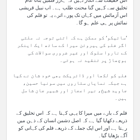
اس حقیقت سے انکار نہیں کہ ہارر فلمیں بنانا عام
تخلیق سے کہیں گنا محنت طلب ہے۔ اب نبیل قریشی
اس آزمائش میں کہاں تک پورے اترے یہ تو فلم کی
نمائش پر ہی علم ہو گا۔
’سائیکو‘ کو ممکن ہے کہ اتنی توجہ نہ ملتی
اگر فلم کی ہیروئن میرا کے ساتھ ایک اینکر
کے ناروا سلوک اور غیر ضروری سوالات کی
بوچھاڑ پر تنقید نہ ہوتی۔
فلم کو لکھا اور ڈائریکٹ بھی خود شان نے کیا
ہے جبکہ نمایاں ستاروں میں سونیا حسین،
جاوید شیخ، نیر اعجاز اور شبیر جان شامل
ہیں۔
فلم کے بارے میں میرا کا یہی کہنا ہے کہ اس تخلیق کے
ذریعے دکھایا گیا ہے کہ اصل دشمن انسان کے ذہن میں
رہتا ہے اور اس ایک جملے کے ذریعے فلم کی کہانی کو
آگے بڑھایا گیا۔