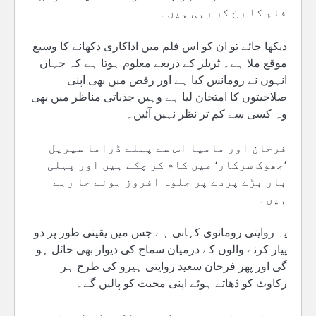
فلم کا رخ کر رہی ہیں۔
دیکھا جائے تو ان کو اس فلم میں اداکاری دکھانے کا وسیع
موقع ملا ہے۔ ٹریلر کے ذریعے معلوم ہوتا ہے کہ جہاں
انہوں نے رومانس کیا ہے اور رقص میں بھی اپنی
صلاحیتوں کا امتحان لیا ہے وہیں جذباتی مناظر میں بھی
وہ کسی سے کم تر نظر نہیں آئیں۔
فرحان اور مامیا اس سے پہلے ڈراما سیریل
’جھوک سرکار‘ میں کام کر چکے ہیں اور پہلی
بار بڑے پردے پر جلوہ افروز ہونے جا رہے
ہیں۔
یہ روایتی رومانوی کہانی ہے جس میں یقینی طور پر دو
پیار کرنے والوں کے درمیان سماج کی دیوار بھی حائل ہو
گی اور پھر فرحان سعید روایتی ہیرو کی طرح ہر
رکاوٹ کو ڈھاتے ہوئے اپنی محبت کو پالیں گے۔