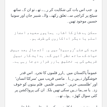
وہ جب اس بات کی شکایت کر رہے تھے تو ان کے ساتھ
سیٹج پر کراچی سے تعلق رکھنے والے شبیر جان اور سونیا
حسین موجود تھیں۔
ممکن ہے شان کا اشارہ ہمایوں سعید، اعجاز
اسلم یا دیگر اداکاروں کی طرف ہو۔
فہد کی فلم ’زومبیڈ‘ میں وہ آٹھ سال بعد مہوش
حیات کے ساتھ نظر آئیں گے۔ ہدایت کار نبیل
قریشی کی یہ تخلیق ہارر قرار دی جا رہی ہے۔
عموماً پاکستان میں ہارر فلموں کا تجربہ اس قدر
خوشگوار نہیں رہا۔ ماضی قریب میں ’سرکٹا انسان‘
اور ’طلسمی جزیرہ‘ جیسی فلمیں فلم بینوں کو خوف
زدہ یا سہما نہیں سکی تھیں بلکہ ان کی پروڈکشن پر
کئی سوال کھڑے ہوئے تھے۔