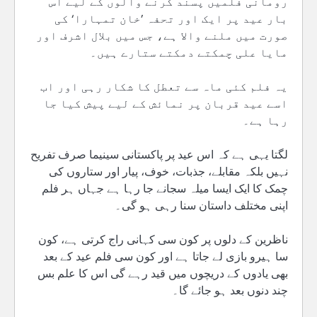
رومانی فلمیں پسند کرنے والوں کے لیے اس
بار عید پر ایک اور تحفہ ’خان تمہارا‘ کی
صورت میں ملنے والا ہے، جس میں بلال اشرف اور
مایا علی چمکتے دمکتے ستارے ہیں۔
یہ فلم کئی ماہ سے تعطل کا شکار رہی اور اب
اسے عید قربان پر نمائش کے لیے پیش کیا جا
رہا ہے۔
لگتا یہی ہے کہ اس عید پر پاکستانی سینیما صرف تفریح
نہیں بلکہ مقابلے، جذبات، خوف، پیار اور ستاروں کی
چمک کا ایک ایسا میلہ سجانے جا رہا ہے جہاں ہر فلم
اپنی مختلف داستان سنا رہی ہو گی۔
ناظرین کے دلوں پر کون سی کہانی راج کرتی ہے، کون
سا ہیرو بازی لے جاتا ہے اور کون سی فلم عید کے بعد
بھی یادوں کے دریچوں میں قید رہے گی اس کا علم بس
چند دنوں بعد ہو جائے گا۔