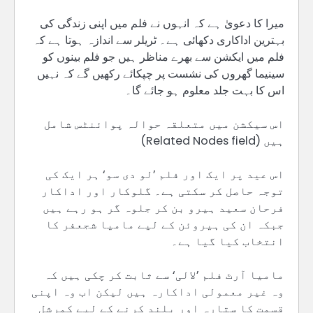
میرا کا دعویٰ ہے کہ انہوں نے فلم میں اپنی زندگی کی
بہترین اداکاری دکھائی ہے۔ ٹریلر سے اندازہ ہوتا ہے کہ
فلم میں ایکشن سے بھرے مناظر ہیں جو فلم بینوں کو
سینیما گھروں کی نشست پر چپکائے رکھیں گے کہ نہیں
اس کا بہت جلد معلوم ہو جائے گا۔
اس سیکشن میں متعلقہ حوالہ پوائنٹس شامل
ہیں (Related Nodes field)
اس عید پر ایک اور فلم ’لو دی سو‘ ہر ایک کی
توجہ حاصل کر سکتی ہے۔ گلوکار اور اداکار
فرحان سعید ہیرو بن کر جلوہ گر ہو رہے ہیں
جبکہ ان کی ہیروئن کے لیے مامیا شجعفر کا
انتخاب کیا گیا ہے۔
مامیا آرٹ فلم ’لالی‘ سے ثابت کر چکی ہیں کہ
وہ غیر معمولی اداکارہ ہیں لیکن اب وہ اپنی
قسمت کا ستارہ اور بلند کرنے کے لیے کمرشل