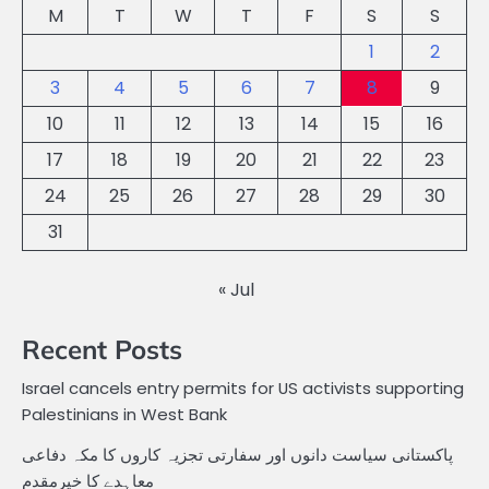
M
T
W
T
F
S
S
1
2
3
4
5
6
7
8
9
10
11
12
13
14
15
16
17
18
19
20
21
22
23
24
25
26
27
28
29
30
31
« Jul
Recent Posts
Israel cancels entry permits for US activists supporting
Palestinians in West Bank
پاکستانی سیاست دانوں اور سفارتی تجزیہ کاروں کا مکہ دفاعی
معاہدے کا خیرمقدم