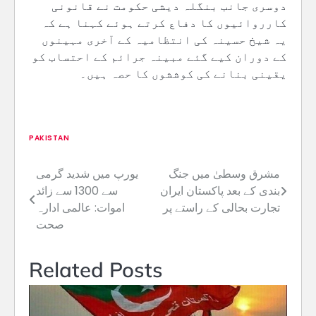
دوسری جانب بنگلہ دیشی حکومت نے قانونی
کارروائیوں کا دفاع کرتے ہوئے کہنا ہے کہ
یہ شیخ حسینہ کی انتظامیہ کے آخری مہینوں
کے دوران کیے گئے مبینہ جرائم کے احتساب کو
یقینی بنانے کی کوششوں کا حصہ ہیں۔
PAKISTAN
مشرق وسطیٰ میں جنگ
یورپ میں شدید گرمی
Post
بندی کے بعد پاکستان ایران
سے 1300 سے زائد
navigation
تجارت بحالی کے راستے پر
اموات: عالمی ادارہ
صحت
Related Posts