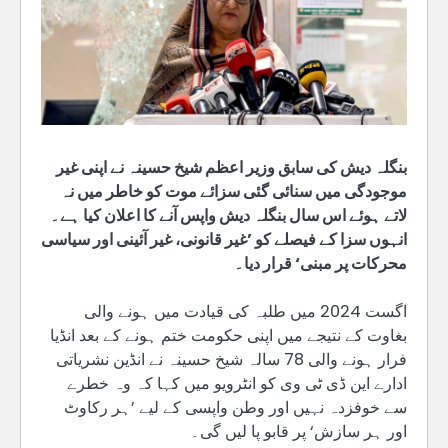
بنگلہ دیش کی سابق وزیر اعظم شیخ حسینہ نے اپنی غیر
موجودگی میں سنائی گئی سزائے موت کو خاطر میں نہ
لاتے ہوئے اس سال بنگلہ دیش واپس آنے کا اعلان کیا ہے۔
انہوں سزا کے فیصلے کو ’غیر قانونی، غیر آئینی اور سیاسی
محرکات پر مبنی‘ قرار دیا۔
اگست 2024 میں طلبہ کی قیادت میں ہونے والی
بغاوت کے نتیجے میں اپنی حکومت ختم ہونے کے بعد انڈیا
فرار ہونے والی 78 سالہ شیخ حسینہ نے انڈین نشریاتی
ادارے این ڈی ٹی وی کو انٹرویو میں کہا کہ وہ خطرے
سے خوفزدہ نہیں اور وطن واپسی کے لیے ’ہر رکاوٹ
اور ہر سازش‘ پر قابو پا لیں گی۔