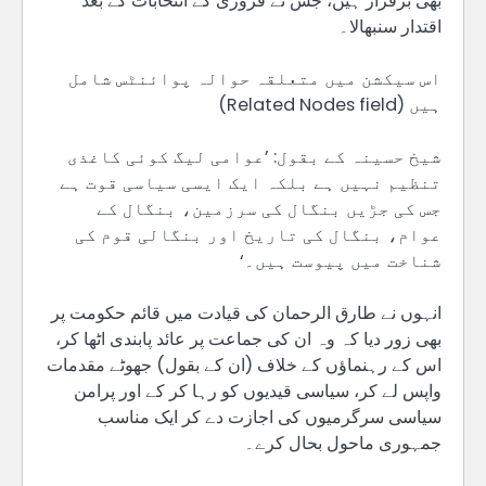
بھی برقرار ہیں، جس نے فروری کے انتخابات کے بعد
اقتدار سنبھالا۔
اس سیکشن میں متعلقہ حوالہ پوائنٹس شامل
ہیں (Related Nodes field)
شیخ حسینہ کے بقول: ’عوامی لیگ کوئی کاغذی
تنظیم نہیں ہے بلکہ ایک ایسی سیاسی قوت ہے
جس کی جڑیں بنگال کی سرزمین، بنگال کے
عوام، بنگال کی تاریخ اور بنگالی قوم کی
شناخت میں پیوست ہیں۔‘
انہوں نے طارق الرحمان کی قیادت میں قائم حکومت پر
بھی زور دیا کہ وہ ان کی جماعت پر عائد پابندی اٹھا کر،
اس کے رہنماؤں کے خلاف (ان کے بقول) جھوٹے مقدمات
واپس لے کر، سیاسی قیدیوں کو رہا کر کے اور پرامن
سیاسی سرگرمیوں کی اجازت دے کر ایک مناسب
جمہوری ماحول بحال کرے۔