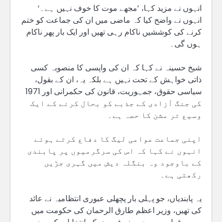
انہوں نے مزید کہا، ’مجھے موت کا خوف نہیں ہے۔‘
انہوں نے واضح کیا کہ ماضی میں ان کی جماعت کو ختم
کرنے کی کوششیں ناکام رہی تھیں اور ایک بار پھر ناکام
ہوں گی۔
شیخ حسینہ نے کہا کہ ان کی واپسی کا منصوبہ کسی
ذاتی خواہش کے تحت نہیں ہے بلکہ یہ، ان کے بقول،
سیاسی حقوق، جمہوریت، قانون کی حکمرانی اور 1971
کی جنگ آزادی کے جذبے کو بحال کرنے کے ایک
وسیع تر مشن کا حصہ ہے۔
اپنی جماعت عوامی لیگ کا دفاع کرتے ہوئے
انہوں نے کہا کہ اس کی سرگرمیوں پر پابندی
کے باوجود وہ بنگلہ دیش میں گہری جڑیں
رکھتی ہے۔
یہ پابندیاں، جو پہلی بار پچھلی عبوری انتظامیہ نے عائد
کی تھیں، وزیر اعظم طارق الرحمان کی حکومت میں