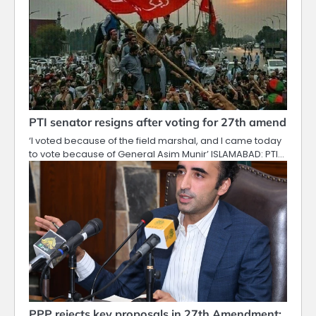
PTI senator resigns after voting for 27th amend
‘I voted because of the field marshal, and I came today
to vote because of General Asim Munir’ ISLAMABAD: PTI…
PPP rejects key proposals in 27th Amendment: