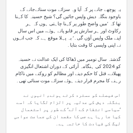
یہ پوچھے جانے پر کہ آیا وہ سزائے موت سنائےجانے کے
باوجود بنگلہ دیش واپس جائیں گی؟ شیخ حسینہ کا کہنا
تھا کہ ’میں واضح طور پر کہنا چاہتی ہوں کہ ہر
رکاوٹ اور ہر سازش پر قابو پاتے ہوئے، میں اس سال
اپنے ملک واپس آؤں گی۔‘ یہ پہلا موقع ہے کہ جب انہوں
نے اپنی واپسی کا وقت بتایا۔
گذشتہ سال نومبر میں ڈھاکا کی ایک عدالت نے حسینہ
کو 2024 کی ہنگامہ آرائی کے دوران اشتعال انگیزی
پھیلانے، قتل کا حکم دینے اور مظالم کو روکنے میں ناکام
رہنے کا مجرم قرار دیتے ہوئے سزائے موت سنائی تھی۔
اس فیصلے کو مسترد کرتے ہوئے، انہوں نے
بنگلہ دیش کی عدلیہ پر الزام لگایا کہ اسے
’سیاسی انتقام کے آلے‘ کے طور پر استعمال
کیا جا رہا ہے جس کا مقصد ان کی جماعت عوامی
لیگ کی قیادت کا خاتمہ ہے۔