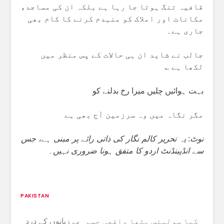
قافیہ تنگ ہوتا جا رہا ہے بلکہ ان کی مساجد،
مکانات اور املاک کو منہدم کرنے کا کام بھی
جاری ہے۔
جالب نے شاید ان ہی حالات کے پس منظر میں
لکھا ہے ؎
بہت ہوائیں چلیں میرا رخ بدلنے کو
مگر نگاہ میں وہ سرزمین آج بھی ہے
نوٹ: یہ تحریر کالم نگار کی ذاتی رائے پر مبنی ہے، جس
سے انڈپینڈنٹ اردو کا متفق ہونا ضروری نہیں۔
PAKISTAN
کیا سولیئس پٹھا واقعی جسم
بے زبانوں کے درد