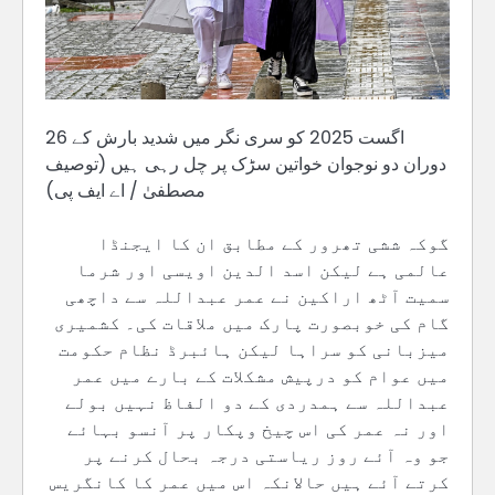
26 اگست 2025 کو سری نگر میں شدید بارش کے
دوران دو نوجوان خواتین سڑک پر چل رہی ہیں (توصیف
مصطفیٰ / اے ایف پی)
گوکہ ششی تھرور کے مطابق ان کا ایجنڈا
عالمی ہے لیکن اسد الدین اویسی اور شرما
سمیت آٹھ اراکین نے عمر عبداللہ سے داچھی
گام کی خوبصورت پارک میں ملاقات کی۔ کشمیری
میزبانی کو سراہا لیکن ہائبرڈ نظام حکومت
میں عوام کو درپیش مشکلات کے بارے میں عمر
عبداللہ سے ہمدردی کے دو الفاظ نہیں بولے
اور نہ عمر کی اس چیخ وپکار پر آنسو بہائے
جو وہ آئے روز ریاستی درجہ بحال کرنے پر
کرتے آئے ہیں حالانکہ اس میں عمر کا کانگریس