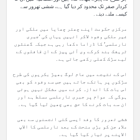
کردار صفر تک محدود کر دیا گیا ہے، ششی تھرور سے
کیسے ملنے دیتے۔
مرکزی حکومت اپنے چھتر چھایا میں ملکی اور
غیر ملکی وفود لاکر انہیں یہاں کی ’جبری
نارملسی‘ کا ڈراما دکھا رہی ہے جبکہ گھنٹوں
ٹریفک بند کرکے وی آئی پیز کے ان قافلوں کے
لیے سڑک کھلی رکھی جاتی ہے۔
اس کے نتیجے میں عام لوگ بھیڑ بکریوں کی طرح
سڑکوں پر ہانکے جاتے ہیں جس سے وفود کو بھی
اس بات کا اندازہ کرنے میں مشکل نہیں ہوتی
ہوگی کہ عوام پر جبری نارملسی مسلط ہے اور
ان سے بات کرنے کا حق بھی چھین لیا گیا ہے۔
ششی تھرور کا وفد ایسی کئی انجمنوں سے بھی
ملا، جن کو بڑی منحت کے بعد نارملسی کا الاپ
الاپنے پر تیار کیا گیا ہے۔