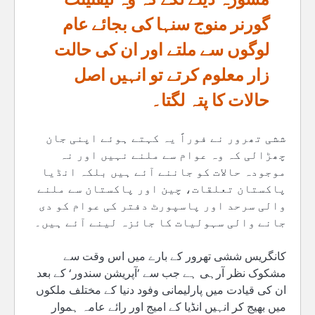
گورنر منوج سنہا کی بجائے عام
لوگوں سے ملتے اور ان کی حالت
زار معلوم کرتے تو انہیں اصل
حالات کا پتہ لگتا۔
ششی تھرور نے فوراً یہ کہتے ہوئے اپنی جان
چھڑالی کہ وہ عوام سے ملنے نہیں اور نہ
موجودہ حالات کو جاننے آئے ہیں بلکہ انڈیا
پاکستان تعلقات، چین اور پاکستان سے ملنے
والی سرحد اور پاسپورٹ دفتر کی عوام کو دی
جانے والی سہولیات کا جائزہ لینے آئے ہیں۔
کانگریس ششی تھرور کے بارے میں اس وقت سے
مشکوک نظر آرہی ہے جب سے ’آپریشن سندور‘ کے بعد
ان کی قیادت میں پارلیمانی وفود دنیا کے مختلف ملکوں
میں بھیج کر انہیں انڈیا کے امیج اور رائے عامہ ہموار