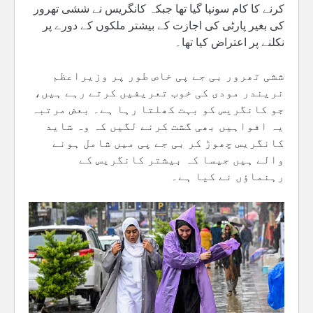
کرنے کا کام سونپا گیا تھا جبکہ کانگریس نے ششی تھرور
کی بغیر پارٹی کی اجازت کے بیشتر ملکوں کے دورے پر
نکلنے پر اعتراض کیا تھا۔
ششی تھرور بی جے پی خاص طور پر وزیراعظم
نریندر مودی کی خوب تعریفیں کرتے رہے ہیں،
جو کانگریس کو بہت کھلتا رہا ہے۔ بعض مرتبہ
یہ افواہیں بھی گشت کرنے لگیں کہ وہ شاید
کانگریس چھوڑ کر بی جے پی میں شامل ہونے
والے ہیں جیسا کہ بیشتر کانگریس کے
رہنماؤں نے کیا ہے۔