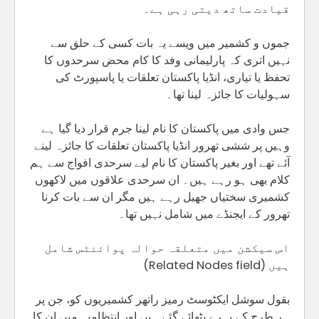
قیادت ساتھ دیتی رہی ہے۔
جموں و کشمیر میں ویسے یہ بات کسی کے حلق سے
نہیں اتری کہ پارلیمانی وفد کا کام محض سرحدوں کا
تحفظ یا تیاری، انڈیا پاکستان تعلقات یا پاسپورٹ کی
سہولیات کا جائزہ لینا تھا۔
جس وادی میں پاکستان کا نام لینا جرم قرار دیا گیا ہے
وہیں پر ششی تھرور انڈیا پاکستان تعلقات کا جائزہ لینے
آئے تھے اور بغیر پاکستان کا نام لیے سرحدی افواج سے ہم
کلام بھی ہو رہے ہیں۔ ان سرحدی علاقوں میں لاکھوں
کشمیری سختیاں جھیل رہے ہیں مگر ان سے بات کرنا
تھرور کے ایجنڈے میں شامل نہیں تھا۔
اس سیکشن میں متعلقہ حوالہ پوائنٹس شامل
ہیں (Related Nodes field)
بقول سوشل ایکٹوسٹ رمیز راتھر کشمیریوں کو، جن پر
ہر طرح کے پہرے بٹھائے گئے ہیں اور انتظامیہ میں ان کا