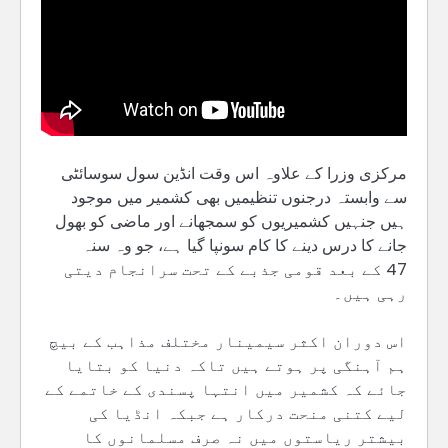
مرکزی وزرا کے علاوہ اس وقت انڈین سول سوسائٹی
سے وابستہ درجنوں تنظیمیں بھی کشمیر میں موجود
ہیں جنہیں کشمیریوں کو سمجھانے اور ماضی کو بھول
جانے کا درس دینے کا کام سونپا گیا ہے، جو وہ سنہ
47 کے بعد قومی جذبے کے تحت سرانجام دیتی
رہی ہیں۔
اس دوران اکثر سیمینار مختلف مذاہب کے بیچ
ہم آہنگی پر ہوتے ہیں تاکہ دنیا کو بتایا
جائے کہ کشمیر میں انتہا پسندی کے خاتمے کے
لیے کتنی منحت درکار ہے جبکہ انڈیا کی
بیشتر ریاستوں میں نہ صرف مسلمانوں کا