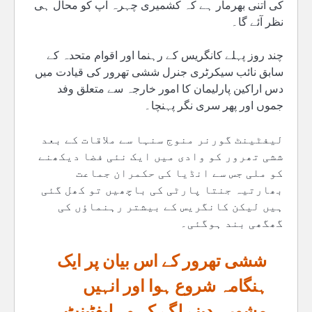
کی اتنی بھرمار ہے کہ کشمیری چہرہ آپ کو محال ہی
نظر آئے گا۔
چند روز پہلے کانگریس کے رہنما اور اقوام متحدہ کے
سابق نائب سیکرٹری جنرل ششی تھرور کی قیادت میں
دس اراکین پارلیمان کا امور خارجہ سے متعلق وفد
جموں اور پھر سری نگر پہنچا۔
لیفٹینٹ گورنر منوج سنہا سے ملاقات کے بعد
ششی تھرور کو وادی میں ایک نئی فضا دیکھنے
کو ملی جس سے انڈیا کی حکمران جماعت
بھارتیہ جنتا پارٹی کی باچھیں تو کھل گئی
ہیں لیکن کانگریس کے بیشتر رہنماؤں کی
گھگھی بند ہوگئی۔
ششی تھرور کے اس بیان پر ایک
ہنگامہ شروع ہوا اور انہیں
مشورہ دینے لگے کہ وہ لیفٹینٹ