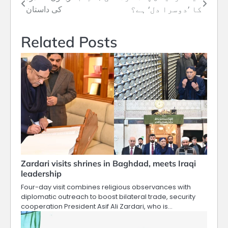
Post
کا ’دوسرا دل‘ ہے؟
کی داستان
navigation
Related Posts
Zardari visits shrines in Baghdad, meets Iraqi
leadership
Four-day visit combines religious observances with
diplomatic outreach to boost bilateral trade, security
cooperation President Asif Ali Zardari, who is…