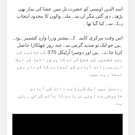
اسد الدین اویسی کو حضرت بل میں عشا کی نماز بھی
پڑھنے دی گئی مگر ان سے ملنے والوں کا محدود انتخاب
پہلے سے کیا گیا تھا۔
اس وقت مرکزی کابینہ کے بیشتر وزرا واردِ کشمیر ہوتے
ہیں جو ایک تو شدید گرمی سے چند روز چھٹکارا حاصل
کرنا چاہتے ہیں اور دوسرا آرٹیکل 370 کے خاتمے کے
بعد کشمیر کو فتح کرنے کا پرچم اٹھا کر ایک
ارب سے زائد آبادی کو لبھانے کا کردار بھی
نبھا رہے ہیں۔
ردعمل میں ایک کروڑ سے زائد کی آبادی
خاموشی سے اپنی بربادی کا ماتم کرتی رہتی
ہے۔