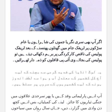
اگر آپ بھی سری نگر یا جموں کی شاہراہوں یا عام
سڑکوں پر ٹریفک جام میں گھنٹوں پھنسنے کے بعد ٹریفک
پولیس کی ناقص کارکردگی پر برہم دکھائی دیتے ہیں تو
پولیس کی بجائے وی آئی پی قافلوں کو ذمہ دار ٹھہرائیں۔
یہ لوگ انڈیا کی شدید گرمی سے بچنے کے لیے
آج کل کشمیر کے معتدل آب و ہوا سے لطف اندوز
ہونے کے لیے کشمیریوں کے سروں پر مسلط ہیں۔
آپ انہیں پارلیمانی وفد کہیں یا پھر سرحدی علاقوں میں
جنگی تیاریوں کا جائزہ لینے کی کمیٹیاں، بس انہیں کچھ
دن وادی میں گزارنے دیں، جہاں سال رواں میں سیاحوں