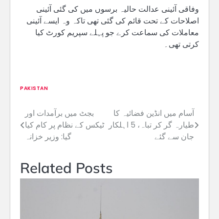
وفاقی آئینی عدالت حالیہ برسوں میں کی گئی آئینی
اصلاحات کے تحت قائم کی گئی تھی تاکہ وہ ایسے آئینی
معاملات کی سماعت کرے جو پہلے سپریم کورٹ کیا
کرتی تھی۔
PAKISTAN
آسام میں انڈین فضائیہ کا
بجٹ میں برآمدات اور
Post
طیارہ گر کر تباہ، 5 اہلکار
ٹیکس کے نظام پر کام کیا
navigation
جان سے گئے
گیا: وزیر خزانہ
Related Posts