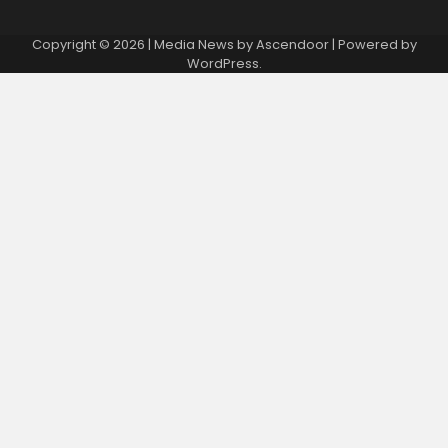
Copyright © 2026
| Media News by
Ascendoor
| Powered by
WordPress
.