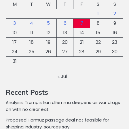
M
T
W
T
F
S
S
1
2
3
4
5
6
7
8
9
10
11
12
13
14
15
16
17
18
19
20
21
22
23
24
25
26
27
28
29
30
31
« Jul
Recent Posts
Analysis: Trump's Iran dilemma deepens as war drags
on with no clear exit
Proposed Hormuz passage deal not feasible for
shipping industry, sources say