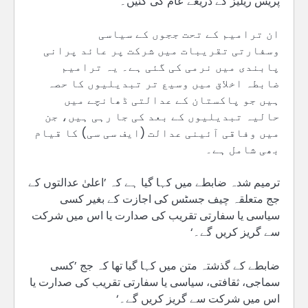
پریس ریلیز کے ذریعے عام کی گئیں۔
ان ترامیم کے تحت ججوں کے سیاسی
وسفارتی تقریبات میں شرکت پر عائد پرانی
پابندی میں نرمی کی گئی ہے۔ یہ ترامیم
ضابطہ اخلاق میں وسیع تر تبدیلیوں کا حصہ
ہیں جو پاکستان کے عدالتی ڈھانچے میں
حالیہ تبدیلیوں کے بعد کی جا رہی ہیں، جن
میں وفاقی آئینی عدالت (ایف سی سی) کا قیام
بھی شامل ہے۔
ترمیم شدہ ضابطے میں کہا گیا ہے کہ ’اعلیٰ عدالتوں کے
جج متعلقہ چیف جسٹس کی اجازت کے بغیر کسی
سیاسی یا سفارتی تقریب کی صدارت یا اس میں شرکت
سے گریز کریں گے۔‘
ضابطے کے گذشتہ متن میں کہا گیا تھا کہ جج ’کسی
سماجی، ثقافتی، سیاسی یا سفارتی تقریب کی صدارت یا
اس میں شرکت سے گریز کریں گے۔‘