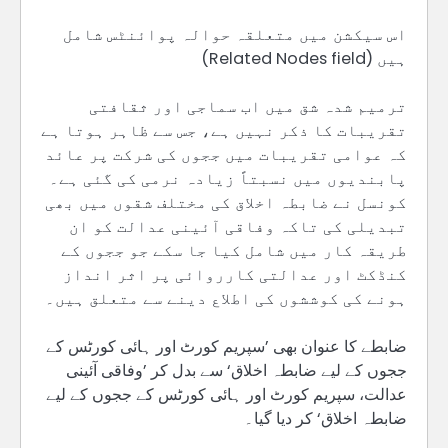
اس سیکشن میں متعلقہ حوالہ پوائنٹس شامل
ہیں (Related Nodes field)
ترمیم شدہ شق میں اب سماجی اور ثقافتی
تقریبات کا ذکر نہیں ہے، جس سے ظاہر ہوتا ہے
کہ عوامی تقریبات میں ججوں کی شرکت پر عائد
پابندیوں میں نسبتاً زیادہ نرمی کی گئی ہے۔
کونسل نے ضابطہ اخلاق کی مختلف شقوں میں بھی
تبدیلی کی تاکہ وفاقی آئینی عدالت کو ان
طریقہ کار میں شامل کیا جا سکے جو ججوں کے
کنڈکٹ اور عدالتی کارروائی پر اثر انداز
ہونے کی کوششوں کی اطلاع دینے سے متعلق ہیں۔
ضابطے کا عنوان بھی ’سپریم کورٹ اور ہائی کورٹس کے
ججوں کے لیے ضابطہ اخلاق‘ سے بدل کر ’وفاقی آئینی
عدالت، سپریم کورٹ اور ہائی کورٹس کے ججوں کے لیے
ضابطہ اخلاق‘ کر دیا گیا۔