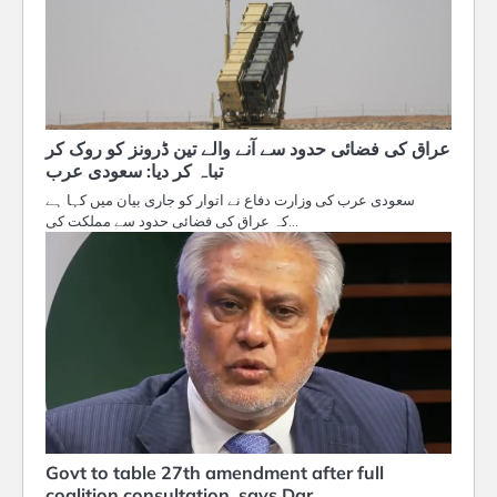
عراق کی فضائی حدود سے آنے والے تین ڈرونز کو روک کر
تباہ کر دیا: سعودی عرب
سعودی عرب کی وزارت دفاع نے اتوار کو جاری بیان میں کہا ہے
کہ عراق کی فضائی حدود سے مملکت کی…
Govt to table 27th amendment after full
coalition consultation, says Dar