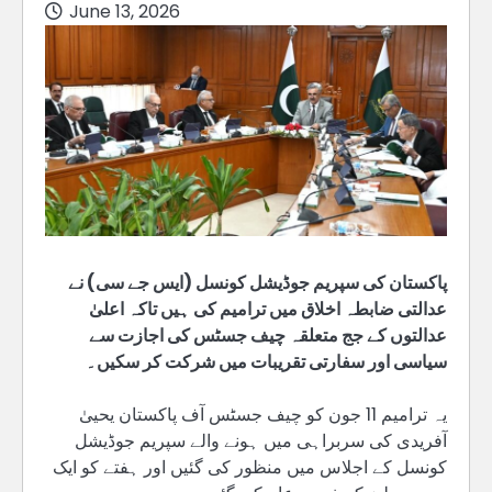
June 13, 2026
پاکستان کی سپریم جوڈیشل کونسل (ایس جے سی) نے
عدالتی ضابطہ اخلاق میں ترامیم کی ہیں تاکہ اعلیٰ
عدالتوں کے جج متعلقہ چیف جسٹس کی اجازت سے
سیاسی اور سفارتی تقریبات میں شرکت کر سکیں۔
یہ ترامیم 11 جون کو چیف جسٹس آف پاکستان یحییٰ
آفریدی کی سربراہی میں ہونے والے سپریم جوڈیشل
کونسل کے اجلاس میں منظور کی گئیں اور ہفتے کو ایک