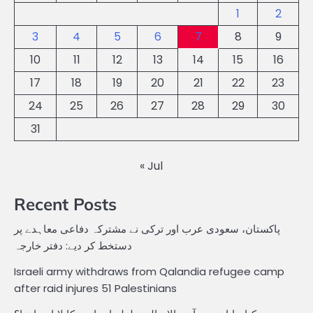
1
2
3
4
5
6
7
8
9
10
11
12
13
14
15
16
17
18
19
20
21
22
23
24
25
26
27
28
29
30
31
« Jul
Recent Posts
پاکستان، سعودی عرب اور ترکی نے مشترکہ دفاعی معاہدے پر
دستخط کر دیے: دفتر خارجہ
Israeli army withdraws from Qalandia refugee camp
after raid injures 51 Palestinians