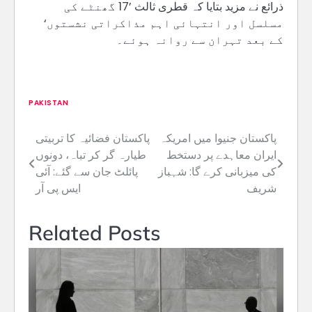
ذرائع نے مزید بتایا کہ قطری ثالث ’17 گھنٹے کی
مسلسل اور انتہائی اہم مذاکراتی نشستوں‘
کے بعد تہران سے روانہ ہوئے۔
PAKISTAN
پاکستان جنیوا میں امریکہ
پاکستان فضائیہ کا تربیتی
Post
ایران معاہدے پر دستخط
طیارہ گر کر تباہ، دونوں
navigation
کی میزبانی کرے گا: شہباز
پائلٹ جان سے گئے: آئی
شریف
ایس پی آر
Related Posts