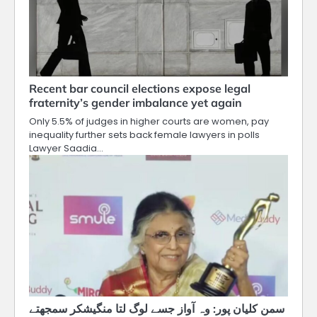
Recent bar council elections expose legal
fraternity’s gender imbalance yet again
Only 5.5% of judges in higher courts are women, pay
inequality further sets back female lawyers in polls
Lawyer Saadia…
سمن کلیان پور: وہ آواز جسے لوگ لتا منگیشکر سمجھتے