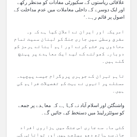
علاقائی ریاستوں کے سکیورٹی مفادات کو مدنظر رکھے
اور ایک دوسرے کے داخلی معاملات میں عدم مداخلت کے
اصول پر قائم رہے۔‘
امریکہ اور ایران نے اعلان کیا ہے کہ وہ
مشرق وسطیٰ میں جاری جنگ کو لبنان سمیت تمام
محاذوں پر ختم کرنے اور اہم آبنائے ہرمز کو
دوبارہ کھولنے کے لیے ایک معاہدے پر پہنچ
گئے ہیں۔
تاہم تہران کے جوہری پروگرام جیسے پیچیدہ
مسئلے پر انہوں نے بہت کم تفصیلات فراہم کی
ہیں۔
واشنگٹن اور اسلام آباد نے کہا ہے کہ معاہدے پر جمعے
کو سوئٹزرلینڈ میں دستخط کیے جائیں گے۔
کئی ماہ سے جاری اس جنگ میں ہزاروں افراد
جان سے ہاتھ دھو بیٹھے ہیں اور توانائی کی