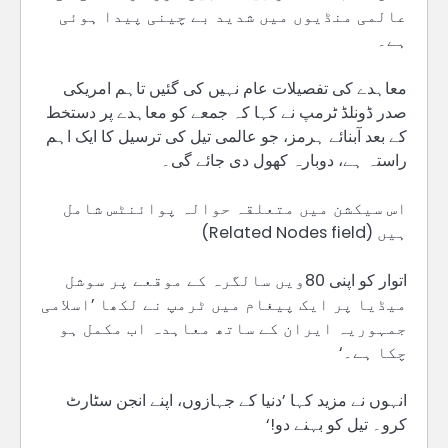
عالمی منڈیوں میں شدید بے چینی پیدا ہوئی
ہے۔
معاہدے کی تفصیلات عام نہیں کی گئیں تاہم امریکی
صدر ڈونلڈ ٹرمپ نے کہا کہ جمعے کو معاہدے پر دستخط
کے بعد آبنائے ہرمز، جو عالمی تیل کی ترسیل کا ایک اہم
راستہ ہے، دوبارہ کھول دی جائے گی۔
اس سیکشن میں متعلقہ حوالہ پوائنٹس شامل
ہیں (Related Nodes field)
اتوار کو اپنی 80ویں سالگرہ کے موقعے پر سوشل
میڈیا پر ایک پیغام میں ٹرمپ نے لکھا ’اسلامی
جمہوریہ ایران کے ساتھ معاہدہ اب مکمل ہو
چکا ہے۔‘
انہوں نے مزید کہا ’دنیا کے جہازوں، اپنے انجن سٹارٹ
کرو۔ تیل کو بہنے دو!‘