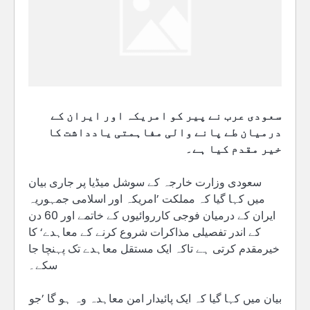
سعودی عرب نے پیر کو امریکہ اور ایران کے
درمیان طے پانے والی مفاہمتی یادداشت کا
خیر مقدم کیا ہے۔
سعودی وزارت خارجہ کے سوشل میڈیا پر جاری بیان
میں کہا گیا کہ مملکت ’امریکہ اور اسلامی جمہوریہ
ایران کے درمیان فوجی کارروائیوں کے خاتمے اور 60 دن
کے اندر تفصیلی مذاکرات شروع کرنے کے معاہدے‘ کا
خیرمقدم کرتی ہے تاکہ ایک مستقل معاہدے تک پہنچا جا
سکے۔
بیان میں کہا گیا کہ ایک پائیدار امن معاہدہ وہ ہو گا ’جو