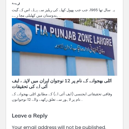
رہے
یہ سال تھا 1965، جب جب پھول کھلے کی ریلیز سے پہلے اس کے گیت
ہندوستان میں کھلبلی مچا رہے…
اٹلی بھجوانے کے نام پر 12 نوجوان ایران میں لاپتہ، ایف
آئی اے کی تحقیقات
وفاقی تحقیقاتی ایجنسی (ایف آئی اے) کے مطابق اٹلی بھجوانے کے
نام پر لاہور سے تعلق رکھنے والے 12 نوجوانوں…
Leave a Reply
Your email address will not be published.