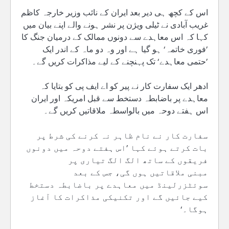
اس کے کچھ ہی دیر بعد ایران کے نائب وزیر خارجہ کاظم
غریب آبادی نے ٹیلی ویژن پر نشر ہونے والے اپنے بیان میں
کہا کہ اس معاہدے سے دونوں ممالک کے درمیان جنگ کا
’فوری خاتمہ‘ ہو گیا ہے اور وہ دو ماہ کے اندر ایک
’حتمی معاہدے‘ تک پہنچنے کے لیے مذاکرات کریں گے۔
ادھر ایک سفارت کار نے پیر کو اے ایف پی کو بتایا کہ
معاہدے پر باضابطہ دستخط سے قبل امریکہ اور ایران
اس ہفتے دوحہ میں بالواسطہ ملاقاتیں کریں گے۔
سفارت کار نے نام ظاہر نہ کرنے کی شرط پر
بات کرتے ہوئے کہا ’اس ہفتے دوحہ میں دونوں
فریقوں کے ساتھ الگ الگ تیاری پر
مبنی ملاقاتیں ہوں گی، جس کے بعد
سوئٹزرلینڈ میں معاہدے پر باضابطہ دستخط
کیے جائیں گے اور تکنیکی مذاکرات کا آغاز
ہوگا۔‘