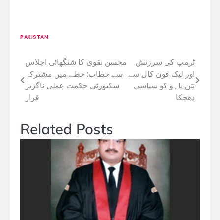
PAKISTAN
ٹرمپ کی سرزنش
محسن نقوی کا شنگھائی اجلاس
Post
اور لیک فون کال سے
سے خطاب: خطے میں مشترکہ
navigation
نتن یاہو کو سیاسی
سکیورٹی حکمت عملی ناگزیر
دھچکا
قرار
Related Posts