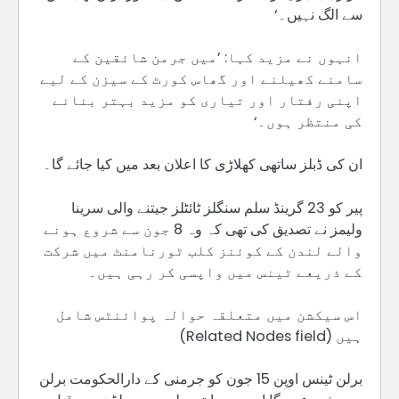
سے الگ نہیں۔‘
انہوں نے مزید کہا: ’میں جرمن شائقین کے
سامنے کھیلنے اور گھاس کورٹ کے سیزن کے لیے
اپنی رفتار اور تیاری کو مزید بہتر بنانے
کی منتظر ہوں۔‘
ان کی ڈبلز ساتھی کھلاڑی کا اعلان بعد میں کیا جائے گا۔
پیر کو 23 گرینڈ سلم سنگلز ٹائٹلز جیتنے والی سرینا
ولیمز نے تصدیق کی تھی کہ وہ 8 جون سے شروع ہونے
والے لندن کے کوئنز کلب ٹورنامنٹ میں شرکت
کے ذریعے ٹینس میں واپسی کر رہی ہیں۔
اس سیکشن میں متعلقہ حوالہ پوائنٹس شامل
ہیں (Related Nodes field)
برلن ٹینس اوپن 15 جون کو جرمنی کے دارالحکومت برلن