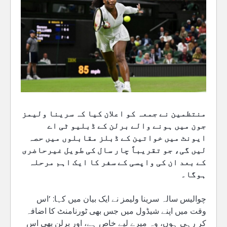
منتظمین نے جمعہ کو اعلان کیا کہ سرینا ولیمز
جون میں ہونے والے برلن کے ڈبلیو ٹی اے
ایونٹ میں خواتین کے ڈبلز مقابلوں میں حصہ
لیں گی، جو تقریباً چار سال کی طویل غیرحاضری
کے بعد ان کی واپسی کے سفر کا ایک اہم مرحلہ
ہوگا۔
چوالیس سالہ سرینا ولیمز نے ایک بیان میں کہا: ’اس
وقت میں اپنے شیڈول میں جس بھی ٹورنامنٹ کا اضافہ
کر رہی ہوں، وہ میرے لیے خاص ہے، اور برلن بھی اس