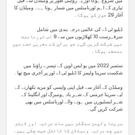
میں شروع ہوگا اور یہ روایتی طور پر ومبلڈن سے قبل
تیاری کے اہم ٹورنامنٹس میں شمار ہوتا ہے۔ ومبلڈن کا
آغاز 29 جون کو ہوگا۔
ڈبلیو ٹی اے کی عالمی درجہ بندی میں شامل
سرفہرست 10 کھلاڑیوں میں سے 9 اس ٹورنامنٹ
میں شرکت کریں گی، جو برلن کے مغربی حصے میں
منعقد ہوگا۔
ستمبر 2022 میں یو ایس اوپن کے تیسرے راؤنڈ میں
شکست سرینا ولیمز کا ڈبلیو ٹی اے ٹور پر آخری میچ تھا۔
ومبلڈن کے آغاز سے قبل اپنی واپسی کو مزید نکھارنے کے
لیے سرینا جرمنی کے شہر باد ہومبرگ اور انگلینڈ کے
شہر ایسٹبورن میں ہونے والے ٹورنامنٹس میں بھی
شرکت کریں گی۔
سرینا ولیمز سنگلز میں سات مرتبہ اور ڈبلز
میں چھ مرتبہ ومبلڈن کا ٹائٹل جیت چکی ہیں۔