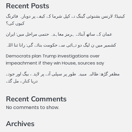
Recent Posts
کینیڈا: لارنس بشنوئی گینگ نے کپل شرما کے کیفے پر دوبارہ فائرنگ
کیوں کی؟
عمان کے ساتھ آبنائے ہرمز معاہدہ حتمی مراحل میں: ایران
کشمیر میں ن لیگ دو تہائی سے حکومت بنائے گی: رانا ثنا اللہ
Democrats plan Trump investigations over
impeachment if they win House, sources say
مظفر گڑھ: طالبہ مبینہ طور پر سپلی آنے پر لاپتہ، بیگ اور جوتے
دریا کنارے مل گئے
Recent Comments
No comments to show.
Archives