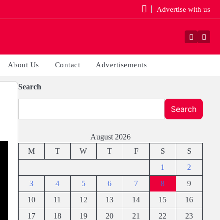
Advertise with us
Faceboo
Yout
About Us
Contact
Advertisements
Search
Search
August 2026
M
T
W
T
F
S
S
1
2
3
4
5
6
7
8
9
10
11
12
13
14
15
16
17
18
19
20
21
22
23