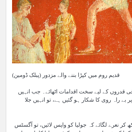
قدیم روم میں کپڑا بننے والے مزدور (پبلک ڈومین)
ی قدروں کے لیے سخت اقدامات اٹھائے۔ جب انہیں
بے راہ روی کا شکار ہو گئیں ہے، تو انہیں جلا
کر نعرے لگائے کہ جولیا کو واپس لائیں، تو آگسٹس