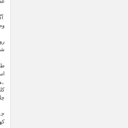
غص
آگ
وط
رو
شو
طل
اس
ہو
کل
چل
جہ
کھ