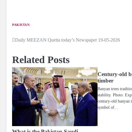
PAKISTAN
Daily MEEZAN Quetta today’s Newspaper 19-05-2026
Post
navigation
Related Posts
Century-old b
timber
Banyan trees traditi
stability. Photo: 
century-old banyan t
symbol of…
What is the Pakistan-Saudi