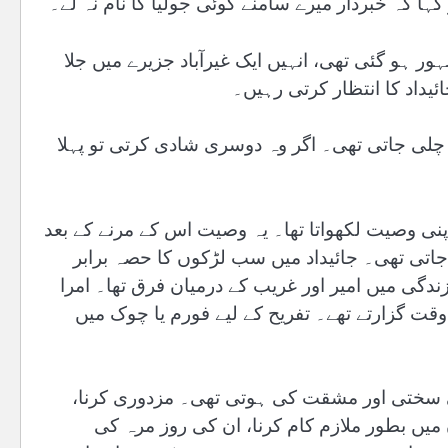
ا کہ خبردار میرے سامنے کوئی جولیا کا نام نہ لے۔
ہو گئی تھی، انہیں ایک غیرآباد جزیرے میں جلا
یداد کا انتظار کرتی رہیں۔
ر چلی جاتی تھی۔ اگر وہ دوسری شادی کرتی تو پہلا
پنی وصیت لکھواتا تھا۔ یہ وصیت اس کے مرنے کے بعد
اتی تھی۔ جائیداد میں سب لڑکوں کا حصہ برابر
ندگی میں امیر اور غریب کے درمیان فرق تھا۔ امرا
وقت گزارتے تھے۔ تفریح کے لیے فورم یا چوک میں
ی سختی اور مشقت کی ہوتی تھی۔ مزدوری کرنا،
 میں بطور ملازم کام کرنا، ان کی روز مرہ کی