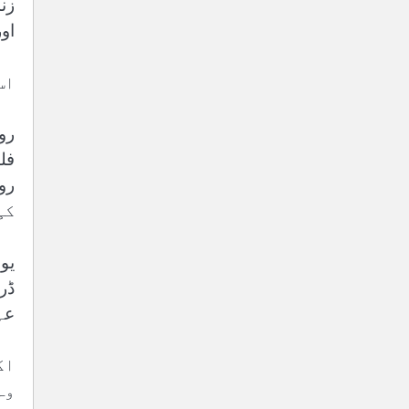
زن
او
اس 
رو
فل
کی
یو
عہ
اگ
وہ