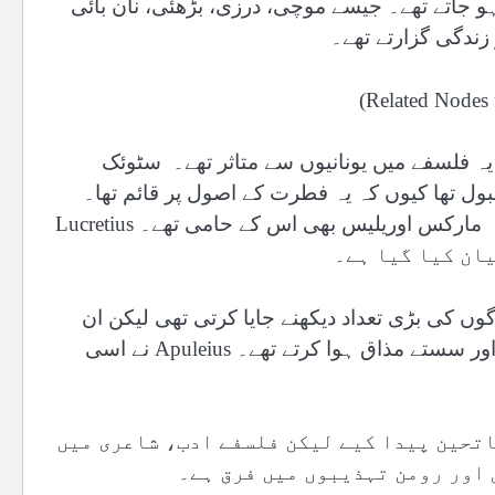
 جاتے تھے۔ جیسے موچی، درزی، بڑھئی، نان بائی
زندگی گزارتے تھے۔
یہ فلسفے میں یونانیوں سے متاثر تھے۔ سٹوئک
بول تھا کیوں کہ یہ فطرت کے اصول پر قائم تھا۔
روم میں اس کے مشہور فلسفی سینیکا تھے۔ رومی شہنشاہ مارکس اوریلیس بھی اس کے حامی تھے۔ Lucretius
یان کیا گیا ہے۔
ں کی بڑی تعداد دیکھنے جایا کرتی تھی لیکن ان
ڈراموں میں کوئی گہرائی نہیں ہوتی تھی۔ بلکہ مسخرہ پن اور سستے مذاق ہوا کرتے تھے۔ Apuleius نے اسی
اتحین پیدا کیے لیکن فلسفے ادب، شاعری میں
 اور رومن تہذیبوں میں فرق ہے۔