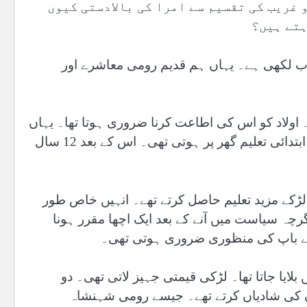
 غریب کی تقسیم سے امرا کی بالادستی کیوں
ہتے ہیں؟
اب لکھی ہے۔ یہاں ہم قدیم رومی معاشرے اور
ولاد کو اس کی اطاعت کرنا ضروری ہوتا تھا۔ یہاں
تک کہ والد نافرمان لڑکے کو قتل بھی کر سکتا تھا۔ بچوں کی ابتدائی تعلیم گھر پر ہوتی تھی۔ اس کے بعد 12 سال
 لڑکے مزید تعلیم حاصل کرتے تھے۔ انہیں خاص طور
چہ سیاست میں آنے کے بعد ایک اچھا مقرر ہونا
لیے باپ کی منظوری ضروری ہوتی تھی۔
یا جاتا تھا۔ لڑکی قیمتی جہیز لاتی تھی۔ دو
یوں کی شادیاں کرتے تھے۔ جیسے رومی شہنشاہ