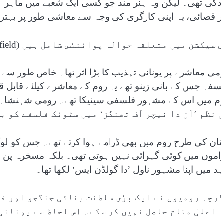
دگی تھی۔ لیکن وہ ہنر مند جو کسی ایک شعبے میں ماہر ہو
ر قصائی، یہ اپنی کارگری کی وجہ سے معاشی طور پر بہتر 
سیکشن میں متعلقہ حوالہ پوائنٹس شامل ہیں (Related Nodes field)
می معاشرے پر یونانی تہذیب کا بڑا اثر تھا۔ خاص طور سے 
سفہ جس کے بانی زینو تھے یہ روم کے معاشرے کیلئے قابل ق
 نظم ’آن دا نیچر آف تھنگز‘ میں سٹوئک فلسفے کو ب
نان کی طرح روم میں بھی ڈرامے ہوا کرتے تھے۔ جس کو لوگو
د میں اپنا مشہور ناول ’دا گولڈن ایس‘ لکھا تھا۔
رچہ رومیوں نے ایک بڑی سلطنت بنائی جنگجو اور ف
 اعلیٰ مقام حاصل نہیں کر سکے۔ اس لحاظ سے یونانی