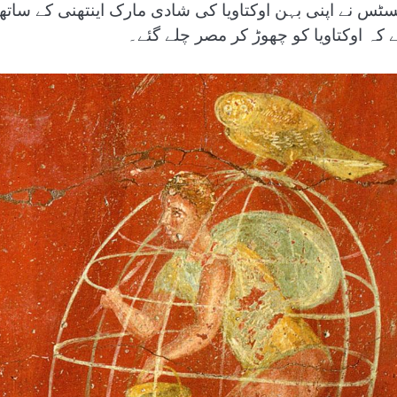
سٹس نے اپنی بہن اوکتاویا کی شادی مارک اینتھنی کے ساتھ 
ے کہ اوکتاویا کو چھوڑ کر مصر چلے گئے۔