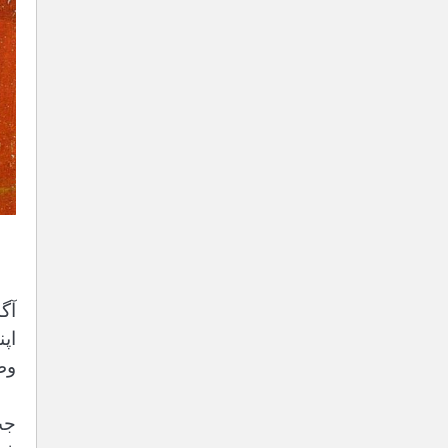
آگ
اپ
وط
جب