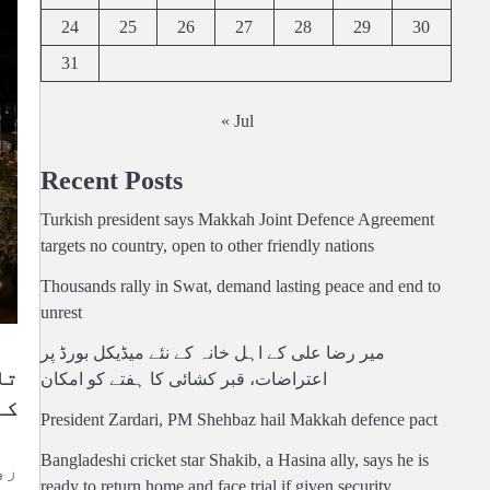
24
25
26
27
28
29
30
31
« Jul
Recent Posts
Turkish president says Makkah Joint Defence Agreement
targets no country, open to other friendly nations
Thousands rally in Swat, demand lasting peace and end to
unrest
میر رضا علی کے اہل خانہ کے نئے میڈیکل بورڈ پر
تا
اعتراضات، قبر کشائی کا ہفتے کو امکان
کے
President Zardari, PM Shehbaz hail Makkah defence pact
Bangladeshi cricket star Shakib, a Hasina ally, says he is
رو
ready to return home and face trial if given security