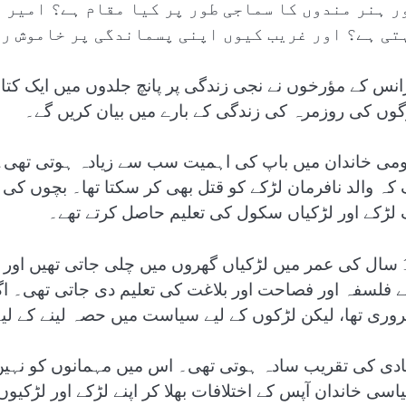
ر ہنر مندوں کا سماجی طور پر کیا مقام ہے؟ امیر و
تی ہے؟ اور غریب کیوں اپنی پسماندگی پر خاموش ر
انس کے مؤرخوں نے نجی زندگی پر پانچ جلدوں میں ایک کت
گوں کی روزمرہ کی زندگی کے بارے میں بیان کریں گے۔
می خاندان میں باپ کی اہمیت سب سے زیادہ ہوتی تھی۔ ا
 لڑکے اور لڑکیاں سکول کی تعلیم حاصل کرتے تھے۔
12 سال کی عمر میں لڑکیاں گھروں میں چلی جاتی تھیں اور
 فلسفہ اور فصاحت اور بلاغت کی تعلیم دی جاتی تھی۔ اگر
وری تھا، لیکن لڑکوں کے لیے سیاست میں حصہ لینے کے 
دی کی تقریب سادہ ہوتی تھی۔ اس میں مہمانوں کو نہیں بلا
اسی خاندان آپس کے اختلافات بھلا کر اپنے لڑکے اور لڑک