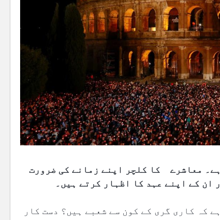
 ہے۔ معاشرے کا کلچر اپنے زمانے کی ضرورت
 ان کے اپنے عہد کا اظہار کرتے ہیں۔
ے کہ کاری گری کے کون سے شعبے ہیں؟ دست کار