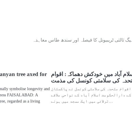
یگ ثالثی ٹریبیونل کا فیصلہ اور سندھ طاس معاہدہ
لام آباد میں خودکش دھماکہ: اقوام
anyan tree axed for
حدہ کی سلامتی کونسل کی مذمت
اقوام متحدہ کی سلامتی کونسل نے پاکستان
onally symbolise longevity and
کے دارالحکومت اسلام آباد کے نواحی علاقے
Express FAISALABAD: A
ترلائی میں ایک مسجد میں ہونے…
ree, regarded as a living