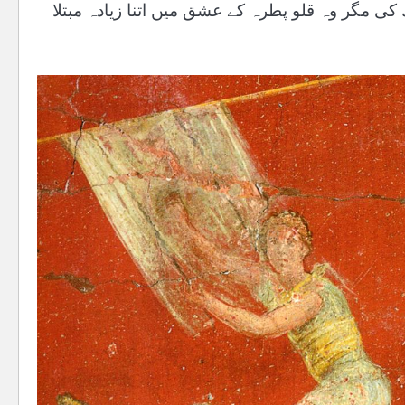
کی مگر وہ قلو پطرہ کے عشق میں اتنا زیادہ مبتلا