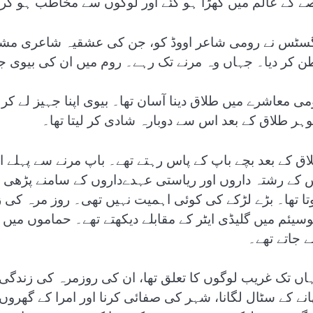
ے کے عالم میں کھڑا ہو گئے اور لوگوں سے مخاطب ہو کر کہ
سٹس نے رومی شاعر اووڈ کو، جن کی عشقیہ شاعری مشہور 
ن کر دیا۔ جہاں وہ مرنے تک رہے۔ روم میں ان کی بیوی جائ
می معاشرے میں طلاق دینا آسان تھا۔ بیوی اپنا جہیز لے ک
ہر طلاق کے بعد اس سے دوبارہ شادی کر لیتا تھا۔
اق کے بعد بچے باپ کے پاس رہتے تھے۔ باپ مرنے سے پہلے ا
 کے رشتہ داروں اور ریاستی عہدےداروں کے سامنے پڑھی ج
تا تھا۔ بڑے لڑکے کی کوئی اہمیت نہیں تھی۔ روز مرہ کی ز
وسیئم میں گلیڈی ایٹر کے مقابلے دیکھتے تھے۔ حماموں میں 
ے جاتے تھے۔
اں تک غریب لوگوں کا تعلق تھا، ان کی روزمرہ کی زندگ
انے کے سٹال لگانا، شہر کی صفائی کرنا اور امرا کے گھروں