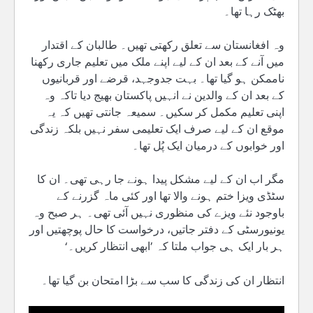
بھٹک رہا تھا۔
وہ افغانستان سے تعلق رکھتی تھیں۔ طالبان کے اقتدار
میں آنے کے بعد ان کے لیے اپنے ملک میں تعلیم جاری رکھنا
ناممکن ہو گیا تھا۔ بہت جدوجہد، قرضے اور قربانیوں
کے بعد ان کے والدین نے انہیں پاکستان بھیج دیا تاکہ وہ
اپنی تعلیم مکمل کر سکیں۔ سمیعہ جانتی تھیں کہ یہ
موقع ان کے لیے صرف ایک تعلیمی سفر نہیں بلکہ زندگی
اور خوابوں کے درمیان ایک پُل تھا۔
مگر اب ان کے لیے مشکل پیدا ہونے جا رہی تھی۔ ان کا
سٹڈی ویزا ختم ہونے والا تھا اور کئی ماہ گزرنے کے
باوجود نئے ویزے کی منظوری نہیں آئی تھی۔ ہر صبح وہ
یونیورسٹی کے دفتر جاتیں، درخواست کا حال پوچھتیں اور
ہر بار ایک ہی جواب ملتا کہ ’ابھی انتظار کریں۔‘
انتظار ان کی زندگی کا سب سے بڑا امتحان بن گیا تھا۔