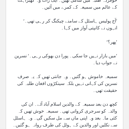
خوفزدہ طلبہ میں شامل تھیں۔ ایک رات وہ گھبراہٹ
کے عالم میں سمیعہ کے کمرے میں آئیں۔
’آج پولیس ہاسٹل کے سامنے چیکنگ کر رہی تھی۔‘
انہوں نے کانپتی آواز میں کہا۔
’پھر؟‘
’میں بازار نہیں جا سکی۔ پورا دن بھوکی رہی۔‘ نسرین
نے جواب دیا۔
سمیعہ خاموش ہو گئیں۔ وہ جانتی تھیں کہ یہ صرف
نسرین کی کہانی نہیں بلکہ سینکڑوں افغان طلبہ کی
حقیقت تھی۔
کچھ دن بعد سمیعہ کے والدین اسلام آباد آئے۔ ان کی
والدہ کو سرجری کروانی تھی۔ سمیعہ خوش تھیں کہ
کئی ماہ بعد وہ اپنی ماں سے مل سکیں گی۔ وہ ہاسٹل
سے نکلیں اور والدین کے ہوٹل کی طرف روانہ ہو گئیں۔