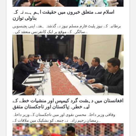
اسلام سے متعلق خبروں میں حقیقت اہم ہے، نہ کہ
بناوٹی توازن
برطانیہ کے نیوز پلیٹ فارم مسلم نیوز نے گذشتہ ہفتے اپنی پچیسویں
سالگرہ کے موقع پر ایک کانفرنس منعقد کی۔…
افغانستان میں دہشت گرد کیمپس اور منشیات خطے کے
لیے خطرہ:پاکستان اور تاجکستان متفق
وفاقی وزیر داخلہ محسن نقوی اور میں تاجکستان کے وزیر داخلہ
رمضان رحیم زادہ نے جمعے کو بشکیک میں ملاقات کے…