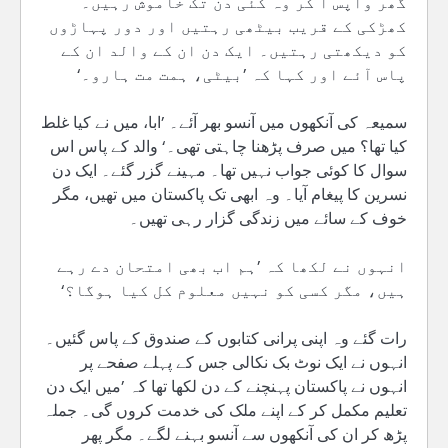
گھر واپس آ کر وہ کئی دن تک خاموش رہیں۔
کھڑکی کے قریب بیٹھی رہتیں اور دور پہاڑوں
کو دیکھتی رہتیں۔ ایک دن ان کے والد ان کے
پاس آئے اور کہا کہ ’بیٹی، ہمت مت ہارو۔‘
سمیعہ کی آنکھوں میں آنسو بھر آئے۔ ’ابا، میں نے کیا غلط
کیا تھا؟ میں صرف پڑھنا چاہتی تھی۔‘ والد کے پاس اس
سوال کا کوئی جواب نہیں تھا۔ مہینے گزر گئے۔ ایک دن
نسرین کا پیغام آیا۔ وہ ابھی تک پاکستان میں تھیں، مگر
خوف کے سائے میں زندگی گزار رہی تھیں۔
انہوں نے لکھا کہ ’ہم اب بھی امتحان دے رہے
ہیں، مگر کسی کو نہیں معلوم کل کیا ہوگا؟‘
رات گئے وہ اپنی پرانی کتابوں کے صندوق کے پاس گئیں۔
انہوں نے ایک نوٹ بک نکالی جس کے پہلے صفحے پر
انہوں نے پاکستان پہنچنے کے دن لکھا تھا کہ ’میں ایک دن
تعلیم مکمل کر کے اپنے ملک کی خدمت کروں گی۔ جملہ
پڑھ کر ان کی آنکھوں سے آنسو بہنے لگے۔ مگر پھر