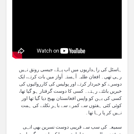
ہاسٹل کی راہداریوں میں اب پہلے جیسی رونق نہیں
رہی تھی۔ افغان طلبہ آہستہ آواز میں بات کرتے، ایک
دوسرے کو خبردار کرتے اور پولیس کی کارروائیوں کی
خبریں بانٹتے رہتے۔ کسی کا دوست گرفتار ہو گیا تھا،
کسی کی بہن کو واپس افغانستان بھیج دیا گیا تھا اور
کوئی کئی ہفتوں سے کمرے سے باہر نکلنے کی ہمت
نہیں کر پا رہا تھا۔
سمیعہ کی سب سے قریبی دوست نسرین بھی انہی