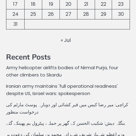
17
18
19
20
21
22
23
24
25
26
27
28
29
30
31
« Jul
Recent Posts
Army helicopter airlifts bodies of Nirmal Purja, four
other climbers to Skardu
Iranian army maintains 'full operational readiness'
despite US, Israel wars: spokesperson
کراچی: میر رضا کیس میں قبر کشائی اور دوبارہ پوسٹ مارٹم کی
درخواست منظور
بنگلہ دیش: شکیب الحسن کے گھر پر حملہ، پیٹرول بم پھینکے گئے
وزیراعظم شہباز شریف شہزادہ محمد بن سلمان کی دعوت پر