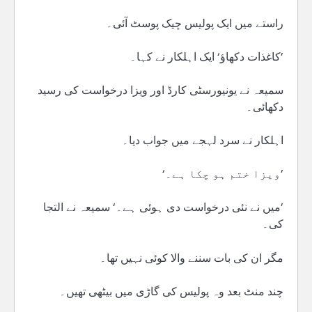
راستے میں ایک پولیس چیک پوسٹ آئی۔
’کاغذات دکھاؤ‘ ایک اہلکار نے کہا۔
سمیعہ نے یونیورسٹی کارڈ اور ویزا درخواست کی رسید
دکھائی۔
اہلکار نے سرد لہجے میں جواب دیا۔
’ویزا ختم ہو چکا ہے۔‘
’میں نے نئی درخواست دی ہوئی ہے۔‘ سمیعہ نے التجا
کی۔
مگر ان کی بات سننے والا کوئی نہیں تھا۔
چند منٹ بعد وہ پولیس کی گاڑی میں بیٹھی تھیں۔