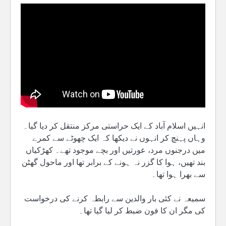
انہیں اسلام آباد کے ایک حراستی مرکز منتقل کر دیا گیا۔
وہاں پہنچ کر انہوں نے دیکھا کہ ایک چھوٹے سے کمرے
میں درجنوں مرد، عورتیں اور بچے موجود تھے۔ کھڑکیاں
بند تھیں، ہوا کا گزر نہ ہونے کے برابر تھا اور ماحول گھٹن
سے بھرا ہوا تھا۔
سمیعہ نے کئی بار والدین سے رابطہ کرنے کی درخواست
کی مگر ان کا فون ضبط کر لیا گیا تھا۔