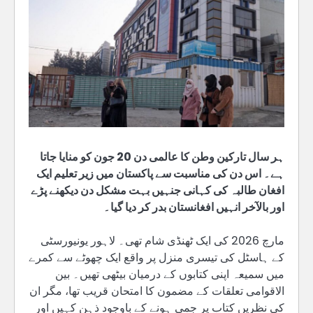
ہر سال تارکین وطن کا عالمی دن 20 جون کو منایا جاتا
ہے۔ اس دن کی مناسبت سے پاکستان میں زیر تعلیم ایک
افغان طالبہ کی کہانی جنہیں بہت مشکل دن دیکھنے پڑے
اور بالآخر انہیں افغانستان بدر کر دیا گیا۔
مارچ 2026 کی ایک ٹھنڈی شام تھی۔ لاہور یونیورسٹی
کے ہاسٹل کی تیسری منزل پر واقع ایک چھوٹے سے کمرے
میں سمیعہ اپنی کتابوں کے درمیان بیٹھی تھیں۔ بین
الاقوامی تعلقات کے مضمون کا امتحان قریب تھا، مگر ان
کی نظریں کتاب پر جمی ہونے کے باوجود ذہن کہیں اور