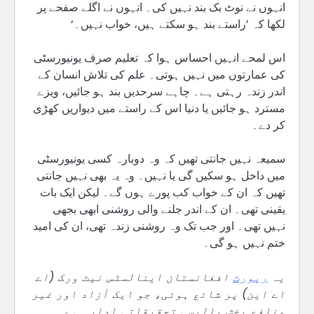
انہوں نے نوٹ بک بند نہیں کی۔ انہوں نے اگلے صفحے پر
لکھا کہ ’راستے بند ہو سکتے ہیں، خواب نہیں۔‘
اس لمحے انہیں احساس ہوا کہ تعلیم صرف یونیورسٹی
کی عمارتوں میں نہیں ہوتی۔ علم کی تلاش انسان کے
اندر زندہ رہتی ہے۔ چاہے سرحدیں بند ہو جائیں، ویزے
مسترد ہو جائیں یا دنیا اس کے راستے میں دیواریں کھڑی
کر دے۔
سمیعہ نہیں جانتی تھیں کہ وہ دوبارہ کسی یونیورسٹی
میں داخل ہو سکیں گی یا نہیں۔ وہ یہ بھی نہیں جانتی
تھیں کہ ان کے خواب کب پورے ہوں گے۔ لیکن ایک بات
یقینی تھی۔ ان کے اندر جلنے والی روشنی ابھی بجھی
نہیں تھی۔ اور جب تک وہ روشنی زندہ تھی، ان کی امید
ختم نہیں ہو گی۔
یہ
رپورٹ
افغانستان اینالسٹس نیٹ ورک (اے
اے این) پر شائع ہوئی، جو ایک آزاد اور غیر
منافع بخش پالیسی تحقیقاتی ادارہ ہے۔