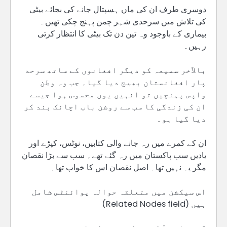
دوسری طرف ان کی ماں ہسپتال جانے کی بجائے بیٹی
کی تلاش میں سرحدی شہر چمن پہنچ چکی تھیں۔
بیماری کے باوجود وہ تین دن تک بیٹی کا انتظار کرتی
رہیں۔
بالآخر سمیعہ کو دیگر افغانوں کے ساتھ سرحد
پار افغانستان بھیج دیا گیا۔ جب وہ وطن
واپس پہنچیں تو انہیں یوں محسوس ہوا جیسے
ان کی زندگی کا سب سے روشن باب اچانک بند کر
دیا گیا ہو۔
ان کے کمرے میں رہ جانے والی کتابیں، نوٹس، کپڑے اور
یادیں سب پاکستان میں رہ گئے تھے۔ سب سے بڑا نقصان
مگر یہ نہیں تھا۔ اصل نقصان اس کا خواب تھا۔
اس سیکشن میں متعلقہ حوالہ پوائنٹس شامل
ہیں (Related Nodes field)