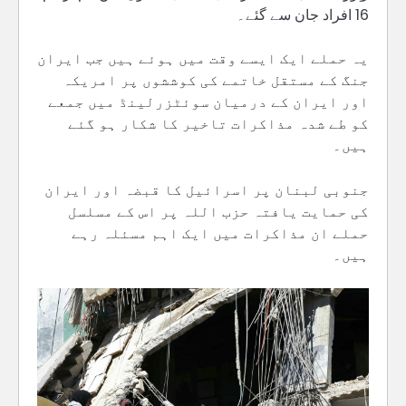
16 افراد جان سے گئے۔
یہ حملے ایک ایسے وقت میں ہوئے ہیں جب ایران
جنگ کے مستقل خاتمے کی کوششوں پر امریکہ
اور ایران کے درمیان سوئٹزرلینڈ میں جمعے
کو طے شدہ مذاکرات تاخیر کا شکار ہو گئے
ہیں۔
جنوبی لبنان پر اسرائیل کا قبضہ اور ایران
کی حمایت یافتہ حزب اللہ پر اس کے مسلسل
حملے ان مذاکرات میں ایک اہم مسئلہ رہے
ہیں۔