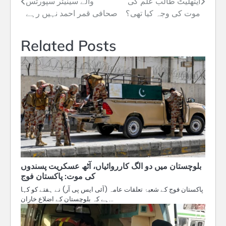
ایتھلیٹ طالب علم کی
والے سینیئر سپورٹس
navigation
موت کی وجہ کیا تھی؟
صحافی قمر احمد نہیں رہے
Related Posts
بلوچستان میں دو الگ کارروائیاں، آٹھ عسکریت پسندوں
کی موت: پاکستان فوج
پاکستان فوج کے شعبۂ تعلقات عامہ (آئی ایس پی آر) نے ہفتے کو کہا
ہے کہ بلوچستان کے اضلاع خاران…