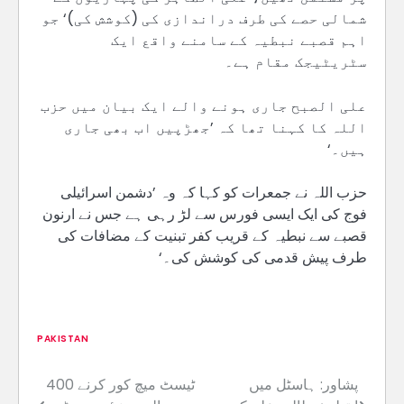
شمالی حصے کی طرف دراندازی کی (کوشش کی)‘ جو
اہم قصبے نبطیہ کے سامنے واقع ایک
سٹریٹیجک مقام ہے۔
علی الصبح جاری ہونے والے ایک بیان میں حزب
اللہ کا کہنا تھا کہ ’جھڑپیں اب بھی جاری
ہیں۔‘
حزب اللہ نے جمعرات کو کہا کہ وہ ’دشمن اسرائیلی
فوج کی ایک ایسی فورس سے لڑ رہی ہے جس نے ارنون
قصبے سے نبطیہ کے قریب کفر تبنیت کے مضافات کی
طرف پیش قدمی کی کوشش کی۔‘
PAKISTAN
پشاور: ہاسٹل میں
400 ٹیسٹ میچ کور کرنے
Post