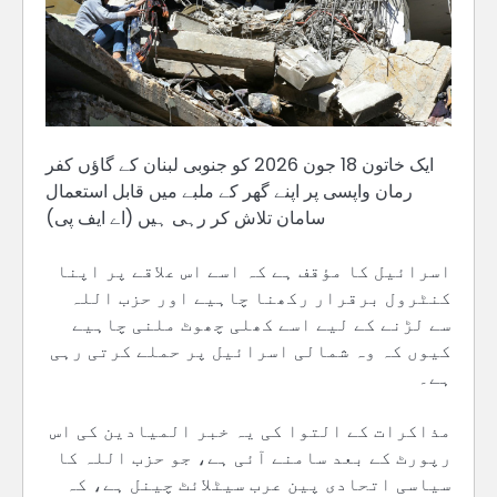
ایک خاتون 18 جون 2026 کو جنوبی لبنان کے گاؤں کفر
رمان واپسی پر اپنے گھر کے ملبے میں قابل استعمال
سامان تلاش کر رہی ہیں (اے ایف پی)
اسرائیل کا مؤقف ہے کہ اسے اس علاقے پر اپنا
کنٹرول برقرار رکھنا چاہیے اور حزب اللہ
سے لڑنے کے لیے اسے کھلی چھوٹ ملنی چاہیے
کیوں کہ وہ شمالی اسرائیل پر حملے کرتی رہی
ہے۔
مذاکرات کے التوا کی یہ خبر المیادین کی اس
رپورٹ کے بعد سامنے آئی ہے، جو حزب اللہ کا
سیاسی اتحادی پین عرب سیٹلائٹ چینل ہے، کہ