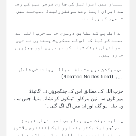
لبنان میں اسرائیل کی جاری فوجی مہم کی وجہ
سے ایران اپنا وفد سوئٹزرلینڈ بھیجنے میں
تاخیر کر رہا ہے۔
اے ایف پی کے مطابق دوسری جانب حزب اللہ نے
جمعے کو کہا کہ اس کے عسکریت پسندوں نے تین
اسرائیلی ٹینک تباہ کر دیے ہیں اور جھڑپیں
جاری ہیں۔
اس سیکشن میں متعلقہ حوالہ پوائنٹس شامل
ہیں (Related Nodes field)
حزب اللہ کے مطابق اس کے جنگجوؤں نے ’گائیڈڈ
میزائلوں سے تین مرکاوہ ٹینکوں کو نشانہ بنایا، جس سے
وہ تباہ ہو گئے اور ان میں آگ لگ گئی۔‘
یہ ایسے وقت میں ہوا، جب اسرائیلی فورسز
نے، ’جو ایک بکتر بند اور ایک انفنٹری پلاٹون
پر مشتمل تھیں، علی الطاہر کی پہاڑیوں کے