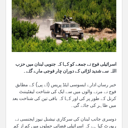
اسرائیلی فوج نے جمعے کو کہا کہ جنوبی لبنان میں حزب
اللہ سے شدید لڑائی کے دوران چار فوجی مارے گئے۔
خبر رساں ادارے ایسوسی ایٹڈ پریس (اے پی) کے مطابق
فوج نے مرنے والوں میں سے ایک کی شناخت لیفٹیننٹ
کرنل کے طور پر کی اور کہا کہ باقی تین کی شناخت بعد
میں ظاہر کی جائے گی۔
دوسری جانب لبنان کی سرکاری نیشنل نیوز ایجنسی نے
رپورٹ کیا ہے کہ اسرائیلی فضائی حملوں میں کم از کم