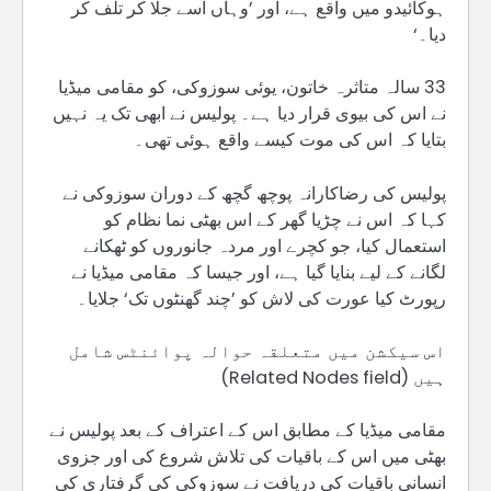
ہوکائیدو میں واقع ہے، اور ’وہاں اسے جلا کر تلف کر
دیا۔‘
33 سالہ متاثرہ خاتون، یوئی سوزوکی، کو مقامی میڈیا
نے اس کی بیوی قرار دیا ہے۔ پولیس نے ابھی تک یہ نہیں
بتایا کہ اس کی موت کیسے واقع ہوئی تھی۔
پولیس کی رضاکارانہ پوچھ گچھ کے دوران سوزوکی نے
کہا کہ اس نے چڑیا گھر کے اس بھٹی نما نظام کو
استعمال کیا، جو کچرے اور مردہ جانوروں کو ٹھکانے
لگانے کے لیے بنایا گیا ہے، اور جیسا کہ مقامی میڈیا نے
رپورٹ کیا عورت کی لاش کو ’چند گھنٹوں تک‘ جلایا۔
اس سیکشن میں متعلقہ حوالہ پوائنٹس شامل
ہیں (Related Nodes field)
مقامی میڈیا کے مطابق اس کے اعتراف کے بعد پولیس نے
بھٹی میں اس کے باقیات کی تلاش شروع کی اور جزوی
انسانی باقیات کی دریافت نے سوزوکی کی گرفتاری کی