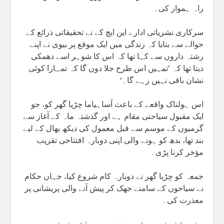
راہ ہموار کی۔
سرکاری نشریاتی ادارے این ایچ کے نے تحقیقاتی ذرائع کے
حوالے سے بتایا کہ زندگی میں ایک موقع پر بیوی نے اپنے
رشتہ داروں سے کہا تھا کہ اس کا شوہر اسے دھمکی
دیتا تھا کہ ’تمہیں اس طرح جلا دوں گا کہ تمہارا کوئی
نشان باقی نہیں رہے گا۔‘
اس ہولناک واقعے کے باعث آساہیاما چڑیا گھر کو، جو
ایک مقبول سیاحتی مقام ہے اور گذشتہ ماہ کے آغاز سے
گرمیوں کے موسم سے قبل معمول کی دیکھ بھال کے لیے
بند تھا، بدھ کو ہونے والی اپنی دوبارہ افتتاحی تقریب
مؤخر کرنا پڑی۔
جمعہ کو چڑیا گھر نے دوبارہ کام شروع کیا، جہاں حکام
نے سیاحوں کے سامنے جھک کر پیش آنے والی پریشانی پر
معذرت کی۔