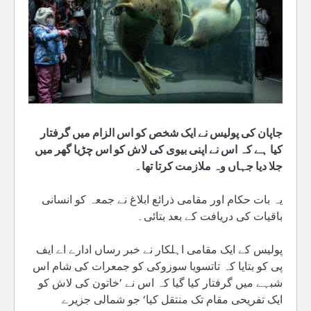
جاپان کی پولیس نے ایک شخص کو اس الزام میں گرفتار
کیا ہے کہ اس نے اپنی بیوی کی لاش کو اس چڑیا گھر میں
جلا دیا جہاں وہ ملازمت کرتا تھا۔
یہ بات حکام اور مقامی ذرائع ابلاغ نے جمعہ کو انسانی
باقیات کی دریافت کے بعد بتائی۔
پولیس کے ایک مقامی اہلکار نے خبر رساں ادارے اے ایف
پی کو بتایا کہ تاتسویا سوزوکی کو جمعرات کی شام اس
شبہے میں گرفتار کیا گیا کہ اس نے ’خاتون کی لاش کو
ایک تفریحی مقام تک منتقل کیا‘ جو شمالی جزیرے