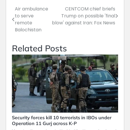
Air ambulance
CENTCOM chief briefs
Post
to serve
Trump on possible 'final
navigation
remote
blow' against Iran: Fox News
Balochistan
Related Posts
Security forces kill 10 terrorists in IBOs under
Operation 11 Gurj across K-P