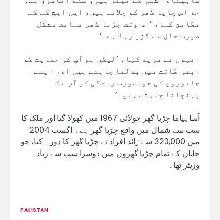
ساہیکاوا شہر کے میئر ہیرو سُکے امامزو نے،
جو اس چڑیا گھر کو چلاتے ہیں، این ایچ کے کے
مطابق کہا، ’اس وقت چڑیا گھر نہایت مشکل
صورت حال سے گزر رہا ہے۔‘
انہوں نے مزید کہا، ’لیکن ہم آپ کی حمایت کو
اپنی طاقت میں بدلنا چاہتے ہیں اور اپنے
جانوروں کی خوبصورت زندگی کو آپ تک
پہنچانا چاہتے ہیں۔‘
آساہیاما چڑیا گھر جولائی 1967 میں کھولا گیا اور ملک کا
سب سے شمال میں واقع چڑیا گھر ہے۔ اگست 2004
میں 320,000 سے زائد افراد نے چڑیا گھر کا دورہ کیا، جو
جاپان کے تمام چڑیا گھروں میں دوسرا سب سے زیادہ
وزیٹر تھا۔
PAKISTAN