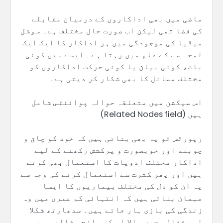
ماضی میں بھی اداکاروں کے درمیان مقابلے
کی فضا تھی لیکن اب صورت حال مختلف ہے۔ سوشل
میڈیا کی موجودگی میں ہر اداکار کا ایک ایک
لمحہ سب کے علم میں رہتا ہے۔ ایسے میں کوئی
بات، کوئی بیان یا کوئی حرکت اداکاروں کو
مختلف مسائل کا بھی شکار کر دیتی ہے۔
اس سیکشن میں متعلقہ حوالہ پوائنٹس شامل
ہیں (Related Nodes field)
رپورٹس تو یہ بھی بتاتی ہیں کہ خود کو چاق و
چوبند اور خوبصورت و پرکشش رکھنے کے لیے
اداکار مختلف ادویات کا استعمال بھی کرتے
ہیں اور پھر کثرت سے استعمال کرنے کی وجہ سے
یہ ان کو دل کی مختلف بیماریوں کا ایسا
مہمان بناتی ہیں کہ انتہائی کم عمری میں وہ
زندگی کی بازی ہار جاتے ہیں۔ سدھارتھ شکلا
اور شفالی جری والا اس کی واضح مثالیں ہیں۔