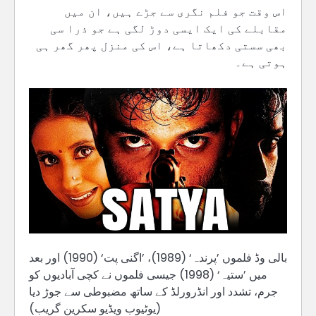
اس وقت جو فلم نگری سے جڑے ہیں، ان میں
مقابلے کی ایک ایسی دوڑ لگی ہے جو ذرا سی
بھی سستی دکھاتا ہے، اس کی منزل پھر گھر ہی
ہوتی ہے۔
بالی وڈ فلموں ’پرندہ‘ (1989)، ’اگنی پت‘ (1990) اور بعد
میں ’ستیہ‘ (1998) جیسی فلموں نے کچی آبادیوں کو
جرم، تشدد اور انڈرورلڈ کے ساتھ مضبوطی سے جوڑ دیا
(یوٹیوب ویڈیو سکرین گریب)