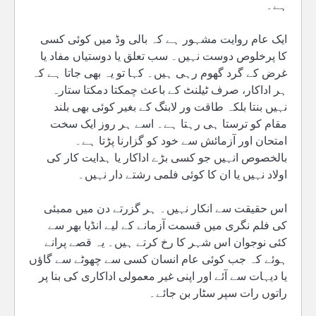
ہے۔
ایک عام روایت مشہور ہے کہ بالی وڈ میں کوئی کسی
کا پرخلوص دوست نہیں۔ سب تعلق یا دوستیاں مفاد یا
غرض کے گرد گھوم رہی ہیں۔ کہا تو یہ بھی جاتا ہے کہ
ہر اداکار، صرف ٹیلنٹ کے باعث چمکتا دمکتا ستارہ
نہیں بنتا بلکہ طاقت ور لابنگ کے بغیر کوئی بھی بلند
مقام کو ترستا ہی رہتا ہے۔ اسے ہر روز ایک سخت
امتحان اور آزمائش سے خود کو گزارنا پڑتا ہے۔
بالخصوص انہیں جو کسی بڑے اداکار یا ہدایت کار کی
اولاد نہیں یا ان کا کوئی فلمی رشتے دار نہیں۔
اس حقیقت سے انکار نہیں۔ ہر گزرتے دن میں ممبئی
کی فلم نگری میں قسمت آزمانے کے لیے انڈیا بھر سے
کئی نوجوان اس شہر کا رخ کرتے ہیں۔ یہ قصے پرانے
ہوئے کہ جب کوئی عام انسان کسی سے چھوٹے سے گاؤں
یا دیہات سے آئے اور اپنی غیر معمولی اداکاری کی بنا پر
راتوں رات سپر سٹار بن جائے۔