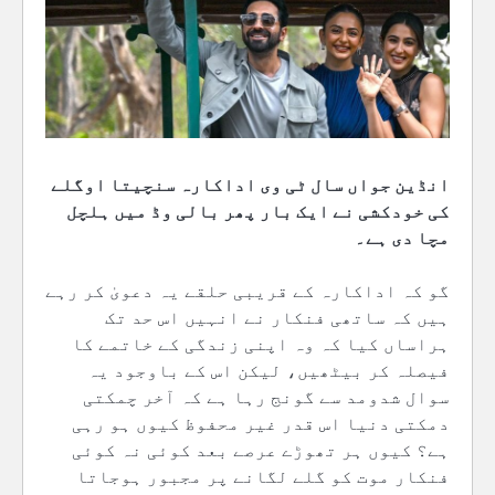
انڈین جواں سال ٹی وی اداکارہ سنچیتا اوگلے
کی خودکشی نے ایک بار پھر بالی وڈ میں ہلچل
مچا دی ہے۔
گو کہ اداکارہ کے قریبی حلقے یہ دعویٰ کر رہے
ہیں کہ ساتھی فنکار نے انہیں اس حد تک
ہراساں کیا کہ وہ اپنی زندگی کے خاتمے کا
فیصلہ کر بیٹھیں، لیکن اس کے باوجود یہ
سوال شدومد سے گونج رہا ہے کہ آخر چمکتی
دمکتی دنیا اس قدر غیر محفوظ کیوں ہو رہی
ہے؟ کیوں ہر تھوڑے عرصے بعد کوئی نہ کوئی
فنکار موت کو گلے لگانے پر مجبور ہوجاتا