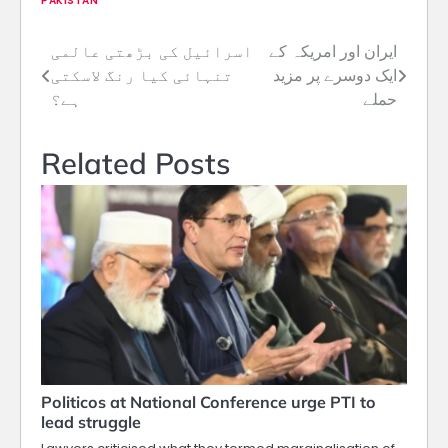
PAKISTAN
ایران اور امریکہ کے
اسرائیل کی بڑھتی عالمی
Post
ایک دوسرے پر مزید
تنہائی کیا رنگ لاسکتی
navigation
حملے
ہے؟
Related Posts
Politicos at National Conference urge PTI to
lead struggle