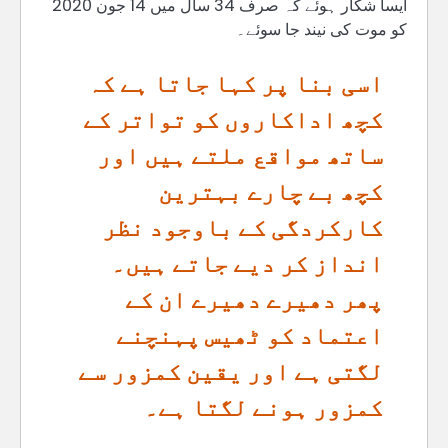
ایسا شکار ہوئے کہ صرف 34 سال میں 14 جون 2020
کو موت کی نیند جا سوئے۔
اسی بنا پر کہا جاتا ہے کہ
کچھ اداکاروں کو تواتر کے
ساتھ مواقع ملتے ہیں اور
کچھ بے چارے بہترین
کارکردگی کے باوجود نظر
انداز کر دیے جاتے ہیں۔
پھر دھیرے دھیرے ان کے
اعتماد کو ٹھیس پہنچنے
لگتی ہے اور یقین کمزور سے
کمزور ہونے لگتا ہے۔