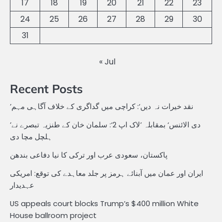
17
18
19
20
21
22
23
24
25
26
27
28
29
30
31
« Jul
Recent Posts
’نقد خیرات نہ دیں‘: کراچی میں گداگری کے خلاف آگاہی مہم
’دی الائنس‘ بمقابلہ ’لاک اپ 2‘: سلمان خان کے طنزیہ تبصرے نے
ہلچل مچا دی
پاکستان، سعودی عرب اور ترکی کا نیا دفاعی بندھن
ایران اور عمان میں آبنائے ہرمز پر جلد معاہدے کی توقع: امریکی
عہدیدار
US appeals court blocks Trump’s $400 million White
House ballroom project