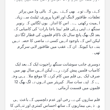
کہنے والے تو یہ بھی کہتے ہیں کہ بالی وڈ میں پراثر
تعلقات، طاقتور لابنگ اور اقربا پروری، ٹیلنٹ سے زیادہ
اہمیت رکھتی ہے۔ اس کا اندازہ یوں لگائیں کہ رنویر
سنگھ نے اپنی پہلی فلم ’بینڈ باجا بارات‘ کی کامیابی کے
بعد لگ بھگ پانچ سال تک ناکام فلموں کی قطار لگا دی
لیکن اس کے باوجود انہیں کسی نے ماضی کا حصہ نہیں
بننے دیا کیونکہ ان کے عقب میں طاقتور لابی سرگرم
تھی۔
دوسری جانب سوشانت سنگھ راجپوت ایک کے بعد ایک
کامیاب فلمیں پیش کرتے رہے لیکن انہیں سال بھر میں
صرف ایک ہی فلم میں کام کرنے کا موقع ملا۔ یہی وجہ
ہے کہ اپنے سات سالہ کیریئر میں انہوں نے لگ بھگ 12
فلموں میں قسمت آزمائی۔
فلم سازوں کی بے رخی اور عدم دلچسپی کے باعث ہی
وہ ذہنی بیماریوں کے ساتھ احساس کمتری اور تنہائی کا