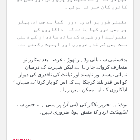
کانوں کان خبر نہ ہوئی ۔
یقینی طور پر اب وہ دور آگیا ہے جب اس پہلو
پر بھی غور کیا جائے کہ اداکاروں کی
مقبولیت اور شہرت کے ساتھ ساتھ ان کی ذہنی
صحت بھی کس قدر ضروری اور اہمیت رکھتی ہے۔
بدقستمی سے بالی وڈ ہر تھوڑے عرصے بعد سٹارز تو
متعارف کروائے جا رہا ہے لیکن شہرت کے درمیان
تنہائی، پسند اور ناپسند اور ٹیلنٹ کی ناقدری کی دیوار
کو اس قدر بلند کرچکا ہے کہ اس کو پار کرنا ’بے سہارہ‘
اداکاروں کے لیے ممکن نہیں رہا۔
نوٹ: یہ تحریر بلاگر کی ذاتی آرا پر مبنی ہے، جس سے
انڈپینڈنٹ اردو کا متفق ہونا ضروری نہیں۔