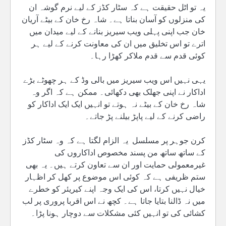
یہ تو اٹل حقیقت ہے کہ سٹار کڈز کے لیے نرم گوشہ ان
کی منزلوں کو آسان بناتا ہے۔ شاہ رخ خان کے بیٹے آریان
خان جب اپنی پہلی ویب سیریز بنانے کے لیے میدان میں
اترے تو اس تخلیق میں ان کی معاونت کرنے کے لیے ہر
کوئی قدم سے قدم ملاکر کھڑا رہا۔
یہی نہیں اس ویب سیریز میں بالی وڈ کے ہر چھوٹے بڑے
اداکار نے اپنی جھلک بھی دکھائی۔ ممکن ہے کہ اگر وہ
شاہ رخ خان کے بیٹے نہ ہوتے تو انہیں ایک ایک اداکار کو
راضی کرنے کے لیے پاپڑ بیلنے پڑ جاتے۔
کرن جوہر پر مسلسل یہ الزام لگتا ہے کہ وہ سٹار کڈز
کے ساتھ ساتھ من پسند مخصوص اداکاروں کی
غیرمعمولی حمایت اور ان سے تعاون کرتے ہیں۔ یہ بھی
ستم ظریفی ہے کہ کوئی اس موضوع پر کھل کر اظہار
خیال نہیں کرتا، اس کی ایک وجہ اپنے کیریئر کو خطرے
میں نہ ڈالنا بتایا جاتا ہے۔ کچھ نے اس اقربا پروری پر لب
کشائی کی تو انہیں کئی مشکلات سے دوچار ہونا پڑا۔