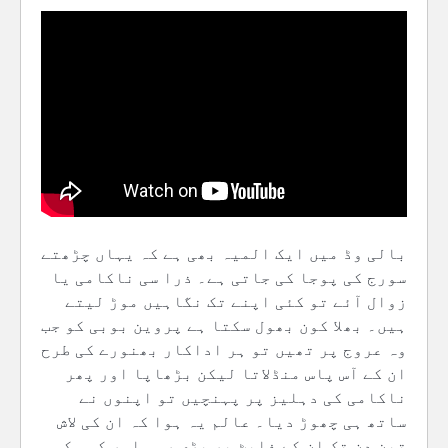
بالی وڈ میں ایک المیہ بھی ہے کہ یہاں چڑھتے
سورج کی پوجا کی جاتی ہے۔ ذرا سی ناکامی یا
زوال آئے تو کئی اپنے تک نگاہیں موڑ لیتے
ہیں۔ بھلا کون بھول سکتا ہے پروین بوبی کو جب
وہ عروج پر تھیں تو ہر اداکار بھنورے کی طرح
ان کے آس پاس منڈلاتا لیکن بڑھاپا اور پھر
ناکامی کی دہلیز پر پہنچیں تو اپنوں نے
ساتھ ہی چھوڑ دیا۔ عالم یہ ہوا کہ ان کی لاش
تین دن تک ان کے فلیٹ پر پڑی رہی اور کسی کو